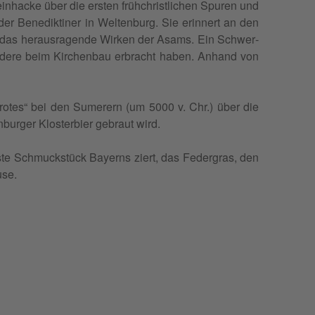
hacke über die ers­ten früh­christ­li­chen Spu­ren und
er Bene­dik­ti­ner in Wel­ten­burg. Sie erin­nert an den
 das heraus­ra­gende Wir­ken der Asams. Ein Schwer­
 andere beim Kir­chen­bau erbracht haben. Anhand von
 Brotes“ bei den Sume­rern (um 5000 v. Chr.) über die
ur­ger Klos­ter­bier gebraut wird.
ste Schmuckstück Bayerns ziert, das Feder­gras, den
use.