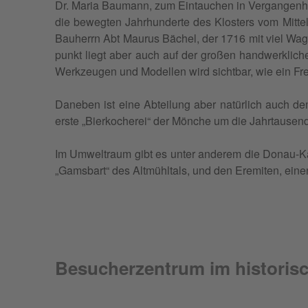
Dr. Maria Bau­mann, zum Ein­tau­chen in Ver­gan­gen­h
die beweg­ten Jah­rhun­derte des Klos­ters vom Mit­te­l
Bau­herrn Abt Mau­rus Bächel, der 1716 mit viel Wa
punkt liegt aber auch auf der großen hand­werk­li­c
Werk­zeu­gen und Model­len wird sicht­bar, wie ein Fre
Dane­ben ist eine Abtei­lung aber natür­lich auch de
erste „Bier­ko­che­rei“ der Mönche um die Jahr­tau­sen
Im Umwel­traum gibt es unter ande­rem die Donau-Ka
„Gam­sbart“ des Altmühl­tals, und den Ere­mi­ten, eine
Besucherzentrum im historisc