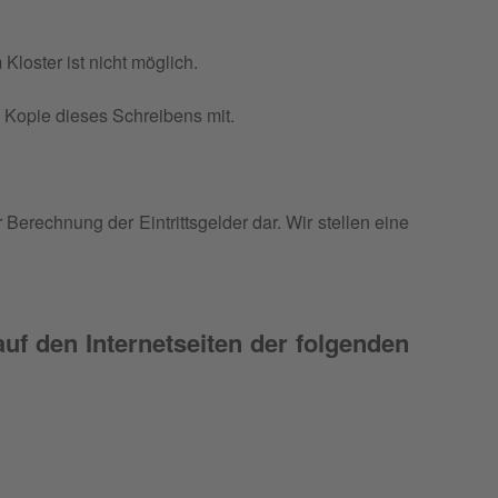
 Klos­ter ist nicht möglich.
ine Kopie dieses Schrei­bens mit.
Berech­nung der Ein­tritts­gel­der dar. Wir stel­len eine
uf den Internetseiten der folgenden