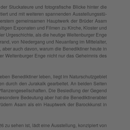
 Stu­cka­teure und foto­gra­fische Blicke hin­ter die
iert und mit wei­te­ren span­nen­den Auss­tel­lung­sstü­
e als ers­tem gemein­sa­men Haupt­werk der Brü­der Asam
fäl­ti­gen Expo­na­ten und Fil­men zu Kirche, Klos­ter und
er Urges­chichte, als die heu­tige Wel­ten­bur­ger Enge
and, von Nie­der­gang und Neuan­fang im Mit­te­lal­ter,
e, aber auch davon, warum die Bene­dik­ti­ner heute in
der Wel­ten­bur­ger Enge nicht nur das Geheim­nis des
ben Bene­dik­ti­ner leben, liegt im Natur­schutz­ge­biet
den durch den Jura­kalk gear­bei­tet. An bei­den Sei­ten
 Pflan­zen­ge­sell­schaf­ten. Die Besied­lung der Gegend
son­dere Bedeu­tung aber hat die Bene­dik­ti­ne­rab­tei
rü­dern Asam als ein Haupt­werk der Baro­ck­kunst in
6 zu sehen ist, lädt eine Auss­tel­lung, kon­zi­piert von