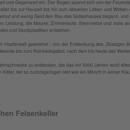
eit und Gegen­wart ein. Der Bogen spannt sich von der Feuer­stein­
al­ter bis zur Neu­zeit bis hin zum aktuel­len Leben und Wir­ken d
ge­mut und wenig Geld den Bau des Got­te­shauses begann, und
hen Leis­tung, die Mau­rer, Zim­mer­leute, Stein­metze und viele
s­ko und Stuck­plas­ti­ken entstehen.
m Hop­fen­saft gewid­met : von der Ent­de­ckung des „flüs­si­gen
d­wende bis zum Rein­heits­ge­bot, nach dem bis heute das Wel­ten­b
hn­sch­necke zu ent­de­cken, die das mit 5000 Jah­ren wohl älte
n Käfer, der so zurück­ge­zo­gen lebt wie ein Mönch in sei­ner Kla
hen Felsenkeller