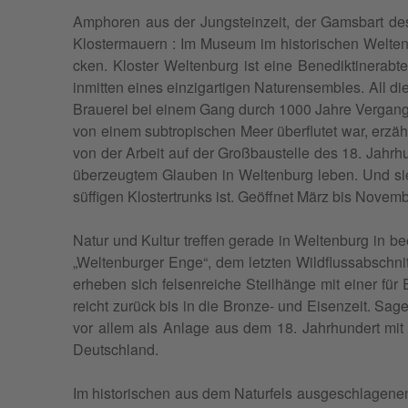
Ampho­ren aus der Jung­stein­zeit, der Gam­sbart des
Klos­ter­mauern : Im Museum im his­to­ri­schen Wel­ten­
cken. Klos­ter Wel­ten­burg ist eine Bene­dik­ti­ne­ra
inmit­ten eines ein­zi­gar­ti­gen Natu­ren­sembles. All d
Braue­rei bei einem Gang durch 1000 Jahre Ver­gan­gen­
von einem sub­tro­pi­schen Meer über­flu­tet war, erzä
von der Arbeit auf der Groß­baus­telle des 18. Jah­rh
über­zeug­tem Glau­ben in Wel­ten­burg leben. Und si
süf­fi­gen Klos­ter­trunks ist. Geöff­net März bis Nov
Natur und Kul­tur tref­fen gerade in Wel­ten­burg in be
„Wel­ten­bur­ger Enge“, dem letz­ten Wild­flus­sab­sch­
erhe­ben sich fel­sen­reiche Steilhänge mit einer für E
reicht zurück bis in die Bronze- und Eisen­zeit. Sage­
vor allem als Anlage aus dem 18. Jah­rhun­dert mit 
Deutschland.
Im his­to­ri­schen aus dem Natur­fels aus­ges­chla­ge­ne