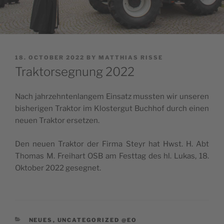
POSTED
18. OCTOBER 2022
BY
MATTHIAS RISSE
ON
Traktorsegnung 2022
Nach jahr­ze­hn­ten­lan­gem Ein­satz mus­s­ten wir unse­ren
bis­he­ri­gen Trak­tor im Klo­s­ter­gut Buc­hhof durch einen
neu­en Trak­tor ersetzen.
Den neu­en Trak­tor der Fir­ma Ste­yr hat Hwst. H. Abt
Tho­mas M. Fre­i­hart OSB am Fest­tag des hl. Lukas, 18.
Okt­ober 2022 gesegnet.
CATEGORIES
NEUES
,
UNCATEGORIZED @EO