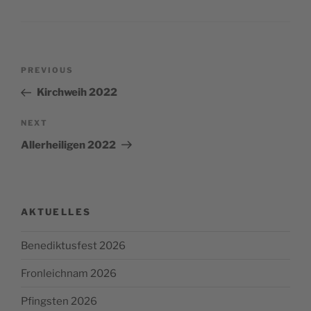
Post
Previous
PREVIOUS
navigation
Post
Kirchweih 2022
Next
NEXT
Post
Allerheiligen 2022
AKTUELLES
Benediktusfest 2026
Fronleichnam 2026
Pfingsten 2026