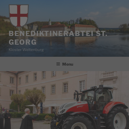
Skip
to
content
BENEDIKTINERABTEI ST.
GEORG
Kloster Weltenburg
Menu