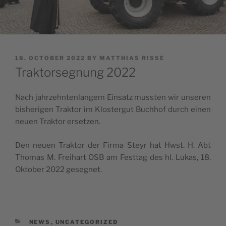
POSTED
18. OCTOBER 2022
BY
MATTHIAS RISSE
ON
Traktorsegnung 2022
Nach jahrzehn­ten­langem Ein­satz mussten wir unseren
bish­eri­gen Trak­tor im Klostergut Buch­hof durch einen
neuen Trak­tor ersetzen.
Den neuen Trak­tor der Fir­ma Steyr hat Hwst. H. Abt
Thomas M. Frei­hart OSB am Fest­tag des hl. Lukas, 18.
Okto­ber 2022 gesegnet.
CATEGORIES
NEWS
,
UNCATEGORIZED