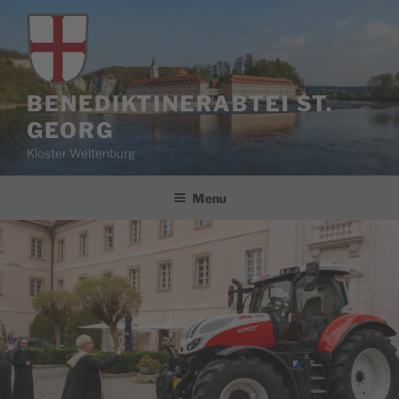
Skip
to
content
BENEDIKTINERABTEI ST.
GEORG
Kloster Weltenburg
Menu