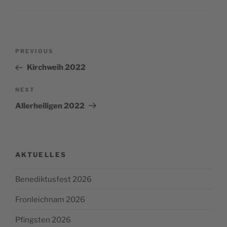
Post
Previous
PREVIOUS
navigation
Post
Kirchweih 2022
Next
NEXT
Post
Allerheiligen 2022
AKTUELLES
Benediktusfest 2026
Fronleichnam 2026
Pfingsten 2026