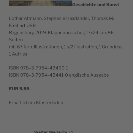
Geschichte und Kunst
Lothar Alt­mann, Stephanie Haar­län­der, Thomas M.
Frei­hart OSB
Regens­burg 2019. Klap­pen­broschur, 17x24 cm. 96
Seiten
mit 67 farb. Illus­tra­tio­nen, 1 s/2 Illus­tra­tion, 1 Grun­driss,
1 Aufriss
ISBN 978–3‑7954–43460‑1
ISBN 978–3‑7954–43441‑0 englis­che Ausgabe
EUR
9,95
Erhältlich im Klosterladen
Wetter Weltenburg