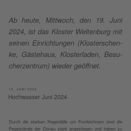
Ab heu­te, Mitt­woch, den 19. Juni
2024, ist das Klos­ter Wel­ten­burg mit
sei­nen Ein­rich­tun­gen (Klos­ter­schen­
ke, Gäs­te­haus, Klos­ter­la­den, Besu­
cher­zen­trum) wie­der geöffnet.
VERÖFFENTLICHT
10. JUNI 2024
AM
Hochwasser Juni 2024
Durch die star­ken Regen­fäl­le um Fron­leich­nam sind die
Pegel­stän­de der Donau stark ange­stie­gen und haben zu