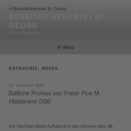
Zum
Inhalt
BENEDIKTINERABTEI ST.
springen
GEORG
Kloster Weltenburg
Menü
KATEGORIE:
NEUES
VERÖFFENTLICHT
24. AUGUST 2025
AM
Zeitliche Profess von Frater Pius M.
Hildebrand OSB
Am Hoch­fest Mariä Auf­nah­me in den Him­mel, dem
15.