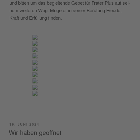
und bit­ten um das beglei­ten­de Gebet für Fra­ter Pius auf sei­
nem wei­te­ren Weg. Möge er in sei­ner Beru­fung Freu­de,
Kraft und Erfül­lung finden.
VERÖFFENTLICHT
19. JUNI 2024
AM
Wir haben geöffnet