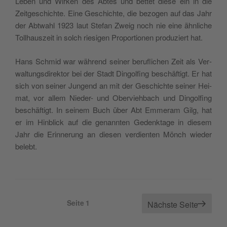
Leben und Wir­ken des Abtes und bet­tet die­se ein in die
Zeit­ge­schich­te. Eine Geschich­te, die bezo­gen auf das Jahr
der Abt­wahl 1923 laut Ste­fan Zweig noch nie eine ähn­li­che
Toll­haus­zeit in solch rie­si­gen Pro­por­tio­nen pro­du­ziert hat.
Hans Schmid war wäh­rend sei­ner beruf­li­chen Zeit als Ver­
wal­tungs­di­rek­tor bei der Stadt Din­gol­fing beschäf­tigt. Er hat
sich von sei­ner Jun­gend an mit der Geschich­te sei­ner Hei­
mat, vor allem Nie­der- und Ober­vieh­bach und Din­gol­fing
beschäf­tigt. In sei­nem Buch über Abt Emmer­am Gilg, hat
er im Hin­blick auf die genann­ten Gedenk­ta­ge in die­sem
Jahr die Erin­ne­rung an die­sen ver­dien­ten Mönch wie­der
belebt.
Seitennummerierung
Seite
1
Nächste Seite
der