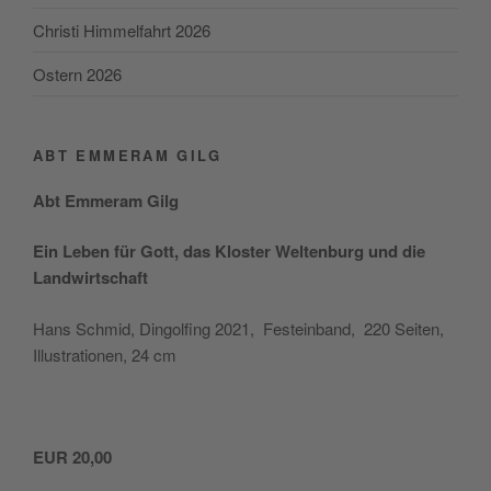
Christi Himmelfahrt 2026
Ostern 2026
ABT EMMERAM GILG
Abt Emmer­am Gilg
Ein Leben für Gott, das Klos­ter Wel­ten­burg und die
Landwirtschaft
Hans Schmid, Din­gol­fing 2021, Fest­ein­band, 220 Sei­ten,
Illus­tra­tio­nen, 24 cm
EUR 20,00