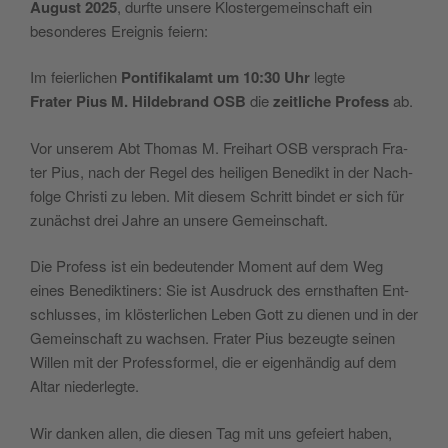
August 2025
, durf­te unse­re Klos­ter­ge­mein­schaft ein
beson­de­res Ereig­nis feiern:
Im fei­er­li­chen
Pon­ti­fi­kal­amt um 10:30 Uhr
legte
Fra­ter Pius M. Hil­de­brand OSB
die
zeit­li­che Pro­fess
ab.
Vor unse­rem Abt Tho­mas M. Frei­hart OSB ver­sprach Fra­
ter Pius, nach der Regel des hei­li­gen Bene­dikt in der Nach­
fol­ge Chris­ti zu leben. Mit die­sem Schritt bin­det er sich für
zunächst drei Jah­re an unse­re Gemeinschaft.
Die Pro­fess ist ein bedeu­ten­der Moment auf dem Weg
eines Bene­dik­ti­ners: Sie ist Aus­druck des ernst­haf­ten Ent­
schlus­ses, im klös­ter­li­chen Leben Gott zu die­nen und in der
Gemein­schaft zu wach­sen. Fra­ter Pius bezeug­te sei­nen
Wil­len mit der Pro­fess­for­mel, die er eigen­hän­dig auf dem
Altar niederlegte.
Wir dan­ken allen, die die­sen Tag mit uns gefei­ert haben,