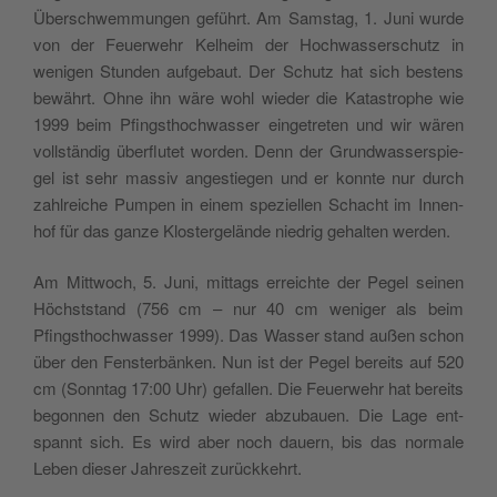
Über­schwem­mun­gen geführt. Am Sams­tag, 1. Juni wur­de
von der Feu­er­wehr Kel­heim der Hoch­was­ser­schutz in
weni­gen Stun­den auf­ge­baut. Der Schutz hat sich bes­tens
bewährt. Ohne ihn wäre wohl wie­der die Kata­stro­phe wie
1999 beim Pfingst­hoch­was­ser ein­ge­tre­ten und wir wären
voll­stän­dig über­flu­tet wor­den. Denn der Grund­was­ser­spie­
gel ist sehr mas­siv ange­stie­gen und er konn­te nur durch
zahl­rei­che Pum­pen in einem spe­zi­el­len Schacht im Innen­
hof für das gan­ze Klos­ter­ge­län­de nied­rig gehal­ten werden.
Am Mitt­woch, 5. Juni, mit­tags erreich­te der Pegel sei­nen
Höchst­stand (756 cm – nur 40 cm weni­ger als beim
Pfingst­hoch­was­ser 1999). Das Was­ser stand außen schon
über den Fens­ter­bän­ken. Nun ist der Pegel bereits auf 520
cm (Sonn­tag 17:00 Uhr) gefal­len. Die Feu­er­wehr hat bereits
begon­nen den Schutz wie­der abzu­bau­en. Die Lage ent­
spannt sich. Es wird aber noch dau­ern, bis das nor­ma­le
Leben die­ser Jah­res­zeit zurückkehrt.