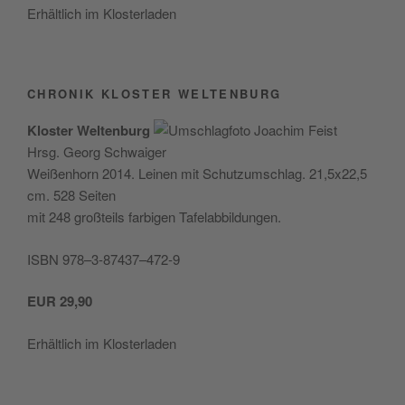
Erhält­lich im Klosterladen
CHRONIK KLOSTER WELTENBURG
Klos­ter Wel­ten­burg
Hrsg. Georg Schwaiger
Wei­ßen­horn 2014. Lei­nen mit Schutz­um­schlag. 21,5x22,5
cm. 528 Seiten
mit 248 groß­teils far­bi­gen Tafelabbildungen.
ISBN 978–3‑87437–472‑9
EUR
29,90
Erhält­lich im Klosterladen