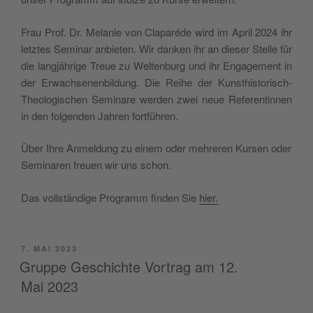
Frau Prof. Dr. Mela­nie von Cla­pa­ré­de wird im April 2024 ihr
letz­tes Semi­nar anbie­ten. Wir dan­ken ihr an die­ser Stel­le für
die lang­jäh­ri­ge Treue zu Wel­ten­burg und ihr Enga­ge­ment in
der Erwach­se­nen­bil­dung. Die Rei­he der Kunst­his­to­risch-
Theo­lo­gi­schen Semi­na­re wer­den zwei neue Refe­ren­tin­nen
in den fol­gen­den Jah­ren fortführen.
Über Ihre Anmel­dung zu einem oder meh­re­ren Kur­sen oder
Semi­na­ren freu­en wir uns schon.
Das voll­stän­di­ge Pro­gramm fin­den Sie
hier.
VERÖFFENTLICHT
7. MAI 2023
AM
Gruppe Geschichte Vortrag am 12.
Mai 2023