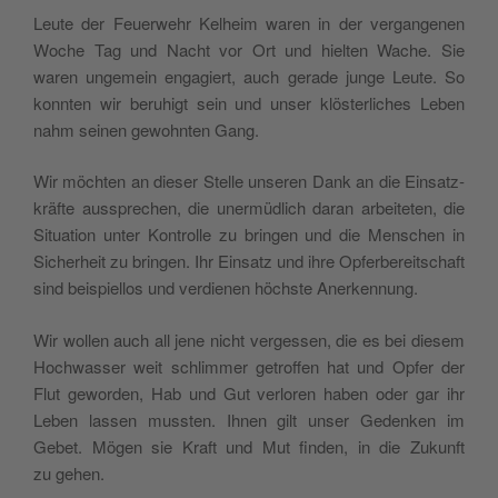
Leu­te der Feu­er­wehr Kel­heim waren in der ver­gan­ge­nen
Woche Tag und Nacht vor Ort und hiel­ten Wache. Sie
waren unge­mein enga­giert, auch gera­de jun­ge Leu­te. So
konn­ten wir beru­higt sein und unser klös­ter­li­ches Leben
nahm sei­nen gewohn­ten Gang.
Wir möch­ten an die­ser Stel­le unse­ren Dank an die Ein­satz­
kräf­te aus­spre­chen, die uner­müd­lich dar­an arbei­te­ten, die
Situa­ti­on unter Kon­trol­le zu brin­gen und die Men­schen in
Sicher­heit zu brin­gen. Ihr Ein­satz und ihre Opfer­be­reit­schaft
sind bei­spiel­los und ver­die­nen höchs­te Anerkennung.
Wir wol­len auch all jene nicht ver­ges­sen, die es bei die­sem
Hoch­was­ser weit schlim­mer getrof­fen hat und Opfer der
Flut gewor­den, Hab und Gut ver­lo­ren haben oder gar ihr
Leben las­sen muss­ten. Ihnen gilt unser Geden­ken im
Gebet. Mögen sie Kraft und Mut fin­den, in die Zukunft
zu gehen.