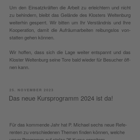
Um den Ein­satz­kräf­ten die Arbeit zu erleich­tern und nicht
zu behin­dern, bleibt das Gelän­de des Klos­ters Wel­ten­burg
wei­ter­hin gesperrt. Wir bit­ten um Ihr Ver­ständ­nis und Ihre
Koope­ra­ti­on, damit die Auf­räum­ar­bei­ten rei­bungs­los von­
stat­ten gehen können.
Wir hof­fen, dass sich die Lage wei­ter ent­spannt und das
Klos­ter Wel­ten­burg sei­ne Tore bald wie­der für Besu­cher öff­
nen kann.
VERÖFFENTLICHT
25. NOVEMBER 2023
AM
Das neue Kursprogramm 2024 ist da!
Für das kom­men­de Jahr hat P. Micha­el sechs neue Refe­
ren­ten zu ver­schie­de­nen The­men fin­den kön­nen, wel­che
unser Pro­gramm auf stol­ze 26 Kur­se erweitern.