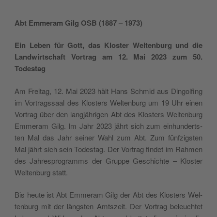
Abt Emmer­am Gilg OSB (1887 – 1973)
Ein Leben für Gott, das Klos­ter Wel­ten­burg und die
Land­wirt­schaft Vor­trag am 12. Mai 2023 zum 50.
Todestag
Am Frei­tag, 12. Mai 2023 hält Hans Schmid aus Din­gol­fing
im Vor­trags­saal des Klos­ters Wel­ten­burg um 19 Uhr einen
Vor­trag über den lang­jäh­ri­gen Abt des Klos­ters Wel­ten­burg
Emmer­am Gilg. Im Jahr 2023 jährt sich zum ein­hun­derts­
ten Mal das Jahr sei­ner Wahl zum Abt. Zum fünf­zigs­ten
Mal jährt sich sein Todes­tag. Der Vor­trag fin­det im Rah­men
des Jah­res­pro­gramms der Grup­pe Geschich­te – Klos­ter
Wel­ten­burg statt.
Bis heu­te ist Abt Emmer­am Gilg der Abt des Klos­ters Wel­
ten­burg mit der längs­ten Amts­zeit. Der Vor­trag beleuch­tet