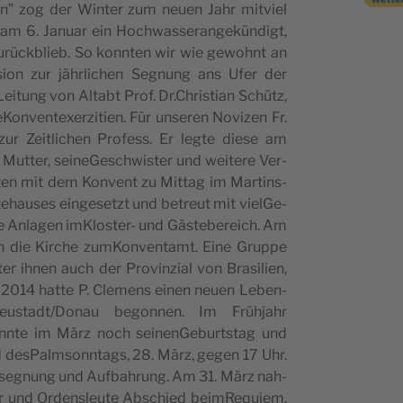
en” zog der Win­ter zum neuen Jahr mit­viel
am 6. Januar ein Hoch­was­se­ran­ge­kün­digt,
urüc­k­blieb. So konn­ten wir wie gewohnt an
s­sion zur jähr­li­chen Segnung ans Ufer der
i­tung von Altabt Prof. Dr.Christian Schü­tz,
re­Kon­ven­te­xer­zi­tien. Für unse­ren Novi­zen Fr.
ur Zei­tli­chen Pro­fess. Er leg­te die­se am
ut­ter, sei­ne­Ge­sch­wi­ster und wei­te­re Ver­
ten mit dem Kon­vent zu Mit­tag im Mar­tins­
e­hau­ses ein­ge­se­tzt und betreut mit viel­Ge­
he Anla­gen imKlo­ster- und Gäste­be­reich. Am
n die Kir­che zum­Kon­ven­tamt. Eine Grup­pe
r ihnen auch der Pro­vin­zial von Bra­si­lien,
z 2014 hat­te P. Cle­mens einen neuen Leben­
Neustadt/Donau begon­nen. Im Frü­h­jahr
n­te im März noch sei­nen­Ge­burts­tag und
 desPalm­sonn­tags, 28. März, gegen 17 Uhr.
us­se­gnung und Auf­bah­rung. Am 31. März nah­
ster und Orden­sleu­te Abschied beim­Re­quiem.