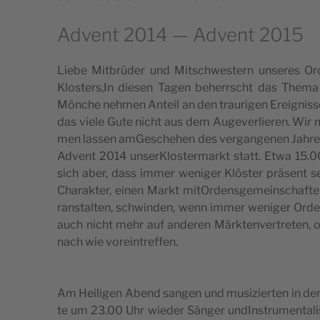
Advent 2014 — Advent 2015
Lie­be Mit­brü­der und Mitsch­we­stern unse­res Or
Klosters,In die­sen Tagen beherr­scht das The­m
Mön­che neh­men Anteil an den trau­ri­gen Erei­gnis­s
das vie­le Gute nicht aus dem Auge­ver­lie­ren. Wir
men las­sen amGe­sche­hen des ver­gan­ge­nen Jah­re
Advent 2014 unser­Klo­ster­markt statt. Etwa 15.
sich aber, dass immer weni­ger Klö­ster prä­sent se
Cha­rak­ter, einen Markt mitOr­den­sge­mein­schaf­te
ran­stal­ten, sch­win­den, wenn immer weni­ger Orden­
auch nicht mehr auf ande­ren Märk­ten­ver­tre­ten, 
nach wie voreintreffen.
Am Hei­li­gen Abend san­gen und musi­zier­ten in der v
te um 23.00 Uhr wie­der Sän­ger undIn­stru­men­ta­l