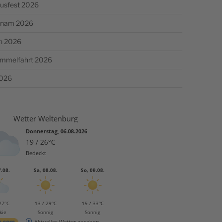
usfest 2026
chnam 2026
n 2026
Himmelfahrt 2026
2026
Wetter Weltenburg
Donnerstag, 06.08.2026
19 / 26°C
Bedeckt
7.08.
Sa, 08.08.
So, 09.08.
27°C
13 / 29°C
19 / 33°C
kig
Sonnig
Sonnig
Aktuelles Wetter ansehen