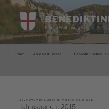
Salta
al
contenuto
BENEDIKTIN
Kloster Weltenburg
Start
Abbazia & Chiesa
Benediktinisches Leb
PUBBLICATO
29. NOVEMBRE 2015
DI
MATTHIAS RISSE
IL
Jahresbericht 2015