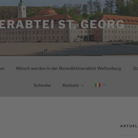
ERABTEI ST. GEORG
en
Mönch werden in der Benediktinerabtei Weltenburg
Go
Schenke
Kontakt
AKTUEL