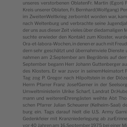
unse­res ver­stor­be­nen Obla­ten­Fr. Mar­tin (Ego
Kreis unse­rer Obla­ten, Fr. Bernhard(Wolfgang) Per­
im Zwei­te­n­Wel­t­krieg zer­bombt wor­den war, kam 
nach Welt­en­burg und ver­bra­ch­te sei­ne Jugen­d­jah
der uns aus die­ser Zeit vie­les über die­da­ma­li­gen 
such­te erwie­der den Kon­takt zum Klo­ster, wur
Ora-et-labo­ra-Wochen, in denen er auch mit Freu­de tä
dern sehr geschä­tzt und über­nahm­vie­le Dien­ste 
nah­men am 2.September am Begräb­nis auf dem Ne
Sep­tem­ber begann Herr Johann Gut­ten­ber­ger aus Tit
des Klo­sters. Er war zuvor in sei­ne­m­Hei­ma­tort Fi
Tag zog P. Gre­gor nach Hil­pol­tstein in der Diö­z
Herrn Pfar­rer Franz Josef­Ger­ner in der Seel­sor­g
Umwelt­mi­ni­ste­rin Ulri­ke Scharf, Lan­drat Dr.Hube
mann und wei­te­re­nEh­ren­gä­sten wei­h­te Abt Th
schen Pfar­rer Julian Scheue­rer (Kelheim-Saal) de
burg ein. Tags darauf hielt die U.S. Army Gar­ni­s
Gedenk­feier mit Kranz­nie­der­le­gung ab zurE­rin­ne­
vor 40 Jah­ren am 16.September 1975 bei einer Mil