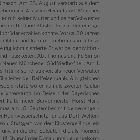
n) Rine­sch. Am 28. Augu­st ver­starb aus dem
cher­ma­ier. Als sei­ne Hei­ma­tstadt Mün­chen
er mit sei­ner Mut­ter und sei­ner­Sch­we­ster
­re im Dor­fund Klo­ster. Er war der ein­zi­ge,
Mit­brü­der erzä­hlen konn­te. Vor ca. 20 Jah­ren
­de Obla­te und kam oft mehr­mals imJahr zu
gli­ch­mi­ni­strier­te. Er war bei den Mit­brü­
und Täti­g­kei­ten. Abt Tho­mas und Fr. Simon
uen Mün­che­ner Süd­frie­d­hof teil. Am 1.
­ting sei­ne­Tä­ti­g­keit als neuer Ver­wal­ter
lial­lei­ter der Raif­fei­sen­bank. Am glei­chen
e­seEi­ch­stätt, wo er nun als zwei­ter Kaplan
e unter­stü­tzt. Im Bei­sein der Baye­ri­schen
rt Fal­ter­meier, Bür­ger­mei­ster Hor­st Hart­
o­mas am 18. Sep­tem­ber mit deme­van­ge­li­
n­Ho­ch­was­ser­schu­tz für das Dorf Welt­en­
on Stutt­gart vor dem­Klo­ster­ge­län­de ein
rung an die drei Sol­da­ten, die als Pio­nie­re
i­tä­rü­bung in der Donau ums Leben­ge­kom­