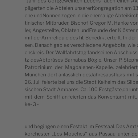
“Jahr des Gott­gewei­h­ten Lebens” auch einen Akze
pil­ger­ten die Abteien unse­rer­Kon­gre­ga­tion am
che und­Non­nen zogen in die ehe­ma­li­ge Abtei­kir­ch
ti­ni­scher Mit­bru­der, Bischof Gre­gor M. Han­ke vonE
ler, Ange­stell­te, Obla­ten und­Freun­de der Klö­ster
mit derArm­re­li­quie des hl. Bene­dikt erteilt. In de
sen. Danach gab es ver­schie­de­ne Ange­bo­te, wie z
ch­skreis. Der Wall­fahrts­tag fand­sei­nen Abschluss
tz desAbt­prä­ses Bar­na­bas Bögle. Unser P. Ste­p
Patro­zi­nium der Mag­da­le­nen-Kapel­le, zele­brier­
Mün­chen dort anläs­slich desJah­re­sau­sflugs mit se
26. Juli feier­te bei uns die Stadt Kelheim das Sil­be­
si­schen Stadt Amba­res. Ca. 100 Festgäste,darunter 
mit dem Schiff an,feierten das Kon­ven­tamt mit, s
ke- 3 -
und begin­gen einen Festakt im Festsaal. Das Amt wu
kor­che­ster „Les Mou­ches” aus Pas­sau unter de