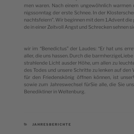
men waren. Nach einem ungewöhn­lich war­men und
nigs­sonn­tag der erste Sch­nee. In der Klo­ster­sche
na­ch­tsfeiern”. Wir begin­nen mit dem 1.Advent die ge
de in einer Zeit­voll Ang­st und Schrec­ken seh­nen si
wir im “Bene­dic­tus” der Lau­des: “Er hat uns err
aller, die uns has­sen. Durch die bar­m­her­zi­ge­Lie­
stra­hlen­de Licht ausder Höhe, um allen zu leu­ch­te
des Todes und unse­re Schrit­te zu len­ken auf den
für den Frie­den­skö­nig öff­nen kön­nen, ist unse
sowie zum Jah­re­swe­ch­sel für­Sie alle, die Sie un
Bene­dik­ti­ner in Weltenburg.
CATEGORIE
JAHRESBERICHTE