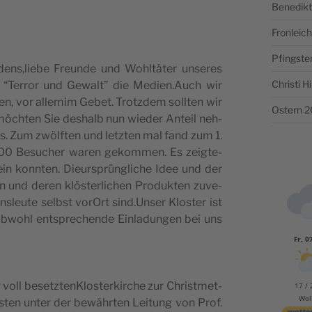
Benedikt
Fronlei
Pfingste
dens,liebe Freun­de und Wohl­tä­ter unse­res
Christi 
a “Ter­ror und Gewalt” die Medien.Auch wir
en, vor alle­mim Gebet. Tro­tz­dem soll­ten wir
Ostern 
 möch­ten Sie deshalb nun wie­der Anteil neh­
s. Zum zwöl­ften und letz­ten mal fand zum 1.
000 Besu­cher waren gekom­men. Es zeig­te­
in konn­ten. Dieur­sprün­gli­che Idee und der
n und deren klö­ster­li­chen Pro­duk­ten zuve­
sleu­te selb­st vorOrt sind.Unser Klo­ster ist
obwo­hl entspre­chen­de Ein­la­dun­gen bei uns
Fr, 0
oll bese­tz­ten­Klo­ster­kir­che zur Christ­met­
17 / 
Wol
i­sten unter der bewähr­ten Lei­tung von Prof.