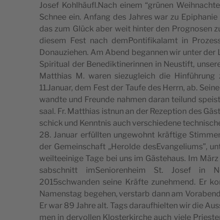
Josef Kohlhäufl.Nach einem “grü­nen Weih­na­ch­t
Sch­nee ein. Anfang des Jah­res war zu Epi­pha­nie 
das zum Glück aber weit hin­ter den Pro­gno­sen z
die­sem Fest nach dem­Pon­ti­fi­ka­lamt in Pro­ze
Donau­zie­hen. Am Abend began­nen wir unter der Le
Spi­ri­tual der Bene­dik­ti­ne­rin­nen in Neu­stift, unse­
Mat­thias M. waren sie­zu­gleich die Hin­füh­rung z
11.Januar, dem Fest der Tau­fe des Herrn, ab. Sei­ne M
wand­te und Freun­de nah­men daran tei­lund spei­s
saal. Fr. Mat­thias ist­nun an der Rezep­tion des Gäst
schick und Kennt­nis auch ver­schie­de­ne tech­ni­sc
28. Januar erfüll­ten ungewohnt kräf­ti­ge Stim­me
der Gemein­schaft „Herol­de desE­van­ge­liums”, unte
weil­teei­ni­ge Tage bei uns im Gäste­haus. Im Mär
sab­sch­nitt imSe­nio­re­n­heim St. Josef in 
2015schwanden sei­ne Kräf­te zuneh­mend. Er kon
Namen­stag bege­hen, ver­starb dann am Vora­bend
Er war 89 Jah­re alt. Tags darau­f­hiel­ten wir die A
men in der­vol­len Klo­ster­kir­che auch vie­le Prie­