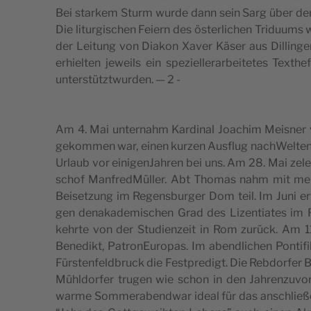
Bei star­kem Sturm wur­de dann sein Sarg über den H
Die litur­gi­schen Feiern des öster­li­chen Tri­duu
der Lei­tung von Dia­kon Xaver Käser aus Dil­lin­gen­v
erhiel­ten jeweils ein spe­ziel­le­rar­bei­te­tes Tex
unter­stü­tzt­wur­den. — 2 -
Am 4. Mai unter­nahm Kar­di­nal Joa­chim Mei­sner 
gekom­men war, einen kur­zen Ausflug nach­Wel­ten­b
Urlaub vor eini­ge­n­Jah­ren bei uns. Am 28. Mai zele
schof Man­fred­Mül­ler. Abt Tho­mas nahm mit me
Bei­se­tzung im Regen­sbur­ger Dom teil. Im Juni e
gen dena­ka­de­mi­schen Grad des Lizen­tia­tes im F
kehr­te von der Stu­dien­zeit in Rom zurück. Am 11.
Bene­dikt, Patro­nEu­ro­pas. Im abend­li­chen Pon­ti­fi
Für­sten­feld­bruck die Fest­pre­digt. Die Reb­dor­fer
Mühl­dor­fer tru­gen wie schon in den Jah­ren­zu­vo
war­me Som­me­ra­bend­war ideal für das anschließe