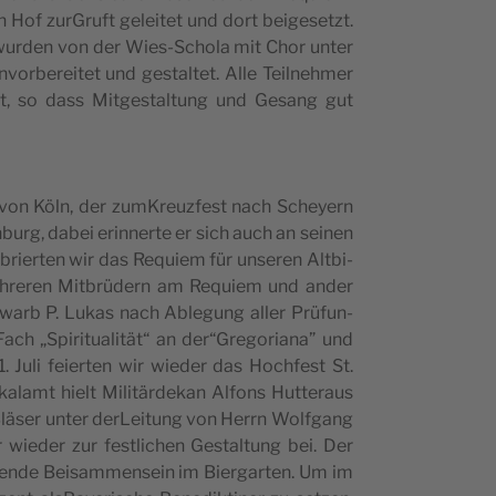
of zur­Gruft gelei­tet und dort bei­ge­se­tzt.
ms wur­den von der Wies-Scho­la mit Chor unter
or­be­rei­tet und gestal­tet. Alle Teil­neh­mer
­theft, so dass Mit­ge­stal­tung und Gesang gut
von Köln, der zum­Kreu­z­fe­st nach Scheyern
urg, dabei erin­ner­te er sich auch an sei­nen
­brier­ten wir das Requiem für unse­ren Alt­bi­
h­re­ren Mit­brü­dern am Requiem und ander
rwarb P. Lukas nach Able­gung aller Prü­fun­
ach „Spi­ri­tua­li­tät“ an der“Gregoriana” und
 Juli feier­ten wir wie­der das Hoch­fe­st St.
­ka­lamt hielt Mili­tär­de­kan Alfons Hut­te­raus
 Blä­ser unter der­Lei­tung von Herrn Wol­fgang
r wie­der zur festli­chen Gestal­tung bei. Der
n­de Bei­sam­men­sein im Bier­gar­ten. Um im