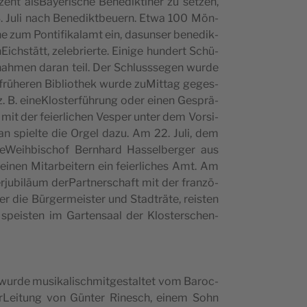
nt alsBaye­ri­sche Bene­dik­ti­ner zu setzen,
 13. Juli nach Bene­dikt­beuern. Etwa 100 Mön­
e zum Pon­ti­fi­ka­lamt ein, dasun­ser bene­dik­
i­ch­stätt, zele­brier­te. Eini­ge hun­dert Schü­
 nah­men daran teil. Der Schlus­s­se­gen wur­de
r frü­he­ren Biblio­thek wur­de zuMit­tag geges­
. B. eine­Klo­ster­füh­rung oder einen Gesprä­
 mit der feier­li­chen Vesper unter dem Vor­si­
han spiel­te die Orgel dazu. Am 22. Juli, dem
teWeih­bi­schof Ber­n­hard Has­sel­ber­ger aus
i­nen Mitar­bei­tern ein feier­li­ches Amt. Am
r­ju­bi­läum der­Part­ner­schaft mit der fran­zö­
die Bür­ger­mei­ster und Stad­trä­te, rei­sten
pei­sten im Gar­ten­saal der Klo­ster­schen­
r­de musi­ka­li­sch­mit­ge­stal­tet vom Baroc­
r­Lei­tung von Gün­ter Rine­sch, einem Sohn