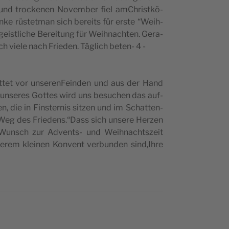
 troc­ke­nen Novem­ber fiel amChri­st­kö­
n­ke rüstet­man sich berei­ts für erste “Weih­
i­stli­che Berei­tung für Weih­na­ch­ten. Gera­
ch vie­le nach Frie­den. Täglich beten- 4 -
et­tet vor unse­ren­Fein­den und aus der Hand
be unse­res Got­tes wird uns besu­chen das auf­
n, die in Fin­ster­nis sitzen und im Schat­ten­
 Weg des Friedens.“Dass sich unse­re Her­zen
r­Wun­sch zur Adven­ts- und Weih­na­ch­tszeit
se­rem klei­nen Kon­vent ver­bun­den sind,Ihre