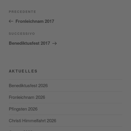
Navigazione
Articolo
PRECEDENTE
articoli
precedente:
Fronleichnam 2017
Articolo
SUCCESSIVO
successivo
Benediktusfest 2017
AKTUELLES
Benediktusfest 2026
Fronleichnam 2026
Pfingsten 2026
Christi Himmelfahrt 2026