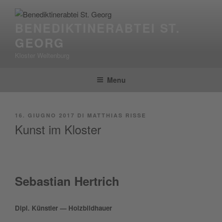
Salta
al
BENEDIKTINERABTEI ST.
contenuto
GEORG
Kloster Weltenburg
Menu
PUBBLICATO
16. GIUGNO 2017
DI
MATTHIAS RISSE
IL
Kunst im Kloster
Seba­stian Hertrich
Dipl. Kün­stler — Holzbildhauer