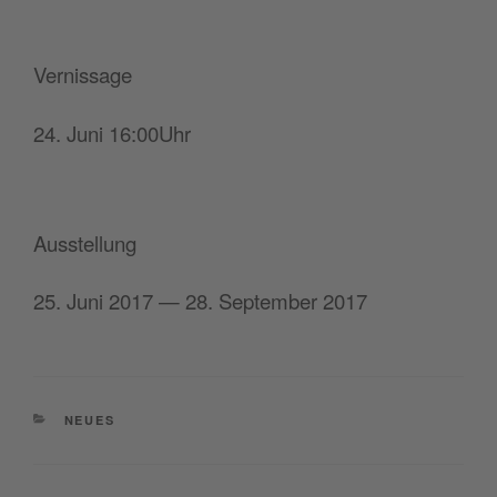
Ver­nis­sa­ge
24. Juni 16:00Uhr
Aus­stel­lung
25. Juni 2017 — 28. Sep­tem­ber 2017
CATEGORIE
NEUES