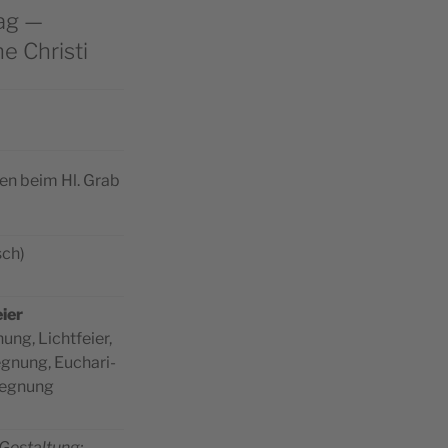
ag —
e Christi
i­len beim Hl. Grab
sch)
eier
nung, Lichtfeier,
e­gnung, Eucha­ri­
segnung
 Gestal­tung: