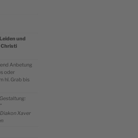
 Lei­den und
 Christi
ßend Anbe­tung
es oder
im hl. Grab bis
 Gestal­tung:
”
 Dia­kon Xaver
en