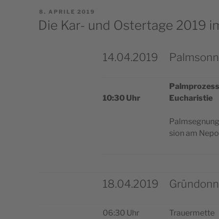
PUBBLICATO
8. APRILE 2019
IL
Die Kar- und Ostertage 2019 i
14.04.2019
Palmsonn
Palm­pro­zes­
10:30 Uhr
Eucharistie
Palm­se­gnung
sion am Nep
18.04.2019
Gründonn
06:30 Uhr
Trauer­met­te