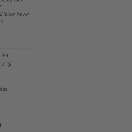
”
 Dia­kon Xaver
en
der
hung
udes
t