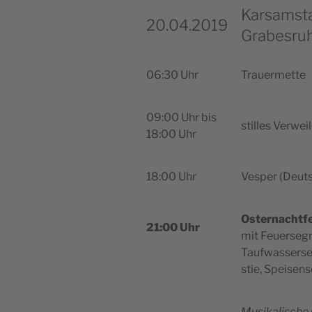
Karsamst
20.04.2019
Grabesruh
06:30 Uhr
Trauer­met­te
09:00 Uhr bis
stil­les Ver­we
18:00 Uhr
18:00 Uhr
Vesper (Deu­t
Oster­na­cht­f
21:00 Uhr
mit Feuer­se­g
Tau­f­was­ser­s
stie, Speisen
Musi­ka­li­sche