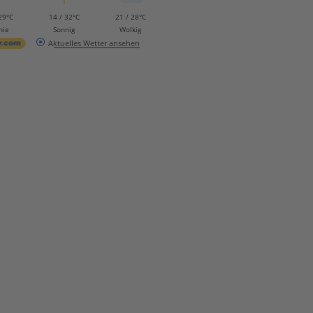
29°C
14 / 32°C
21 / 28°C
nig
Sonnig
Wolkig
Aktuelles Wetter ansehen