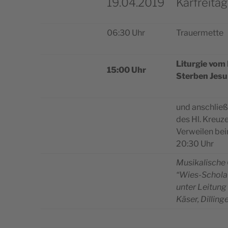
19.04.2019
Karfreitag
06:30 Uhr
Trauer­met­te
Litur­gie vom
15:00 Uhr
Ster­ben Jesu
und anschlie
des Hl. Kreu­z
Ver­wei­len be
20:30 Uhr
Musi­ka­li­sche
“Wies-Scho­la
unter Lei­tung
Käser, Dilling