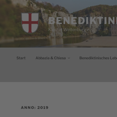
Salta
al
contenuto
BENEDIKTIN
Kloster Weltenburg
Start
Abbazia & Chiesa
Benediktinisches Leb
ANNO:
2019