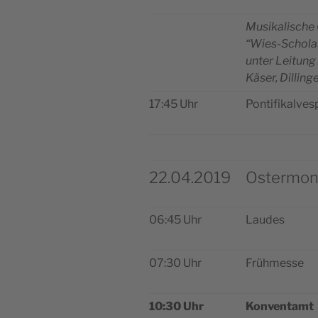
Musi­ka­li­sche
“Wies-Scho­la
unter Lei­tung
Käser, Dilling
17:45 Uhr
Pon­ti­fi­kal­ve­
22.04.2019
Ostermon
06:45 Uhr
Lau­des
07:30 Uhr
Früh­mes­se
10:30 Uhr
Kon­ven­tamt