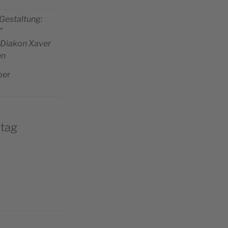
 Gestal­tung:
”
 Dia­kon Xaver
en
sper
tag