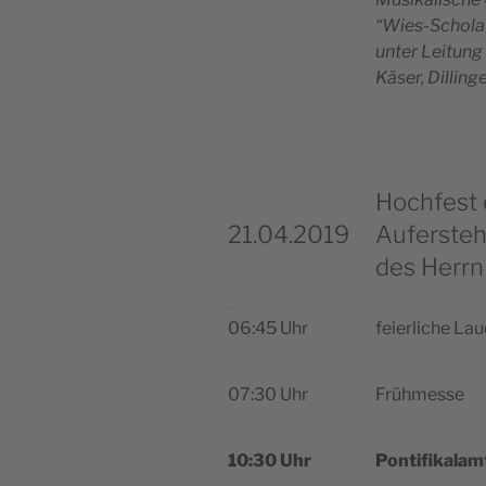
“Wies-Scho­la
unter Lei­tung
Käser, Dilling
Hochfest 
21.04.2019
Auferste
des Herrn
06:45 Uhr
feier­li­che La
07:30 Uhr
Früh­mes­se
10:30 Uhr
Pon­ti­fi­ka­lam