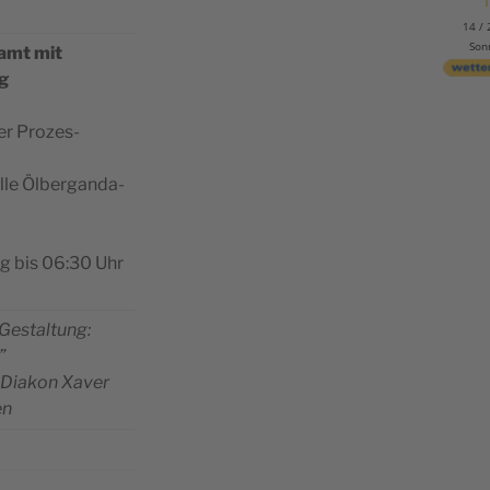
14 / 
Son
samt mit
g
er Pro­zes­
l­le Ölber­gan­da­
ung bis 06:30 Uhr
 Gestal­tung:
”
 Dia­kon Xaver
en