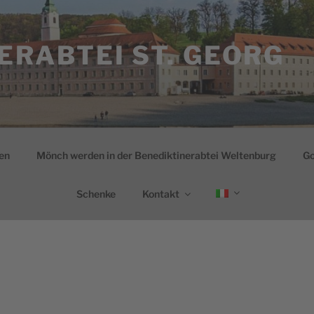
ERABTEI ST. GEORG
en
Mönch werden in der Benediktinerabtei Weltenburg
Go
Schenke
Kontakt