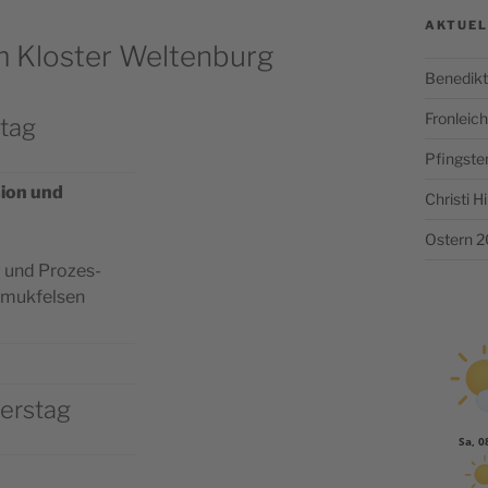
AKTUEL
m Kloster Weltenburg
Benedikt
Fronlei
tag
Pfingste
sion und
Christi 
Ostern 
 und Pro­zes­
omukfelsen
erstag
Sa, 0