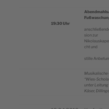
Abend­ma­hl­
Fußwaschun
19:30 Uhr
anschließen­d
sion zur
Niko­lau­ska­pe
cht und
stil­le Anbe­t
Musi­ka­li­sche
“Wies-Scho­la
unter Lei­tung
Käser, Dilling