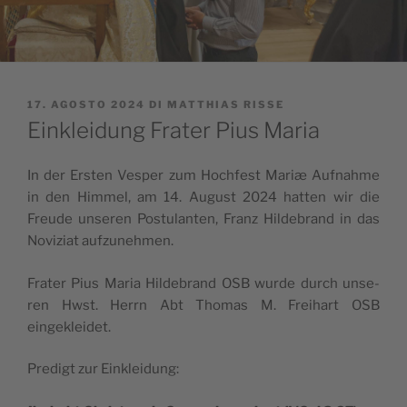
PUBBLICATO
17. AGOSTO 2024
DI
MATTHIAS RISSE
IL
Einkleidung Frater Pius Maria
In der Ers­ten Ves­per zum Hoch­fest Mariæ Auf­nah­me
in den Him­mel, am 14. Augu­st 2024 hat­ten wir die
Freu­de unse­ren Pos­tu­lan­ten, Franz Hil­de­brand in das
Novi­zi­at aufzunehmen.
Fra­ter Pius Maria Hil­de­brand OSB wur­de durch unse­
ren Hwst. Herrn Abt Tho­mas M. Frei­hart OSB
eingekleidet.
Pre­digt zur Einkleidung: