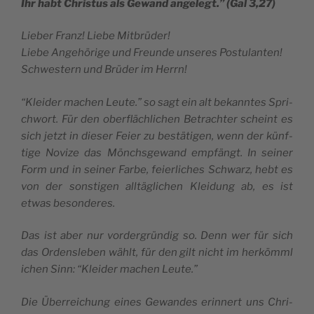
Ihr habt Chri­stus als Gewand ange­legt.” (Gal 3,27)
Lie­ber Franz! Lie­be Mitbrüder!
Lie­be Ange­hö­ri­ge und Freun­de unse­res Postulanten!
Sch­we­stern und Brü­der im Herrn!
“Klei­der machen Leu­te.” so sagt ein alt bekann­tes Spri­
ch­wort. Für den ober­flä­chli­chen Betra­ch­ter scheint es
sich jetzt in die­ser Feier zu bestä­ti­gen, wenn der künf­
ti­ge Novi­ze das Mön­ch­sgewand emp­fängt. In sei­ner
Form und in sei­ner Far­be, feier­li­ches Sch­warz, hebt es
von der son­sti­gen all­tä­gli­chen Klei­dung ab, es ist
etwas besonderes.
Das ist aber nur vor­der­grün­dig so. Denn wer für sich
das Orden­sle­ben wählt, für den gilt nicht im her­kömm­l
i­chen Sinn: “Klei­der machen Leute.”
Die Über­rei­chung eines Gewan­des erin­nert uns Chri­