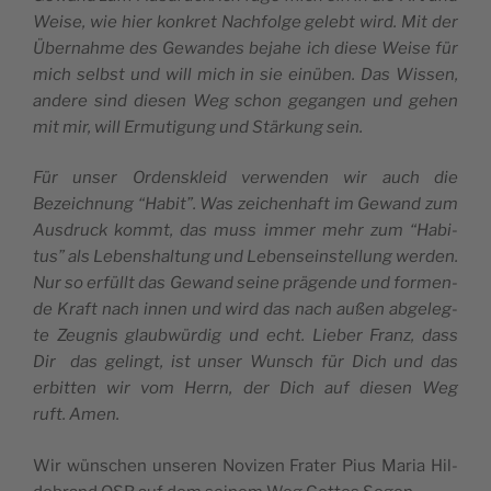
Wei­se, wie hier kon­kret Nach­fol­ge gelebt wird. Mit der
Über­nah­me des Gewan­des beja­he ich die­se Wei­se für
mich selb­st und will mich in sie einü­ben. Das Wis­sen,
ande­re sind die­sen Weg schon gegan­gen und gehen
mit mir, will Ermu­ti­gung und Stär­kung sein.
Für unser Orden­skleid ver­wen­den wir auch die
Bezeich­nung “Habit”. Was zei­che­n­haft im Gewand zum
Ausdruck kommt, das muss immer mehr zum “Habi­
tus” als Leben­shal­tung und Leben­sein­stel­lung wer­den.
Nur so erfüllt das Gewand sei­ne prä­gen­de und for­men­
de Kraft nach innen und wird das nach außen abge­leg­
te Zeu­gnis glau­b­wür­dig und echt. Lie­ber Franz, dass
Dir das gelingt, ist unser Wun­sch für Dich und das
erbit­ten wir vom Herrn, der Dich auf die­sen Weg
ruft. Amen.
Wir wün­schen unse­ren Novi­zen Fra­ter Pius Maria Hil­