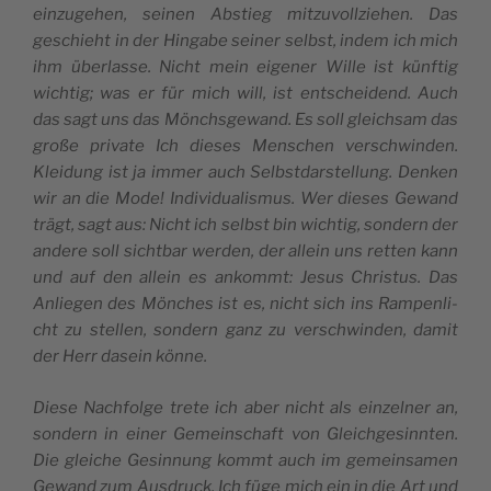
ein­zu­ge­hen, sei­nen Abstieg mitzu­voll­zie­hen. Das
geschie­ht in der Hin­ga­be sei­ner selb­st, indem ich mich
ihm über­las­se. Nicht mein eige­ner Wil­le ist künf­tig
wich­tig; was er für mich will, ist entschei­dend. Auch
das sagt uns das Mön­ch­sgewand. Es soll glei­ch­sam das
große pri­va­te Ich die­ses Men­schen ver­sch­win­den.
Klei­dung ist ja immer auch Selbst­dar­stel­lung. Den­ken
wir an die Mode! Indi­vi­dua­li­smus. Wer die­ses Gewand
trägt, sagt aus: Nicht ich selb­st bin wich­tig, son­dern der
ande­re soll sicht­bar wer­den, der allein uns ret­ten kann
und auf den allein es ankommt: Jesus Chri­stus. Das
Anlie­gen des Mön­ches ist es, nicht sich ins Ram­pen­li­
cht zu stel­len, son­dern ganz zu ver­sch­win­den, damit
der Herr dasein könne.
Die­se Nach­fol­ge tre­te ich aber nicht als ein­zel­ner an,
son­dern in einer Gemein­schaft von Glei­ch­ge­sinn­ten.
Die glei­che Gesin­nung kommt auch im gemein­sa­men
Gewand zum Ausdruck. Ich füge mich ein in die Art und