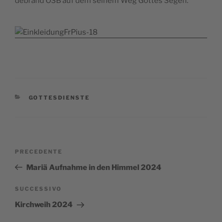
de­brand OSB auf dem sei­nem Weg Got­tes Segen.
CATEGORIE
GOTTESDIENSTE
Navigazione
Articolo
PRECEDENTE
articoli
precedente:
Mariä Aufnahme in den Himmel 2024
Articolo
SUCCESSIVO
successivo
Kirchweih 2024