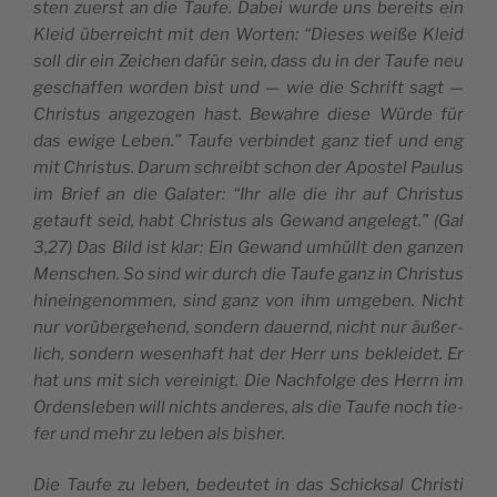
sten zuer­st an die Tau­fe. Dabei wur­de uns berei­ts ein
Kleid über­rei­cht mit den Wor­ten: “Die­ses weiße Kleid
soll dir ein Zei­chen dafür sein, dass du in der Tau­fe neu
geschaf­fen wor­den bist und — wie die Schrift sagt —
Chri­stus ange­zo­gen hast. Bewah­re die­se Wür­de für
das ewi­ge Leben.” Tau­fe ver­bin­det ganz tief und eng
mit Chri­stus. Darum schreibt schon der Apo­stel Pau­lus
im Brief an die Gala­ter: “Ihr alle die ihr auf Chri­stus
getauft seid, habt Chri­stus als Gewand ange­legt.” (Gal
3,27) Das Bild ist klar: Ein Gewand umhüllt den gan­zen
Men­schen. So sind wir durch die Tau­fe ganz in Chri­stus
hinein­ge­nom­men, sind ganz von ihm umge­ben. Nicht
nur vorü­ber­ge­hend, son­dern dauernd, nicht nur äußer­
lich, son­dern wese­n­haft hat der Herr uns beklei­det. Er
hat uns mit sich verei­nigt. Die Nach­fol­ge des Herrn im
Orden­sle­ben will nich­ts ande­res, als die Tau­fe noch tie­
fer und mehr zu leben als bisher.
Die Tau­fe zu leben, bedeu­tet in das Schick­sal Chri­sti