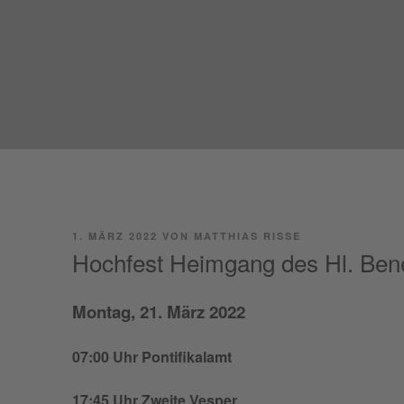
Zum
Inhalt
BENE
springen
Kloster Weltenb
VERÖFFENTLICHT
1. MÄRZ 2022
VON
MATTHIAS RISSE
AM
Hochfest Heimgang des Hl. Ben
Mon­tag, 21. März 2022
07:00 Uhr Pontifikalamt
17:45 Uhr Zwei­te Vesper