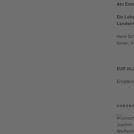
Abt Emm
Ein Lebe
Landwir
Hans Schm
tio­nen, 
EUR 20,
Erhält­li
CHRONI
Wei­ßen­h