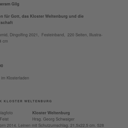
er­am Gilg
n für Gott, das Klos­ter Wel­ten­burg und die
tschaft
id, Din­gol­fing 2021, Fest­ein­band, 220 Sei­ten, Illus­tra­
24 cm
00
ch im Klosterladen
K KLOSTER WELTENBURG
Klos­ter Wel­ten­burg
Hrsg. Georg Schwaiger
orn 2014. Lei­nen mit Schutz­um­schlag. 21,5x22,5 cm. 528