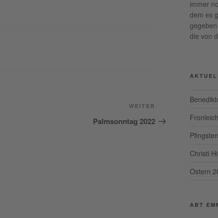
immer no
dem es g
gegeben
die von 
AKTUEL
Benedikt
Nächster
WEITER
Fronleic
Beitrag
Palmsonntag 2022
Pfingste
Christi 
Ostern 2
ABT EM