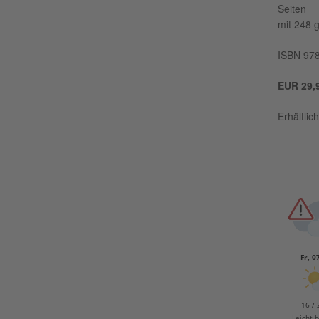
Seiten
mit 248 g
ISBN 97
EUR
29,
Erhält­li
Fr, 0
16 / 
Leicht 