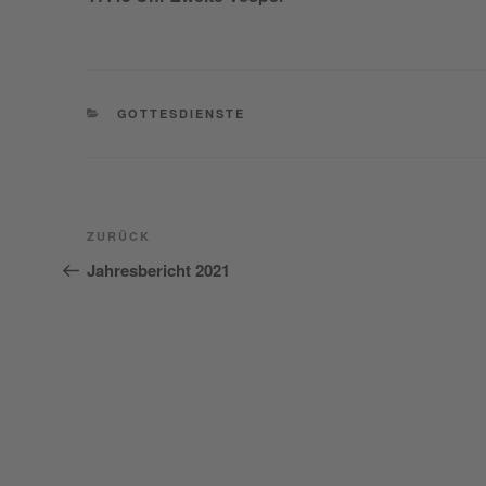
KATEGORIEN
GOTTESDIENSTE
Beitragsnavigation
Vorheriger
ZURÜCK
Beitrag
Jahresbericht 2021