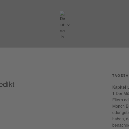
DIKTINERABTEI ST. G
urg
TAGESA
edikt
Kapitel 
1
Der Mön
Eltern o
Mönch Br
oder ge
haben, d
benachri