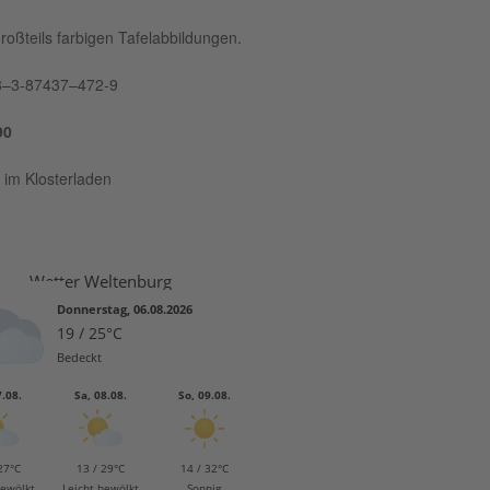
roß­teils far­bi­gen Tafelabbildungen.
8–3‑87437–472‑9
90
ch im Klosterladen
Wetter Weltenburg
Donnerstag, 06.08.2026
19 / 25°C
Bedeckt
7.08.
Sa, 08.08.
So, 09.08.
27°C
13 / 29°C
14 / 32°C
bewölkt
Leicht bewölkt
Sonnig