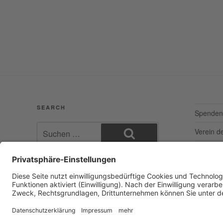
SEARCH
Spenden
Suchen
Verein d
nach:
Suchen
Facebook
E‑Mail