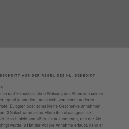
EORG
BSCHNITT AUS DER REGEL DES HL. BENEDIKT
54
ch darf keinesfalls ohne Weisung des Abtes von seinen
der irgend jemandem, auch nicht von einem anderen
iefe, Eulogien oder sonst kleine Geschenke annehmen
ben.
2
Selbst wenn seine Eltern ihm etwas geschickt
arf er sich nicht anmaßen, es anzunehmen, ehe der Abt
chtigt wurde.
3
Hat der Abt die Annahme erlaubt, kann er