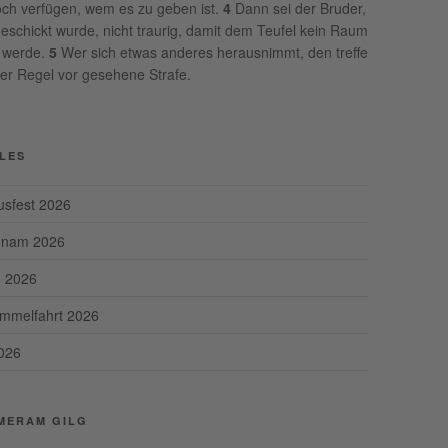
ch verfügen, wem es zu geben ist.
4
Dann sei der Bruder,
eschickt wurde, nicht traurig, damit dem Teufel kein Raum
 werde.
5
Wer sich etwas anderes herausnimmt, den treffe
der Regel vor gesehene Strafe.
LES
usfest 2026
hnam 2026
n 2026
Himmelfahrt 2026
026
MERAM GILG