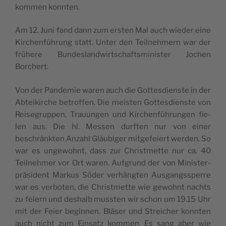
kom­men konnten.
Am 12. Juni fand dann zum ers­ten Mal auch wie­der eine
Kir­chen­füh­rung statt. Unter den Teil­neh­mern war der
frü­he­re Bun­des­land­wirt­schafts­mi­nis­ter Jochen
Borchert.
Von der Pan­de­mie waren auch die Got­tes­diens­te in der
Abtei­kir­che betrof­fen. Die meis­ten Got­tes­diens­te von
Rei­se­grup­pen, Trau­un­gen und Kir­chen­füh­run­gen fie­
len aus. Die hl. Mes­sen durf­ten nur von einer
beschränk­ten Anzahl Gläu­bi­ger mit­ge­fei­ert wer­den. So
war es unge­wohnt, dass zur Christ­met­te nur ca. 40
Teil­neh­mer vor Ort waren. Auf­grund der von Minis­ter­
prä­si­dent Mar­kus Söder ver­häng­ten Aus­gangs­sper­re
war es ver­bo­ten, die Christ­met­te wie gewohnt nachts
zu fei­ern und des­halb muss­ten wir schon um 19.15 Uhr
mit der Fei­er begin­nen. Blä­ser und Strei­cher konn­ten
auch nicht zum Ein­satz kom­men. Es sang aber wie