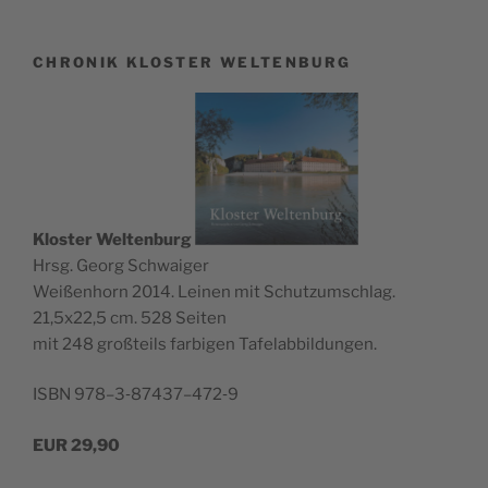
CHRONIK KLOSTER WELTENBURG
Klos­ter Wel­ten­burg
Hrsg. Georg Schwaiger
Wei­ßen­horn 2014. Lei­nen mit Schutz­um­schlag.
21,5x22,5 cm. 528 Seiten
mit 248 groß­teils far­bi­gen Tafelabbildungen.
ISBN 978–3‑87437–472‑9
EUR
29,90