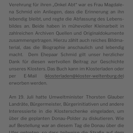
Ver­eh­rung für ihren „Onkel Abt“ war es Frau Mag­da­le­
na Schmid ein Anlie­gen, dass die Erin­ne­rung an ihn
leben­dig bleibt, und reg­te die Abfas­sung des Lebens­
bil­des an. Bei­de haben in mühe­vol­ler Klein­ar­beit in
zahl­rei­chen Archi­ven Quel­len und Ori­gi­nal­do­ku­men­te
zusam­men­ge­tra­gen. Hier­zu zählt auch rei­ches Bild­ma­
te­ri­al, das die Bio­gra­phie anschau­lich und leben­dig
macht. Dem Ehe­paar Schmid gilt unser herz­li­cher
Dank für die­sen wert­vol­len Bei­trag zur Geschich­te
unse­res Klos­ters. Das Buch kann im Klos­ter­la­den oder
per E‑Mail (
klosterladen@kloster-weltenburg.de
)
erwor­ben werden.
Am 19. Juli hat­te Umwelt­mi­nis­ter Thors­ten Glau­ber
Land­rä­te, Bür­ger­meis­ter, Bür­ger­initia­ti­ven und ande­re
Inter­es­sier­te in die Klos­ter­schen­ke ein­ge­la­den, um
über die geplan­ten Donau-Pol­der zu dis­ku­tie­ren. Wie
auf Bestel­lung war an die­sem Tag die Donau über die
Ufer getre­ten, so dass teil­wei­se die Stra­ße auf dem