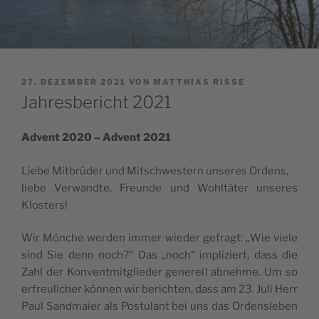
VERÖFFENTLICHT
27. DEZEMBER 2021
VON
MATTHIAS RISSE
AM
Jahresbericht 2021
Advent 2020 – Advent 2021
Lie­be Mit­brü­der und Mit­schwes­tern unse­res Ordens,
lie­be Ver­wand­te, Freun­de und Wohl­tä­ter unse­res
Klosters!
Wir Mön­che wer­den immer wie­der gefragt: „Wie vie­le
sind Sie denn noch?“ Das „noch“ impli­ziert, dass die
Zahl der Kon­vent­mit­glie­der gene­rell abneh­me. Um so
erfreu­li­cher kön­nen wir berich­ten, dass am 23. Juli Herr
Paul Sand­mai­er als Pos­tu­lant bei uns das Ordens­le­ben