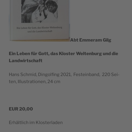
Abt Emmer­am Gilg
Ein Leben für Gott, das Klos­ter Wel­ten­burg und die
Landwirtschaft
Hans Schmid, Din­gol­fing 2021, Fest­ein­band, 220 Sei­
ten, Illus­tra­tio­nen, 24 cm
EUR 20,00
Erhält­lich im Klosterladen