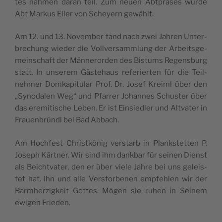
tes nah­men dar­an teil. Zum neu­en Abt­prä­ses wur­de
Abt Mar­kus Eller von Sche­yern gewählt.
Am 12. und 13. Novem­ber fand nach zwei Jah­ren Unter­
bre­chung wie­der die Voll­ver­samm­lung der Arbeits­ge­
mein­schaft der Män­ner­or­den des Bis­tums Regens­burg
statt. In unse­rem Gäs­te­haus refe­rier­ten für die Teil­
neh­mer Dom­ka­pi­tu­lar Prof. Dr. Josef Kreiml über den
„Syn­oda­len Weg“ und Pfar­rer Johan­nes Schus­ter über
das ere­mi­ti­sche Leben. Er ist Ein­sied­ler und Alt­va­ter in
Frau­en­bründl bei Bad Abbach.
Am Hoch­fest Christ­kö­nig ver­starb in Plank­stet­ten P.
Joseph Kärt­ner. Wir sind ihm dank­bar für sei­nen Dienst
als Beicht­va­ter, den er über vie­le Jah­re bei uns geleis­
tet hat. Ihn und alle Ver­stor­be­nen emp­feh­len wir der
Barm­her­zig­keit Got­tes. Mögen sie ruhen in Sei­nem
ewi­gen Frieden.