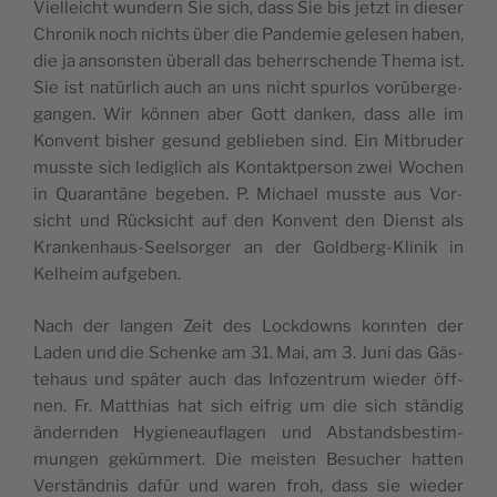
Viel­leicht wun­dern Sie sich, dass Sie bis jetzt in die­ser
Chro­nik noch nichts über die Pan­de­mie gele­sen haben,
die ja ansons­ten über­all das beherr­schen­de The­ma ist.
Sie ist natür­lich auch an uns nicht spur­los vor­über­ge­
gan­gen. Wir kön­nen aber Gott dan­ken, dass alle im
Kon­vent bis­her gesund geblie­ben sind. Ein Mit­bru­der
muss­te sich ledig­lich als Kon­takt­per­son zwei Wochen
in Qua­ran­tä­ne bege­ben. P. Micha­el muss­te aus Vor­
sicht und Rück­sicht auf den Kon­vent den Dienst als
Kran­ken­haus-Seel­sor­ger an der Gold­berg-Kli­nik in
Kel­heim aufgeben.
Nach der lan­gen Zeit des Lock­downs konn­ten der
Laden und die Schen­ke am 31. Mai, am 3. Juni das Gäs­
te­haus und spä­ter auch das Info­zen­trum wie­der öff­
nen. Fr. Mat­thi­as hat sich eif­rig um die sich stän­dig
ändern­den Hygie­ne­auf­la­gen und Abstands­be­stim­
mun­gen geküm­mert. Die meis­ten Besu­cher hat­ten
Ver­ständ­nis dafür und waren froh, dass sie wie­der