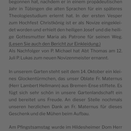
begon­nen hat, nach­dem er in einem pro­pä­deu­ti­schen
Jahr in Tübin­gen die alten Spra­chen für ein spä­te­res
Theo­lo­gie­stu­di­um erlernt hat. In der ers­ten Ves­per
zum Hoch­fest Christ­kö­nig ist er als Novi­ze ein­ge­klei­
det wor­den und erhielt den hei­li­gen Josef und die hei­li­
ge Got­tes­mut­ter Maria als Patro­ne für sei­nen Weg.
(Lesen Sie auch den Bericht zur Einkleidung.)
Als Nach­fol­ger von P. Micha­el hat Abt Tho­mas am 12.
Juli P. Lukas zum neu­en Novi­zen­meis­ter ernannt.
In unse­rem Gar­ten steht seit dem 14. Okto­ber ein klei­
nes Glo­cken­türm­chen, das unser Obla­te Fr. Mate­r­nus
(Herr Lam­bert Hell­mann) aus Bre­men-Ense stif­te­te. Es
fügt sich sehr schön in unse­re Gar­ten­land­schaft ein
und berei­tet uns Freu­de. An die­ser Stel­le noch­mals
unse­ren herz­li­chen Dank an Fr. Mate­r­nus für die­ses
Geschenk und die Mühen beim Aufbau.
Am Pfingst­sams­tag wur­de im Hil­des­hei­mer Dom Herr