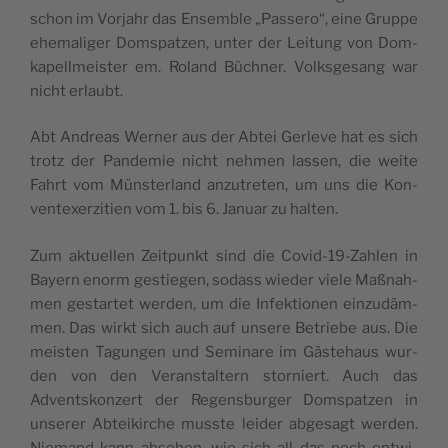
schon im Vor­jahr das Ensem­ble „Pas­se­ro“, eine Grup­pe
ehe­ma­li­ger Dom­spat­zen, unter der Lei­tung von Dom­
ka­pell­meis­ter em. Roland Büch­ner. Volks­ge­sang war
nicht erlaubt.
Abt Andre­as Wer­ner aus der Abtei Gerle­ve hat es sich
trotz der Pan­de­mie nicht neh­men las­sen, die wei­te
Fahrt vom Müns­ter­land anzu­tre­ten, um uns die Kon­
vent­ex­er­zi­ti­en vom 1. bis 6. Janu­ar zu halten.
Zum aktu­el­len Zeit­punkt sind die Covid-19-Zah­len in
Bay­ern enorm gestie­gen, sodass wie­der vie­le Maß­nah­
men gestar­tet wer­den, um die Infek­tio­nen ein­zu­däm­
men. Das wirkt sich auch auf unse­re Betrie­be aus. Die
meis­ten Tagun­gen und Semi­na­re im Gäs­te­haus wur­
den von den Ver­an­stal­tern stor­niert. Auch das
Advents­kon­zert der Regens­bur­ger Dom­spat­zen in
unse­rer Abtei­kir­che muss­te lei­der abge­sagt wer­den.
Nie­mand kann abse­hen, wie sich all das noch ent­wi­