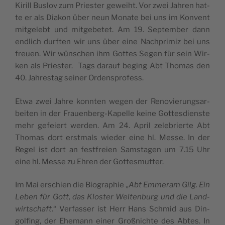
Kirill Bus­lov zum Pries­ter geweiht. Vor zwei Jah­ren hat­
te er als Dia­kon über neun Mona­te bei uns im Kon­vent
mit­ge­lebt und mit­ge­be­tet. Am 19. Sep­tem­ber dann
end­lich durf­ten wir uns über eine Nach­pri­miz bei uns
freu­en. Wir wün­schen ihm Got­tes Segen für sein Wir­
ken als Pries­ter. Tags dar­auf beging Abt Tho­mas den
40. Jah­res­tag sei­ner Ordensprofess.
Etwa zwei Jah­re konn­ten wegen der Reno­vie­rungs­ar­
bei­ten in der Frau­en­berg-Kapel­le kei­ne Got­tes­diens­te
mehr gefei­ert wer­den. Am 24. April zele­brier­te Abt
Tho­mas dort erst­mals wie­der eine hl. Mes­se. In der
Regel ist dort an fest­frei­en Sams­ta­gen um 7.15 Uhr
eine hl. Mes­se zu Ehren der Gottesmutter.
Im Mai erschien die Bio­gra­phie „
Abt Emmer­am Gilg. Ein
Leben für Gott, das Klos­ter Wel­ten­burg und die Land­
wirt­schaft
.“ Ver­fas­ser ist Herr Hans Schmid aus Din­
gol­fing, der Ehe­mann einer Groß­nich­te des Abtes. In