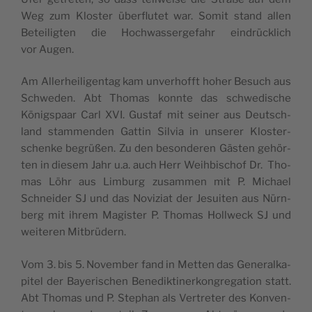
Weg zum Klos­ter über­flu­tet war. Somit stand allen
Betei­lig­ten die Hoch­was­ser­ge­fahr ein­drück­lich
vor Augen.
Am Aller­hei­li­gen­tag kam unver­hofft hoher Besuch aus
Schwe­den. Abt Tho­mas konn­te das schwe­di­sche
Königs­paar Carl XVI. Gus­taf mit sei­ner aus Deutsch­
land stam­men­den Gat­tin Sil­via in unse­rer Klos­ter­
schen­ke begrü­ßen. Zu den beson­de­ren Gäs­ten gehör­
ten in die­sem Jahr u.a. auch Herr Weih­bi­schof Dr. Tho­
mas Löhr aus Lim­burg zusam­men mit P. Micha­el
Schnei­der SJ und das Novi­zi­at der Jesui­ten aus Nürn­
berg mit ihrem Magis­ter P. Tho­mas Holl­weck SJ und
wei­te­ren Mitbrüdern.
Vom 3. bis 5. Novem­ber fand in Met­ten das Gene­ral­ka­
pi­tel der Baye­ri­schen Bene­dik­ti­ner­kon­gre­ga­ti­on statt.
Abt Tho­mas und P. Ste­phan als Ver­tre­ter des Kon­ven­