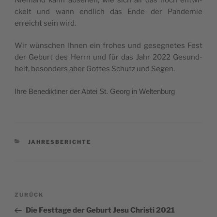
ckelt und wann end­lich das Ende der Pan­de­mie
erreicht sein wird.
Wir wün­schen Ihnen ein fro­hes und geseg­ne­tes Fest
der Geburt des Herrn und für das Jahr 2022 Gesund­
heit, beson­ders aber Got­tes Schutz und Segen.
Ihre Bene­dik­ti­ner der Abtei St. Georg in Weltenburg
KATEGORIEN
JAHRESBERICHTE
Beitragsnavigation
Vorheriger
ZURÜCK
Beitrag
Die Festtage der Geburt Jesu Christi 2021