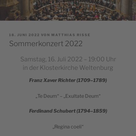
VERÖFFENTLICHT
18. JUNI 2022
VON
MATTHIAS RISSE
AM
Sommerkonzert 2022
Samstag, 16. Juli 2022 – 19:00 Uhr
in der Klosterkirche Weltenburg
Franz Xaver Rich­ter (1709–1789)
„Te Deum“ – „Exul­ta­te Deum“
Fer­di­nand Schu­bert (1794–1859)
„Regi­na coeli“