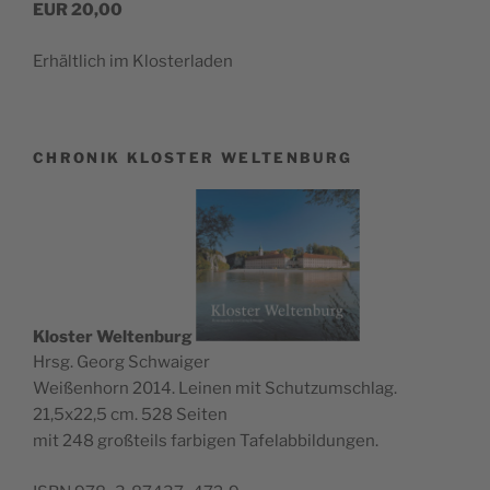
EUR 20,00
Erhält­lich im Klosterladen
CHRONIK KLOSTER WELTENBURG
Klos­ter Wel­ten­burg
Hrsg. Georg Schwaiger
Wei­ßen­horn 2014. Lei­nen mit Schutz­um­schlag.
21,5x22,5 cm. 528 Seiten
mit 248 groß­teils far­bi­gen Tafelabbildungen.