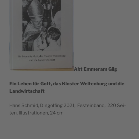
Abt Emmer­am Gilg
Ein Leben für Gott, das Klos­ter Wel­ten­burg und die
Landwirtschaft
Hans Schmid, Din­gol­fing 2021, Fest­ein­band, 220 Sei­
ten, Illus­tra­tio­nen, 24 cm