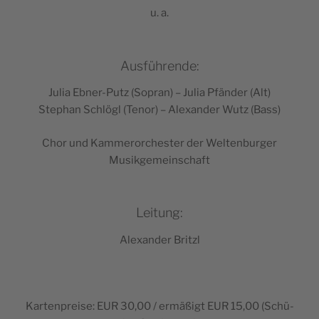
u. a.
Ausführende:
Julia Ebner-Putz (Sopran) – Julia Pfän­der (Alt)
Ste­phan Schlögl (Tenor) – Alex­an­der Wutz (Bass)
Chor und Kam­mer­or­ches­ter der Wel­ten­bur­ger
Musikgemeinschaft
Leitung:
Alex­an­der Britzl
Kar­ten­prei­se: EUR 30,00 / ermä­ßigt EUR 15,00 (Schü­