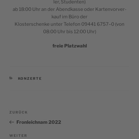
ler, Studenten)
ab 18:00 Uhr an der Abend­kas­se oder Kar­ten­vor­ver­
kauf im Büro der
Klos­ter­schen­ke unter Tele­fon 09441 6757–0 (von
08:00 Uhr bis 12:00 Uhr)
freie Platz­wahl
KATEGORIEN
KONZERTE
Beitragsnavigation
Vorheriger
ZURÜCK
Beitrag
Fronleichnam 2022
Nächster
WEITER