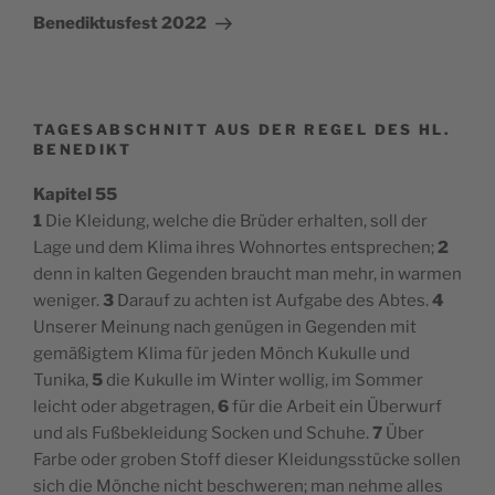
Beitrag
Benediktusfest 2022
TAGESABSCHNITT AUS DER REGEL DES HL.
BENEDIKT
Kapitel 55
1
Die Kleidung, welche die Brüder erhalten, soll der
Lage und dem Klima ihres Wohnortes entsprechen;
2
denn in kalten Gegenden braucht man mehr, in warmen
weniger.
3
Darauf zu achten ist Aufgabe des Abtes.
4
Unserer Meinung nach genügen in Gegenden mit
gemäßigtem Klima für jeden Mönch Kukulle und
Tunika,
5
die Kukulle im Winter wollig, im Sommer
leicht oder abgetragen,
6
für die Arbeit ein Überwurf
und als Fußbekleidung Socken und Schuhe.
7
Über
Farbe oder groben Stoff dieser Kleidungsstücke sollen
sich die Mönche nicht beschweren; man nehme alles