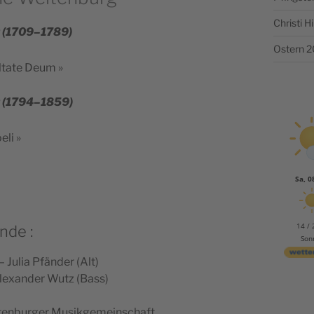
Christi 
r (1709–1789)
Ostern 
l­tate Deum »
rt (1794–1859)
eli »
Sa, 0
14 / 
nde :
Son
 Julia Pfän­der (Alt)
Alexan­der Wutz (Bass)
­ten­bur­ger Musikgemeinschaft