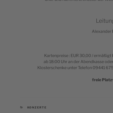
Leitung
Alexan­der B
Kar­ten­preise : EUR 30,00 / ermäßigt
ab 18:00 Uhr an der Abend­kasse oder 
Klos­ter­schenke unter Tele­fon 09441 67
freie Platz
CATÉGORIES
KONZERTE