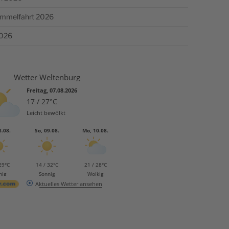
Himmelfahrt 2026
2026
Wetter Weltenburg
Freitag, 07.08.2026
17 / 27°C
Leicht bewölkt
8.08.
So, 09.08.
Mo, 10.08.
29°C
14 / 32°C
21 / 28°C
nig
Sonnig
Wolkig
Aktuelles Wetter ansehen