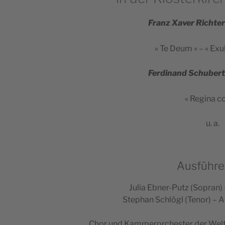
Franz Xaver Rich­te
« Te Deum » – « Exu
Fer­di­nand Schu­be
« Regi­na co
u. a.
Ausführe
Julia Ebner-Putz (Sopran) –
Ste­phan Schlö­gl (Tenor) – 
Chor und Kam­me­ror­ches­ter der Wel