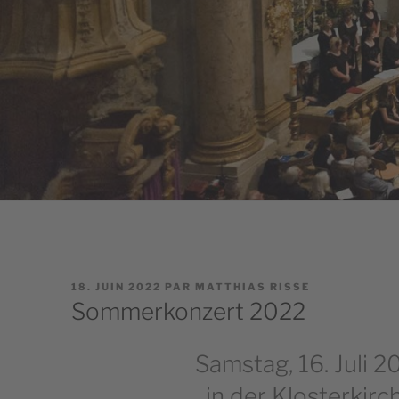
PUBLIÉ
18. JUIN 2022
PAR
MATTHIAS RISSE
LE
Sommerkonzert 2022
Samstag, 16. Juli 2
in der Klosterkir