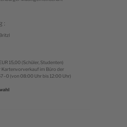
 :
ritzl
 EUR 15,00 (Schü­ler, Studenten)
Kar­ten­vor­ver­kauf im Büro der
57–0 (von 08:00 Uhr bis 12:00 Uhr)
­wahl