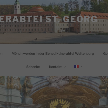
ERABTEI ST. GEORG
en
Mönch werden in der Benediktinerabtei Weltenburg
Go
Schenke
Kontakt