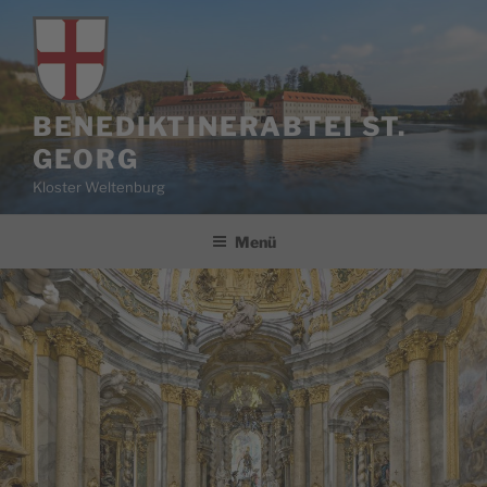
Zum
Inhalt
springen
BENEDIKTINERABTEI ST.
GEORG
Kloster Weltenburg
Menü