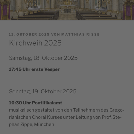
VERÖFFENTLICHT
11. OKTOBER 2025
VON
MATTHIAS RISSE
AM
Kirchweih 2025
Samstag, 18. Oktober 2025
17:45 Uhr ers­te Vesper
Sonntag, 19. Oktober 2025
10:30 Uhr Pontifikalamt
musi­ka­lisch gestal­tet von den Teil­neh­mern des Gre­go­
ria­ni­schen Cho­ral Kur­ses unter Lei­tung von Prof. Ste­
phan Zip­pe, München