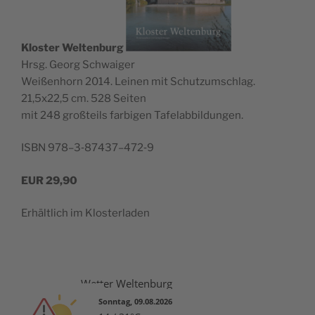
Klos­ter Wel­ten­burg
Hrsg. Georg Schwaiger
Wei­ßen­horn 2014. Lei­nen mit Schutz­um­schlag.
21,5x22,5 cm. 528 Seiten
mit 248 groß­teils far­bi­gen Tafelabbildungen.
ISBN 978–3‑87437–472‑9
EUR
29,90
Erhält­lich im Klosterladen
Wetter Weltenburg
Sonntag, 09.08.2026