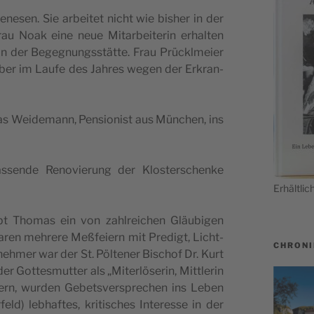
ne­sen. Sie arbei­tet nicht wie bis­her in der
u Noak eine neue Mit­ar­bei­te­rin erhal­ten
in der Begeg­nungs­stät­te. Frau Prück­lmei­er
 aber im Lau­fe des Jah­res wegen der Erkran­
s Wei­de­mann, Pen­sio­nist aus Mün­chen, ins
sen­de Reno­vie­rung der Klos­ter­schen­ke
Erhält­li
t Tho­mas ein von zahl­rei­chen Gläu­bi­gen
ren meh­re­re Meß­fei­ern mit Pre­digt, Licht­
CHRONI
­neh­mer war der St. Pöl­te­ner Bischof Dr. Kurt
 Got­tes­mut­ter als „Mit­erlö­se­rin, Mitt­le­rin
­dern, wur­den Gebets­ver­spre­chen ins Leben
) leb­haf­tes, kri­ti­sches Inter­es­se in der