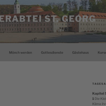
ERABTEI ST. GEORG
Mönch werden
Gottesdienste
Gästehaus
Kurs
TAGESA
Kapitel
1
Die Kle
Klima ih