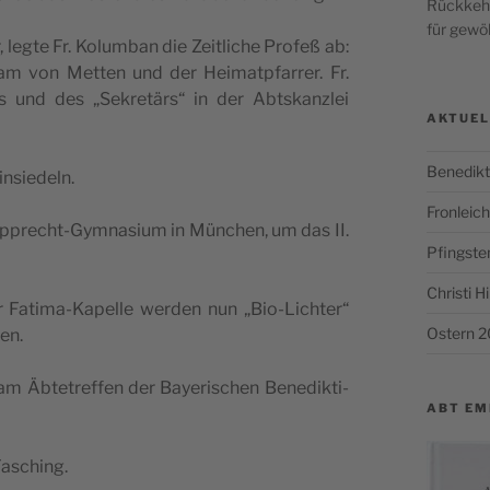
Rückkehr
für gewöh
leg­te Fr. Kolum­ban die Zeit­li­che Pro­feß ab:
am von Met­ten und der Hei­mat­pfar­rer. Fr.
 und des „Sekre­tärs“ in der Abts­kanz­lei
AKTUEL
Benedikt
insiedeln.
Fronlei
p­p­recht-Gym­na­si­um in Mün­chen, um das II.
Pfingste
Christi 
er Fati­ma-Kapel­le wer­den nun „Bio-Lich­ter“
Ostern 
en.
bte­tref­fen der Baye­ri­schen Bene­dik­ti­
ABT EM
 Fasching.