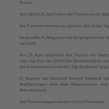
Presse.
Vom 18. bis 21. April nahm Abt Tho­mas an der Salz­bur
Die Tri­en­na­len nah­men zur glei­chen Zeit an der Tag
Da es außer Fr. Magnus in der Kon­gre­ga­ti­on nur
zi­at statt.
Am 23. April zele­brier­te Abt Tho­mas ein fei­er­
oder das Fest der Gött­li­chen Barm­her­zig­keit war
der Anwe­sen­den wur­de der „Tag des Bie­res“ beg
Fr. Magnus und Kan­di­dat Ran­dolf Daniel­cik hab
Anpflan­zun­gen, eine neue Was­ser­pum­pe, ei
Rekreationsort.
Abt Tho­mas begann wie­der mit den Firmreisen.