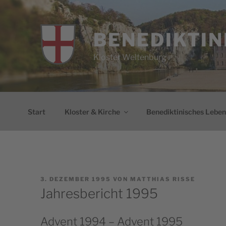
Zum
Inhalt
springen
BENEDIKTIN
Kloster Weltenburg
Start
Kloster & Kirche
Benediktinisches Leben
VERÖFFENTLICHT
3. DEZEMBER 1995
VON
MATTHIAS RISSE
AM
Jahresbericht 1995
Advent 1994 – Advent 1995