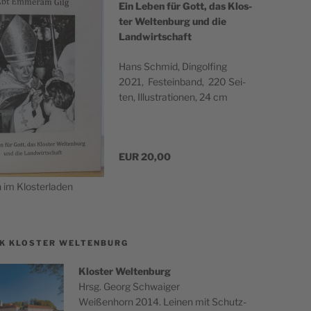
Ein Leben für Gott, das Klos­
ter Wel­ten­burg und die
Landwirtschaft
Hans Schmid, Din­gol­fing
2021, Fest­ein­band, 220 Sei­
ten, Illus­tra­tio­nen, 24 cm
EUR 20,00
ch im Klosterladen
K KLOSTER WELTENBURG
Klos­ter Wel­ten­burg
Hrsg. Georg Schwaiger
Wei­ßen­horn 2014. Lei­nen mit Schutz­