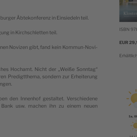
­ger Äbte­kon­fe­renz in Ein­sie­deln teil.
ISBN 97
ung in Kirch­schlet­ten teil.
EUR
29,
 einen Novi­zen gibt, fand kein Kom­mun-Novi­
Erhält­li
li­ches Hoch­amt. Nicht der „Wei­ße Sonn­tag“
en Pre­digt­the­ma, son­dern zur Erhei­te­rung
angen.
en den Innen­hof gestal­tet. Ver­schie­de­ne
ne Bank usw. machen ihn zu einem neu­en
Sa, 0
14 / 