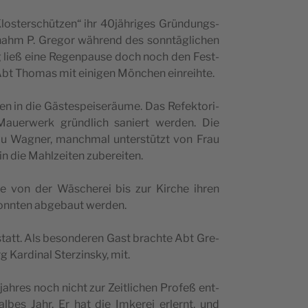
Klos­ter­schüt­zen“ ihr 40jähriges Grün­dungs­
 nahm P. Gre­gor wäh­rend des sonn­täg­li­chen
g ließ eine Regen­pau­se doch noch den Fest­
 Abt Tho­mas mit eini­gen Mön­chen einreihte.
n in die Gäs­te­spei­se­räu­me. Das Refek­to­ri­
u­er­werk gründ­lich saniert wer­den. Die
u Wag­ner, manch­mal unter­stützt von Frau
n die Mahl­zei­ten zubereiten.
­de von der Wäsche­rei bis zur Kir­che ihren
konn­ten abge­baut werden.
statt. Als beson­de­ren Gast brach­te Abt Gre­
g Kar­di­nal Ster­zinsky, mit.
ah­res noch nicht zur Zeit­li­chen Pro­feß ent­
hal­bes Jahr. Er hat die Imke­rei erlernt, und