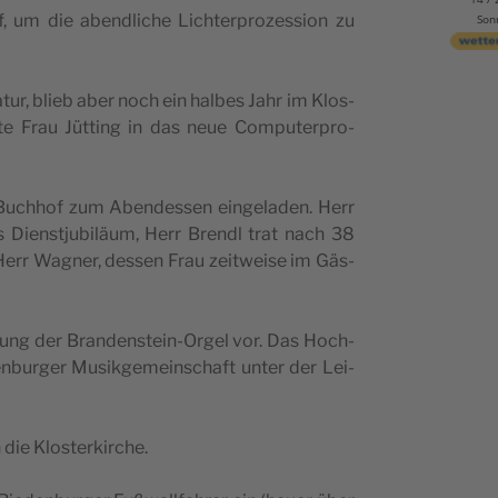
, um die abend­li­che Lich­ter­pro­zes­si­on zu
Son
­tur, blieb aber noch ein hal­bes Jahr im Klos­
r­te Frau Jüt­ting in das neue Com­pu­ter­pro­
uch­hof zum Abend­essen ein­ge­la­den. Herr
Dienst­ju­bi­lä­um, Herr Brendl trat nach 38
Herr Wag­ner, des­sen Frau zeit­wei­se im Gäs­
ung der Bran­den­stein-Orgel vor. Das Hoch­
en­bur­ger Musik­ge­mein­schaft unter der Lei­
 die Klosterkirche.