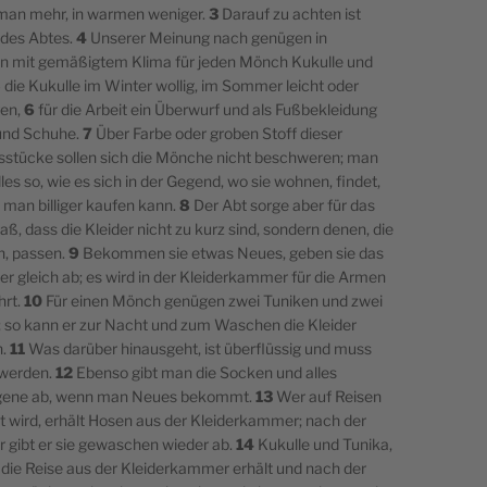
man mehr, in warmen weniger.
3
Darauf zu achten ist
des Abtes.
4
Unserer Meinung nach genügen in
 mit gemäßigtem Klima für jeden Mönch Kukulle und
5
die Kukulle im Winter wollig, im Sommer leicht oder
en,
6
für die Arbeit ein Überwurf und als Fußbekleidung
und Schuhe.
7
Über Farbe oder groben Stoff dieser
sstücke sollen sich die Mönche nicht beschweren; man
es so, wie es sich in der Gegend, wo sie wohnen, findet,
 man billiger kaufen kann.
8
Der Abt sorge aber für das
ß, dass die Kleider nicht zu kurz sind, sondern denen, die
n, passen.
9
Bekommen sie etwas Neues, geben sie das
r gleich ab; es wird in der Kleiderkammer für die Armen
rt.
10
Für einen Mönch genügen zwei Tuniken und zwei
; so kann er zur Nacht und zum Waschen die Kleider
n.
11
Was darüber hinausgeht, ist überflüssig und muss
 werden.
12
Ebenso gibt man die Socken und alles
gene ab, wenn man Neues bekommt.
13
Wer auf Reisen
t wird, erhält Hosen aus der Kleiderkammer; nach der
 gibt er sie gewaschen wieder ab.
14
Kukulle und Tunika,
r die Reise aus der Kleiderkammer erhält und nach der