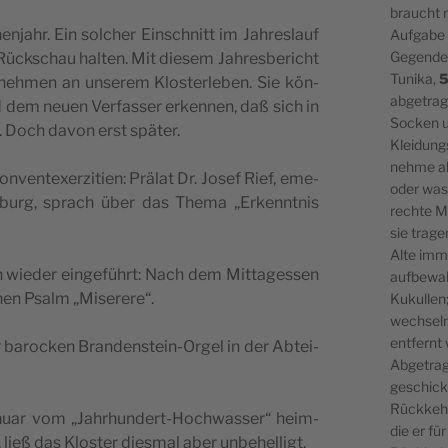
braucht 
­jahr. Ein sol­cher Ein­schnitt im Jah­res­lauf
Aufgabe 
Gegenden
ück­schau hal­ten. Mit die­sem Jah­res­be­richt
Tunika,
neh­men an unse­rem Klos­ter­le­ben. Sie kön­
abgetrag
 dem neu­en Ver­fas­ser erken­nen, daß sich in
Socken 
at. Doch davon erst später.
Kleidung
nehme all
nt­ex­er­zi­ti­en: Prä­lat Dr. Josef Rief, eme­
oder was
gens­burg, sprach über das The­ma „Erkennt­nis
rechte Ma
sie trage
Alte imme
wie­der ein­ge­führt: Nach dem Mit­tag­essen
aufbewah
hen Psalm „Mise­re­re“.
Kukullen
wechsel
entfernt
r baro­cken Bran­den­stein-Orgel in der Abtei­
Abgetra
geschick
Rückkehr
u­ar vom „Jahr­hun­dert-Hoch­was­ser“ heim­
die er fü
 ließ das Klos­ter dies­mal aber unbehelligt.