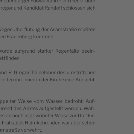
 Rie­den­bur­ger Fuß­wall­fah­rer ein (heu­er über
 Gre­gor und Kan­di­dat Ran­dolf schlos­sen sich
 Wegen Über­flu­tung der Asam­stra­ße muß­ten
 den Frau­en­berg kommen.
 wur­de auf­grund star­ker Regen­fäl­le beein­
tattfinden.
d P. Gre­gor Teil­neh­mer des umstrit­te­nen
hiel­ten mit ihnen in der Kir­che eine Andacht.
dop­pel­ter Wei­se vom Was­ser bedroht: Auf­
h­rend des Amtes auf­ge­stellt wer­den. Wäh­
si­on noch in gewohn­ter Wei­se zur Dorf­kir­
-Früh­stück Heim­keh­ren­den war aber schon
am­stra­ße verwehrt.