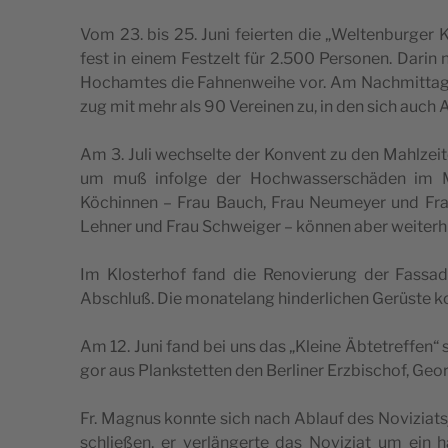
Vom 23. bis 25. Juni fei­er­ten die „Wel­ten­bur­ger 
fest in einem Fest­zelt für 2.500 Per­so­nen. Dar­in
Hoch­am­tes die Fah­nen­wei­he vor. Am Nach­mit­ta
zug mit mehr als 90 Ver­ei­nen zu, in den sich auch
Am 3. Juli wech­sel­te der Kon­vent zu den Mahl­zei­te
um muß infol­ge der Hoch­was­ser­schä­den im Ma
Köchin­nen – Frau Bauch, Frau Neu­mey­er und Fra
Leh­ner und Frau Schwei­ger – kön­nen aber wei­ter­hi
Im Klos­ter­hof fand die Reno­vie­rung der Fas­sa
Abschluß. Die mona­te­lang hin­der­li­chen Gerüs­te 
Am 12. Juni fand bei uns das „Klei­ne Äbte­tref­fen“ 
gor aus Plank­stet­ten den Ber­li­ner Erz­bi­schof, Geor
Fr. Magnus konn­te sich nach Ablauf des Novi­zi­ats­j
schlie­ßen, er ver­län­ger­te das Novi­zi­at um ein 