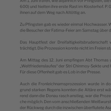
Am 1. Juni tra­fen, wie all­jähr­lich vor Pfings­ten, die
600) und hiel­ten ihre ers­te Rast im Klos­ter­hof. P.
ihnen auf dem Weg nach Alt­öt­tig an.
Zu Pfings­ten gab es wie­der ein­mal Hoch­was­ser.
die Besu­cher der Fati­ma-Fei­er am Sams­tag über
Das Haupt­fest der Drei­fal­tig­keits­bru­der­schaft
träch­tigt. Die Pro­zes­si­on konn­te nicht im Frei­en s
Am Mit­tag des 12. Juni emp­fin­gen Abt Tho­mas un
„Welt­frie­dens­lau­fes“ der Stri Chin­moy-Sek­te und 
Für die­se Offen­heit gab es Lob in der Presse.
Auch die Fron­leich­nams­pro­zes­si­on wur­de in 
grund star­ken Regens konn­ten die Altä­re erst wä
rend dann die Donau rasch anstieg, war die Pro­zes­
che mög­lich. Den vom anschlie­ßen­den Weiß­wurst
der Rück­weg durch die inzwi­schen über­flu­te­te As