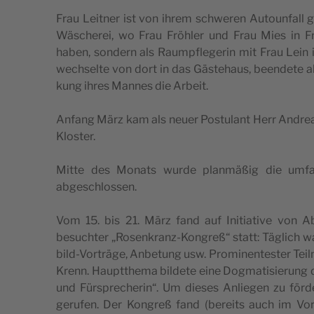
Frau Leit­ner ist von ihrem schwe­ren Auto­un­fall ge
Wäsche­rei, wo Frau Fröh­ler und Frau Mies in Fra
haben, son­dern als Raum­pfle­ge­rin mit Frau Lein 
wech­sel­te von dort in das Gäs­te­haus, been­de­te
kung ihres Man­nes die Arbeit.
Anfang März kam als neu­er Pos­tu­lant Herr Andre­a
Kloster.
Mit­te des Monats wur­de plan­mä­ßig die umfas­
abgeschlossen.
Vom 15. bis 21. März fand auf Initia­ti­ve von Ab
besuch­ter „Rosen­kranz-Kon­greß“ statt: Täg­lich wa
bild-Vor­trä­ge, Anbe­tung usw. Pro­mi­nen­tes­ter Teil
Krenn. Haupt­the­ma bil­de­te eine Dog­ma­ti­sie­rung der
und Für­spre­che­rin“. Um die­ses Anlie­gen zu för
geru­fen. Der Kon­greß fand (bereits auch im Vor­feld