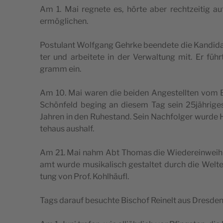
Am 1. Mai reg­ne­te es, hör­te aber recht­zei­tig auf
ermöglichen.
Pos­tu­lant Wolf­gang Gehr­ke been­de­te die Kan­di­da
ter und arbei­te­te in der Ver­wal­tung mit. Er füh
gramm ein.
Am 10. Mai waren die bei­den Ange­stell­ten vom B
Schön­feld beging an die­sem Tag sein 25jähriges 
Jah­ren in den Ruhe­stand. Sein Nach­fol­ger wur­de 
te­haus aushalf.
Am 21. Mai nahm Abt Tho­mas die Wie­der­ein­wei­h
amt wur­de musi­ka­lisch gestal­tet durch die Wel­t
tung von Prof. Kohlhäufl.
Tags dar­auf besuch­te Bischof Rei­nelt aus Dres­den