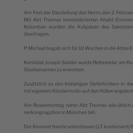
Am Fest der Dar­stel­lung des Herrn, den 2. Febru­ar, 
Mit Abt Tho­mas kon­ze­le­brier­ten Alt­abt Emmer­
Kolum­ban wur­den die Auf­ga­ben des Sakristans
übertragen.
P. Micha­el begab sich für 10 Wochen in die Abtei E
Kan­di­dat Joseph Sieb­ler wur­de Refe­ren­dar am Ru
Staats­examen zu erwerben.
Zusätz­lich zu den bis­he­ri­gen Opfer­lich­tern in d
mit eige­nem Klos­ter­mo­tiv auf den Hül­len angebot
Am Rosen­mon­tag nahm Abt Tho­mas wie üblich am Ä
ner­kon­gre­ga­ti­on in Mün­chen teil.
Der Kon­vent fei­er­te unter­des­sen (z.T. kos­tü­miert)