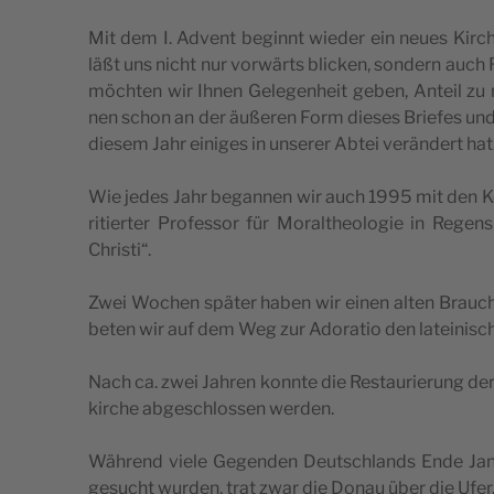
Mit dem I. Advent beginnt wie­der ein neu­es Kir­chen
läßt uns nicht nur vor­wärts bli­cken, son­dern auch R
möch­ten wir Ihnen Gele­gen­heit geben, Anteil zu 
nen schon an der äuße­ren Form die­ses Brie­fes und
die­sem Jahr eini­ges in unse­rer Abtei ver­än­dert h
Wie jedes Jahr began­nen wir auch 1995 mit den Kon­ve
ri­tier­ter Pro­fes­sor für Moral­theo­lo­gie in Re
Christi“.
Zwei Wochen spä­ter haben wir einen alten Brauch 
beten wir auf dem Weg zur Ado­ra­tio den latei­ni­sc
Nach ca. zwei Jah­ren konn­te die Restau­rie­rung de
kir­che abge­schlos­sen werden.
Wäh­rend vie­le Gegen­den Deutsch­lands Ende Jan
ge­sucht wur­den, trat zwar die Donau über die Ufer,