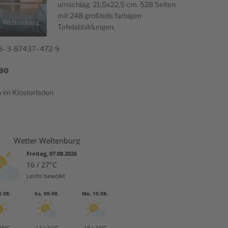
um­schlag. 21,5x22,5 cm. 528 Seiten
mit 248 groß­teils far­bi­gen
Tafelabbildungen.
8–3‑87437–472‑9
90
ch im Klosterladen
Wetter Weltenburg
Freitag, 07.08.2026
16 / 27°C
Leicht bewölkt
8.08.
So, 09.08.
Mo, 10.08.
28°C
14 / 32°C
19 / 34°C