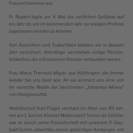
Frau­en­chiem­see aus.
Fr. Rupert leg­te am 4. Mai die zeit­li­chen Gelüb­de auf
ein Jahr ab, um im kom­men­den Jahr zur ewi­gen Pro­fess
zuge­las­sen wer­den zu können.
Von Aus­trit­ten und Todes­fäl­len blie­ben wir in die­sem
Jahr ver­schont. Aller­dings ver­star­ben eini­ge Per­sön­
lich­kei­ten, die mit unse­rem Klos­ter ver­bun­den waren.
Frau Maria The­re­sia May­er aus Hütt­lin­gen, die immer
wie­der bei uns Gast war. An sie erin­nert uns eine von
ihr ver­erb­te Replik der berühm­ten „Johan­nes-Min­ne“
von Heiligkreuztal.
Weih­bi­schof Karl Flü­gel ver­starb im Alter von 89 Jah­
ren am 1. Juni im Klos­ter Mal­lers­dorf. Schon als Schü­ler
war er durch sei­ne Freund­schaft mit unse­rem P. Gau­
bald Schön, eben­falls einem gebür­ti­ger Amber­ger, mit