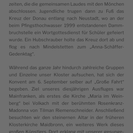
zei­ten, die die gemein­sa­men Lau­des mit den Mön­chen
abschlos­sen. Jugend­li­che tru­gen dann zu Fuß das
Kreuz der Donau ent­lang nach Neu­stadt, wo an der
beim Pfingst­hoch­was­ser 1999 ent­stan­de­nen Damm­
bruch­stel­le ein Wort­got­tes­dienst für Schü­ler gefei­ert
wur­de. Ein Hub­schrau­ber hol­te das Kreuz dort ab und
flog es nach Min­del­stet­ten zum „Anna-Schäf­fer-
Gedenk­tag“.
Wäh­rend das gan­ze Jahr hin­durch zahl­rei­che Grup­pen
und Ein­zel­ne unser Klos­ter auf­su­chen, hat sich der
Kon­vent am 6. Sep­tem­ber sel­ber auf „Gro­ße Fahrt“
bege­ben. Ziel unse­res dies­jäh­ri­gen Aus­flu­ges war
Main­fran­ken, als ers­tes die Kir­che „Maria im Wein­
berg“ bei Vol­kach mit der berühm­ten Rosen­kranz-
Madon­na von Til­man Rie­men­schnei­der. Anschlie­ßend
besuch­ten wir den stei­ner­nen Altar in der frü­he­ren
Klos­ter­kir­che Maid­bronn, ein wei­te­res Werk die­ses
gro­ßen Künst­lers. Dort erklang mit unse­rer gesun­ge­