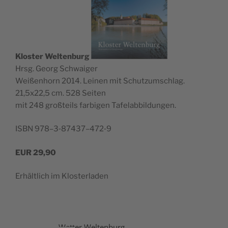
Klos­ter Wel­ten­burg
Hrsg. Georg Schwaiger
Wei­ßen­horn 2014. Lei­nen mit Schutz­um­schlag.
21,5x22,5 cm. 528 Seiten
mit 248 groß­teils far­bi­gen Tafelabbildungen.
ISBN 978–3‑87437–472‑9
EUR
29,90
Erhält­lich im Klosterladen
Wetter Weltenburg