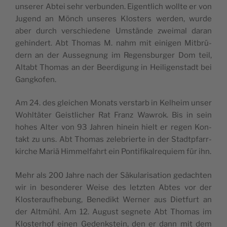
unse­rer Abtei sehr ver­bun­den. Eigent­lich woll­te er von
Jugend an Mönch unse­res Klos­ters wer­den, wur­de
aber durch ver­schie­de­ne Umstän­de zwei­mal dar­an
gehin­dert. Abt Tho­mas M. nahm mit eini­gen Mit­brü­
dern an der Aus­seg­nung im Regens­bur­ger Dom teil,
Alt­abt Tho­mas an der Beer­di­gung in Hei­li­gen­stadt bei
Gangkofen.
Am 24. des glei­chen Monats ver­starb in Kel­heim unser
Wohl­tä­ter Geist­li­cher Rat Franz Waw­rok. Bis in sein
hohes Alter von 93 Jah­ren hin­ein hielt er regen Kon­
takt zu uns. Abt Tho­mas zele­brier­te in der Stadt­pfarr­
kir­che Mariä Him­mel­fahrt ein Pon­ti­fi­kal­re­qui­em für ihn.
Mehr als 200 Jah­re nach der Säku­la­ri­sa­ti­on gedach­ten
wir in beson­de­rer Wei­se des letz­ten Abtes vor der
Klos­ter­auf­he­bung, Bene­dikt Wer­ner aus Diet­furt an
der Alt­mühl. Am 12. August seg­ne­te Abt Tho­mas im
Klos­ter­hof einen Gedenk­stein, den er dann mit dem