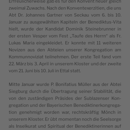
Erfreu­li­cher­wei­se gab es für den Kon­vent heu­er gleich
zwei­mal Zuwachs. Nach den Kon­vent­ex­er­zi­ti­en, die uns
Abt Dr. Johan­nes Gart­ner von Seckau vom 6. bis 10.
Janu­ar zu aus­ge­wähl­ten Kapi­teln der Bene­dik­tus-Vita
hielt, wur­de der Kan­di­dat Domi­nik Stein­ebrun­ner in
der ers­ten Ves­per vom Fest „Tau­fe des Herrn“ als Fr.
Lukas Maria ein­ge­klei­det. Er konn­te mit 11 wei­te­ren
Novi­zen aus den Abtei­en unse­rer Kon­gre­ga­ti­on am
Kom­mun­no­vi­zi­at teil­neh­men. Der ers­te Teil fand vom
22. März bis 3. April in unse­rem Klos­ter und der zwei­te
vom 21. Juni bis 10. Juli in Ettal statt.
Mit­te Janu­ar wur­de P. Boni­fa­ti­us Mül­ler aus der Abtei
Sieg­burg durch die Über­tra­gung sei­ner Sta­bi­li­tät, die
von den zustän­di­gen Prä­si­des der Sub­la­zenser Kon­
gre­ga­ti­on und der Baye­ri­schen Bene­dik­ti­ner­kon­gre­ga­
ti­on geneh­migt wor­den war, rechts­kräf­tig Mönch in
unse­rem Klos­ter. Er übt momen­tan noch die Seel­sor­ge
als Insel­ku­rat und Spi­ri­tu­al der Bene­dik­ti­ne­rin­nen auf