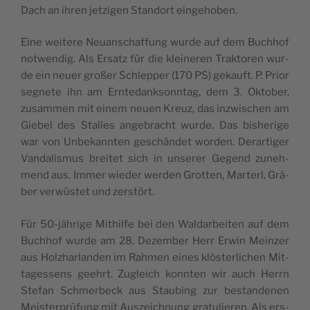
Dach an ihren jet­zi­gen Stand­ort eingehoben.
Eine wei­te­re Neu­an­schaf­fung wur­de auf dem Buch­hof
not­wen­dig. Als Ersatz für die klei­ne­ren Trak­to­ren wur­
de ein neu­er gro­ßer Schlep­per (170 PS) gekauft. P. Pri­or
seg­ne­te ihn am Ern­te­dank­sonn­tag, dem 3. Okto­ber,
zusam­men mit einem neu­en Kreuz, das inzwi­schen am
Gie­bel des Stal­les ange­bracht wur­de. Das bis­he­ri­ge
war von Unbe­kann­ten geschän­det wor­den. Der­ar­ti­ger
Van­da­lis­mus brei­tet sich in unse­rer Gegend zuneh­
mend aus. Immer wie­der wer­den Grot­ten, Mar­terl, Grä­
ber ver­wüs­tet und zerstört.
Für 50-jäh­ri­ge Mit­hil­fe bei den Wald­ar­bei­ten auf dem
Buch­hof wur­de am 28. Dezem­ber Herr Erwin Mein­zer
aus Holz­har­lan­den im Rah­men eines klös­ter­li­chen Mit­
tag­essens geehrt. Zugleich konn­ten wir auch Herrn
Ste­fan Schmer­beck aus Stau­bing zur bestan­de­nen
Meis­ter­prü­fung mit Aus­zeich­nung gra­tu­lie­ren. Als ers­