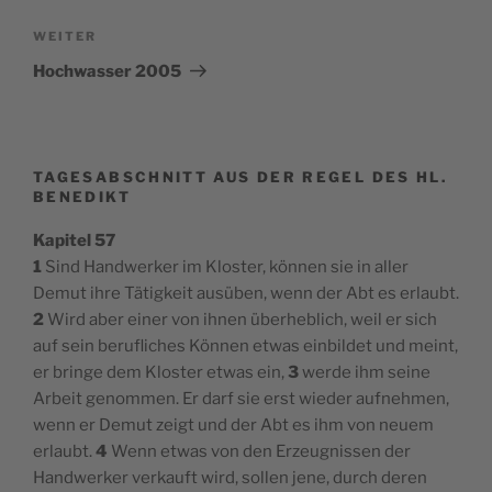
Nächster
WEITER
Beitrag
Hochwasser 2005
TAGESABSCHNITT AUS DER REGEL DES HL.
BENEDIKT
Kapitel 57
1
Sind Handwerker im Kloster, können sie in aller
Demut ihre Tätigkeit ausüben, wenn der Abt es erlaubt.
2
Wird aber einer von ihnen überheblich, weil er sich
auf sein berufliches Können etwas einbildet und meint,
er bringe dem Kloster etwas ein,
3
werde ihm seine
Arbeit genommen. Er darf sie erst wieder aufnehmen,
wenn er Demut zeigt und der Abt es ihm von neuem
erlaubt.
4
Wenn etwas von den Erzeugnissen der
Handwerker verkauft wird, sollen jene, durch deren