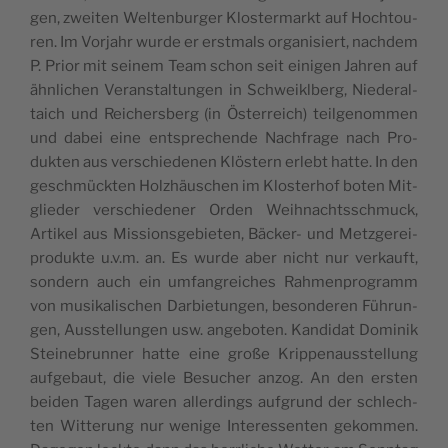
gen, zwei­ten Wel­ten­bur­ger Klos­ter­markt auf Hoch­tou­
ren. Im Vor­jahr wur­de er erst­mals orga­ni­siert, nach­dem
P. Pri­or mit sei­nem Team schon seit eini­gen Jah­ren auf
ähn­li­chen Ver­an­stal­tun­gen in Schwei­klberg, Nie­der­al­
taich und Rei­chers­berg (in Öster­reich) teil­ge­nom­men
und dabei eine ent­spre­chen­de Nach­fra­ge nach Pro­
duk­ten aus ver­schie­de­nen Klös­tern erlebt hat­te. In den
geschmück­ten Holz­häus­chen im Klos­ter­hof boten Mit­
glie­der ver­schie­de­ner Orden Weih­nachts­schmuck,
Arti­kel aus Mis­si­ons­ge­bie­ten, Bäcker- und Metz­ge­rei­
pro­duk­te u.v.m. an. Es wur­de aber nicht nur ver­kauft,
son­dern auch ein umfang­rei­ches Rah­men­pro­gramm
von musi­ka­li­schen Dar­bie­tun­gen, beson­de­ren Füh­run­
gen, Aus­stel­lun­gen usw. ange­bo­ten. Kan­di­dat Domi­nik
Stein­ebrun­ner hat­te eine gro­ße Krip­pen­aus­stel­lung
auf­ge­baut, die vie­le Besu­cher anzog. An den ers­ten
bei­den Tagen waren aller­dings auf­grund der schlech­
ten Wit­te­rung nur weni­ge Inter­es­sen­ten gekom­men.