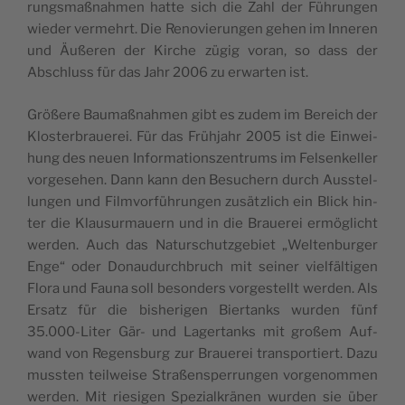
rungs­maß­nah­men hat­te sich die Zahl der Füh­run­gen
wie­der ver­mehrt. Die Reno­vie­run­gen gehen im Inne­ren
und Äuße­ren der Kir­che zügig vor­an, so dass der
Abschluss für das Jahr 2006 zu erwar­ten ist.
Grö­ße­re Bau­maß­nah­men gibt es zudem im Bereich der
Klos­ter­braue­rei. Für das Früh­jahr 2005 ist die Ein­wei­
hung des neu­en Infor­ma­ti­ons­zen­trums im Fel­sen­kel­ler
vor­ge­se­hen. Dann kann den Besu­chern durch Aus­stel­
lun­gen und Film­vor­füh­run­gen zusätz­lich ein Blick hin­
ter die Klau­sur­mau­ern und in die Braue­rei ermög­licht
wer­den. Auch das Natur­schutz­ge­biet „Wel­ten­bur­ger
Enge“ oder Donau­durch­bruch mit sei­ner viel­fäl­ti­gen
Flo­ra und Fau­na soll beson­ders vor­ge­stellt wer­den. Als
Ersatz für die bis­he­ri­gen Bier­tanks wur­den fünf
35.000-Liter Gär- und Lager­tanks mit gro­ßem Auf­
wand von Regens­burg zur Braue­rei trans­por­tiert. Dazu
muss­ten teil­wei­se Stra­ßen­sper­run­gen vor­ge­nom­men
wer­den. Mit rie­si­gen Spe­zi­al­krä­nen wur­den sie über