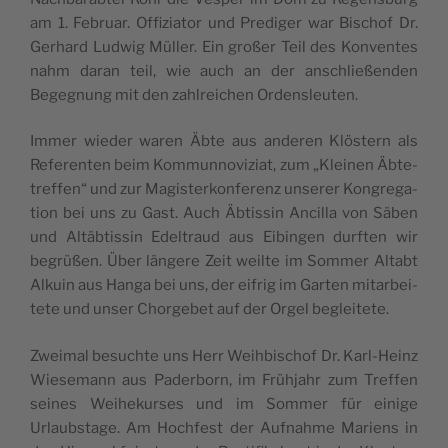
am 1. Febru­ar. Offi­zia­tor und Pre­di­ger war Bischof Dr.
Ger­hard Lud­wig Mül­ler. Ein gro­ßer Teil des Kon­ven­tes
nahm dar­an teil, wie auch an der anschlie­ßen­den
Begeg­nung mit den zahl­rei­chen Ordensleuten.
Immer wie­der waren Äbte aus ande­ren Klös­tern als
Refe­ren­ten beim Kom­mun­no­vi­zi­at, zum „Klei­nen Äbte­
tref­fen“ und zur Magis­ter­kon­fe­renz unse­rer Kon­gre­ga­
ti­on bei uns zu Gast. Auch Äbtis­sin Ancil­la von Säben
und Alt­äb­tis­sin Edel­traud aus Eib­in­gen durf­ten wir
begrü­ßen. Über län­ge­re Zeit weil­te im Som­mer Alt­abt
Alku­in aus Han­ga bei uns, der eif­rig im Gar­ten mit­ar­bei­
te­te und unser Chor­ge­bet auf der Orgel begleitete.
Zwei­mal besuch­te uns Herr Weih­bi­schof Dr. Karl-Heinz
Wie­se­mann aus Pader­born, im Früh­jahr zum Tref­fen
sei­nes Wei­he­kur­ses und im Som­mer für eini­ge
Urlaubs­ta­ge. Am Hoch­fest der Auf­nah­me Mari­ens in