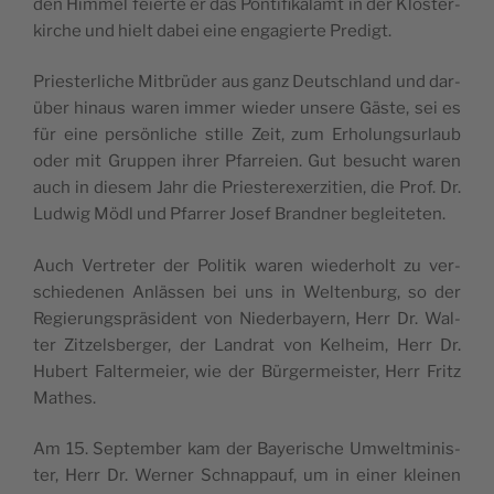
den Him­mel fei­er­te er das Pon­ti­fi­kal­amt in der Klos­ter­
kir­che und hielt dabei eine enga­gier­te Predigt.
Pries­ter­li­che Mit­brü­der aus ganz Deutsch­land und dar­
über hin­aus waren immer wie­der unse­re Gäs­te, sei es
für eine per­sön­li­che stil­le Zeit, zum Erho­lungs­ur­laub
oder mit Grup­pen ihrer Pfar­rei­en. Gut besucht waren
auch in die­sem Jahr die Pries­ter­ex­er­zi­ti­en, die Prof. Dr.
Lud­wig Mödl und Pfar­rer Josef Brand­ner begleiteten.
Auch Ver­tre­ter der Poli­tik waren wie­der­holt zu ver­
schie­de­nen Anläs­sen bei uns in Wel­ten­burg, so der
Regie­rungs­prä­si­dent von Nie­der­bay­ern, Herr Dr. Wal­
ter Zit­zels­ber­ger, der Land­rat von Kel­heim, Herr Dr.
Hubert Fal­ter­mei­er, wie der Bür­ger­meis­ter, Herr Fritz
Mathes.
Am 15. Sep­tem­ber kam der Baye­ri­sche Umwelt­mi­nis­
ter, Herr Dr. Wer­ner Schnapp­auf, um in einer klei­nen