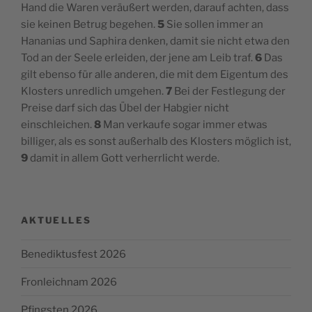
Hand die Waren veräußert werden, darauf achten, dass
sie keinen Betrug begehen.
5
Sie sollen immer an
Hananias und Saphira denken, damit sie nicht etwa den
Tod an der Seele erleiden, der jene am Leib traf.
6
Das
gilt ebenso für alle anderen, die mit dem Eigentum des
Klosters unredlich umgehen.
7
Bei der Festlegung der
Preise darf sich das Übel der Habgier nicht
einschleichen.
8
Man verkaufe sogar immer etwas
billiger, als es sonst außerhalb des Klosters möglich ist,
9
damit in allem Gott verherrlicht werde.
AKTUELLES
Benediktusfest 2026
Fronleichnam 2026
Pfingsten 2026