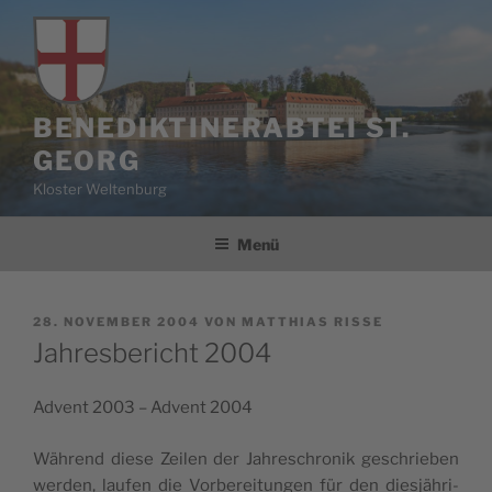
Zum
Inhalt
springen
BENEDIKTINERABTEI ST.
GEORG
Kloster Weltenburg
Menü
VERÖFFENTLICHT
28. NOVEMBER 2004
VON
MATTHIAS RISSE
AM
Jahresbericht 2004
Advent 2003 – Advent 2004
Wäh­rend die­se Zei­len der Jah­res­chro­nik geschrie­ben
wer­den, lau­fen die Vor­be­rei­tun­gen für den dies­jäh­ri­