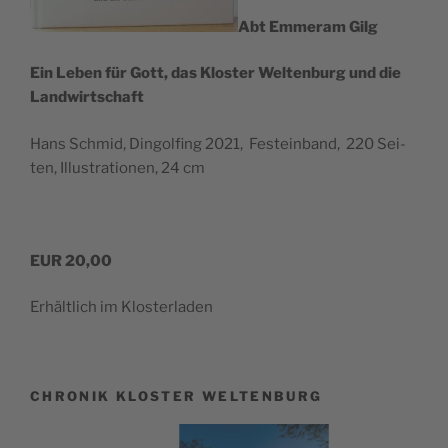
Abt Emmer­am Gilg
Ein Leben für Gott, das Klos­ter Wel­ten­burg und die
Landwirtschaft
Hans Schmid, Din­gol­fing 2021, Fest­ein­band, 220 Sei­
ten, Illus­tra­tio­nen, 24 cm
EUR 20,00
Erhält­lich im Klosterladen
CHRONIK KLOSTER WELTENBURG