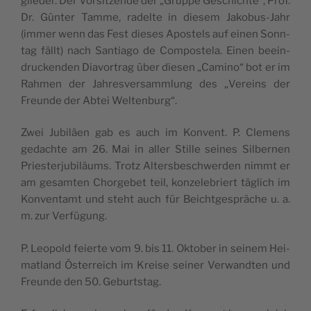
glie­der. Der Vor­sit­zen­de der „Grup­pe Geschich­te“, Prof.
Dr. Gün­ter Tam­me, radel­te in die­sem Jako­bus-Jahr
(immer wenn das Fest die­ses Apos­tels auf einen Sonn­
tag fällt) nach Sant­ia­go de Com­pos­te­la. Einen beein­
dru­cken­den Dia­vor­trag über die­sen „Cami­no“ bot er im
Rah­men der Jah­res­ver­samm­lung des „Ver­eins der
Freun­de der Abtei Weltenburg“.
Zwei Jubi­lä­en gab es auch im Kon­vent. P. Cle­mens
gedach­te am 26. Mai in aller Stil­le sei­nes Sil­ber­nen
Pries­ter­ju­bi­lä­ums. Trotz Alters­be­schwer­den nimmt er
am gesam­ten Chor­ge­bet teil, kon­ze­le­briert täg­lich im
Kon­vent­amt und steht auch für Beicht­ge­sprä­che u. a.
m. zur Verfügung.
P. Leo­pold fei­er­te vom 9. bis 11. Okto­ber in sei­nem Hei­
mat­land Öster­reich im Krei­se sei­ner Ver­wand­ten und
Freun­de den 50. Geburtstag.