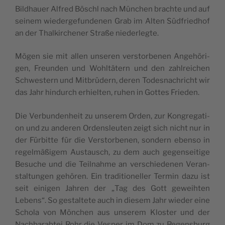
Bild­hau­er Alfred Böschl nach Mün­chen brach­te und auf
sei­nem wie­der­ge­fun­de­nen Grab im Alten Süd­fried­hof
an der Thal­kir­che­ner Stra­ße niederlegte.
Mögen sie mit allen unse­ren ver­stor­be­nen Ange­hö­ri­
gen, Freun­den und Wohl­tä­tern und den zahl­rei­chen
Schwes­tern und Mit­brü­dern, deren Todes­nach­richt wir
das Jahr hin­durch erhiel­ten, ruhen in Got­tes Frieden.
Die Ver­bun­den­heit zu unse­rem Orden, zur Kon­gre­ga­ti­
on und zu ande­ren Ordens­leu­ten zeigt sich nicht nur in
der Für­bit­te für die Ver­stor­be­nen, son­dern eben­so in
regel­mä­ßi­gem Aus­tausch, zu dem auch gegen­sei­ti­ge
Besu­che und die Teil­nah­me an ver­schie­de­nen Ver­an­
stal­tun­gen gehö­ren. Ein tra­di­tio­nel­ler Ter­min dazu ist
seit eini­gen Jah­ren der „Tag des Gott geweih­ten
Lebens“. So gestal­te­te auch in die­sem Jahr wie­der eine
Scho­la von Mön­chen aus unse­rem Klos­ter und der
Nach­bar­ab­tei Rohr die Ves­per im Dom zu Regens­burg