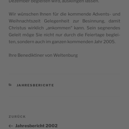
Dezem­ber beglei­ten wird, aus­klin­gen lassen.
Wir wün­schen Ihnen für die kom­men­de Advents- und
Weih­nachts­zeit Gele­gen­heit zur Besin­nung, damit
Chris­tus wirk­lich „ankom­men“ kann. Sein seg­nen­des
Geleit möge Sie nicht nur durch die Fei­er­ta­ge beglei­
ten, son­dern auch im gan­zen kom­men­den Jahr 2005.
Ihre Bene­dik­ti­ner von Weltenburg
KATEGORIEN
JAHRESBERICHTE
Beitragsnavigation
Vorheriger
ZURÜCK
Beitrag
Jahresbericht 2002