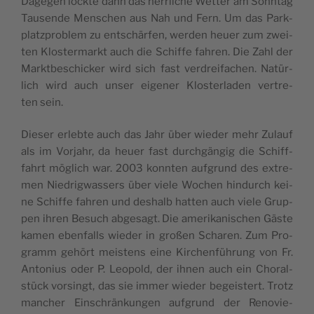
Dage­gen lock­te dann das herr­li­che Wet­ter am Sonn­tag
Tau­sen­de Men­schen aus Nah und Fern. Um das Park­
platz­pro­blem zu ent­schär­fen, wer­den heu­er zum zwei­
ten Klos­ter­markt auch die Schif­fe fah­ren. Die Zahl der
Markt­be­schi­cker wird sich fast ver­drei­fa­chen. Natür­
lich wird auch unser eige­ner Klos­ter­la­den ver­tre­
ten sein.
Die­ser erleb­te auch das Jahr über wie­der mehr Zulauf
als im Vor­jahr, da heu­er fast durch­gän­gig die Schiff­
fahrt mög­lich war. 2003 konn­ten auf­grund des extre­
men Nied­rig­was­sers über vie­le Wochen hin­durch kei­
ne Schif­fe fah­ren und des­halb hat­ten auch vie­le Grup­
pen ihren Besuch abge­sagt. Die ame­ri­ka­ni­schen Gäs­te
kamen eben­falls wie­der in gro­ßen Scha­ren. Zum Pro­
gramm gehört meis­tens eine Kir­chen­füh­rung von Fr.
Anto­ni­us oder P. Leo­pold, der ihnen auch ein Cho­ral­
stück vor­singt, das sie immer wie­der begeis­tert. Trotz
man­cher Ein­schrän­kun­gen auf­grund der Reno­vie­