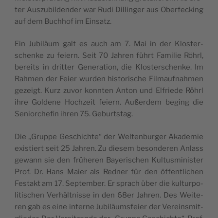
ter Aus­zu­bil­den­der war Rudi Dil­lin­ger aus Ober­fecking
auf dem Buch­hof im Einsatz.
Ein Jubi­lä­um galt es auch am 7. Mai in der Klos­ter­
schen­ke zu fei­ern. Seit 70 Jah­ren führt Fami­lie Röhrl,
bereits in drit­ter Gene­ra­ti­on, die Klos­ter­schen­ke. Im
Rah­men der Fei­er wur­den his­to­ri­sche Film­auf­nah­men
gezeigt. Kurz zuvor konn­ten Anton und Elfrie­de Röhrl
ihre Gol­de­ne Hoch­zeit fei­ern. Außer­dem beging die
Seni­or­che­fin ihren 75. Geburtstag.
Die „Grup­pe Geschich­te“ der Wel­ten­bur­ger Aka­de­mie
exis­tiert seit 25 Jah­ren. Zu die­sem beson­de­ren Anlass
gewann sie den frü­he­ren Baye­ri­schen Kul­tus­mi­nis­ter
Prof. Dr. Hans Mai­er als Red­ner für den öffent­li­chen
Fest­akt am 17. Sep­tem­ber. Er sprach über die kul­tur­po­
li­ti­schen Ver­hält­nis­se in den 68er Jah­ren. Des Wei­te­
ren gab es eine inter­ne Jubi­lä­ums­fei­er der Ver­eins­mit­