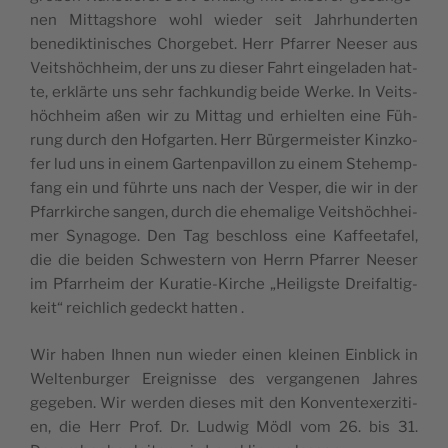
nen Mit­tagshore wohl wie­der seit Jahr­hun­der­ten
bene­dik­t­i­ni­sches Chor­ge­bet. Herr Pfar­rer Nee­ser aus
Veits­höch­heim, der uns zu die­ser Fahrt ein­ge­la­den hat­
te, erklär­te uns sehr fach­kun­dig bei­de Wer­ke. In Veits­
höch­heim aßen wir zu Mit­tag und erhiel­ten eine Füh­
rung durch den Hof­gar­ten. Herr Bür­ger­meis­ter Kinz­ko­
fer lud uns in einem Gar­ten­pa­vil­lon zu einem Steh­emp­
fang ein und führ­te uns nach der Ves­per, die wir in der
Pfarr­kir­che san­gen, durch die ehe­ma­li­ge Veits­höch­hei­
mer Syn­ago­ge. Den Tag beschloss eine Kaf­fee­ta­fel,
die die bei­den Schwes­tern von Herrn Pfar­rer Nee­ser
im Pfarr­heim der Kura­tie-Kir­che „Hei­ligs­te Drei­fal­tig­
keit“ reich­lich gedeckt hatten .
Wir haben Ihnen nun wie­der einen klei­nen Ein­blick in
Wel­ten­bur­ger Ereig­nis­se des ver­gan­ge­nen Jah­res
gege­ben. Wir wer­den die­ses mit den Kon­vent­ex­er­zi­ti­
en, die Herr Prof. Dr. Lud­wig Mödl vom 26. bis 31.