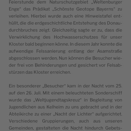
Fei­er­stun­de dem Natur­schutz­ge­biet „Wel­ten­bur­ger
Enge“ das Prä­di­kat „Schöns­te Geo­to­pe Bay­erns“ zu
ver­lei­hen. Hier­bei wur­de auch eine Hin­weis­ta­fel ent­
hüllt, die die erd­ge­schicht­li­che Ent­ste­hung des Donau­
durch­bru­ches zeigt. Gleich­zei­tig sag­te er zu, dass die
Ver­wirk­li­chung des Hoch­was­ser­schut­zes für unser
Klos­ter bald begin­nen kön­ne. In die­sem Jahr konn­te die
auf­wen­di­ge Fels­sa­nie­rung ent­lang der Asam­stra­ße
abge­schlos­sen wer­den. Nun kön­nen die Besu­cher wie­
der frei von Behin­de­run­gen und gesi­chert vor Fels­ab­
stür­zen das Klos­ter erreichen.
Ein beson­de­rer „Besu­cher“ kam in der Nacht vom 25.
auf den 26. Juli. Mit einem beleuch­te­ten Son­der­schiff
wur­de das „Welt­ju­gend­tags­kreuz“ in Beglei­tung von
Jugend­li­chen aus Kel­heim zu uns gebracht und in der
Abtei­kir­che zu einer „Nacht der Lich­ter“ auf­ge­rich­tet.
Ver­schie­de­ne Grup­pie­run­gen, auch aus unse­ren
Gemein­den, gestal­te­ten die Nacht hin­durch Gebets­