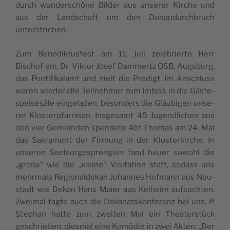
durch wun­der­schö­ne Bil­der aus unse­rer Kir­che und
aus der Land­schaft um den Donau­durch­bruch
unterstrichen.
Zum Bene­dik­tus­fest am 11. Juli zele­brier­te Herr
Bischof em. Dr. Vik­tor Josef Dam­mertz OSB, Augs­burg,
das Pon­ti­fi­kal­amt und hielt die Pre­digt. Im Anschluss
waren wie­der alle Teil­neh­mer zum Imbiss in die Gäs­te­
spei­se­sä­le ein­ge­la­den, beson­ders die Gläu­bi­gen unse­
rer Klos­ter­pfar­rei­en. Ins­ge­samt 45 Jugend­li­chen aus
den vier Gemein­den spen­de­te Abt Tho­mas am 24. Mai
das Sakra­ment der Fir­mung in der Klos­ter­kir­che. In
unse­ren Seel­sor­ge­spren­geln fand heu­er sowohl die
„gro­ße“ wie die „klei­ne“ Visi­ta­ti­on statt, sodass uns
mehr­mals Regio­nal­de­kan Johan­nes Hof­mann aus Neu­
stadt wie Dekan Hans Mai­er aus Kel­heim auf­such­ten.
Zwei­mal tag­te auch die Deka­nats­kon­fe­renz bei uns. P.
Ste­phan hat­te zum zwei­ten Mal ein Thea­ter­stück
geschrie­ben, dies­mal eine Komö­die in zwei Akten: „Der