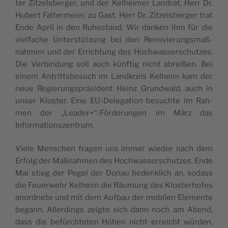
ter Zit­zels­ber­ger, und der Kel­hei­mer Land­rat, Herr Dr.
Hubert Fal­ter­mei­er, zu Gast. Herr Dr. Zit­zels­ber­ger trat
Ende April in den Ruhe­stand. Wir dan­ken ihm für die
viel­fa­che Unter­stüt­zung bei den Reno­vie­rungs­maß­
nah­men und der Errich­tung des Hoch­was­ser­schut­zes.
Die Ver­bin­dung soll auch künf­tig nicht abrei­ßen. Bei
einem Antritts­be­such im Land­kreis Kel­heim kam der
neue Regie­rungs­prä­si­dent Heinz Grund­wald, auch in
unser Klos­ter. Eine EU-Dele­ga­ti­on besuch­te im Rah­
men der „Leader+“-Förderungen im März das
Informationszentrum.
Vie­le Men­schen fra­gen uns immer wie­der nach dem
Erfolg der Maß­nah­men des Hoch­was­ser­schut­zes. Ende
Mai stieg der Pegel der Donau bedenk­lich an, sodass
die Feu­er­wehr Kel­heim die Räu­mung des Klos­ter­ho­fes
anord­ne­te und mit dem Auf­bau der mobi­len Ele­men­te
begann. Aller­dings zeig­te sich dann noch am Abend,
dass die befürch­te­ten Höhen nicht erreicht wür­den,