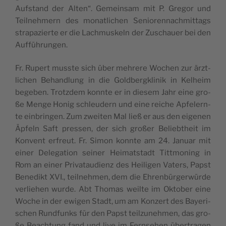
Auf­stand der Alten“. Gemein­sam mit P. Gre­gor und
Teil­neh­mern des monat­li­chen Senio­ren­nach­mit­tags
stra­pa­zier­te er die Lach­mus­keln der Zuschau­er bei den
Aufführungen.
Fr. Rupert muss­te sich über meh­re­re Wochen zur ärzt­
li­chen Behand­lung in die Gold­berg­kli­nik in Kel­heim
bege­ben. Trotz­dem konn­te er in die­sem Jahr eine gro­
ße Men­ge Honig schleu­dern und eine rei­che Apfel­ern­
te ein­brin­gen. Zum zwei­ten Mal ließ er aus den eige­nen
Äpfeln Saft pres­sen, der sich gro­ßer Beliebt­heit im
Kon­vent erfreut. Fr. Simon konn­te am 24. Janu­ar mit
einer Dele­ga­ti­on sei­ner Hei­mat­stadt Titt­mo­ning in
Rom an einer Pri­vat­au­di­enz des Hei­li­gen Vaters, Papst
Bene­dikt XVI., teil­neh­men, dem die Ehren­bür­ger­wür­de
ver­lie­hen wur­de. Abt Tho­mas weil­te im Okto­ber eine
Woche in der ewi­gen Stadt, um am Kon­zert des Baye­ri­
schen Rund­funks für den Papst teil­zu­neh­men, das gro­
ße Beach­tung fand und live im Fern­se­hen über­tra­gen