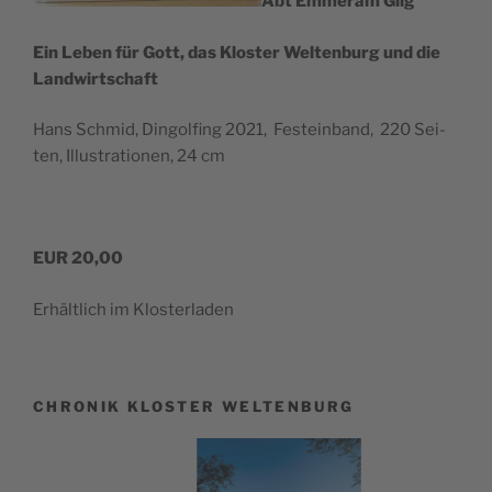
Abt Emmer­am Gilg
Ein Leben für Gott, das Klos­ter Wel­ten­burg und die
Landwirtschaft
Hans Schmid, Din­gol­fing 2021, Fest­ein­band, 220 Sei­
ten, Illus­tra­tio­nen, 24 cm
EUR 20,00
Erhält­lich im Klosterladen
CHRONIK KLOSTER WELTENBURG