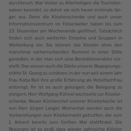
durch­bruch. War bis­her zu Aller­hei­li­gen die Tou­ris­ten­
sai­son been­det, so dehnt sie sich heu­er erst­mals län­
ger aus. Denn die Klos­ter­schen­ke und auch unser
Infor­ma­ti­ons­zen­trum im Fel­sen­kel­ler haben bis zum
23. Dezem­ber am Wochen­en­de geöff­net. Tat­säch­lich
fin­den sich auch wei­ter­hin Ein­zel­ne und Grup­pen in
Wel­ten­burg ein. Sie kön­nen das Klos­ter ohne den
manch­mal vor­herr­schen­den Rum­mel in einer Stil­le
genie­ßen, in der man sich eine Bene­dik­ti­ner­ab­tei vor­
stellt. Das wis­sen auch die Gäs­te unse­rer Begeg­nungs­
stät­te St. Georg zu schät­zen, in der nun seit einem Jahr
Frau Kat­ja Beil ihre gro­ße Erfah­rung als Hotel­fach­frau
ein­bringt. Ihr ist es auch gelun­gen, die Bele­gung zu
stei­gern. Herr Wolf­gang Küh­nel wech­sel­te zur Klos­ter­
schen­ke. Neu­er Küchen­chef unse­rer Klos­ter­kü­che ist
nun Herr Jür­gen Lan­ger. Momen­tan wer­den auch die
Vor­be­rei­tun­gen zum Klos­ter­markt getrof­fen, der zum
1. Advent bereits zum fünf­ten Mal statt­fin­det. Die
Reso­nanz ist so groß, dass wie­der zahl­rei­che Klös­ter