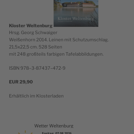
Klos­ter Wel­ten­burg
Hrsg. Georg Schwaiger
Wei­ßen­horn 2014. Lei­nen mit Schutz­um­schlag.
21,5x22,5 cm. 528 Seiten
mit 248 groß­teils far­bi­gen Tafelabbildungen.
ISBN 978–3‑87437–472‑9
EUR
29,90
Erhält­lich im Klosterladen
Wetter Weltenburg
Freitag, 07.08.2026