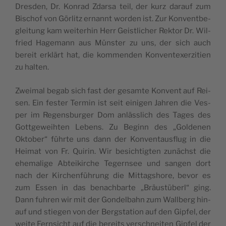
Dres­den, Dr. Kon­rad Zdar­sa teil, der kurz dar­auf zum
Bischof von Gör­litz ernannt wor­den ist. Zur Kon­vent­be­
glei­tung kam wei­ter­hin Herr Geist­li­cher Rek­tor Dr. Wil­
fried Hage­mann aus Müns­ter zu uns, der sich auch
bereit erklärt hat, die kom­men­den Kon­vent­ex­er­zi­ti­en
zu halten.
Zwei­mal begab sich fast der gesam­te Kon­vent auf Rei­
sen. Ein fes­ter Ter­min ist seit eini­gen Jah­ren die Ves­
per im Regens­bur­ger Dom anläss­lich des Tages des
Gott­ge­weih­ten Lebens. Zu Beginn des „Gol­de­nen
Okto­ber“ führ­te uns dann der Kon­vent­aus­flug in die
Hei­mat von Fr. Qui­rin. Wir besich­tig­ten zunächst die
ehe­ma­li­ge Abtei­kir­che Tegern­see und san­gen dort
nach der Kir­chen­füh­rung die Mit­tagshore, bevor es
zum Essen in das benach­bar­te „Bräu­st­überl“ ging.
Dann fuh­ren wir mit der Gon­del­bahn zum Wall­berg hin­
auf und stie­gen von der Berg­sta­ti­on auf den Gip­fel, der
wei­te Fern­sicht auf die bereits ver­schnei­ten Gip­fel der