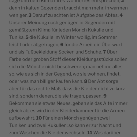
Lage und dem Klima ihres Wohnortes entsprechen;
2
denn in kalten Gegenden braucht man mehr, in warmen
weniger.
3
Darauf zu achten ist Aufgabe des Abtes.
4
Unserer Meinung nach genügen in Gegenden mit
gemäßigtem Klima für jeden Mönch Kukulle und
Tunika,
5
die Kukulle im Winter wollig, im Sommer
leicht oder abgetragen,
6
für die Arbeit ein Überwurf
und als Fußbekleidung Socken und Schuhe.
7
Über
Farbe oder groben Stoff dieser Kleidungsstücke sollen
sich die Mönche nicht beschweren; man nehme alles
so, wie es sich in der Gegend, wo sie wohnen, findet,
oder was man billiger kaufen kann.
8
Der Abt sorge
aber für das rechte Maß, dass die Kleider nicht zu kurz
sind, sondern denen, die sie tragen, passen.
9
Bekommen sie etwas Neues, geben sie das Alte immer
gleich ab; es wird in der Kleiderkammer für die Armen
aufbewahrt.
10
Für einen Mönch genügen zwei
Tuniken und zwei Kukullen; so kann er zur Nacht und
zum Waschen die Kleider wechseln.
11
Was darüber