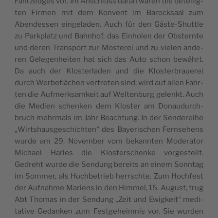
Fahr­zeu­ges vor. Im Anschluss dar­an waren die betei­lig­
ten Fir­men mit dem Kon­vent im Barock­saal zum
Abend­essen ein­ge­la­den. Auch für den Gäs­te-Shut­tle
zu Park­platz und Bahn­hof, das Ein­ho­len der Obst­ern­te
und deren Trans­port zur Mos­te­rei und zu vie­len ande­
ren Gele­gen­hei­ten hat sich das Auto schon bewährt.
Da auch der Klos­ter­la­den und die Klos­ter­braue­rei
durch Wer­be­flä­chen ver­tre­ten sind, wird auf allen Fahr­
ten die Auf­merk­sam­keit auf Wel­ten­burg gelenkt. Auch
die Medi­en schen­ken dem Klos­ter am Donau­durch­
bruch mehr­mals im Jahr Beach­tung. In der Sen­de­rei­he
„Wirts­haus­ge­schich­ten“ des Baye­ri­schen Fern­se­hens
wur­de am 29. Novem­ber vom bekann­ten Mode­ra­tor
Micha­el Harles die Klos­ter­schen­ke vor­ge­stellt.
Gedreht wur­de die Sen­dung bereits an einem Sonn­tag
im Som­mer, als Hoch­be­trieb herrsch­te. Zum Hoch­fest
der Auf­nah­me Mari­ens in den Him­mel, 15. August, trug
Abt Tho­mas in der Sen­dung „Zeit und Ewig­keit“ medi­
ta­ti­ve Gedan­ken zum Fest­ge­heim­nis vor. Sie wur­den