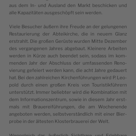
aus dem In- und Aus­land den Markt beschi­cken und
alle Kapa­zi­tä­ten aus­ge­schöpft sein werden.
Vie­le Besu­cher äußern ihre Freu­de an der gelun­ge­nen
Restau­rie­rung der Abtei­kir­che, die in neu­em Glanz
erstrahlt. Die gro­ßen Gerüs­te wur­den Mit­te Dezem­ber
des ver­gan­ge­nen Jah­res abge­baut. Klei­ne­re Arbei­ten
wer­den in Kür­ze auch been­det sein, sodass im kom­
men­den Jahr der Abschluss der umfas­sen­den Reno­
vie­rung gefei­ert wer­den kann, die acht Jah­re gedau­ert
hat. Bei den zahl­rei­chen Kir­chen­füh­run­gen wird P. Leo­
pold durch einen gro­ßen Kreis von Tou­ris­tik­füh­rern
unter­stützt. Immer belieb­ter wird die Kom­bi­na­ti­on mit
dem Infor­ma­ti­ons­zen­trum, sowie in die­sem Jahr erst­
mals mit Braue­rei­füh­run­gen, die am Wochen­en­de
ange­bo­ten wer­den, selbst­ver­ständ­lich mit einer Bier­
pro­be in der ältes­ten Klos­ter­braue­rei der Welt.
Wenn­gleich das äußer­lich Sicht­ba­re und Erleb­ba­re