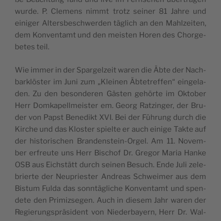
wur­de. P. Cle­mens nimmt trotz sei­ner 81 Jah­re und
eini­ger Alters­be­schwer­den täg­lich an den Mahl­zei­ten,
dem Kon­vent­amt und den meis­ten Horen des Chor­ge­
be­tes teil.
Wie immer in der Spar­gel­zeit waren die Äbte der Nach­
bar­klös­ter im Juni zum „Klei­nen Äbte­tref­fen“ ein­ge­la­
den. Zu den beson­de­ren Gäs­ten gehör­te im Okto­ber
Herr Dom­ka­pell­meis­ter em. Georg Ratz­in­ger, der Bru­
der von Papst Bene­dikt XVI. Bei der Füh­rung durch die
Kir­che und das Klos­ter spiel­te er auch eini­ge Tak­te auf
der his­to­ri­schen Bran­den­stein-Orgel. Am 11. Novem­
ber erfreu­te uns Herr Bischof Dr. Gre­gor Maria Han­ke
OSB aus Eich­stätt durch sei­nen Besuch. Ende Juli zele­
brier­te der Neu­pries­ter Andre­as Schwei­mer aus dem
Bis­tum Ful­da das sonn­täg­li­che Kon­vent­amt und spen­
de­te den Pri­miz­se­gen. Auch in die­sem Jahr waren der
Regie­rungs­prä­si­dent von Nie­der­bay­ern, Herr Dr. Wal­