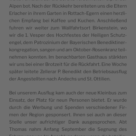
Alpen bot. Nach der Rück­kehr berei­te­ten uns die Eltern
Erla­cher in ihrem Gar­ten in Rot­tach-Egern einen herz­li­
chen Emp­fang bei Kaf­fee und Kuchen. Anschlie­ßend
fuh­ren wir wei­ter zum Wall­fahrts­ort Bir­ken­stein, wo
wir die 1. Ves­per des Hoch­fes­tes der Hei­li­gen Schutz­
en­gel, dem Patro­zi­ni­um der Baye­ri­schen Bene­dik­ti­ner­
kon­gre­ga­ti­on, san­gen und am Okto­ber-Rosen­kranz teil­
neh­men konn­ten. Im benach­bar­ten Gast­haus stärk­ten
wir uns bei einer Brot­zeit für die Rück­fahrt. Eine Woche
spä­ter lei­te­te Zel­ler­ar P. Bene­dikt den Betriebs­aus­flug
der Ange­stell­ten nach Andechs und St. Ottilien.
Bei unse­rem Aus­flug kam auch der neue Klein­bus zum
Ein­satz, der Platz für neun Per­so­nen bie­tet. Er wur­de
durch die Wer­bung und Spen­den ver­schie­de­ner Fir­
men der Regi­on gespon­sert. Ihnen sei auch an die­ser
Stel­le unser auf­rich­ti­ger Dank aus­ge­spro­chen. Abt
Tho­mas nahm Anfang Sep­tem­ber die Seg­nung des