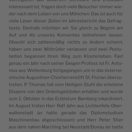
inter­es­sant ist, fra­gen doch vie­le Besu­cher immer wie­
der nach dem Leben von uns Mön­chen. Das ist auch für
vie­le Leser die­ser Zei­len im Jah­res­be­richt das Gefrag­
tes­te. Des­halb möch­ten wir Sie gleich zu Beginn am
Auf und Ab unse­res Kon­ven­tes teil­neh­men las­sen.
Obwohl sich zah­len­mä­ßig nichts zu ändern scheint,
haben uns zwei Mit­brü­der ver­las­sen und zwei Pos­tu­
lan­ten began­nen ihren Weg zum Klos­ter­le­ben. Fast
genau ein Jahr nach sei­ner Ewi­gen Pro­fess ist Fr. Anto­
ni­us aus Wel­ten­burg fort­ge­gan­gen, um in das öster­rei­
chi­sche Augus­ti­ner-Chor­her­ren­stift St. Flo­ri­an über­zu­
tre­ten. P. Tho­mas hat vom Hei­li­gen Stuhl die erbe­te­ne
Dis­pens von den Ordens­ge­lüb­den erhal­ten und wur­de
zum 1. Okto­ber in das Erz­bis­tum Bam­berg inkar­di­niert.
Im August tra­ten Herr Ralf Jahn aus Lich­ten­fels-Ober­
wal­len­stadt (er hat­te gera­de das Diplom­stu­di­um
Maschi­nen­bau abge­schlos­sen) und Herr Peter Stier
aus dem nahen Mar­ching bei Neustadt/Donau (er hat­te