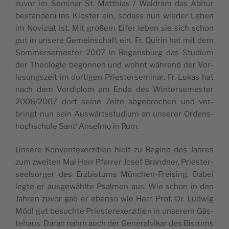
zuvor im Semi­nar St. Mat­thi­as / Wald­ram das Abitur
bestan­den) ins Klos­ter ein, sodass nun wie­der Leben
im Novi­zi­at ist. Mit gro­ßem Eifer leben sie sich schon
gut in unse­re Gemein­schaft ein. Fr. Qui­rin hat mit dem
Som­mer­se­mes­ter 2007 in Regens­burg das Stu­di­um
der Theo­lo­gie begon­nen und wohnt wäh­rend der Vor­
le­sungs­zeit im dor­ti­gen Pries­ter­se­mi­nar. Fr. Lukas hat
nach dem Vor­di­plom am Ende des Win­ter­se­mes­ter
2006/2007 dort sei­ne Zel­te abge­bro­chen und ver­
bringt nun sein Aus­wärts­stu­di­um an unse­rer Ordens­
hoch­schu­le Sant‘ Ansel­mo in Rom.
Unse­re Kon­vent­ex­er­zi­ti­en hielt zu Beginn des Jah­res
zum zwei­ten Mal Herr Pfar­rer Josef Brand­ner, Pries­ter­
seel­sor­ger des Erz­bis­tums Mün­chen-Frei­sing. Dabei
leg­te er aus­ge­wähl­te Psal­men aus. Wie schon in den
Jah­ren zuvor gab er eben­so wie Herr Prof. Dr. Lud­wig
Mödl gut besuch­te Pries­ter­ex­er­zi­ti­en in unse­rem Gäs­
te­haus. Dar­an nahm auch der Gene­ral­vi­kar des Bis­tums