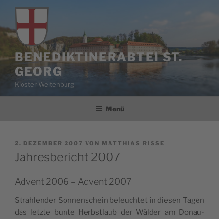
Zum
Inhalt
springen
BENEDIKTINERABTEI ST.
GEORG
Kloster Weltenburg
Menü
VERÖFFENTLICHT
2. DEZEMBER 2007
VON
MATTHIAS RISSE
AM
Jahresbericht 2007
Advent 2006 – Advent 2007
Strah­len­der Son­nen­schein beleuch­tet in die­sen Tagen
das letz­te bun­te Herbst­laub der Wäl­der am Donau­