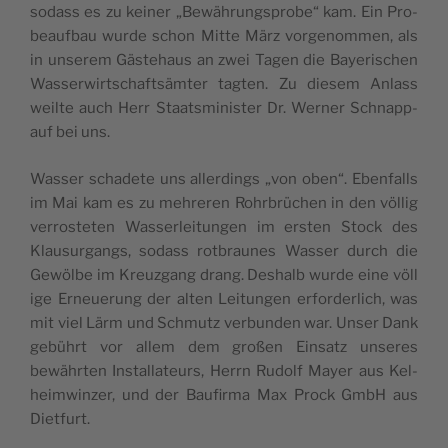
sodass es zu kei­ner „Bewäh­rungs­pro­be“ kam. Ein Pro­
be­auf­bau wur­de schon Mit­te März vor­ge­nom­men, als
in unse­rem Gäs­te­haus an zwei Tagen die Baye­ri­schen
Was­ser­wirt­schafts­äm­ter tag­ten. Zu die­sem Anlass
weil­te auch Herr Staats­mi­nis­ter Dr. Wer­ner Schnapp­
auf bei uns.
Was­ser scha­de­te uns aller­dings „von oben“. Eben­falls
im Mai kam es zu meh­re­ren Rohr­brü­chen in den völ­lig
ver­ros­te­ten Was­ser­lei­tun­gen im ers­ten Stock des
Klau­sur­gangs, sodass rot­brau­nes Was­ser durch die
Gewöl­be im Kreuz­gang drang. Des­halb wur­de eine völ­l
i­ge Erneue­rung der alten Lei­tun­gen erfor­der­lich, was
mit viel Lärm und Schmutz ver­bun­den war. Unser Dank
gebührt vor allem dem gro­ßen Ein­satz unse­res
bewähr­ten Instal­la­teurs, Herrn Rudolf May­er aus Kel­
heim­win­zer, und der Bau­fir­ma Max Prock GmbH aus
Dietfurt.