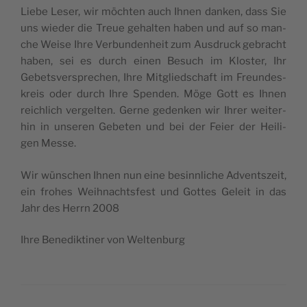
Lie­be Leser, wir möch­ten auch Ihnen dan­ken, dass Sie
uns wie­der die Treue gehal­ten haben und auf so man­
che Wei­se Ihre Ver­bun­den­heit zum Aus­druck gebracht
haben, sei es durch einen Besuch im Klos­ter, Ihr
Gebets­ver­spre­chen, Ihre Mit­glied­schaft im Freun­des­
kreis oder durch Ihre Spen­den. Möge Gott es Ihnen
reich­lich ver­gel­ten. Ger­ne geden­ken wir Ihrer wei­ter­
hin in unse­ren Gebe­ten und bei der Fei­er der Hei­li­
gen Messe.
Wir wün­schen Ihnen nun eine besinn­li­che Advents­zeit,
ein fro­hes Weih­nachts­fest und Got­tes Geleit in das
Jahr des Herrn 2008
Ihre Bene­dik­ti­ner von Weltenburg