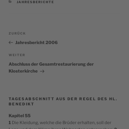
KATEGORIEN
JAHRESBERICHTE
Beitragsnavigation
Vorheriger
ZURÜCK
Beitrag
Jahresbericht 2006
Nächster
WEITER
Beitrag
Abschluss der Gesamtrestaurierung der
Klosterkirche
TAGESABSCHNITT AUS DER REGEL DES HL.
BENEDIKT
Kapitel 55
1
Die Kleidung, welche die Brüder erhalten, soll der