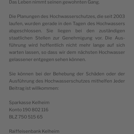
Das Leben nimmt seinen gewohn­ten Gang.
Die Pla­nun­gen des Hochwasser­schutzes, die seit 2003
laufen, wur­den ger­ade in den Tagen des Hochwassers
abgeschlossen. Sie liegen bei den zuständi­gen
staatlichen Stellen zur Genehmi­gung vor. Die Aus­
führung wird hof­fentlich nicht mehr lange auf sich
warten lassen, so dass wir dem näch­sten Hochwass­er
gelassen­er ent­ge­gen sehen können.
Sie kön­nen bei der Behe­bung der Schä­den oder der
Aus­führung des Hochwasser­schutzes mithelfen Jed­er
Beitrag ist willkommen:
Sparkasse Kel­heim
Kon­to 190 802 116
BLZ 750 515 65
Raif­feisen­bank Kelheim