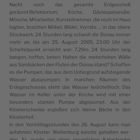
Nacht noch das gesamte Erdgeschoß
geräumt:Refektorium, Küche, Gäste­speis­esäle.
Mönche, Mitar­beit­er, Kursteil­nehmer, die noch im Haus
tagten, bracht­en Möbel, Bilder, Vor­räte … in das obere
Stock­w­erk. 24 Stun­den lang schwoll die Donau immer
mehr an, bis am 25. August 2005, 23.00 Uhr der
Scheit­elpunkt erre­icht war: 7.29m. 24 Stun­den lang
ban­gen, hof­fen, beten: Hal­ten die meter­ho­hen Wälle
aus Sand­säck­en den Fluten der Donau stand? Schaf­fen
es die Pumpen, das aus dem Unter­grund auf­steigende
Wass­er abzupumpen: In manchen Räu­men des
Erdegeschoss­es ste­ht das Wass­er knöchel­hoch. Das
Wass­er im Keller unter der Kirche wird mit ein­er
beson­ders starken Pumpe abgepumpt. Aus der
Kloster­schenke ergießen sich kleine Bäche in den
Klosterhof.
In den Vor­mit­tagsstun­den des 26. August kann man
aufat­men: Kloster Wel­tenburg kon­nte gehal­ten wer­
den. Es wurde von ein­er neuer­lichen Katas­tro­phe