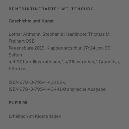
BENEDIKTINERABTEI WELTENBURG
Geschichte und Kunst
Lothar Alt­mann, Stephanie Haar­län­der, Thomas M.
Frei­hart OSB
Regens­burg 2019. Klap­pen­broschur, 17x24 cm. 96
Seiten
mit 67 farb. Illus­tra­tio­nen, 1 s/2 Illus­tra­tion, 1 Grun­driss,
1 Aufriss
ISBN 978–3‑7954–43460‑1
ISBN 978–3‑7954–43441‑0 englis­che Ausgabe
EUR
9,95
Erhältlich im Klosterladen