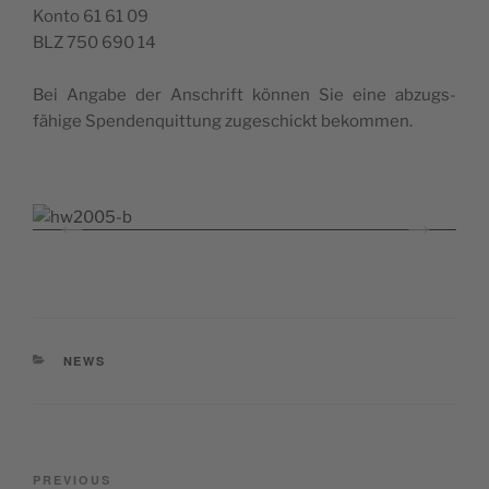
Kon­to 61 61 09
BLZ 750 690 14
Bei Angabe der Anschrift kön­nen Sie eine abzugs­
fähige Spenden­quit­tung zugeschickt bekommen.
CATEGORIES
NEWS
Post
Previous
PREVIOUS