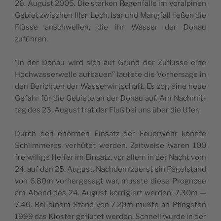
26. August 2005. Die starken Regen­fälle im voralpinen
Gebi­et zwis­chen Iller, Lech, Isar und Mang­fall ließen die
Flüsse anschwellen, die ihr Wass­er der Donau
zuführen.
“In der Donau wird sich auf Grund der Zuflüsse eine
Hochwasser­welle auf­bauen” lautete die Vorher­sage in
den Bericht­en der Wasser­wirtschaft. Es zog eine neue
Gefahr für die Gebi­ete an der Donau auf. Am Nach­mit­
tag des 23. August trat der Fluß bei uns über die Ufer.
Durch den enor­men Ein­satz der Feuer­wehr kon­nte
Schlim­meres ver­hütet wer­den. Zeitweise waren 100
frei­willige Helfer im Ein­satz, vor allem in der Nacht vom
24. auf den 25. August. Nach­dem zuerst ein Pegel­stand
von 6.80m vorherge­sagt war, musste diese Prog­nose
am Abend des 24. August kor­rigiert wer­den: 7.30m —
7.40. Bei einem Stand von 7.20m mußte an Pfin­g­sten
1999 das Kloster geflutet wer­den. Schnell wurde in der