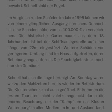
bewahrt. Schnell sinkt der Pegel.
Im Ver­gle­ich zu den Schä­den im Jahre 1999 kön­nen wir
von einem glimpflichen Aus­gang sprechen. Den­noch
ist eine Schaden­shöhe von ca. 100.000 € zu verze­ich­
nen. Die his­torische Garten­mauer aus dem 18.
Jahrhun­dert ist bei der Schiff­san­legestelle auf ein­er
Länge von 22m eingestürzt. Weit­ere Schä­den von
gerin­gerem Umfang sind im Haus aufge­treten, deren
Behe­bung ange­laufen ist. Die Feuchtigkeit steckt noch
stark im Gemäuer.
Schnell hat sich die Lage beruhigt. Am Son­ntag waren
wir zu den Mahlzeit­en bere­its wieder im Refek­to­ri­um.
Die Kloster­schenke hat auch geöffnet. Es kom­men die
ersten Touris­ten, nicht zulet­zt ange­lockt durch die
enorme Beach­tung, die der “Kampf um das Kloster
Wel­tenburg” in allen Medi­en im In- und Aus­land fand.