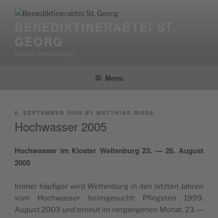
Skip
to
BENEDIKTINERABTEI ST.
content
GEORG
Kloster Weltenburg
Menu
POSTED
8. SEPTEMBER 2005
BY
MATTHIAS RISSE
ON
Hochwasser 2005
Hochwass­er im Kloster Wel­tenburg 23. — 26. August
2005
Immer häu­figer wird Wel­tenburg in den let­zten Jahren
vom Hochwass­er heimge­sucht: Pfin­g­sten 1999,
August 2003 und erneut im ver­gan­genen Monat, 23. —