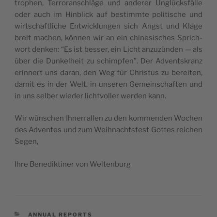
tro­phen, Ter­ro­ran­schläge und ander­er Unglücks­fälle
oder auch im Hin­blick auf bes­timmte poli­tis­che und
wirtschaftliche Entwick­lun­gen sich Angst und Klage
bre­it machen, kön­nen wir an ein chi­ne­sis­ches Sprich­
wort denken: “Es ist bess­er, ein Licht anzuzün­den — als
über die Dunkel­heit zu schimpfen”. Der Adventskranz
erin­nert uns daran, den Weg für Chris­tus zu bere­it­en,
damit es in der Welt, in unseren Gemein­schaften und
in uns sel­ber wieder lichtvoller wer­den kann.
Wir wün­schen Ihnen allen zu den kom­menden Wochen
des Adventes und zum Wei­h­nachts­fest Gottes reichen
Segen,
Ihre Benedik­tin­er von Weltenburg
CATEGORIES
ANNUAL REPORTS