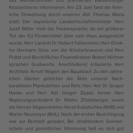
des welt­berühmten und prämierten Wel­tenburg­er
Kloster­bieres informieren. Am 23. Juni fand die feier­
liche Ein­wei­hung durch unseren Abt Thomas Maria
statt. Der bay­erische Land­wirtschaftsmin­is­ter Herr
Josef Miller hielt die Fes­tansprache, da ein größer­er
Teil der EU-För­der­mit­tel über sein Haus aus­gere­icht
wurde. Herr Lan­drat Dr. Hubert Fal­ter­meier, Herr Direk­
tor Her­mann Goss von der Kloster­brauerei und Herr
Prälat und Bis­chöflich­er Finanzdi­rek­tor Robert Hüt­tner
sprachen Gruß­worte. Anschließend erläuterte Herr
Architekt Arnulf Magerl den Bauablauf. Zu den zahlre­
ichen Gästen gehörten die Äbte unser­er Nach­
barabteien Plankstet­ten und Rohr, Herr Abt Dr. Gre­gor
Han­ke und Herr Abt Gre­gor Zip­pel, fern­er Herr
Regierung­spräsi­dent Dr. Wal­ter Zitzels­berg­er, sowie
die Her­ren Abge­ord­neten Horst Kubatsch­ka (MdB) und
Mar­tin Neumey­er (MdL). Nach der ersten Besich­ti­gung
war zur Brotzeit geladen. Bei strahlen­dem Son­nen­
schein und gemütlich­er Stim­mung ließ es sich gut