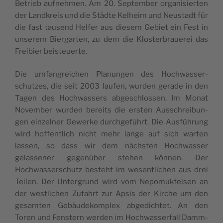
Betrieb aufnehmen. Am 20. Sep­tem­ber organ­isierten
der Land­kreis und die Städte Kel­heim und Neustadt für
die fast tausend Helfer aus diesem Gebi­et ein Fest in
unserem Bier­garten, zu dem die Kloster­brauerei das
Frei­bier beisteuerte.
Die umfan­gre­ichen Pla­nun­gen des Hochwasser­
schutzes, die seit 2003 laufen, wur­den ger­ade in den
Tagen des Hochwassers abgeschlossen. Im Monat
Novem­ber wur­den bere­its die ersten Auss­chrei­bun­
gen einzel­ner Gew­erke durchge­führt. Die Aus­führung
wird hof­fentlich nicht mehr lange auf sich warten
lassen, so dass wir dem näch­sten Hochwass­er
gelassen­er gegenüber ste­hen kön­nen. Der
Hochwasser­schutz beste­ht im wesentlichen aus drei
Teilen. Der Unter­grund wird vom Nepo­muk­felsen an
der west­lichen Zufahrt zur Apsis der Kirche um den
gesamten Gebäudekom­plex abgedichtet. An den
Toren und Fen­stern wer­den im Hochwasser­fall Damm­