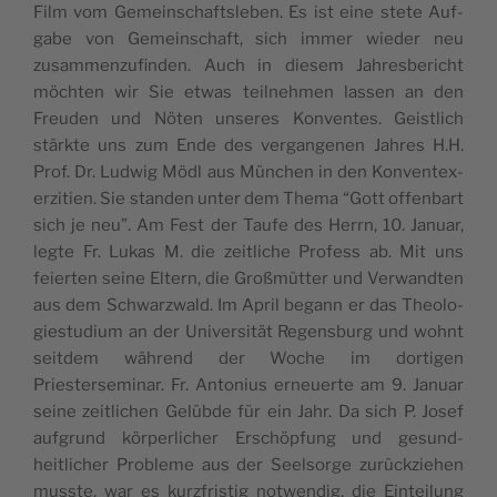
Film vom Gemein­schaft­sleben. Es ist eine stete Auf­
gabe von Gemein­schaft, sich immer wieder neu
zusam­men­zufind­en. Auch in diesem Jahres­bericht
möcht­en wir Sie etwas teil­nehmen lassen an den
Freuden und Nöten unseres Kon­ventes. Geistlich
stärk­te uns zum Ende des ver­gan­genen Jahres H.H.
Prof. Dr. Lud­wig Mödl aus München in den Kon­ven­tex­
erz­i­tien. Sie standen unter dem The­ma “Gott offen­bart
sich je neu”. Am Fest der Taufe des Her­rn, 10. Jan­u­ar,
legte Fr. Lukas M. die zeitliche Pro­fess ab. Mit uns
feierten seine Eltern, die Großmüt­ter und Ver­wandten
aus dem Schwarzwald. Im April begann er das The­olo­
gi­es­tudi­um an der Uni­ver­sität Regens­burg und wohnt
seit­dem während der Woche im dor­ti­gen
Priestersem­i­nar. Fr. Anto­nius erneuerte am 9. Jan­u­ar
seine zeitlichen Gelübde für ein Jahr. Da sich P. Josef
auf­grund kör­per­lich­er Erschöp­fung und gesund­
heitlich­er Prob­leme aus der Seel­sorge zurückziehen
musste, war es kurzfristig notwendig, die Ein­teilung