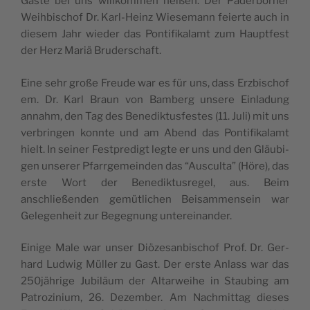
Gäste bei uns willkom­men heißen. Der Pader­borner
Wei­h­bischof Dr. Karl-Heinz Wiese­mann feierte auch in
diesem Jahr wieder das Pon­tif­ikalamt zum Haupt­fest
der Herz Mar­iä Bruderschaft.
Eine sehr große Freude war es für uns, dass Erzbischof
em. Dr. Karl Braun von Bam­berg unsere Ein­ladung
annahm, den Tag des Benedik­tus­festes (11. Juli) mit uns
ver­brin­gen kon­nte und am Abend das Pon­tif­ikalamt
hielt. In sein­er Fest­predigt legte er uns und den Gläu­bi­
gen unser­er Pfar­rge­mein­den das “Aus­cul­ta” (Höre), das
erste Wort der Benedik­tus­regel, aus. Beim
anschließen­den gemütlichen Beisam­men­sein war
Gele­gen­heit zur Begeg­nung untereinander.
Einige Male war unser Diöze­san­bischof Prof. Dr. Ger­
hard Lud­wig Müller zu Gast. Der erste Anlass war das
250jährige Jubiläum der Altar­wei­he in Staub­ing am
Patrozini­um, 26. Dezem­ber. Am Nach­mit­tag dieses