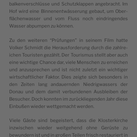
balken­ver­schlüsse und Schutzk­lap­pen ange­bracht. Im
Hof wird eine Binnenen­twässerung gebaut, um Ober­
flächen­wass­er und vom Fluss noch ein­drin­gen­des
Wass­er abpumpen zu können.
Zu den weit­eren “Prü­fun­gen” in seinem Film hat­te
Volk­er Schmidt die Her­aus­forderung durch die zahlre­
ichen Touris­ten gezählt. Der Touris­mus stellt aber auch
eine wichtige Chance dar, viele Men­schen zu erre­ichen
und anzus­prechen und ist nicht zulet­zt ein wichtiger
wirtschaftlich­er Fak­tor. Dies zeigte sich beson­ders in
den Zeit­en lang andauern­den Niedrig­wassers der
Donau und dem damit ver­bun­de­nen Aus­bleiben der
Besuch­er. Doch kon­nten im zurück­liegen­den Jahr diese
Ein­bußen wieder wettgemacht werden.
Viele Gäste sind begeis­tert, dass die Klosterkirche
inzwis­chen wieder weit­ge­hend ohne Gerüste zu
bewun­dern ist und in großen Teilen frisch restau­ri­ert in