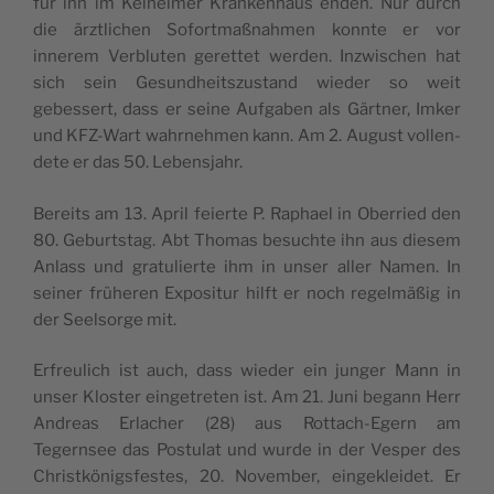
für ihn im Kel­heimer Kranken­haus enden. Nur durch
die ärztlichen Sofort­maß­nah­men kon­nte er vor
innerem Verbluten gerettet wer­den. Inzwis­chen hat
sich sein Gesund­heit­szu­s­tand wieder so weit
gebessert, dass er seine Auf­gaben als Gärt­ner, Imk­er
und KFZ-Wart wahrnehmen kann. Am 2. August vol­len­
dete er das 50. Lebensjahr.
Bere­its am 13. April feierte P. Raphael in Ober­ried den
80. Geburt­stag. Abt Thomas besuchte ihn aus diesem
Anlass und grat­ulierte ihm in unser aller Namen. In
sein­er früheren Exposi­tur hil­ft er noch regelmäßig in
der Seel­sorge mit.
Erfreulich ist auch, dass wieder ein junger Mann in
unser Kloster einge­treten ist. Am 21. Juni begann Herr
Andreas Erlach­er (28) aus Rot­tach-Egern am
Tegernsee das Pos­tu­lat und wurde in der Ves­per des
Christkönigs­festes, 20. Novem­ber, eingek­lei­det. Er