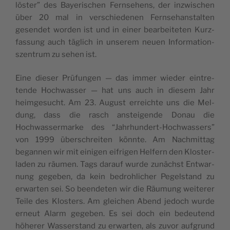
löster” des Bay­erischen Fernse­hens, der inzwis­chen
über 20 mal in ver­schiede­nen Fernse­hanstal­ten
gesendet wor­den ist und in ein­er bear­beit­eten Kurz­
fas­sung auch täglich in unserem neuen Infor­ma­tion­
szen­trum zu sehen ist.
Eine dieser Prü­fun­gen — das immer wieder ein­tre­
tende Hochwass­er — hat uns auch in diesem Jahr
heimge­sucht. Am 23. August erre­ichte uns die Mel­
dung, dass die rasch ansteigende Donau die
Hochwasser­marke des “Jahrhun­dert-Hochwassers”
von 1999 über­schre­it­en kön­nte. Am Nach­mit­tag
began­nen wir mit eini­gen eifrigen Helfern den Kloster­
laden zu räu­men. Tags darauf wurde zunächst Ent­war­
nung gegeben, da kein bedrohlich­er Pegel­stand zu
erwarten sei. So been­de­ten wir die Räu­mung weit­er­er
Teile des Klosters. Am gle­ichen Abend jedoch wurde
erneut Alarm gegeben. Es sei doch ein bedeu­tend
höher­er Wasser­stand zu erwarten, als zuvor auf­grund