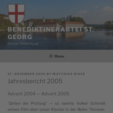
Skip
to
content
BENEDIKTINERABTEI ST.
GEORG
Kloster Weltenburg
Menu
POSTED
27. NOVEMBER 2005
BY
MATTHIAS RISSE
ON
Jahresbericht 2005
Advent 2004 — Advent 2005
“Zeit­en der Prü­fung” — so nan­nte Volk­er Schmidt
seinen Film über unser Kloster in der Rei­he “Donauk­