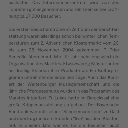
aushal­ten. Das Infor­ma­tion­szen­trum wird von den
Touris­ten gut angenom­men und zählt seit sein­er Eröff­
nung ca. 17.000 Besucher.
Die ersten Besuch­er­ströme im Zeitraum der Berichter­
stat­tung waren allerd­ings schon bei win­ter­lichen Tem­
per­a­turen zum 2. Adventlichen Kloster­markt vom 26.
bis zum 28. Novem­ber 2004 gekom­men. P. Pri­or
Benedikt übern­immt Jahr für Jahr sehr engagiert die
Organ­i­sa­tion des Mark­tes. Etwa zwanzig Klöster boten
an dreißig Stän­den ihre Pro­duk­te an. Ein Kul­tur­pro­
gramm umrahmte die einzel­nen Tage. Auch das Konz­
ert der Wel­tenburg­er Musikge­mein­schaft und die
jährliche Pfer­de­seg­nung wur­den in das Pro­gramm des
Mark­tes inte­gri­ert. Fr. Lukas hat­te im Barock­saal eine
große Krip­pe­nausstel­lung aufge­baut. Der Bay­erische
Rund­funk war mit sein­er “Schnee­mann-Tour” zu Gast
und übertrug mehrere Stun­den “live” aus dem Kloster­
hof. In diesem Jahr war es für die Besuch­er auch