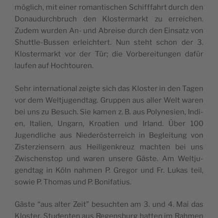
möglich, mit ein­er roman­tis­chen Schiff­fahrt durch den
Donaudurch­bruch den Kloster­markt zu erre­ichen.
Zudem wur­den An- und Abreise durch den Ein­satz von
Shut­tle-Bussen erle­ichtert. Nun ste­ht schon der 3.
Kloster­markt vor der Tür; die Vor­bere­itun­gen dafür
laufen auf Hochtouren.
Sehr inter­na­tion­al zeigte sich das Kloster in den Tagen
vor dem Weltju­gend­tag. Grup­pen aus aller Welt waren
bei uns zu Besuch. Sie kamen z. B. aus Poly­ne­sien, Indi­
en, Ital­ien, Ungarn, Kroa­t­ien und Irland. Über 100
Jugendliche aus Niederöster­re­ich in Begleitung von
Zis­terziensern aus Heili­genkreuz macht­en bei uns
Zwis­chen­stop und waren unsere Gäste. Am Weltju­
gend­tag in Köln nah­men P. Gre­gor und Fr. Lukas teil,
sowie P. Thomas und P. Bonifatius.
Gäste “aus alter Zeit” besucht­en am 3. und 4. Mai das
Kloster. Stu­den­ten aus Regens­burg hat­ten im Rah­men