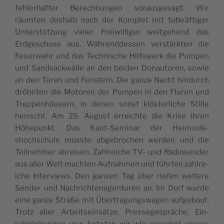
fehler­hafter Berech­nun­gen voraus­ge­sagt. Wir
räumten deshalb nach der Kom­plet mit tatkräftiger
Unter­stützung viel­er Frei­williger weit­ge­hend das
Erdgeschoss aus. Während­dessen ver­stärk­ten die
Feuer­wehr und das Tech­nis­che Hil­f­swerk die Pumpen
und Sand­sack­wälle an den bei­den Donau­toren, sowie
an den Türen und Fen­stern. Die ganze Nacht hin­durch
dröh­n­ten die Motoren der Pumpen in den Fluren und
Trep­pen­häusern, in denen son­st klöster­liche Stille
herrscht. Am 25. August erre­ichte die Krise ihren
Höhep­unkt. Das Kant-Sem­i­nar der Heimvolk­
shochschule musste abge­brochen wer­den und die
Teil­nehmer abreisen. Zahlre­iche TV- und Radiosender
aus aller Welt macht­en Auf­nah­men und führten zahlre­
iche Inter­views. Den ganzen Tag über riefen weit­ere
Sender und Nachricht­e­na­gen­turen an. Im Dorf wurde
eine ganze Straße mit Über­tra­gungswa­gen aufge­baut.
Trotz aller Arbeit­sein­sätze, Pressege­spräche, Ein­