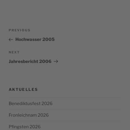
Post
Previous
PREVIOUS
navigation
Post
Hochwasser 2005
Next
NEXT
Post
Jahresbericht 2006
AKTUELLES
Benediktusfest 2026
Fronleichnam 2026
Pfingsten 2026