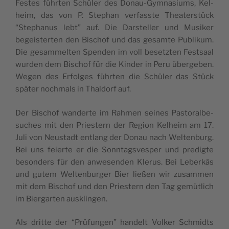
Festes führten Schüler des Donau-Gym­na­si­ums, Kel­
heim, das von P. Stephan ver­fasste The­ater­stück
“Stephanus lebt” auf. Die Darsteller und Musik­er
begeis­terten den Bischof und das gesamte Pub­likum.
Die gesam­melten Spenden im voll beset­zten Fest­saal
wur­den dem Bischof für die Kinder in Peru übergeben.
Wegen des Erfolges führten die Schüler das Stück
später nochmals in Thal­dorf auf.
Der Bischof wan­derte im Rah­men seines Pas­toralbe­
such­es mit den Priestern der Region Kel­heim am 17.
Juli von Neustadt ent­lang der Donau nach Wel­tenburg.
Bei uns feierte er die Son­ntagsves­per und predigte
beson­ders für den anwe­senden Klerus. Bei Leberkäs
und gutem Wel­tenburg­er Bier ließen wir zusam­men
mit dem Bischof und den Priestern den Tag gemütlich
im Bier­garten ausklingen.
Als dritte der “Prü­fun­gen” han­delt Volk­er Schmidts