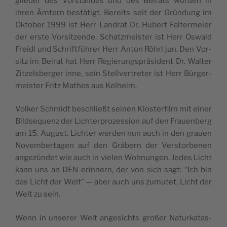
glieder des Vor­standes und des Beirats wur­den in
ihren Ämtern bestätigt. Bere­its seit der Grün­dung im
Okto­ber 1999 ist Herr Lan­drat Dr. Hubert Fal­ter­meier
der erste Vor­sitzende. Schatzmeis­ter ist Herr Oswald
Frei­dl und Schrift­führer Herr Anton Röhrl jun. Den Vor­
sitz im Beirat hat Herr Regierung­spräsi­dent Dr. Wal­ter
Zitzels­berg­er inne, sein Stel­lvertreter ist Herr Bürg­er­
meis­ter Fritz Math­es aus Kelheim.
Volk­er Schmidt beschließt seinen Kloster­film mit ein­er
Bild­se­quenz der Lichter­prozes­sion auf den Frauen­berg
am 15. August. Lichter wer­den nun auch in den grauen
Novem­berta­gen auf den Gräbern der Ver­stor­be­nen
angezün­det wie auch in vie­len Woh­nun­gen. Jedes Licht
kann uns an DEN erin­nern, der von sich sagt: “Ich bin
das Licht der Welt” — aber auch uns zumutet, Licht der
Welt zu sein.
Wenn in unser­er Welt angesichts großer Naturkatas­