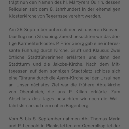
trägt nun den Namen des hl. Mär­tyr­ers Quirin, dessen
Reliquien seit dem 8. Jahrhun­dert in der ehe­ma­li­gen
Klosterkirche von Tegernsee verehrt werden.
Am 26. Sep­tem­ber unter­nah­men wir unseren Kon­ven­
taus­flug nach Straub­ing. Zuerst besucht­en wir das dor­
tige Karmeliterk­loster. P. Pri­or Georg gab eine inter­es­
sante Führung durch Kirche, Gruft und Klausur. Zwei
örtliche Stadt­führerin­nen erk­lärten uns dann den
Stadt­turm und die Jakobs-Kirche. Nach dem Mit­
tagessen auf dem son­ni­gen Stadt­platz schloss sich
eine Führung durch die Asam-Kirche bei den Ursu­li­nen
an. Unser näch­stes Ziel war die frühere Abteikirche
von Ober­al­taich, die uns P. Kil­ian erk­lärte. Zum
Abschluss des Tages besucht­en wir noch die Wall­
fahrt­skirche auf dem nahen Bogenberg.
Vom 5. bis 8. Sep­tem­ber nah­men Abt Thomas Maria
und P. Leopold in Plankstet­ten am Gen­er­alka­pi­tel der