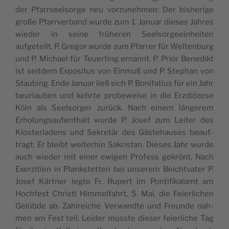
der Pfarrseel­sorge neu vorzunehmen: Der bish­erige
große Pfar­rver­band wurde zum 1. Jan­u­ar dieses Jahres
wieder in seine früheren Seel­sorgeein­heit­en
aufgeteilt. P. Gre­gor wurde zum Pfar­rer für Wel­tenburg
und P. Michael für Teuert­ing ernan­nt. P. Pri­or Benedikt
ist seit­dem Exposi­tus von Ein­muß und P. Stephan von
Staub­ing. Ende Jan­u­ar ließ sich P. Boni­fatius für ein Jahr
beurlauben und kehrte probe­weise in die Erzdiözese
Köln als Seel­sorg­er zurück. Nach einem län­gerem
Erhol­ungsaufen­thalt wurde P. Josef zum Leit­er des
Kloster­ladens und Sekretär des Gäste­haus­es beauf­
tragt. Er bleibt weit­er­hin Sakris­tan. Dieses Jahr wurde
auch wieder mit ein­er ewigen Pro­fess gekrönt. Nach
Exerz­i­tien in Plankstet­ten bei unserem Beicht­vater P.
Josef Kärt­ner legte Fr. Rupert im Pon­tif­ikalamt am
Hochfest Christi Him­melfahrt, 5. Mai, die Feier­lichen
Gelübde ab. Zahlre­iche Ver­wandte und Fre­unde nah­
men am Fest teil. Lei­der musste dieser feier­liche Tag