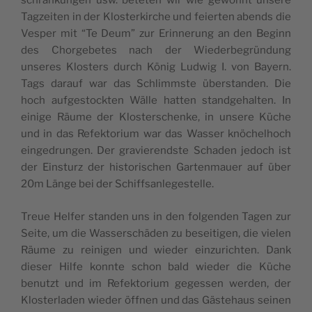
schränkun­gen usw. beteten wir wie gewohnt unsere
Tagzeit­en in der Klosterkirche und feierten abends die
Ves­per mit “Te Deum” zur Erin­nerung an den Beginn
des Chorge­betes nach der Wieder­be­grün­dung
unseres Klosters durch König Lud­wig I. von Bay­ern.
Tags darauf war das Schlimm­ste über­standen. Die
hoch aufge­stock­ten Wälle hat­ten standge­hal­ten. In
einige Räume der Kloster­schenke, in unsere Küche
und in das Refek­to­ri­um war das Wass­er knöchel­hoch
einge­drun­gen. Der gravierend­ste Schaden jedoch ist
der Ein­sturz der his­torischen Garten­mauer auf über
20m Länge bei der Schiffsanlegestelle.
Treue Helfer standen uns in den fol­gen­den Tagen zur
Seite, um die Wasser­schä­den zu beseit­i­gen, die vie­len
Räume zu reini­gen und wieder einzuricht­en. Dank
dieser Hil­fe kon­nte schon bald wieder die Küche
benutzt und im Refek­to­ri­um gegessen wer­den, der
Kloster­laden wieder öff­nen und das Gäste­haus seinen