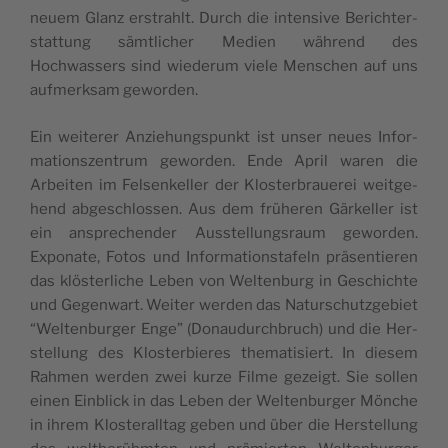
neuem Glanz erstrahlt. Durch die inten­sive Berichter­
stat­tung sämtlich­er Medi­en während des
Hochwassers sind wiederum viele Men­schen auf uns
aufmerk­sam geworden.
Ein weit­er­er Anziehungspunkt ist unser neues Infor­
ma­tion­szen­trum gewor­den. Ende April waren die
Arbeit­en im Felsenkeller der Kloster­brauerei weit­ge­
hend abgeschlossen. Aus dem früheren Gärkeller ist
ein ansprechen­der Ausstel­lungsraum gewor­den.
Exponate, Fotos und Infor­ma­tion­stafeln präsen­tieren
das klöster­liche Leben von Wel­tenburg in Geschichte
und Gegen­wart. Weit­er wer­den das Naturschutzge­bi­et
“Wel­tenburg­er Enge” (Donaudurch­bruch) und die Her­
stel­lung des Kloster­bieres the­ma­tisiert. In diesem
Rah­men wer­den zwei kurze Filme gezeigt. Sie sollen
einen Ein­blick in das Leben der Wel­tenburg­er Mönche
in ihrem Kloster­all­t­ag geben und über die Her­stel­lung