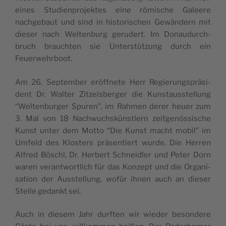
eines Stu­di­en­pro­jek­tes eine römis­che Galeere
nachge­baut und sind in his­torischen Gewän­dern mit
dieser nach Wel­tenburg gerud­ert. Im Donaudurch­
bruch braucht­en sie Unter­stützung durch ein
Feuerwehrboot.
Am 26. Sep­tem­ber eröffnete Herr Regierung­spräsi­
dent Dr. Wal­ter Zitzels­berg­er die Kun­stausstel­lung
“Wel­tenburg­er Spuren”, im Rah­men der­er heuer zum
3. Mal von 18 Nach­wuch­skün­stlern zeit­genös­sis­che
Kun­st unter dem Mot­to “Die Kun­st macht mobil” im
Umfeld des Klosters präsen­tiert wurde. Die Her­ren
Alfred Böschl, Dr. Her­bert Schnei­dler und Peter Dorn
waren ver­ant­wortlich für das Konzept und die Organ­i­
sa­tion der Ausstel­lung, wofür ihnen auch an dieser
Stelle gedankt sei.
Auch in diesem Jahr durften wir wieder beson­dere