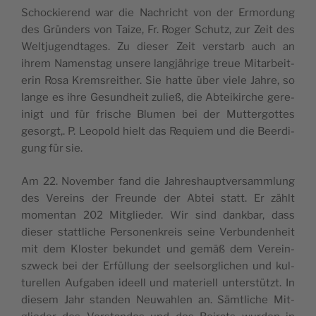
Schock­ierend war die Nachricht von der Ermor­dung
des Grün­ders von Taize, Fr. Roger Schutz, zur Zeit des
Weltju­gend­tages. Zu dieser Zeit ver­starb auch an
ihrem Namen­stag unsere langjährige treue Mitar­bei­t­
erin Rosa Krem­sre­i­ther. Sie hat­te über viele Jahre, so
lange es ihre Gesund­heit zuließ, die Abteikirche gere­
inigt und für frische Blu­men bei der Mut­ter­gottes
gesorgt,. P. Leopold hielt das Requiem und die Beerdi­
gung für sie.
Am 22. Novem­ber fand die Jahre­shauptver­samm­lung
des Vere­ins der Fre­unde der Abtei statt. Er zählt
momen­tan 202 Mit­glieder. Wir sind dankbar, dass
dieser stat­tliche Per­so­n­enkreis seine Ver­bun­den­heit
mit dem Kloster bekun­det und gemäß dem Vere­in­
szweck bei der Erfül­lung der seel­sor­glichen und kul­
turellen Auf­gaben ideell und materiell unter­stützt. In
diesem Jahr standen Neuwahlen an. Sämtliche Mit­