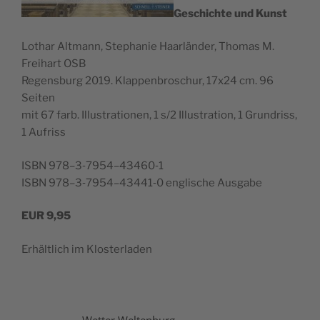
Geschichte und Kunst
Lothar Alt­mann, Stephanie Haar­län­der, Thomas M.
Frei­hart OSB
Regens­burg 2019. Klap­pen­broschur, 17x24 cm. 96
Seiten
mit 67 farb. Illus­tra­tio­nen, 1 s/2 Illus­tra­tion, 1 Grun­driss,
1 Aufriss
ISBN 978–3‑7954–43460‑1
ISBN 978–3‑7954–43441‑0 englis­che Ausgabe
EUR
9,95
Erhältlich im Klosterladen