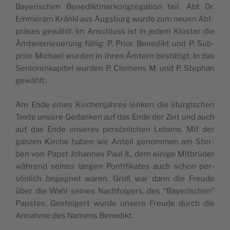
Bay­erischen Benedik­tin­erkon­gre­ga­tion teil. Abt Dr.
Emmer­am Krän­kl aus Augs­burg wurde zum neuen Abt­
präs­es gewählt. Im Anschluss ist in jedem Kloster die
Ämter­erneuerung fäl­lig: P. Pri­or Benedikt und P. Sub­
pri­or Michael wur­den in ihren Ämtern bestätigt. In das
Seniorenkapi­tel wur­den P. Clemens M. und P. Stephan
gewählt.
Am Ende eines Kirchen­jahres lenken die litur­gis­chen
Texte unsere Gedanken auf das Ende der Zeit und auch
auf das Ende unseres per­sön­lichen Lebens. Mit der
ganzen Kirche haben wir Anteil genom­men am Ster­
ben von Papst Johannes Paul II., dem einige Mit­brüder
während seines lan­gen Pon­tif­ikates auch schon per­
sön­lich begeg­net waren. Groß war dann die Freude
über die Wahl seines Nach­fol­gers, des “Bay­erischen”
Pap­stes. Gesteigert wurde unsere Freude durch die
Annahme des Namens Benedikt.