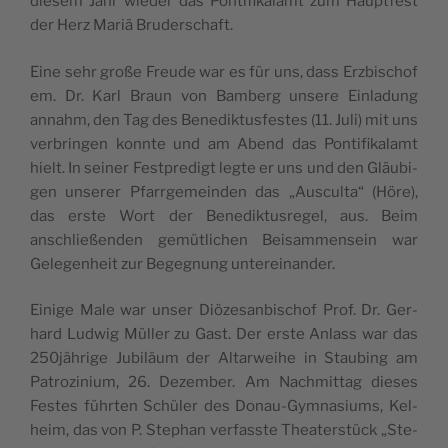
die­sem Jahr wie­der das Pon­ti­fi­kal­amt zum Haupt­fest
der Herz Mariä Bruderschaft.
Eine sehr gro­ße Freu­de war es für uns, dass Erz­bi­schof
em. Dr. Karl Braun von Bam­berg unse­re Ein­la­dung
annahm, den Tag des Bene­dik­tus­fes­tes (11. Juli) mit uns
ver­brin­gen konn­te und am Abend das Pon­ti­fi­kal­amt
hielt. In sei­ner Fest­pre­digt leg­te er uns und den Gläu­bi­
gen unse­rer Pfarr­ge­mein­den das „Aus­cul­ta“ (Höre),
das ers­te Wort der Bene­dik­tus­re­gel, aus. Beim
anschlie­ßen­den gemüt­li­chen Bei­sam­men­sein war
Gele­gen­heit zur Begeg­nung untereinander.
Eini­ge Male war unser Diö­ze­san­bi­schof Prof. Dr. Ger­
hard Lud­wig Mül­ler zu Gast. Der ers­te Anlass war das
250jährige Jubi­lä­um der Altar­wei­he in Stau­bing am
Patro­zi­ni­um, 26. Dezem­ber. Am Nach­mit­tag die­ses
Fes­tes führ­ten Schü­ler des Donau-Gym­na­si­ums, Kel­
heim, das von P. Ste­phan ver­fass­te Thea­ter­stück „Ste­