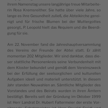
ihrem Namens­tag unse­re lang­jäh­ri­ge treue Mit­ar­bei­te­
rin Rosa Krems­reit­her. Sie hat­te über vie­le Jah­re, so
lan­ge es ihre Gesund­heit zuließ, die Abtei­kir­che gerei­
nigt und für fri­sche Blu­men bei der Mut­ter­got­tes
gesorgt,. P. Leo­pold hielt das Requi­em und die Beer­di­
gung für sie.
Am 22. Novem­ber fand die Jah­res­haupt­ver­samm­lung
des Ver­eins der Freun­de der Abtei statt. Er zählt
momen­tan 202 Mit­glie­der. Wir sind dank­bar, dass die­
ser statt­li­che Per­so­nen­kreis sei­ne Ver­bun­den­heit mit
dem Klos­ter bekun­det und gemäß dem Ver­eins­zweck
bei der Erfül­lung der seel­sorg­li­chen und kul­tu­rel­len
Auf­ga­ben ideell und mate­ri­ell unter­stützt. In die­sem
Jahr stan­den Neu­wah­len an. Sämt­li­che Mit­glie­der des
Vor­stan­des und des Bei­rats wur­den in ihren Ämtern
bestä­tigt. Bereits seit der Grün­dung im Okto­ber 1999
ist Herr Land­rat Dr. Hubert Fal­ter­mei­er der ers­te Vor­