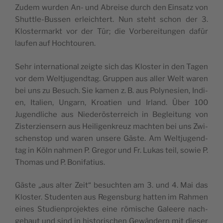
Zudem wur­den An- und Abrei­se durch den Ein­satz von
Shut­tle-Bus­sen erleich­tert. Nun steht schon der 3.
Klos­ter­markt vor der Tür; die Vor­be­rei­tun­gen dafür
lau­fen auf Hochtouren.
Sehr inter­na­tio­nal zeig­te sich das Klos­ter in den Tagen
vor dem Welt­ju­gend­tag. Grup­pen aus aller Welt waren
bei uns zu Besuch. Sie kamen z. B. aus Poly­ne­si­en, Indi­
en, Ita­li­en, Ungarn, Kroa­ti­en und Irland. Über 100
Jugend­li­che aus Nie­der­ös­ter­reich in Beglei­tung von
Zis­ter­zi­en­sern aus Hei­li­gen­kreuz mach­ten bei uns Zwi­
schen­stop und waren unse­re Gäs­te. Am Welt­ju­gend­
tag in Köln nah­men P. Gre­gor und Fr. Lukas teil, sowie P.
Tho­mas und P. Bonifatius.
Gäs­te „aus alter Zeit“ besuch­ten am 3. und 4. Mai das
Klos­ter. Stu­den­ten aus Regens­burg hat­ten im Rah­men
eines Stu­di­en­pro­jek­tes eine römi­sche Galee­re nach­
ge­baut und sind in his­to­ri­schen Gewän­dern mit die­ser