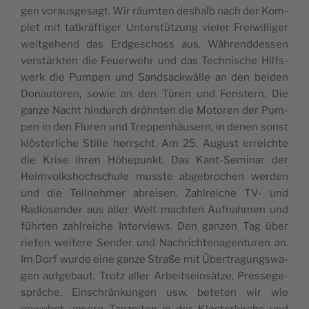
gen vor­aus­ge­sagt. Wir räum­ten des­halb nach der Kom­
plet mit tat­kräf­ti­ger Unter­stüt­zung vie­ler Frei­wil­li­ger
weit­ge­hend das Erd­ge­schoss aus. Wäh­rend­des­sen
ver­stärk­ten die Feu­er­wehr und das Tech­ni­sche Hilfs­
werk die Pum­pen und Sand­sack­wäl­le an den bei­den
Donau­to­ren, sowie an den Türen und Fens­tern. Die
gan­ze Nacht hin­durch dröhn­ten die Moto­ren der Pum­
pen in den Flu­ren und Trep­pen­häu­sern, in denen sonst
klös­ter­li­che Stil­le herrscht. Am 25. August erreich­te
die Kri­se ihren Höhe­punkt. Das Kant-Semi­nar der
Heim­volks­hoch­schu­le muss­te abge­bro­chen wer­den
und die Teil­neh­mer abrei­sen. Zahl­rei­che TV- und
Radio­sen­der aus aller Welt mach­ten Auf­nah­men und
führ­ten zahl­rei­che Inter­views. Den gan­zen Tag über
rie­fen wei­te­re Sen­der und Nach­rich­ten­agen­tu­ren an.
Im Dorf wur­de eine gan­ze Stra­ße mit Über­tra­gungs­wa­
gen auf­ge­baut. Trotz aller Arbeits­ein­sät­ze, Pres­se­ge­
sprä­che, Ein­schrän­kun­gen usw. bete­ten wir wie