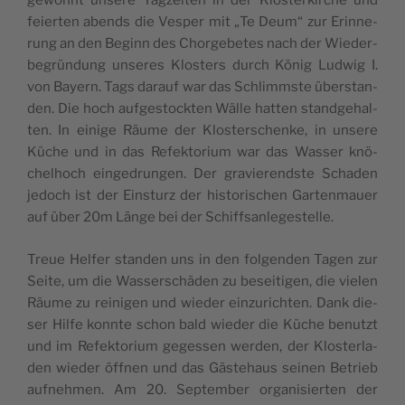
gewohnt unse­re Tag­zei­ten in der Klos­ter­kir­che und
fei­er­ten abends die Ves­per mit „Te Deum“ zur Erin­ne­
rung an den Beginn des Chor­ge­be­tes nach der Wie­der­
be­grün­dung unse­res Klos­ters durch König Lud­wig I.
von Bay­ern. Tags dar­auf war das Schlimms­te über­stan­
den. Die hoch auf­ge­stock­ten Wäl­le hat­ten stand­ge­hal­
ten. In eini­ge Räu­me der Klos­ter­schen­ke, in unse­re
Küche und in das Refek­to­ri­um war das Was­ser knö­
chel­hoch ein­ge­drun­gen. Der gra­vie­rends­te Scha­den
jedoch ist der Ein­sturz der his­to­ri­schen Gar­ten­mau­er
auf über 20m Län­ge bei der Schiffsanlegestelle.
Treue Hel­fer stan­den uns in den fol­gen­den Tagen zur
Sei­te, um die Was­ser­schä­den zu besei­ti­gen, die vie­len
Räu­me zu rei­ni­gen und wie­der ein­zu­rich­ten. Dank die­
ser Hil­fe konn­te schon bald wie­der die Küche benutzt
und im Refek­to­ri­um geges­sen wer­den, der Klos­ter­la­
den wie­der öff­nen und das Gäs­te­haus sei­nen Betrieb
auf­neh­men. Am 20. Sep­tem­ber orga­ni­sier­ten der