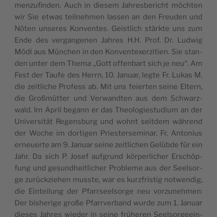
men­zu­fin­den. Auch in die­sem Jah­res­be­richt möch­ten
wir Sie etwas teil­neh­men las­sen an den Freu­den und
Nöten unse­res Kon­ven­tes. Geist­lich stärk­te uns zum
Ende des ver­gan­ge­nen Jah­res H.H. Prof. Dr. Lud­wig
Mödl aus Mün­chen in den Kon­vent­ex­er­zi­ti­en. Sie stan­
den unter dem The­ma „Gott offen­bart sich je neu“. Am
Fest der Tau­fe des Herrn, 10. Janu­ar, leg­te Fr. Lukas M.
die zeit­li­che Pro­fess ab. Mit uns fei­er­ten sei­ne Eltern,
die Groß­müt­ter und Ver­wand­ten aus dem Schwarz­
wald. Im April begann er das Theo­lo­gie­stu­di­um an der
Uni­ver­si­tät Regens­burg und wohnt seit­dem wäh­rend
der Woche im dor­ti­gen Pries­ter­se­mi­nar. Fr. Anto­ni­us
erneu­er­te am 9. Janu­ar sei­ne zeit­li­chen Gelüb­de für ein
Jahr. Da sich P. Josef auf­grund kör­per­li­cher Erschöp­
fung und gesund­heit­li­cher Pro­ble­me aus der Seel­sor­
ge zurück­zie­hen muss­te, war es kurz­fris­tig not­wen­dig,
die Ein­tei­lung der Pfarr­seel­sor­ge neu vor­zu­neh­men:
Der bis­he­ri­ge gro­ße Pfarr­ver­band wur­de zum 1. Janu­ar
die­ses Jah­res wie­der in sei­ne frü­he­ren Seel­sor­ge­ein­