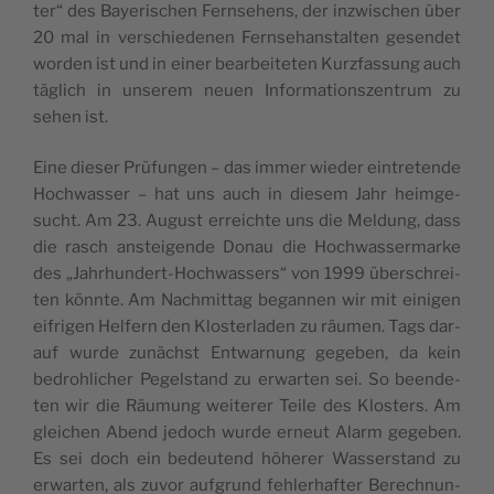
ter“ des Baye­ri­schen Fern­se­hens, der inzwi­schen über
20 mal in ver­schie­de­nen Fern­seh­an­stal­ten gesen­det
wor­den ist und in einer bear­bei­te­ten Kurz­fas­sung auch
täg­lich in unse­rem neu­en Infor­ma­ti­ons­zen­trum zu
sehen ist.
Eine die­ser Prü­fun­gen – das immer wie­der ein­tre­ten­de
Hoch­was­ser – hat uns auch in die­sem Jahr heim­ge­
sucht. Am 23. August erreich­te uns die Mel­dung, dass
die rasch anstei­gen­de Donau die Hoch­was­ser­mar­ke
des „Jahr­hun­dert-Hoch­was­sers“ von 1999 über­schrei­
ten könn­te. Am Nach­mit­tag began­nen wir mit eini­gen
eif­ri­gen Hel­fern den Klos­ter­la­den zu räu­men. Tags dar­
auf wur­de zunächst Ent­war­nung gege­ben, da kein
bedroh­li­cher Pegel­stand zu erwar­ten sei. So been­de­
ten wir die Räu­mung wei­te­rer Tei­le des Klos­ters. Am
glei­chen Abend jedoch wur­de erneut Alarm gege­ben.
Es sei doch ein bedeu­tend höhe­rer Was­ser­stand zu
erwar­ten, als zuvor auf­grund feh­ler­haf­ter Berech­nun­