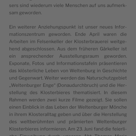
sers sind wie­der­um vie­le Men­schen auf uns auf­merk­
sam geworden.
Ein wei­te­rer Anzie­hungs­punkt ist unser neu­es Infor­
ma­ti­ons­zen­trum gewor­den. Ende April waren die
Arbei­ten im Fel­sen­kel­ler der Klos­ter­braue­rei weit­ge­
hend abge­schlos­sen. Aus dem frü­he­ren Gär­kel­ler ist
ein anspre­chen­der Aus­stel­lungs­raum gewor­den.
Expo­na­te, Fotos und Infor­ma­ti­ons­ta­feln prä­sen­tie­ren
das klös­ter­li­che Leben von Wel­ten­burg in Geschich­te
und Gegen­wart. Wei­ter wer­den das Natur­schutz­ge­biet
„Wel­ten­bur­ger Enge“ (Donau­durch­bruch) und die Her­
stel­lung des Klos­ter­bie­res the­ma­ti­siert. In die­sem
Rah­men wer­den zwei kur­ze Fil­me gezeigt. Sie sol­len
einen Ein­blick in das Leben der Wel­ten­bur­ger Mön­che
in ihrem Klos­ter­all­tag geben und über die Her­stel­lung
des welt­be­rühm­ten und prä­mier­ten Wel­ten­bur­ger
Klos­ter­bie­res infor­mie­ren. Am 23. Juni fand die fei­er­li­