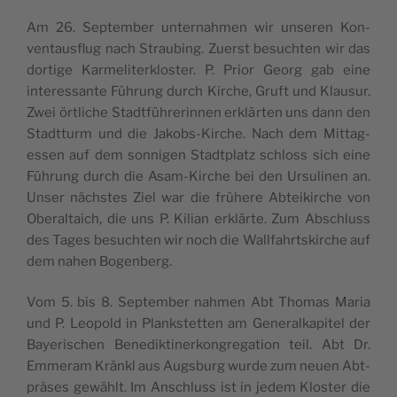
Am 26. Sep­tem­ber unter­nah­men wir unse­ren Kon­
vent­aus­flug nach Strau­bing. Zuerst besuch­ten wir das
dor­ti­ge Kar­me­li­ter­klos­ter. P. Pri­or Georg gab eine
inter­es­san­te Füh­rung durch Kir­che, Gruft und Klau­sur.
Zwei ört­li­che Stadt­füh­re­rin­nen erklär­ten uns dann den
Stadt­turm und die Jakobs-Kir­che. Nach dem Mit­tag­
essen auf dem son­ni­gen Stadt­platz schloss sich eine
Füh­rung durch die Asam-Kir­che bei den Ursu­li­nen an.
Unser nächs­tes Ziel war die frü­he­re Abtei­kir­che von
Ober­al­taich, die uns P. Kili­an erklär­te. Zum Abschluss
des Tages besuch­ten wir noch die Wall­fahrts­kir­che auf
dem nahen Bogenberg.
Vom 5. bis 8. Sep­tem­ber nah­men Abt Tho­mas Maria
und P. Leo­pold in Plank­stet­ten am Gene­ral­ka­pi­tel der
Baye­ri­schen Bene­dik­ti­ner­kon­gre­ga­ti­on teil. Abt Dr.
Emmer­am Kränkl aus Augs­burg wur­de zum neu­en Abt­
prä­ses gewählt. Im Anschluss ist in jedem Klos­ter die