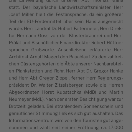
che Ein­wei­hung durch unse­ren Abt Tho­mas Maria
statt. Der baye­ri­sche Land­wirt­schafts­mi­nis­ter Herr
Josef Mil­ler hielt die Fest­an­spra­che, da ein grö­ße­rer
Teil der EU-För­der­mit­tel über sein Haus aus­ge­reicht
wur­de. Herr Land­rat Dr. Hubert Fal­ter­mei­er, Herr Direk­
tor Her­mann Goss von der Klos­ter­braue­rei und Herr
Prä­lat und Bischöf­li­cher Finanz­di­rek­tor Robert Hütt­ner
spra­chen Gruß­wor­te. Anschlie­ßend erläu­ter­te Herr
Archi­tekt Arnulf Magerl den Bau­ab­lauf. Zu den zahl­rei­
chen Gäs­ten gehör­ten die Äbte unse­rer Nach­bar­ab­tei­
en Plank­stet­ten und Rohr, Herr Abt Dr. Gre­gor Han­ke
und Herr Abt Gre­gor Zip­pel, fer­ner Herr Regie­rungs­
prä­si­dent Dr. Wal­ter Zit­zels­ber­ger, sowie die Her­ren
Abge­ord­ne­ten Horst Kubatsch­ka (MdB) und Mar­tin
Neu­mey­er (MdL). Nach der ers­ten Besich­ti­gung war zur
Brot­zeit gela­den. Bei strah­len­dem Son­nen­schein und
gemüt­li­cher Stim­mung ließ es sich gut aus­hal­ten. Das
Infor­ma­ti­ons­zen­trum wird von den Tou­ris­ten gut ange­
nom­men und zählt seit sei­ner Eröff­nung ca. 17.000