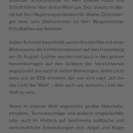
sit­zen­de. Schatz­meis­ter ist Herr Oswald Freidl und
Schrift­füh­rer Herr Anton Röhrl jun. Den Vor­sitz im Bei­
rat hat Herr Regie­rungs­prä­si­dent Dr. Wal­ter Zit­zels­ber­
ger inne, sein Stell­ver­tre­ter ist Herr Bür­ger­meis­ter
Fritz Mathes aus Kelheim.
Vol­ker Schmidt beschließt sei­nen Klos­ter­film mit einer
Bild­se­quenz der Lich­ter­pro­zes­si­on auf den Frau­en­berg
am 15. August. Lich­ter wer­den nun auch in den grau­en
Novem­ber­ta­gen auf den Grä­bern der Ver­stor­be­nen
ange­zün­det wie auch in vie­len Woh­nun­gen. Jedes Licht
kann uns an DEN erin­nern, der von sich sagt: „Ich bin
das Licht der Welt“ – aber auch uns zumu­tet, Licht der
Welt zu sein.
Wenn in unse­rer Welt ange­sichts gro­ßer Natur­ka­ta­
stro­phen, Ter­ror­an­schlä­ge und ande­rer Unglücks­fäl­le
oder auch im Hin­blick auf bestimm­te poli­ti­sche und
wirt­schaft­li­che Ent­wick­lun­gen sich Angst und Kla­ge