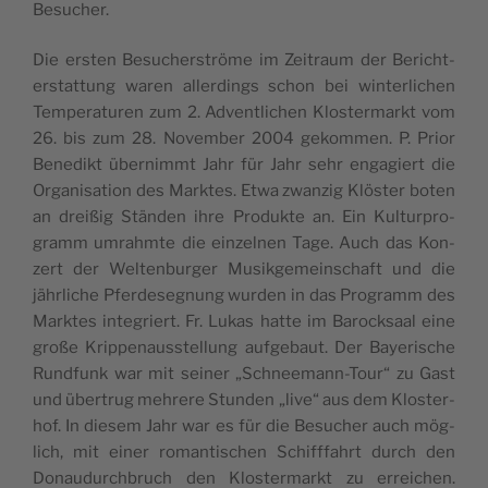
Besucher.
Die ers­ten Besu­cher­strö­me im Zeit­raum der Bericht­
erstat­tung waren aller­dings schon bei win­ter­li­chen
Tem­pe­ra­tu­ren zum 2. Advent­li­chen Klos­ter­markt vom
26. bis zum 28. Novem­ber 2004 gekom­men. P. Pri­or
Bene­dikt über­nimmt Jahr für Jahr sehr enga­giert die
Orga­ni­sa­ti­on des Mark­tes. Etwa zwan­zig Klös­ter boten
an drei­ßig Stän­den ihre Pro­duk­te an. Ein Kul­tur­pro­
gramm umrahm­te die ein­zel­nen Tage. Auch das Kon­
zert der Wel­ten­bur­ger Musik­ge­mein­schaft und die
jähr­li­che Pfer­de­seg­nung wur­den in das Pro­gramm des
Mark­tes inte­griert. Fr. Lukas hat­te im Barock­saal eine
gro­ße Krip­pen­aus­stel­lung auf­ge­baut. Der Baye­ri­sche
Rund­funk war mit sei­ner „Schnee­mann-Tour“ zu Gast
und über­trug meh­re­re Stun­den „live“ aus dem Klos­ter­
hof. In die­sem Jahr war es für die Besu­cher auch mög­
lich, mit einer roman­ti­schen Schiff­fahrt durch den
Donau­durch­bruch den Klos­ter­markt zu errei­chen.