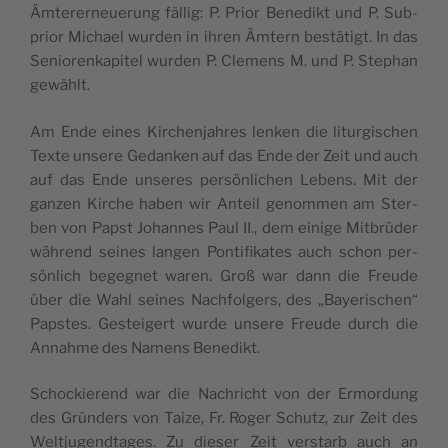
Ämter­er­neue­rung fäl­lig: P. Pri­or Bene­dikt und P. Sub­
pri­or Micha­el wur­den in ihren Ämtern bestä­tigt. In das
Senio­ren­ka­pi­tel wur­den P. Cle­mens M. und P. Ste­phan
gewählt.
Am Ende eines Kir­chen­jah­res len­ken die lit­ur­gi­schen
Tex­te unse­re Gedan­ken auf das Ende der Zeit und auch
auf das Ende unse­res per­sön­li­chen Lebens. Mit der
gan­zen Kir­che haben wir Anteil genom­men am Ster­
ben von Papst Johan­nes Paul II., dem eini­ge Mit­brü­der
wäh­rend sei­nes lan­gen Pon­ti­fi­ka­tes auch schon per­
sön­lich begeg­net waren. Groß war dann die Freu­de
über die Wahl sei­nes Nach­fol­gers, des „Baye­ri­schen“
Paps­tes. Gestei­gert wur­de unse­re Freu­de durch die
Annah­me des Namens Benedikt.
Scho­ckie­rend war die Nach­richt von der Ermor­dung
des Grün­ders von Tai­ze, Fr. Roger Schutz, zur Zeit des
Welt­ju­gend­ta­ges. Zu die­ser Zeit ver­starb auch an