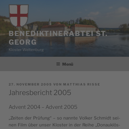
Zum
Inhalt
springen
BENEDIKTINERABTEI ST.
GEORG
Kloster Weltenburg
Menü
VERÖFFENTLICHT
27. NOVEMBER 2005
VON
MATTHIAS RISSE
AM
Jahresbericht 2005
Advent 2004 – Advent 2005
„Zei­ten der Prü­fung“ – so nann­te Vol­ker Schmidt sei­
nen Film über unser Klos­ter in der Rei­he „Donau­klös­