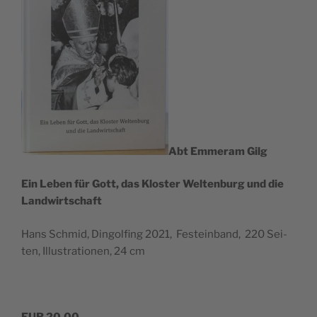
Abt Emmer­am Gilg
Ein Leben für Gott, das Klos­ter Wel­ten­burg und die
Landwirtschaft
Hans Schmid, Din­gol­fing 2021, Fest­ein­band, 220 Sei­
ten, Illus­tra­tio­nen, 24 cm
EUR 20,00