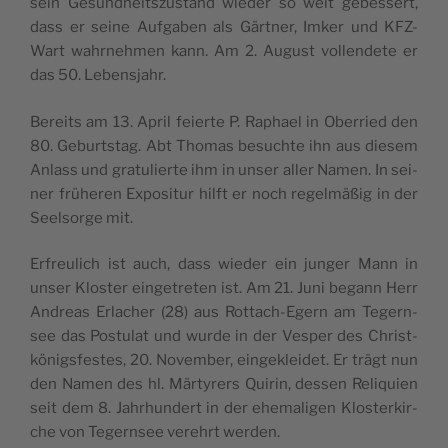
sein Gesund­heits­zu­stand wie­der so weit gebes­sert,
dass er sei­ne Auf­ga­ben als Gärt­ner, Imker und KFZ-
Wart wahr­neh­men kann. Am 2. August voll­ende­te er
das 50. Lebensjahr.
Bereits am 13. April fei­er­te P. Rapha­el in Ober­ried den
80. Geburts­tag. Abt Tho­mas besuch­te ihn aus die­sem
Anlass und gra­tu­lier­te ihm in unser aller Namen. In sei­
ner frü­he­ren Expo­si­tur hilft er noch regel­mä­ßig in der
Seel­sor­ge mit.
Erfreu­lich ist auch, dass wie­der ein jun­ger Mann in
unser Klos­ter ein­ge­tre­ten ist. Am 21. Juni begann Herr
Andre­as Erla­cher (28) aus Rot­tach-Egern am Tegern­
see das Pos­tu­lat und wur­de in der Ves­per des Christ­
kö­nigs­fes­tes, 20. Novem­ber, ein­ge­klei­det. Er trägt nun
den Namen des hl. Mär­ty­rers Qui­rin, des­sen Reli­qui­en
seit dem 8. Jahr­hun­dert in der ehe­ma­li­gen Klos­ter­kir­
che von Tegern­see ver­ehrt werden.