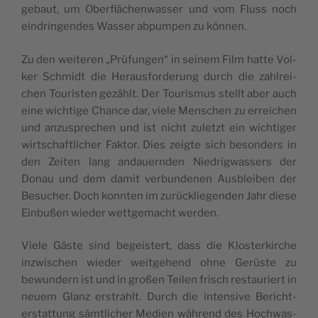
gebaut, um Ober­flä­chen­was­ser und vom Fluss noch
ein­drin­gen­des Was­ser abpum­pen zu können.
Zu den wei­te­ren „Prü­fun­gen“ in sei­nem Film hat­te Vol­
ker Schmidt die Her­aus­for­de­rung durch die zahl­rei­
chen Tou­ris­ten gezählt. Der Tou­ris­mus stellt aber auch
eine wich­ti­ge Chan­ce dar, vie­le Men­schen zu errei­chen
und anzu­spre­chen und ist nicht zuletzt ein wich­ti­ger
wirt­schaft­li­cher Fak­tor. Dies zeig­te sich beson­ders in
den Zei­ten lang andau­ern­den Nied­rig­was­sers der
Donau und dem damit ver­bun­de­nen Aus­blei­ben der
Besu­cher. Doch konn­ten im zurück­lie­gen­den Jahr die­se
Ein­bu­ßen wie­der wett­ge­macht werden.
Vie­le Gäs­te sind begeis­tert, dass die Klos­ter­kir­che
inzwi­schen wie­der weit­ge­hend ohne Gerüs­te zu
bewun­dern ist und in gro­ßen Tei­len frisch restau­riert in
neu­em Glanz erstrahlt. Durch die inten­si­ve Bericht­
erstat­tung sämt­li­cher Medi­en wäh­rend des Hoch­was­