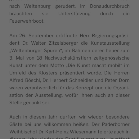
nach Wel­ten­burg geru­dert. Im Donau­durch­bruch
brauch­ten sie Unter­stüt­zung durch ein
Feuerwehrboot.
Am 26. Sep­tem­ber eröff­ne­te Herr Regie­rungs­prä­si­
dent Dr. Wal­ter Zit­zels­ber­ger die Kunst­aus­stel­lung
„Wel­ten­bur­ger Spu­ren“, im Rah­men derer heu­er zum
3. Mal von 18 Nach­wuchs­künst­lern zeit­ge­nös­si­sche
Kunst unter dem Mot­to „Die Kunst macht mobil“ im
Umfeld des Klos­ters prä­sen­tiert wur­de. Die Her­ren
Alfred Böschl, Dr. Her­bert Schneid­ler und Peter Dorn
waren ver­ant­wort­lich für das Kon­zept und die Orga­ni­
sa­ti­on der Aus­stel­lung, wofür ihnen auch an die­ser
Stel­le gedankt sei.
Auch in die­sem Jahr durf­ten wir wie­der beson­de­re
Gäs­te bei uns will­kom­men hei­ßen. Der Pader­bor­ner
Weih­bi­schof Dr. Karl-Heinz Wie­se­mann fei­er­te auch in