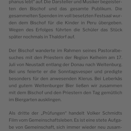
pha­nus lebt“ auf. Die Dar­stel­ler und Musi­ker begeis­ter­
ten den Bischof und das gesam­te Publi­kum. Die
gesam­mel­ten Spen­den im voll besetz­ten Fest­saal wur­
den dem Bischof für die Kin­der in Peru über­ge­ben.
Wegen des Erfol­ges führ­ten die Schü­ler das Stück
spä­ter noch­mals in Thal­dorf auf.
Der Bischof wan­der­te im Rah­men sei­nes Pas­to­ral­be­
su­ches mit den Pries­tern der Regi­on Kel­heim am 17.
Juli von Neu­stadt ent­lang der Donau nach Wel­ten­burg.
Bei uns fei­er­te er die Sonn­tags­ves­per und pre­dig­te
beson­ders für den anwe­sen­den Kle­rus. Bei Leber­käs
und gutem Wel­ten­bur­ger Bier lie­ßen wir zusam­men
mit dem Bischof und den Pries­tern den Tag gemüt­lich
im Bier­gar­ten ausklingen.
Als drit­te der „Prü­fun­gen“ han­delt Vol­ker Schmidts
Film vom Gemein­schafts­le­ben. Es ist eine ste­te Auf­ga­
be von Gemein­schaft, sich immer wie­der neu zusam­