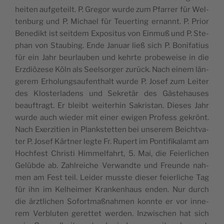
hei­ten auf­ge­teilt. P. Gre­gor wur­de zum Pfar­rer für Wel­
ten­burg und P. Micha­el für Teu­er­ting ernannt. P. Pri­or
Bene­dikt ist seit­dem Expo­si­tus von Ein­muß und P. Ste­
phan von Stau­bing. Ende Janu­ar ließ sich P. Boni­fa­ti­us
für ein Jahr beur­lau­ben und kehr­te pro­be­wei­se in die
Erz­diö­ze­se Köln als Seel­sor­ger zurück. Nach einem län­
ge­rem Erho­lungs­auf­ent­halt wur­de P. Josef zum Lei­ter
des Klos­ter­la­dens und Sekre­tär des Gäs­te­hau­ses
beauf­tragt. Er bleibt wei­ter­hin Sakristan. Die­ses Jahr
wur­de auch wie­der mit einer ewi­gen Pro­fess gekrönt.
Nach Exer­zi­ti­en in Plank­stet­ten bei unse­rem Beicht­va­
ter P. Josef Kärt­ner leg­te Fr. Rupert im Pon­ti­fi­kal­amt am
Hoch­fest Chris­ti Him­mel­fahrt, 5. Mai, die Fei­er­li­chen
Gelüb­de ab. Zahl­rei­che Ver­wand­te und Freun­de nah­
men am Fest teil. Lei­der muss­te die­ser fei­er­li­che Tag
für ihn im Kel­hei­mer Kran­ken­haus enden. Nur durch
die ärzt­li­chen Sofort­maß­nah­men konn­te er vor inne­
rem Ver­blu­ten geret­tet wer­den. Inzwi­schen hat sich