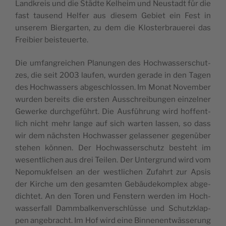
Land­kreis und die Städ­te Kel­heim und Neu­stadt für die
fast tau­send Hel­fer aus die­sem Gebiet ein Fest in
unse­rem Bier­gar­ten, zu dem die Klos­ter­braue­rei das
Frei­bier beisteuerte.
Die umfang­rei­chen Pla­nun­gen des Hoch­was­ser­schut­
zes, die seit 2003 lau­fen, wur­den gera­de in den Tagen
des Hoch­was­sers abge­schlos­sen. Im Monat Novem­ber
wur­den bereits die ers­ten Aus­schrei­bun­gen ein­zel­ner
Gewer­ke durch­ge­führt. Die Aus­füh­rung wird hof­fent­
lich nicht mehr lan­ge auf sich war­ten las­sen, so dass
wir dem nächs­ten Hoch­was­ser gelas­se­ner gegen­über
ste­hen kön­nen. Der Hoch­was­ser­schutz besteht im
wesent­li­chen aus drei Tei­len. Der Unter­grund wird vom
Nepo­muk­fel­sen an der west­li­chen Zufahrt zur Apsis
der Kir­che um den gesam­ten Gebäu­de­kom­plex abge­
dich­tet. An den Toren und Fens­tern wer­den im Hoch­
was­ser­fall Damm­bal­ken­ver­schlüs­se und Schutz­klap­
pen ange­bracht. Im Hof wird eine Bin­nen­ent­wäs­se­rung