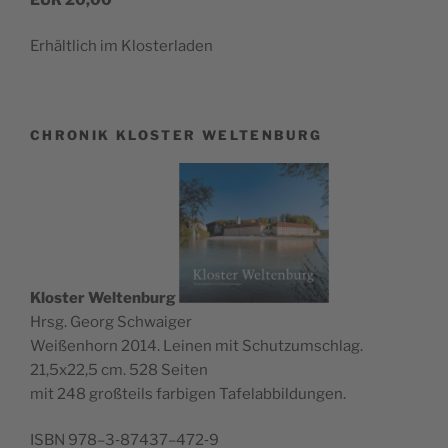
Erhält­lich im Klosterladen
CHRONIK KLOSTER WELTENBURG
Klos­ter Wel­ten­burg
Hrsg. Georg Schwaiger
Wei­ßen­horn 2014. Lei­nen mit Schutz­um­schlag.
21,5x22,5 cm. 528 Seiten
mit 248 groß­teils far­bi­gen Tafelabbildungen.
ISBN 978–3‑87437–472‑9