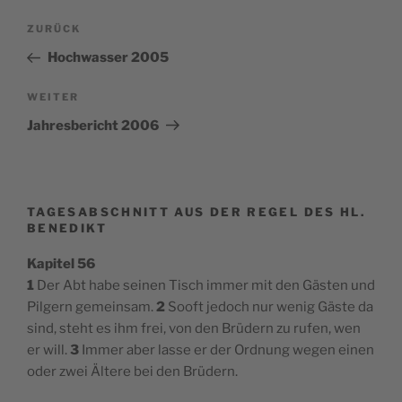
Beitragsnavigation
Vorheriger
ZURÜCK
Beitrag
Hochwasser 2005
Nächster
WEITER
Beitrag
Jahresbericht 2006
TAGESABSCHNITT AUS DER REGEL DES HL.
BENEDIKT
Kapitel 56
1
Der Abt habe seinen Tisch immer mit den Gästen und
Pilgern gemeinsam.
2
Sooft jedoch nur wenig Gäste da
sind, steht es ihm frei, von den Brüdern zu rufen, wen
er will.
3
Immer aber lasse er der Ordnung wegen einen
oder zwei Ältere bei den Brüdern.