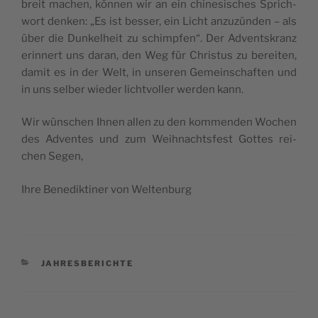
breit machen, kön­nen wir an ein chi­ne­si­sches Sprich­
wort den­ken: „Es ist bes­ser, ein Licht anzu­zün­den – als
über die Dun­kel­heit zu schimp­fen“. Der Advents­kranz
erin­nert uns dar­an, den Weg für Chris­tus zu berei­ten,
damit es in der Welt, in unse­ren Gemein­schaf­ten und
in uns sel­ber wie­der licht­vol­ler wer­den kann.
Wir wün­schen Ihnen allen zu den kom­men­den Wochen
des Adven­tes und zum Weih­nachts­fest Got­tes rei­
chen Segen,
Ihre Bene­dik­ti­ner von Weltenburg
KATEGORIEN
JAHRESBERICHTE