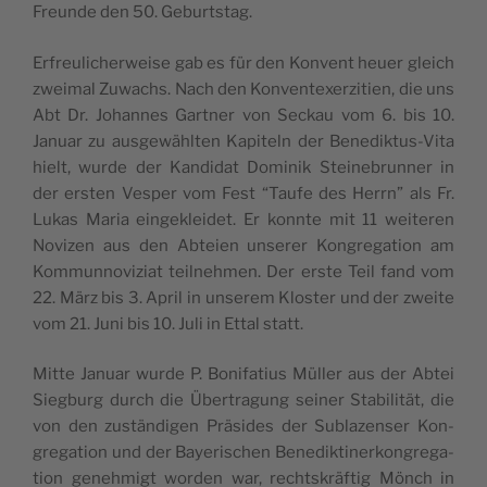
Freun­de den 50. Geburtstag.
Erfreu­li­cher­wei­se gab es für den Kon­vent heuer gleich
zwei­mal Zuwachs. Nach den Kon­ven­te­xer­zi­tien, die uns
Abt Dr. Johan­nes Gart­ner von Sec­kau vom 6. bis 10.
Januar zu aus­ge­wähl­ten Kapi­teln der Bene­dik­tus-Vita
hielt, wur­de der Kan­di­dat Domi­nik Stei­ne­brun­ner in
der ers­ten Ves­per vom Fest “Tau­fe des Herrn” als Fr.
Lukas Maria ein­ge­klei­det. Er konn­te mit 11 wei­te­ren
Novi­zen aus den Abteien unse­rer Kon­gre­ga­tion am
Kom­mun­no­vi­ziat teil­neh­men. Der ers­te Teil fand vom
22. März bis 3. April in unse­rem Klos­ter und der zwei­te
vom 21. Juni bis 10. Juli in Ettal statt.
Mit­te Januar wur­de P. Boni­fa­tius Müller aus der Abtei
Sieg­burg durch die Über­tra­gung sei­ner Sta­bi­li­tät, die
von den zus­tän­di­gen Prä­si­des der Subla­zen­ser Kon­
gre­ga­tion und der Baye­ris­chen Bene­dik­ti­ner­kon­gre­ga­
tion geneh­migt wor­den war, rechts­kräf­tig Mönch in