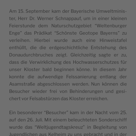
Am 15. Sep­tem­ber kam der Baye­ris­che Umwelt­mi­nis­
ter, Herr Dr. Wer­ner Sch­nap­pauf, um in einer klei­nen
Feiers­tun­de dem Naturs­chutz­ge­biet “Wel­ten­bur­ger
Enge” das Prä­di­kat “Schöns­te Geo­to­pe Bayerns” zu
ver­leihen. Hier­bei wur­de auch eine Hin­weis­ta­fel
enthüllt, die die erd­ges­chichtli­che Ents­tehung des
Donau­durch­bru­ches zeigt. Gleich­zei­tig sag­te er zu,
dass die Ver­wir­kli­chung des Hoch­was­sers­chutzes für
unser Klos­ter bald begin­nen kön­ne. In die­sem Jahr
konn­te die auf­wen­di­ge Fels­sa­nie­rung entlang der
Asams­traße abges­chlos­sen wer­den. Nun kön­nen die
Besu­cher wie­der frei von Behin­de­run­gen und gesi­
chert vor Fel­sabs­tür­zen das Klos­ter erreichen.
Ein beson­de­rer “Besu­cher” kam in der Nacht vom 25.
auf den 26. Juli. Mit einem beleuch­te­ten Son­ders­chiff
wur­de das “Welt­ju­gend­tags­kreuz” in Beglei­tung von
Jugend­li­chen aus Kelheim zu uns gebracht und in der