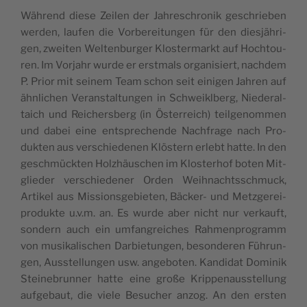
Wäh­rend die­se Zei­len der Jah­res­chro­nik ges­chrie­ben
wer­den, lau­fen die Vor­be­rei­tun­gen für den dies­jäh­ri­
gen, zwei­ten Wel­ten­bur­ger Klos­ter­markt auf Hoch­tou­
ren. Im Vor­jahr wur­de er erst­mals orga­ni­siert, nach­dem
P. Prior mit sei­nem Team schon seit eini­gen Jah­ren auf
ähn­li­chen Verans­tal­tun­gen in Sch­weiklberg, Nie­de­ral­
taich und Reichers­berg (in Öste­rreich) teil­ge­nom­men
und dabei eine ents­pre­chen­de Nach­fra­ge nach Pro­
duk­ten aus vers­chie­de­nen Klös­tern erlebt hat­te. In den
gesch­mück­ten Holzhäus­chen im Klos­terhof boten Mit­
glie­der vers­chie­de­ner Orden Weih­nachtssch­muck,
Arti­kel aus Mis­sions­ge­bie­ten, Bäc­ker- und Metz­ge­rei­
pro­duk­te u.v.m. an. Es wur­de aber nicht nur ver­kauft,
son­dern auch ein umfan­grei­ches Rah­men­pro­gramm
von musi­ka­lis­chen Dar­bie­tun­gen, beson­de­ren Füh­run­
gen, Auss­te­llun­gen usw. ange­bo­ten. Kan­di­dat Domi­nik
Stei­ne­brun­ner hat­te eine große Krip­pe­nauss­te­llung
auf­ge­baut, die vie­le Besu­cher anzog. An den ers­ten