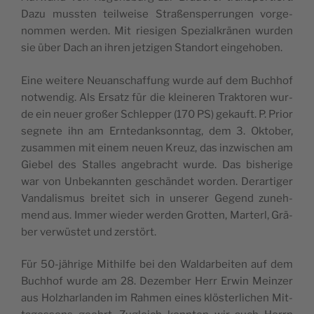
Dazu muss­ten teil­wei­se Straßens­pe­rrun­gen vor­ge­
nom­men wer­den. Mit rie­si­gen Spe­zial­krä­nen wur­den
sie über Dach an ihren jetzi­gen Stan­dort eingehoben.
Eine wei­te­re Neuans­chaf­fung wur­de auf dem Buchhof
not­wen­dig. Als Ersatz für die klei­ne­ren Trak­to­ren wur­
de ein neuer großer Schlep­per (170 PS) gekauft. P. Prior
seg­ne­te ihn am Ern­te­dank­sonn­tag, dem 3. Okto­ber,
zusam­men mit einem neuen Kreuz, das inz­wis­chen am
Gie­bel des Sta­lles ange­bracht wur­de. Das bishe­ri­ge
war von Unbe­kann­ten ges­chän­det wor­den. Derar­ti­ger
Van­da­lis­mus brei­tet sich in unse­rer Gegend zuneh­
mend aus. Immer wie­der wer­den Grot­ten, Mar­terl, Grä­
ber ver­wüs­tet und zerstört.
Für 50-jäh­ri­ge Mithil­fe bei den Wal­dar­bei­ten auf dem
Buchhof wur­de am 28. Dezem­ber Herr Erwin Mein­zer
aus Holzhar­lan­den im Rah­men eines klös­ter­li­chen Mit­