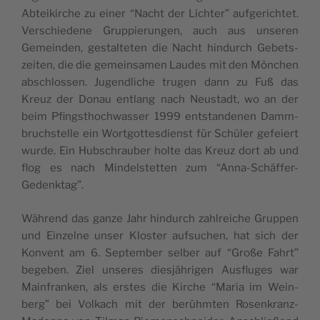
Abtei­kir­che zu einer “Nacht der Lich­ter” auf­ge­rich­tet.
Vers­chie­de­ne Grup­pie­run­gen, auch aus unse­ren
Gemein­den, ges­tal­te­ten die Nacht hin­durch Gebets­
zei­ten, die die gemein­sa­men Lau­des mit den Mön­chen
abs­chlos­sen. Jugend­li­che tru­gen dann zu Fuß das
Kreuz der Donau entlang nach Neus­tadt, wo an der
beim Pfingsthoch­was­ser 1999 ents­tan­de­nen Damm­
bruchs­te­lle ein Wort­got­tes­dienst für Schü­ler gefeiert
wur­de. Ein Hubs­chrau­ber hol­te das Kreuz dort ab und
flog es nach Min­dels­tet­ten zum “Anna-Schäf­fer-
Gedenk­tag”.
Wäh­rend das gan­ze Jahr hin­durch zahl­rei­che Grup­pen
und Ein­zel­ne unser Klos­ter auf­su­chen, hat sich der
Kon­vent am 6. Sep­tem­ber sel­ber auf “Große Fahrt”
bege­ben. Ziel unse­res dies­jäh­ri­gen Aus­flu­ges war
Main­fran­ken, als ers­tes die Kir­che “Maria im Wein­
berg” bei Vol­kach mit der berühm­ten Rosen­kranz-