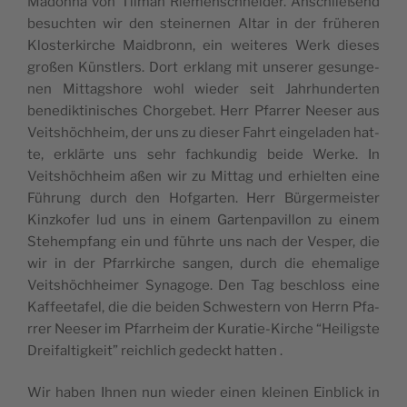
Madon­na von Til­man Rie­mensch­nei­der. Ans­chließend
besuch­ten wir den stei­ner­nen Altar in der frühe­ren
Klos­ter­kir­che Maid­bronn, ein wei­te­res Werk die­ses
großen Künstlers. Dort erklang mit unse­rer gesun­ge­
nen Mit­tagsho­re wohl wie­der seit Jahrhun­der­ten
bene­dik­ti­nis­ches Chor­ge­bet. Herr Pfa­rrer Nee­ser aus
Veitshöchheim, der uns zu die­ser Fahrt ein­ge­la­den hat­
te, erklär­te uns sehr fach­kun­dig bei­de Wer­ke. In
Veitshöchheim aßen wir zu Mit­tag und erhiel­ten eine
Füh­rung durch den Hof­gar­ten. Herr Bür­ger­meis­ter
Kinz­ko­fer lud uns in einem Gar­ten­pa­vi­llon zu einem
Stehemp­fang ein und führ­te uns nach der Ves­per, die
wir in der Pfarrkir­che san­gen, durch die ehe­ma­li­ge
Veitshöchhei­mer Syna­go­ge. Den Tag bes­chloss eine
Kaf­fee­ta­fel, die die bei­den Sch­wes­tern von Herrn Pfa­
rrer Nee­ser im Pfarrheim der Kura­tie-Kir­che “Hei­ligs­te
Drei­fal­tig­keit” reichlich gedeckt hatten .
Wir haben Ihnen nun wie­der einen klei­nen Ein­blick in