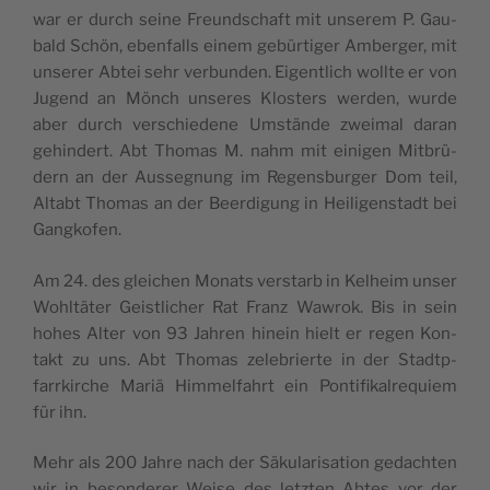
war er durch sei­ne Freunds­chaft mit unse­rem P. Gau­
bald Schön, eben­falls einem gebür­ti­ger Amber­ger, mit
unse­rer Abtei sehr ver­bun­den. Eigentlich woll­te er von
Jugend an Mönch unse­res Klos­ters wer­den, wur­de
aber durch vers­chie­de­ne Ums­tän­de zwei­mal daran
gehin­dert. Abt Tho­mas M. nahm mit eini­gen Mit­brü­
dern an der Aus­seg­nung im Regens­bur­ger Dom teil,
Altabt Tho­mas an der Beer­di­gung in Hei­li­gens­tadt bei
Gangkofen.
Am 24. des glei­chen Monats vers­tarb in Kelheim unser
Wohl­tä­ter Geistli­cher Rat Franz Waw­rok. Bis in sein
hohes Alter von 93 Jah­ren hinein hielt er regen Kon­
takt zu uns. Abt Tho­mas zele­brier­te in der Stadtp­
farrkir­che Mariä Him­mel­fahrt ein Pon­ti­fi­kal­re­quiem
für ihn.
Mehr als 200 Jah­re nach der Säku­la­ri­sa­tion gedach­ten
wir in beson­de­rer Wei­se des letz­ten Abtes vor der