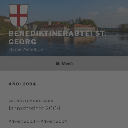
Saltar
al
contenido
BENEDIKTINERABTEI ST.
GEORG
Kloster Weltenburg
Menú
AÑO:
2004
PUBLICADO
28. NOVIEMBRE 2004
EL
Jahresbericht 2004
Advent 2003 — Advent 2004