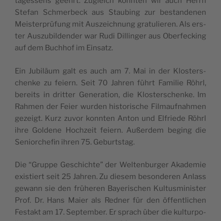
ta­ges­sens geehrt. Zugleich konn­ten wir auch Herrn
Ste­fan Sch­mer­beck aus Stau­bing zur bes­tan­de­nen
Meis­ter­prü­fung mit Aus­zeich­nung gra­tu­lie­ren. Als ers­
ter Aus­zu­bil­den­der war Rudi Dillin­ger aus Ober­fec­king
auf dem Buchhof im Einsatz.
Ein Jubi­läum galt es auch am 7. Mai in der Klos­ters­
chen­ke zu feiern. Seit 70 Jah­ren führt Fami­lie Röhrl,
bereits in drit­ter Gene­ra­tion, die Klos­ters­chen­ke. Im
Rah­men der Feier wur­den his­to­ris­che Fil­mauf­nah­men
gezeigt. Kurz zuvor konn­ten Anton und Elfrie­de Röhrl
ihre Gol­de­ne Hoch­zeit feiern. Außer­dem beging die
Senior­che­fin ihren 75. Geburtstag.
Die “Grup­pe Ges­chich­te” der Wel­ten­bur­ger Aka­de­mie
exis­tiert seit 25 Jah­ren. Zu die­sem beson­de­ren Anlass
gewann sie den frühe­ren Baye­ris­chen Kul­tus­mi­nis­ter
Prof. Dr. Hans Maier als Red­ner für den öffentli­chen
Fes­takt am 17. Sep­tem­ber. Er sprach über die kul­tur­po­