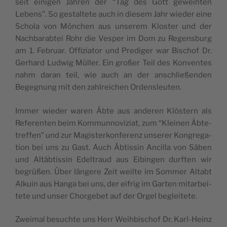
seit eini­gen Jah­ren der “Tag des Gott geweih­ten
Lebens”. So ges­tal­te­te auch in die­sem Jahr wie­der eine
Scho­la von Mön­chen aus unse­rem Klos­ter und der
Nach­ba­rab­tei Rohr die Ves­per im Dom zu Regens­burg
am 1. Februar. Offi­zia­tor und Pre­di­ger war Bis­chof Dr.
Gerhard Lud­wig Müller. Ein großer Teil des Kon­ven­tes
nahm daran teil, wie auch an der ans­chließen­den
Begeg­nung mit den zahl­rei­chen Ordensleuten.
Immer wie­der waren Äbte aus ande­ren Klös­tern als
Refe­ren­ten beim Kom­mun­no­vi­ziat, zum “Klei­nen Äbte­
tref­fen” und zur Magis­ter­kon­fe­renz unse­rer Kon­gre­ga­
tion bei uns zu Gast. Auch Äbtis­sin Anci­lla von Säben
und Altäb­tis­sin Edel­traud aus Eibin­gen dur­ften wir
begrüßen. Über län­ge­re Zeit weil­te im Som­mer Altabt
Alkuin aus Han­ga bei uns, der eifrig im Gar­ten mitar­bei­
te­te und unser Chor­ge­bet auf der Orgel begleitete.
Zwei­mal besuch­te uns Herr Weih­bis­chof Dr. Karl-Heinz