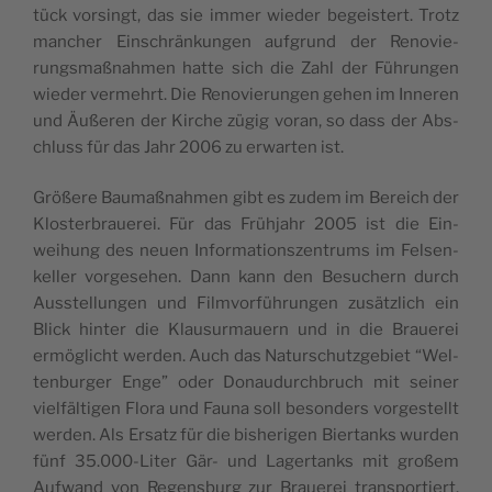
tück vor­singt, das sie immer wie­der begeis­tert. Trotz
man­cher Eins­chrän­kun­gen auf­grund der Reno­vie­
rungs­maß­nah­men hat­te sich die Zahl der Füh­run­gen
wie­der ver­mehrt. Die Reno­vie­run­gen gehen im Inne­ren
und Äuße­ren der Kir­che zügig voran, so dass der Abs­
chluss für das Jahr 2006 zu erwar­ten ist.
Größe­re Bau­maß­nah­men gibt es zudem im Bereich der
Klos­ter­braue­rei. Für das Früh­jahr 2005 ist die Ein­
weihung des neuen Infor­ma­tions­zen­trums im Fel­sen­
ke­ller vor­ge­sehen. Dann kann den Besu­chern durch
Auss­te­llun­gen und Film­vor­füh­run­gen zusätz­lich ein
Blick hin­ter die Klau­sur­mauern und in die Braue­rei
ermö­glicht wer­den. Auch das Naturs­chutz­ge­biet “Wel­
ten­bur­ger Enge” oder Donau­durch­bruch mit sei­ner
viel­fäl­ti­gen Flo­ra und Fau­na soll beson­ders vor­ges­tellt
wer­den. Als Ersatz für die bishe­ri­gen Bier­tanks wur­den
fünf 35.000-Liter Gär- und Lager­tanks mit großem
Auf­wand von Regens­burg zur Braue­rei trans­por­tiert.