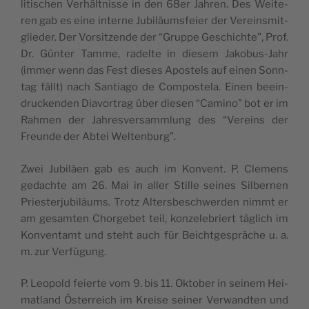
li­tis­chen Verhält­nis­se in den 68er Jah­ren. Des Wei­te­
ren gab es eine inter­ne Jubi­läums­feier der Vereins­mit­
glie­der. Der Vor­sitzen­de der “Grup­pe Ges­chich­te”, Prof.
Dr. Gün­ter Tam­me, radel­te in die­sem Jako­bus-Jahr
(immer wenn das Fest die­ses Apos­tels auf einen Sonn­
tag fällt) nach San­tia­go de Com­pos­te­la. Einen beein­
druc­ken­den Dia­vor­trag über die­sen “Camino” bot er im
Rah­men der Jah­res­ver­samm­lung des “Vereins der
Freun­de der Abtei Weltenburg”.
Zwei Jubi­läen gab es auch im Kon­vent. P. Cle­mens
gedach­te am 26. Mai in aller Sti­lle sei­nes Sil­ber­nen
Pries­ter­ju­bi­läums. Trotz Alters­besch­wer­den nimmt er
am gesam­ten Chor­ge­bet teil, kon­ze­le­briert täglich im
Kon­ven­tamt und steht auch für Beicht­ges­prä­che u. a.
m. zur Verfügung.
P. Leo­pold feier­te vom 9. bis 11. Okto­ber in sei­nem Hei­
matland Öste­rreich im Krei­se sei­ner Ver­wand­ten und