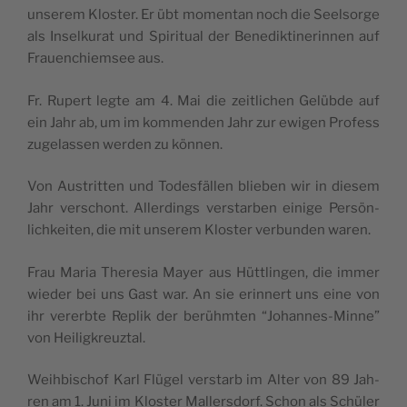
unse­rem Klos­ter. Er übt momen­tan noch die Seel­sor­ge
als Insel­ku­rat und Spi­ri­tual der Bene­dik­ti­ne­rin­nen auf
Frauen­chiem­see aus.
Fr. Rupert leg­te am 4. Mai die zeitli­chen Gelüb­de auf
ein Jahr ab, um im kom­men­den Jahr zur ewi­gen Pro­fess
zuge­las­sen wer­den zu können.
Von Aus­trit­ten und Todes­fä­llen blie­ben wir in die­sem
Jahr vers­chont. Aller­dings vers­tar­ben eini­ge Per­sön­
lich­kei­ten, die mit unse­rem Klos­ter ver­bun­den waren.
Frau Maria The­re­sia Mayer aus Hüttlin­gen, die immer
wie­der bei uns Gast war. An sie erin­nert uns eine von
ihr vererb­te Replik der berühm­ten “Johan­nes-Min­ne”
von Heiligkreuztal.
Weih­bis­chof Karl Flü­gel vers­tarb im Alter von 89 Jah­
ren am 1. Juni im Klos­ter Mallers­dorf. Schon als Schü­ler