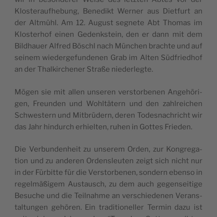
Klos­te­ra­ufhe­bung, Bene­dikt Wer­ner aus Diet­furt an
der Alt­mühl. Am 12. August seg­ne­te Abt Tho­mas im
Klos­terhof einen Gedenks­tein, den er dann mit dem
Bildhauer Alfred Bös­chl nach Mün­chen brach­te und auf
sei­nem wie­der­ge­fun­de­nen Grab im Alten Süd­friedhof
an der Thal­kir­che­ner Straße niederlegte.
Mögen sie mit allen unse­ren vers­tor­be­nen Angehö­ri­
gen, Freun­den und Wohl­tä­tern und den zahl­rei­chen
Sch­wes­tern und Mit­brü­dern, deren Todes­na­chricht wir
das Jahr hin­durch erhiel­ten, ruhen in Got­tes Frieden.
Die Ver­bun­denheit zu unse­rem Orden, zur Kon­gre­ga­
tion und zu ande­ren Ordens­leu­ten zeigt sich nicht nur
in der Für­bit­te für die Vers­tor­be­nen, son­dern eben­so in
regel­mäßi­gem Aus­tausch, zu dem auch gegen­sei­ti­ge
Besu­che und die Teil­nah­me an vers­chie­de­nen Verans­
tal­tun­gen gehö­ren. Ein tra­di­tio­ne­ller Ter­min dazu ist