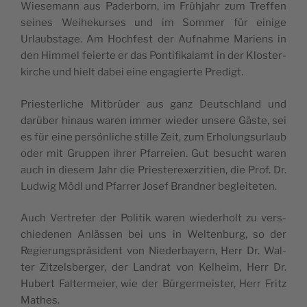
Wie­se­mann aus Pader­born, im Früh­jahr zum Tref­fen
sei­nes Weihe­kur­ses und im Som­mer für eini­ge
Urlaubs­ta­ge. Am Hoch­fest der Auf­nah­me Mariens in
den Him­mel feier­te er das Pon­ti­fi­ka­lamt in der Klos­ter­
kir­che und hielt dabei eine enga­gier­te Predigt.
Pries­ter­li­che Mit­brü­der aus ganz Deu­ts­chland und
darü­ber hinaus waren immer wie­der unse­re Gäs­te, sei
es für eine per­sön­li­che sti­lle Zeit, zum Erho­lung­sur­laub
oder mit Grup­pen ihrer Pfa­rreien. Gut besucht waren
auch in die­sem Jahr die Pries­te­re­xer­zi­tien, die Prof. Dr.
Lud­wig Mödl und Pfa­rrer Josef Brand­ner begleiteten.
Auch Ver­tre­ter der Poli­tik waren wie­derholt zu vers­
chie­de­nen Anläs­sen bei uns in Wel­ten­burg, so der
Regie­rungs­prä­si­dent von Nie­der­ba­yern, Herr Dr. Wal­
ter Zitzels­ber­ger, der Lan­drat von Kelheim, Herr Dr.
Hubert Fal­ter­meier, wie der Bür­ger­meis­ter, Herr Fritz
Mathes.