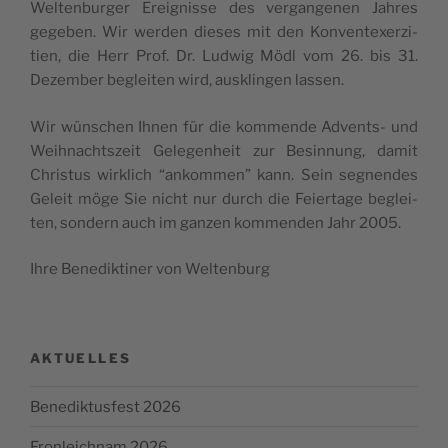
Wel­ten­bur­ger Ereig­nis­se des ver­gan­ge­nen Jah­res
gege­ben. Wir wer­den die­ses mit den Kon­ven­te­xer­zi­
tien, die Herr Prof. Dr. Lud­wig Mödl vom 26. bis 31.
Dezem­ber beglei­ten wird, aus­klin­gen lassen.
Wir wüns­chen Ihnen für die kom­men­de Advents- und
Weih­nachts­zeit Gele­genheit zur Besin­nung, damit
Chris­tus wir­klich “ankom­men” kann. Sein seg­nen­des
Geleit möge Sie nicht nur durch die Feier­ta­ge beglei­
ten, son­dern auch im gan­zen kom­men­den Jahr 2005.
Ihre Bene­dik­ti­ner von Weltenburg
AKTUELLES
Benediktusfest 2026
Fronleichnam 2026