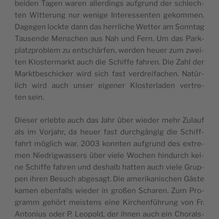
bei­den Tagen waren aller­dings auf­grund der schlech­
ten Wit­te­rung nur weni­ge Inter­es­sen­ten gekom­men.
Dage­gen lock­te dann das herrli­che Wet­ter am Sonn­tag
Tau­sen­de Mens­chen aus Nah und Fern. Um das Park­
platz­pro­blem zu ents­chär­fen, wer­den heuer zum zwei­
ten Klos­ter­markt auch die Schif­fe fah­ren. Die Zahl der
Markt­bes­chic­ker wird sich fast ver­drei­fa­chen. Natür­
lich wird auch unser eige­ner Klos­ter­la­den ver­tre­
ten sein.
Die­ser erleb­te auch das Jahr über wie­der mehr Zulauf
als im Vor­jahr, da heuer fast durch­gän­gig die Schiff­
fahrt möglich war. 2003 konn­ten auf­grund des extre­
men Nie­drig­was­sers über vie­le Wochen hin­durch kei­
ne Schif­fe fah­ren und des­halb hat­ten auch vie­le Grup­
pen ihren Besuch abge­sagt. Die ame­ri­ka­nis­chen Gäs­te
kamen eben­falls wie­der in großen Scha­ren. Zum Pro­
gramm gehört meis­tens eine Kir­chen­füh­rung von Fr.
Anto­nius oder P. Leo­pold, der ihnen auch ein Cho­rals­