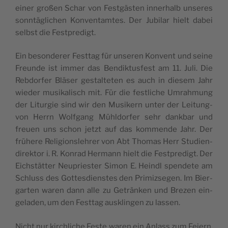
einer großen Schar von Fest­gä­sten inne­rhalb unse­res
sonn­tä­gli­chen Kon­ven­tam­tes. Der Jubi­lar hielt dabei
selb­st die Festpredigt.
Ein beson­de­rer Fest­tag für unse­ren Kon­vent und sei­ne
Freun­de ist immer das Ben­dik­tu­sfe­st am 11. Juli. Die
Reb­dor­fer Blä­ser gestal­te­ten es auch in die­sem Jahr
wie­der musi­ka­li­sch mit. Für die festli­che Umrah­mung
der Litur­gie sind wir den Musi­kern unter der Lei­tung­
von Herrn Wol­fgang Mühl­dor­fer sehr dan­k­bar und
freuen uns schon jetzt auf das kom­men­de Jahr. Der
frü­he­re Reli­gion­sleh­rer von Abt Tho­mas Herr Stu­dien­
di­rek­tor i. R. Kon­rad Her­mann hielt die Fest­pre­digt. Der
Eich­stät­ter Neu­prie­ster Simon E. Heindl spen­de­te am
Schluss des Got­te­sdien­stes den Pri­miz­se­gen. Im Bier­
gar­ten waren dann alle zu Geträn­ken und Bre­zen ein­
ge­la­den, um den Fest­tag ausklin­gen zu lassen.
Nicht nur kir­chli­che Feste waren ein Anlass zum Feiern.