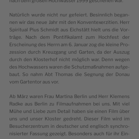
nach dem großen Hoch­was­ser 1999 gesche­hen war.
Natür­lich wur­de nicht nur gefeiert. Besinn­lich began­
nen wir das neue Jahr mit den Kon­ven­te­xer­zi­tien. Herr
Spi­ri­tual Pius Sch­midt aus Eich­stätt hielt uns die Vor­
trä­ge. Nach dem Pon­ti­fi­ka­lamt zum Hoch­fe­st der
Erschei­nung des Herrn am 6. Januar zog die klei­ne Pro­
zes­sion durch Kreu­z­gang und Gar­ten, da der Auszug
durch den Klo­ste­rhof nicht möglich war. Denn wegen
des Hoch­was­sers waren die Schu­tz­maß­nah­men auf­ge­
baut. So nahm Abt Tho­mas die Segnung der Donau
vom Gar­ten­tor aus vor.
Ab März waren Frau Mar­ti­na Ber­lin und Herr Kle­mens
Rad­ke aus Ber­lin zu Fil­mauf­nah­men bei uns. Mit viel
Mühe und Lie­be zum Detail haben sie einen Film über
uns und unser Klo­ster gedre­ht. Die­ser Film wird im
Besu­cher­zen­trum in deu­tscher und engli­sch syn­chro­
ni­sier­ter Fas­sung gezeigt. Beson­ders auch für ihr Ein­