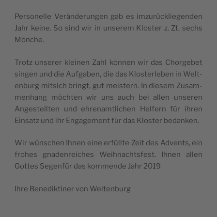
Per­so­nel­le Verän­de­run­gen gab es imzu­rüc­klie­gen­den
Jahr kei­ne. So sind wir in unse­rem Klo­ster z. Zt. sechs
Mönche.
Tro­tz unse­rer klei­nen Zahl kön­nen wir das Chor­ge­bet
sin­gen und die Auf­ga­ben, die das Klo­ster­le­ben in Welt­
en­burg mitsich bringt, gut mei­stern. In die­sem Zusam­
me­n­hang möch­ten wir uns auch bei allen unse­ren
Ange­stell­ten und ehre­nam­tli­chen Hel­fern für ihren
Ein­sa­tz und ihr Enga­ge­ment für das Klo­ster bedanken.
Wir wün­schen Ihnen eine erfüll­te Zeit des Adven­ts, ein
fro­hes gna­den­rei­ches Weih­na­ch­tsfe­st. Ihnen allen
Got­tes Segen­für das kom­men­de Jahr 2019
Ihre Bene­dik­ti­ner von Weltenburg