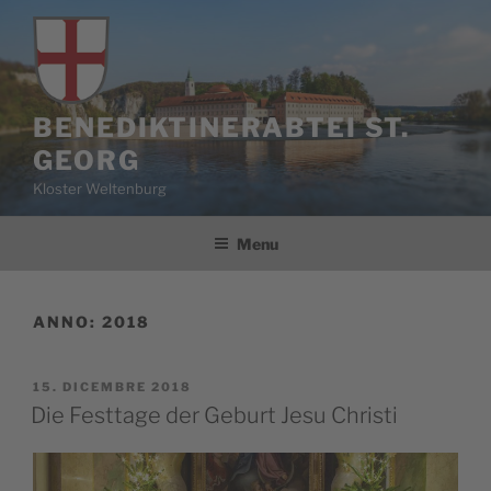
Salta
al
contenuto
BENEDIKTINERABTEI ST.
GEORG
Kloster Weltenburg
Menu
ANNO:
2018
PUBBLICATO
15. DICEMBRE 2018
IL
Die Festtage der Geburt Jesu Christi