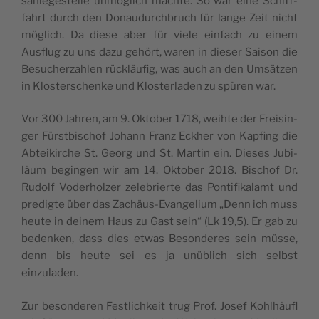
san­le­ge­stel­le unmö­glich mach­te. So war eine Schiff­
fahrt durch den Donau­durch­bruch für lan­ge Zeit nicht
möglich. Da die­se aber für vie­le ein­fach zu einem
Ausflug zu uns dazu gehört, waren in die­ser Sai­son die
Besu­cher­za­hlen rüc­kläu­fig, was auch an den Umsä­tzen
in Klo­ster­schen­ke und Klo­ster­la­den zu spü­ren war.
Vor 300 Jah­ren, am 9. Okto­ber 1718, wei­h­te der Frei­sin­
ger Fürst­bi­schof Johann Franz Eckher von Kap­fing die
Abtei­kir­che St. Georg und St. Mar­tin ein. Die­ses Jubi­
läum begin­gen wir am 14. Okto­ber 2018. Bischof Dr.
Rudolf Vode­rhol­zer zele­brier­te das Pon­ti­fi­ka­lamt und
pre­dig­te über das Zachäus-Evan­ge­lium „Denn ich muss
heu­te in dei­nem Haus zu Gast sein“ (Lk 19,5). Er gab zu
beden­ken, dass dies etwas Beson­de­res sein müs­se,
denn bis heu­te sei es ja unü­blich sich selb­st
einzuladen.
Zur beson­de­ren Festli­ch­keit trug Prof. Josef Kohlhäu­fl