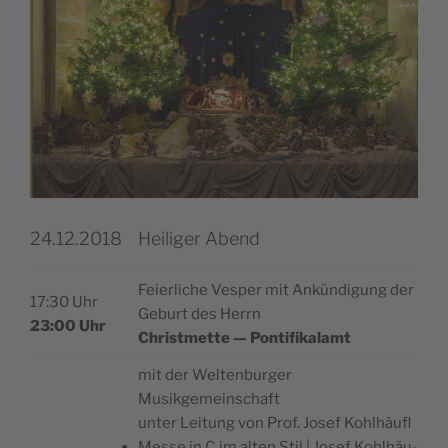
24.12.2018
Heiliger Abend
Feier­li­che Vesper mit Ankün­di­gung der
17:30 Uhr
Geburt des Herrn
23:00 Uhr
Christ­met­te — Pontifikalamt
mit der Welt­en­bur­ger
Musikgemeinschaft
unter Lei­tung von Prof. Josef Kohlhäufl
Mes­se in C im alten Stil | Josef Kohlhäu­