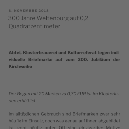
PUBBLICATO
6. NOVEMBRE 2018
IL
300 Jahre Weltenburg auf 0,2
Quadratzentimeter
Abtei, Klo­ster­braue­rei und Kul­tur­re­fe­rat legen indi­
vi­duel­le Brie­f­mar­ke auf zum 300. Jubi­läum der
Kirchweihe
Der Bogen mit 20 Mar­ken zu 0,70 EUR ist im Klo­ster­la­
den erhältlich
Im all­tä­gli­chen Gebrauch sind Brie­f­mar­ken zwar sehr
häu­fig im Ein­sa­tz, doch was genau auf ihnen abge­bil­det
ist, geht häu­fig unter. Oft sind ein­zi­gar­ti­ge Moti­ve