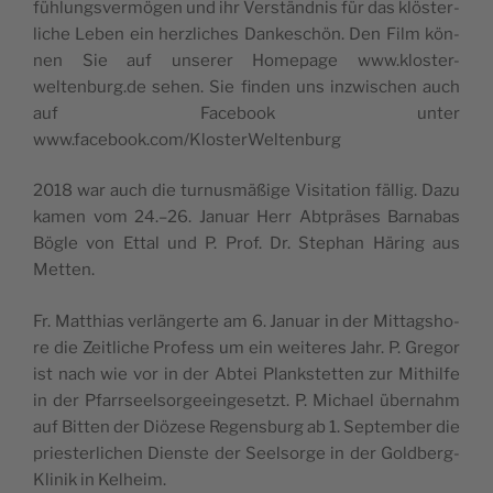
fü­hlung­sver­mö­gen und ihr Ver­ständ­nis für das klö­ster­
li­che Leben ein herz­li­ches Dan­ke­schön. Den Film kön­
nen Sie auf unse­rer Home­pa­ge www.kloster-
weltenburg.de sehen. Sie fin­den uns inz­wi­schen auch
auf Face­book unter
www.facebook.com/KlosterWeltenburg
2018 war auch die tur­nu­smäßi­ge Visi­ta­tion fäl­lig. Dazu
kamen vom 24.–26. Januar Herr Abt­prä­ses Bar­na­bas
Bögle von Ettal und P. Prof. Dr. Ste­phan Häring aus
Metten.
Fr. Mat­thias ver­län­ger­te am 6. Januar in der Mit­tag­sho­
re die Zei­tli­che Pro­fess um ein wei­te­res Jahr. P. Gre­gor
ist nach wie vor in der Abtei Plank­stet­ten zur Mithil­fe
in der Pfarr­seel­sor­geein­ge­se­tzt. P. Michael über­nahm
auf Bit­ten der Diö­ze­se Regen­sburg ab 1. Sep­tem­ber die
prie­ster­li­chen Dien­ste der Seel­sor­ge in der Gold­berg-
Kli­nik in Kelheim.