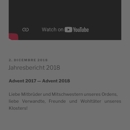
PUBBLICATO
2. DICEMBRE 2018
IL
Jahresbericht 2018
Advent 2017 — Advent 2018
Lie­be Mit­brü­der und Mitsch­we­stern unse­res Ordens,
lie­be Ver­wand­te, Freun­de und Wohl­tä­ter unse­res
Klosters!