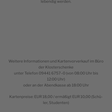
leben­dig werden.
Wei­te­re Infor­ma­tio­nen und Kar­ten­vor­ver­kauf im Büro
der Klosterschenke
unter Tele­fon 09441 6757–0 (von 08:00 Uhr bis
12:00 Uhr)
oder an der Aben­d­kas­se ab 18:00 Uhr
Kar­ten­prei­se: EUR 18,00 / ermäßigt EUR 10,00 (Schü­
ler, Studenten)