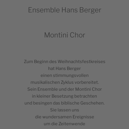
Ensemble Hans Berger
Montini Chor
Zum Beginn des Weihnachtsfestkreises
hat Hans Berger
einen stimmungsvollen
musi­ka­li­schen Zyklus vorbereitet.
Sein Ensem­ble und der Mon­ti­ni Chor
in klei­ner Bese­tzung betrachten
und besin­gen das bibli­sche Geschehen.
Sie las­sen uns
die wun­der­sa­men Ereignisse
um die Zeitenwende