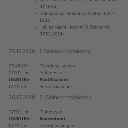
fl (*1936)
Tran­sea­mus | Jose­ph Sch­na­bel (1767–
1831)
Hei­li­ge Nacht | Johann Fr. Rei­chardt
(1752–1814)
25.12.2018
1. Weihnachtsfeiertag
06:45 Uhr
Feier­li­che Laudes
07:30 Uhr
Frühmesse
10:30 Uhr
Pon­ti­fi­ka­lamt
17:45 Uhr
Pontifikalvesper
26.12.2018
2. Weihnachtsfeiertag
07:30 Uhr
Früh­mes­se
10:30 Uhr
Kon­ven­tamt
17:45 Uhr
Feier­li­che Vesper