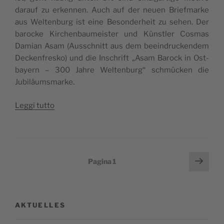
darauf zu erken­nen. Auch auf der neuen Brie­f­mar­ke
aus Welt­en­burg ist eine Beson­de­rheit zu sehen. Der
baroc­ke Kir­chen­bau­mei­ster und Kün­stler Cosmas
Damian Asam (Aus­sch­nitt aus dem beein­druc­ken­dem
Dec­ken­fre­sko) und die Inschrift „Asam Barock in Ost­
bayern – 300 Jah­re Welt­en­burg“ sch­müc­ken die
Jubiläumsmarke.
“300
Leg­gi tut­to
Jah­
re
Welt­
en­
Paginazione
Pagi
Pagina
1
burg
succ
degli
auf
articoli
0,2
Quadratzentimeter”
AKTUELLES