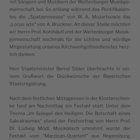
mit Sän­gern und Musi­kern der Welt­en­bur­ger Musik­ge­
mein­schaft bei. So erklang wäh­rend des Pon­ti­fi­ka­lam­
tes die „Spa­tzen­mes­se“ von W. A. Mozarts­o­wie das
„Locus iste“ von A. Bruc­k­ner. An die­ser Stel­le möch­ten
wir Herrn Prof. Kohlhäu­fl und der Welt­en­bur­ger Musik­
ge­mein­schaft noch­mals für die schö­ne und wür­di­ge
Mit­ge­stal­tung unse­res Kir­ch­wei­h­got­te­sdien­stes herz­
lich danken.
Herr Staa­tsmi­ni­ster Bernd Sibler über­bra­ch­te in sei­
nem Gruß­wort die Glüc­k­wün­sche der Baye­ri­schen
Staatsregierung.
Nach dem festli­chen Mit­ta­ges­sen in der Klo­ster­schen­
ke fand am Nach­mit­tag ein Festakt statt. Unter dem
The­ma „Im Spie­gel des Hei­li­gen. Die Botschaft eines
Sakral­rau­mes“ stand der Fest­vor­trag von Herrn Prof.
Dr. Lud­wig Mödl. Musi­ka­li­sch umrahmt wur­de der
Festakt vom “Mar­zi­pan-Quar­tett” aus Regen­sburg.