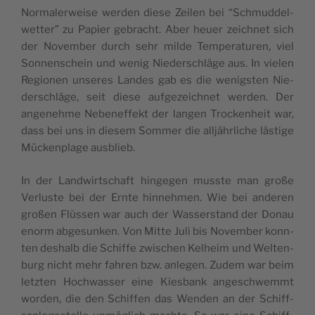
Nor­ma­ler­wei­se wer­den die­se Zei­len bei “Sch­mud­del­
wet­ter” zu Papier gebra­cht. Aber heuer zeich­net sich
der Novem­ber durch sehr mil­de Tem­pe­ra­tu­ren, viel
Son­nen­schein und wenig Nie­der­schlä­ge aus. In vie­len
Regio­nen unse­res Lan­des gab es die wenig­sten Nie­
der­schlä­ge, seit die­se auf­ge­zeich­net wer­den. Der
ange­neh­me Nebe­nef­fekt der lan­gen Troc­ken­heit war,
dass bei uns in die­sem Som­mer die alljähr­li­che lästi­ge
Müc­ken­pla­ge ausblieb.
In der Land­wir­ts­chaft hin­ge­gen mus­ste man große
Ver­lu­ste bei der Ern­te hin­neh­men. Wie bei ande­ren
großen Flüs­sen war auch der Was­ser­stand der Donau
enorm abge­sun­ken. Von Mit­te Juli bis Novem­ber konn­
ten deshalb die Schif­fe zwi­schen Kelheim und Welt­en­
burg nicht mehr fah­ren bzw. anle­gen. Zudem war beim
letz­ten Hoch­was­ser eine Kie­sbank ange­sch­wemmt
wor­den, die den Schif­fen das Wen­den an der Schiff­