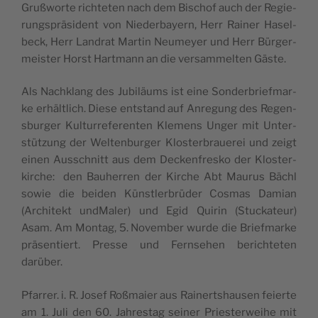
Gruß­wor­te rich­te­ten nach dem Bischof auch der Regie­
rung­sprä­si­dent von Nie­der­bayern, Herr Rai­ner Hasel­
beck, Herr Lan­drat Mar­tin Neu­meyer und Herr Bür­ger­
mei­ster Hor­st Hart­mann an die ver­sam­mel­ten Gäste.
Als Nach­klang des Jubi­läums ist eine Son­der­brie­f­mar­
ke erhäl­tlich. Die­se entstand auf Anre­gung des Regen­
sbur­ger Kul­tur­re­fe­ren­ten Kle­mens Unger mit Unter­
stü­tzung der Welt­en­bur­ger Klo­ster­braue­rei und zeigt
einen Aus­sch­nitt aus dem Dec­ken­fre­sko der Klo­ster­
kir­che: den Bau­her­ren der Kir­che Abt Mau­rus Bächl
sowie die bei­den Kün­stler­brü­der Cosmas Damian
(Archi­tekt und­Ma­ler) und Egid Qui­rin (Stuc­ka­teur)
Asam. Am Mon­tag, 5. Novem­ber wur­de die Brie­f­mar­ke
prä­sen­tiert. Pres­se und Fern­se­hen beri­ch­te­ten
darüber.
Pfar­rer. i. R. Josef Roß­ma­ier aus Rai­nerts­hau­sen feier­te
am 1. Juli den 60. Jah­re­stag sei­ner Prie­ster­wei­he mit