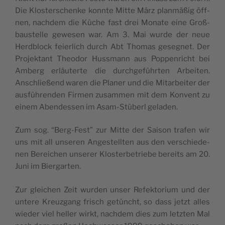
Die Klo­ster­schen­ke konn­te Mit­te März plan­mäßig öff­
nen, nach­dem die Küche fast drei Mona­te eine Groß­
bau­stel­le gewe­sen war. Am 3. Mai wur­de der neue
Herd­block feier­lich durch Abt Tho­mas gese­gnet. Der
Pro­jek­tant Theo­dor Huss­mann aus Pop­pen­ri­cht bei
Amberg erläu­ter­te die dur­ch­ge­führ­ten Arbei­ten.
Anschließend waren die Pla­ner und die Mitar­bei­ter der
ausfüh­ren­den Fir­men zusam­men mit dem Kon­vent zu
einem Aben­des­sen im Asam-Stü­berl geladen.
Zum sog. “Berg-Fest” zur Mit­te der Sai­son tra­fen wir
uns mit all unse­ren Ange­stell­ten aus den ver­schie­de­
nen Berei­chen unse­rer Klo­ster­be­trie­be berei­ts am 20.
Juni im Biergarten.
Zur glei­chen Zeit wur­den unser Refek­to­rium und der
unte­re Kreu­z­gang fri­sch getün­cht, so dass jetzt alles
wie­der viel hel­ler wirkt, nach­dem dies zum letz­ten Mal