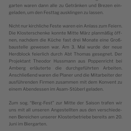
gar­ten waren dann alle zu Geträn­ken und Bre­zen ein­
ge­la­den, um den Fest­tag ausklin­gen zu lassen.
Nicht nur kir­chli­che Feste waren ein Anlass zum Feiern.
Die Klo­ster­schen­ke konn­te Mit­te März plan­mäßig öff­
nen, nach­dem die Küche fast drei Mona­te eine Groß­
bau­stel­le gewe­sen war. Am 3. Mai wur­de der neue
Herd­block feier­lich durch Abt Tho­mas gese­gnet. Der
Pro­jek­tant Theo­dor Huss­mann aus Pop­pen­ri­cht bei
Amberg erläu­ter­te die dur­ch­ge­führ­ten Arbei­ten.
Anschließend waren die Pla­ner und die Mitar­bei­ter der
ausfüh­ren­den Fir­men zusam­men mit dem Kon­vent zu
einem Aben­des­sen im Asam-Stü­berl geladen.
Zum sog. “Berg-Fest” zur Mit­te der Sai­son tra­fen wir
uns mit all unse­ren Ange­stell­ten aus den ver­schie­de­
nen Berei­chen unse­rer Klo­ster­be­trie­be berei­ts am 20.
Juni im Biergarten.