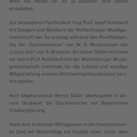
denn bis heu­te sei es ja unü­blich sich selb­st
einzuladen.
Zur beson­de­ren Festli­ch­keit trug Prof. Josef Kohlhäu­fl
mit Sän­gern und Musi­kern der Welt­en­bur­ger Musik­ge­
mein­schaft bei. So erklang wäh­rend des Pon­ti­fi­ka­lam­
tes die „Spa­tzen­mes­se“ von W. A. Mozarts­o­wie das
„Locus iste“ von A. Bruc­k­ner. An die­ser Stel­le möch­ten
wir Herrn Prof. Kohlhäu­fl und der Welt­en­bur­ger Musik­
ge­mein­schaft noch­mals für die schö­ne und wür­di­ge
Mit­ge­stal­tung unse­res Kir­ch­wei­h­got­te­sdien­stes herz­
lich danken.
Herr Staa­tsmi­ni­ster Bernd Sibler über­bra­ch­te in sei­
nem Gruß­wort die Glüc­k­wün­sche der Baye­ri­schen
Staatsregierung.
Nach dem festli­chen Mit­ta­ges­sen in der Klo­ster­schen­
ke fand am Nach­mit­tag ein Festakt statt. Unter dem