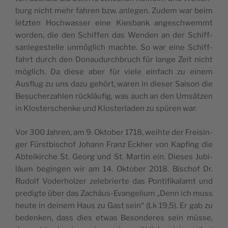
burg nicht mehr fah­ren bzw. anle­gen. Zudem war beim
letz­ten Hoch­was­ser eine Kie­sbank ange­sch­wemmt
wor­den, die den Schif­fen das Wen­den an der Schiff­
san­le­ge­stel­le unmö­glich mach­te. So war eine Schiff­
fahrt durch den Donau­durch­bruch für lan­ge Zeit nicht
möglich. Da die­se aber für vie­le ein­fach zu einem
Ausflug zu uns dazu gehört, waren in die­ser Sai­son die
Besu­cher­za­hlen rüc­kläu­fig, was auch an den Umsä­tzen
in Klo­ster­schen­ke und Klo­ster­la­den zu spü­ren war.
Vor 300 Jah­ren, am 9. Okto­ber 1718, wei­h­te der Frei­sin­
ger Fürst­bi­schof Johann Franz Eckher von Kap­fing die
Abtei­kir­che St. Georg und St. Mar­tin ein. Die­ses Jubi­
läum begin­gen wir am 14. Okto­ber 2018. Bischof Dr.
Rudolf Vode­rhol­zer zele­brier­te das Pon­ti­fi­ka­lamt und
pre­dig­te über das Zachäus-Evan­ge­lium „Denn ich muss
heu­te in dei­nem Haus zu Gast sein“ (Lk 19,5). Er gab zu
beden­ken, dass dies etwas Beson­de­res sein müs­se,