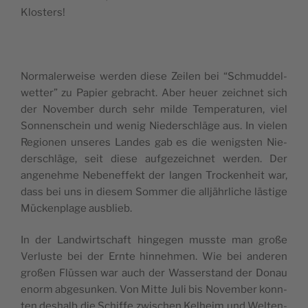
Klosters!
Nor­ma­ler­wei­se wer­den die­se Zei­len bei “Sch­mud­del­
wet­ter” zu Papier gebra­cht. Aber heuer zeich­net sich
der Novem­ber durch sehr mil­de Tem­pe­ra­tu­ren, viel
Son­nen­schein und wenig Nie­der­schlä­ge aus. In vie­len
Regio­nen unse­res Lan­des gab es die wenig­sten Nie­
der­schlä­ge, seit die­se auf­ge­zeich­net wer­den. Der
ange­neh­me Nebe­nef­fekt der lan­gen Troc­ken­heit war,
dass bei uns in die­sem Som­mer die alljähr­li­che lästi­ge
Müc­ken­pla­ge ausblieb.
In der Land­wir­ts­chaft hin­ge­gen mus­ste man große
Ver­lu­ste bei der Ern­te hin­neh­men. Wie bei ande­ren
großen Flüs­sen war auch der Was­ser­stand der Donau
enorm abge­sun­ken. Von Mit­te Juli bis Novem­ber konn­
ten deshalb die Schif­fe zwi­schen Kelheim und Welt­en­