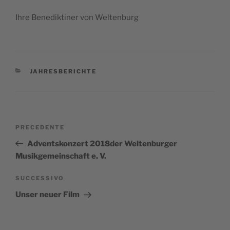
Ihre Bene­dik­ti­ner von Weltenburg
CATEGORIE
JAHRESBERICHTE
Navigazione
Articolo
PRECEDENTE
articoli
precedente:
Adventskonzert 2018der Weltenburger
Musikgemeinschaft e. V.
Articolo
SUCCESSIVO
successivo
Unser neuer Film