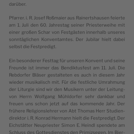
darüber.
Pfar­rer. i. R. Josef Roß­ma­ier aus Rai­nerts­hau­sen feier­te
am 1. Juli den 60. Jah­re­stag sei­ner Prie­ster­wei­he mit
einer großen Schar von Fest­gä­sten inne­rhalb unse­res
sonn­tä­gli­chen Kon­ven­tam­tes. Der Jubi­lar hielt dabei
selb­st die Festpredigt.
Ein beson­de­rer Fest­tag für unse­ren Kon­vent und sei­ne
Freun­de ist immer das Ben­dik­tu­sfe­st am 11. Juli. Die
Reb­dor­fer Blä­ser gestal­te­ten es auch in die­sem Jahr
wie­der musi­ka­li­sch mit. Für die festli­che Umrah­mung
der Litur­gie sind wir den Musi­kern unter der Lei­tung­
von Herrn Wol­fgang Mühl­dor­fer sehr dan­k­bar und
freuen uns schon jetzt auf das kom­men­de Jahr. Der
frü­he­re Reli­gion­sleh­rer von Abt Tho­mas Herr Stu­dien­
di­rek­tor i. R. Kon­rad Her­mann hielt die Fest­pre­digt. Der
Eich­stät­ter Neu­prie­ster Simon E. Heindl spen­de­te am
Schluss des Got­te­sdien­stes den Pri­miz­se­gen. Im Bier­