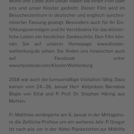
Mühe und Lie­be zum Detail haben sie einen Film über
uns und unser Klo­ster gedre­ht. Die­ser Film wird im
Besu­cher­zen­trum in deu­tscher und engli­sch syn­chro­
ni­sier­ter Fas­sung gezeigt. Beson­ders auch für ihr Ein­
fü­hlung­sver­mö­gen und ihr Ver­ständ­nis für das klö­ster­
li­che Leben ein herz­li­ches Dan­ke­schön. Den Film kön­
nen Sie auf unse­rer Home­pa­ge www.kloster-
weltenburg.de sehen. Sie fin­den uns inz­wi­schen auch
auf Face­book unter
www.facebook.com/KlosterWeltenburg
2018 war auch die tur­nu­smäßi­ge Visi­ta­tion fäl­lig. Dazu
kamen vom 24.–26. Januar Herr Abt­prä­ses Bar­na­bas
Bögle von Ettal und P. Prof. Dr. Ste­phan Häring aus
Metten.
Fr. Mat­thias ver­län­ger­te am 6. Januar in der Mit­tag­sho­
re die Zei­tli­che Pro­fess um ein wei­te­res Jahr. P. Gre­gor
ist nach wie vor in der Abtei Plank­stet­ten zur Mithil­fe