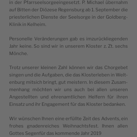
in der Pfarr­seel­sor­geein­ge­se­tzt. P. Michael über­nahm
auf Bit­ten der Diö­ze­se Regen­sburg ab 1. Sep­tem­ber die
prie­ster­li­chen Dien­ste der Seel­sor­ge in der Gold­berg-
Kli­nik in Kelheim.
Per­so­nel­le Verän­de­run­gen gab es imzu­rüc­klie­gen­den
Jahr kei­ne. So sind wir in unse­rem Klo­ster z. Zt. sechs
Mönche.
Tro­tz unse­rer klei­nen Zahl kön­nen wir das Chor­ge­bet
sin­gen und die Auf­ga­ben, die das Klo­ster­le­ben in Welt­
en­burg mitsich bringt, gut mei­stern. In die­sem Zusam­
me­n­hang möch­ten wir uns auch bei allen unse­ren
Ange­stell­ten und ehre­nam­tli­chen Hel­fern für ihren
Ein­sa­tz und ihr Enga­ge­ment für das Klo­ster bedanken.
Wir wün­schen Ihnen eine erfüll­te Zeit des Adven­ts, ein
fro­hes gna­den­rei­ches Weih­na­ch­tsfe­st. Ihnen allen
Got­tes Segen­für das kom­men­de Jahr 2019