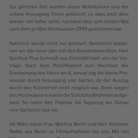
Zur glei­chen Zeit wur­den unser Refek­to­rium und der
unte­re Kreu­z­gang fri­sch getün­cht, so dass jetzt alles
wie­der viel hel­ler wirkt, nach­dem dies zum letz­ten Mal
nach dem großen Hoch­was­ser 1999 gesche­hen war.
Natür­lich wur­de nicht nur gefeiert. Besinn­lich began­
nen wir das neue Jahr mit den Kon­ven­te­xer­zi­tien. Herr
Spi­ri­tual Pius Sch­midt aus Eich­stätt hielt uns die Vor­
trä­ge. Nach dem Pon­ti­fi­ka­lamt zum Hoch­fe­st der
Erschei­nung des Herrn am 6. Januar zog die klei­ne Pro­
zes­sion durch Kreu­z­gang und Gar­ten, da der Auszug
durch den Klo­ste­rhof nicht möglich war. Denn wegen
des Hoch­was­sers waren die Schu­tz­maß­nah­men auf­ge­
baut. So nahm Abt Tho­mas die Segnung der Donau
vom Gar­ten­tor aus vor.
Ab März waren Frau Mar­ti­na Ber­lin und Herr Kle­mens
Rad­ke aus Ber­lin zu Fil­mauf­nah­men bei uns. Mit viel