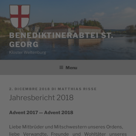
Salta
al
contenuto
BENEDIKTINERABTEI ST.
GEORG
Kloster Weltenburg
Menu
PUBBLICATO
2. DICEMBRE 2018
DI
MATTHIAS RISSE
IL
Jahresbericht 2018
Advent 2017 — Advent 2018
Lie­be Mit­brü­der und Mitsch­we­stern unse­res Ordens,
lie­be Ver­wand­te, Freun­de und Wohl­tä­ter unse­res