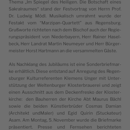
The­ma „Im Spie­gel des Hei­li­gen. Die Botschaft eines
Sakral­rau­mes“ stand der Fest­vor­trag von Herrn Prof.
Dr. Lud­wig Mödl. Musi­ka­li­sch umrahmt wur­de der
Festakt vom “Mar­zi­pan-Quar­tett” aus Regen­sburg.
Gruß­wor­te rich­te­ten nach dem Bischof auch der Regie­
rung­sprä­si­dent von Nie­der­bayern, Herr Rai­ner Hasel­
beck, Herr Lan­drat Mar­tin Neu­meyer und Herr Bür­ger­
mei­ster Hor­st Hart­mann an die ver­sam­mel­ten Gäste.
Als Nach­klang des Jubi­läums ist eine Son­der­brie­f­mar­
ke erhäl­tlich. Die­se entstand auf Anre­gung des Regen­
sbur­ger Kul­tur­re­fe­ren­ten Kle­mens Unger mit Unter­
stü­tzung der Welt­en­bur­ger Klo­ster­braue­rei und zeigt
einen Aus­sch­nitt aus dem Dec­ken­fre­sko der Klo­ster­
kir­che: den Bau­her­ren der Kir­che Abt Mau­rus Bächl
sowie die bei­den Kün­stler­brü­der Cosmas Damian
(Archi­tekt und­Ma­ler) und Egid Qui­rin (Stuc­ka­teur)
Asam. Am Mon­tag, 5. Novem­ber wur­de die Brie­f­mar­ke
prä­sen­tiert. Pres­se und Fern­se­hen beri­ch­te­ten