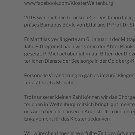
www.facebook.com/KlosterWeltenburg
2018 war auch die tur­nus­mäß­ige Visi­ta­ti­on fäl
präses Bar­na­bas Bögle von Ettal und P. Prof. Dr. 
Fr. Matt­hi­as ver­län­ger­te am 6. Janu­ar in der Mit­ta
Jahr. P. Gre­gor ist nach wie vor in der Abtei Plank­s­tet
ge­setzt. P. Mic­ha­el über­na­hm auf Bit­ten der Diöz
ter­lic­hen Dien­ste der Seel­sor­ge in der Gold­berg-Kl
Per­so­nel­le Verän­de­run­gen gab es imzu­rüc­kli­e­ge
ter z. Zt. sec­hs Mönche.
Trotz unse­rer kle­i­nen Zahl kön­nen wir das Chor­ge
ter­l­eben in Wel­ten­burg mit­sich bringt, gut mei­
uns auch bei allen unse­ren Ange­s­tellten und ehre­n
Enga­ge­ment für das Klo­s­ter bedanken.
Wir wün­sc­hen Ihnen eine erfüllte Zeit des Advents, e