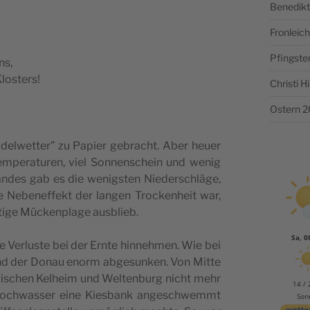
Benedikt
Fronlei
Pfingste
ns,
Klosters!
Christi 
Ostern 
­de­lwet­ter” zu Papi­er gebrac­ht. Aber heu­er
pe­ra­tu­ren, viel Son­nen­sc­he­in und wenig
an­des gab es die wenig­s­ten Nie­der­sc­hläge,
e Nebe­nef­fekt der lan­gen Troc­ken­he­it war,
t­ige Müc­ken­pla­ge ausblieb.
Sa, 0
e Ver­lu­s­te bei der Ern­te hin­ne­hmen. Wie bei
and der Donau enorm abge­sun­ken. Von Mit­te
­sc­hen Kel­he­im und Wel­ten­burg nic­ht mehr
14 / 
oc­hwas­ser eine Kie­s­bank ange­sc­hwemmt
Son