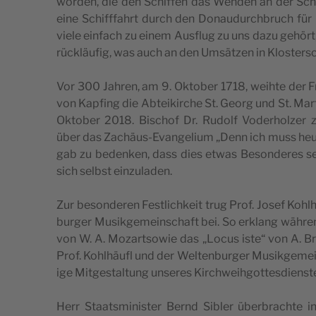
wor­den, die den Schif­fen das Wen­den an der Schif
eine Schifffa­hrt durch den Dona­u­durc­hbruch für 
vie­le ein­fach zu einem Aus­flug zu uns dazu gehört,
rüc­kläu­fig, was auch an den Umsät­zen in Klo­s­ter­sc
Vor 300 Jahren, am 9. Okt­ober 1718, wei­hte der Fre­
von Kap­fing die Abte­i­kirc­he St. Georg und St. Mar­
Okt­ober 2018. Bisc­hof Dr. Rudolf Voder­hol­zer zele
über das Zac­häus-Evan­ge­li­um „Denn ich muss heu­
gab zu beden­ken, dass dies etwas Beson­de­res sei
sich selbst einzuladen.
Zur beson­de­ren Fes­tlic­hke­it trug Prof. Josef Kohl
bur­ger Musik­ge­me­in­sc­ha­ft bei. So erklang währen
von W. A. Mozart­so­wie das „Locus iste“ von A. Bru
Prof. Kohl­häu­fl und der Wel­ten­bur­ger Musik­ge­me­
ige Mit­ge­s­tal­tung unse­res Kirc­hwe­i­hgot­tes­di­en­
Herr Sta­ats­mi­ni­s­ter Bernd Sibler über­brac­hte