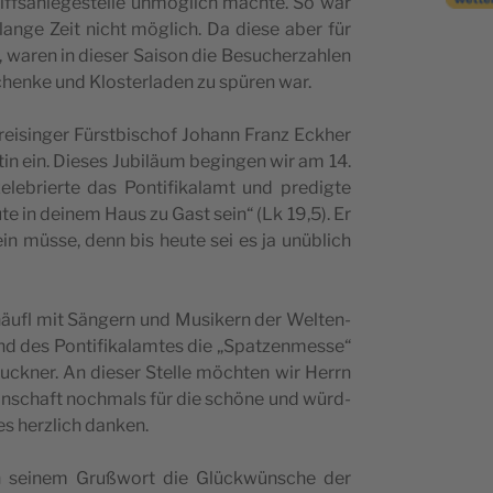
fsan­le­ge­s­tel­le unmöglich mac­hte. So war
lan­ge Zeit nic­ht möglich. Da die­se aber für
 waren in die­ser Sai­son die Besuc­her­za­hlen
­hen­ke und Klo­s­ter­la­den zu spüren war.
i­sin­ger Für­st­bi­sc­hof Johann Franz Eck­her
tin ein. Die­ses Jubi­läum begin­gen wir am 14.
­bri­er­te das Pon­tifi­ka­lamt und pre­dig­te
te in dei­nem Haus zu Gast sein“ (Lk 19,5). Er
n müs­se, denn bis heu­te sei es ja unüblich
­häu­fl mit Sän­gern und Musi­kern der Wel­ten­
d des Pon­tifi­ka­lam­tes die „Spat­ze­n­mes­se“
ck­ner. An die­ser Stel­le möc­hten wir Herrn
in­sc­ha­ft noc­hmals für die schöne und wür­d­
stes herz­lich danken.
 in sei­nem Gru­ßwort die Glüc­kwün­sc­he der