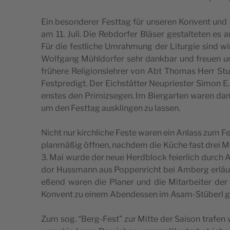
Ein beson­de­rer Fest­tag für unse­ren Kon­vent und s
am 11. Juli. Die Reb­dor­fer Bläser ges­tal­te­ten es 
Für die fes­tlic­he Umra­hmung der Litur­gie sind w
Wolf­gang Mühl­dor­fer sehr dank­bar und fre­u­en
frühe­re Reli­gi­ons­le­hrer von Abt Tho­mas Herr Stu­d
Fest­pre­digt. Der Eic­hs­tät­ter Neu­pri­e­s­ter Simon
en­stes den Pri­miz­se­gen. Im Bier­gar­ten waren dan
um den Fest­tag aus­klin­gen zu lassen.
Nic­ht nur kirc­hlic­he Fes­te waren ein Anlass zum Fei
pla­n­mäßig öffnen, nac­hdem die Küc­he fast drei Mo
3. Mai wur­de der neue Herd­block fei­er­lich durch A
dor Huss­mann aus Poppen­ric­ht bei Amberg erläu­ter­
e­ßend waren die Pla­ner und die Mitar­be­i­ter d
Kon­vent zu einem Aben­des­sen im Asam-Stüberl g
Zum sog. “Berg-Fest” zur Mit­te der Sai­son tra­fen w