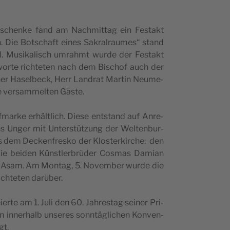
er­sc­hen­ke fand am Nac­hmit­tag ein Fes­takt
 Die Bot­sc­ha­ft eines Sakral­ra­u­mes“ stand
 Musi­ka­li­sch umra­hmt wur­de der Fes­takt
wor­te ric­hte­ten nach dem Bisc­hof auch der
i­ner Hasel­beck, Herr Lan­drat Mar­tin Neu­me­
e ver­sam­mel­ten Gäste.
mar­ke erhäl­tlich. Die­se ent­s­tand auf Anre­
ns Unger mit Unter­s­tüt­zung der Wel­ten­bur­
us dem Dec­ken­fre­s­ko der Klo­s­ter­kirc­he: den
die bei­den Kün­stler­brüder Cos­mas Dami­an
­ur) Asam. Am Mon­tag, 5. Novem­ber wur­de die
ic­hte­ten darüber.
i­er­te am 1. Juli den 60. Jahre­s­tag sei­ner Pri­
en inner­halb unse­res sonn­täglic­hen Kon­ven­
gt.