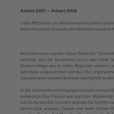
Advent 2017 — Advent 2018
Lie­be Mit­brüder und Mit­sc­hwe­s­tern unse­res Orde
lie­be Verwand­te, Fre­un­de und Wohl­täter unse­res 
Nor­ma­le­rwe­i­se wer­den die­se Zei­len bei “Schmud
zeic­hnet sich der Novem­ber durch sehr mil­de Tem­
Nie­der­sc­hläge aus. In vie­len Regi­o­nen unse­res L
seit die­se auf­ge­ze­ic­hnet wer­den. Der ange­ne­hm
dass bei uns in die­sem Som­mer die alljähr­lic­he läs­
In der Lan­dwirt­sc­ha­ft hin­ge­gen mus­s­te man gro­ß
ande­ren gro­ßen Flüs­sen war auch der Was­ser­s­t
Juli bis Novem­ber konn­ten des­halb die Schif­fe zwi
fahren bzw. anle­gen. Zudem war beim letz­ten H