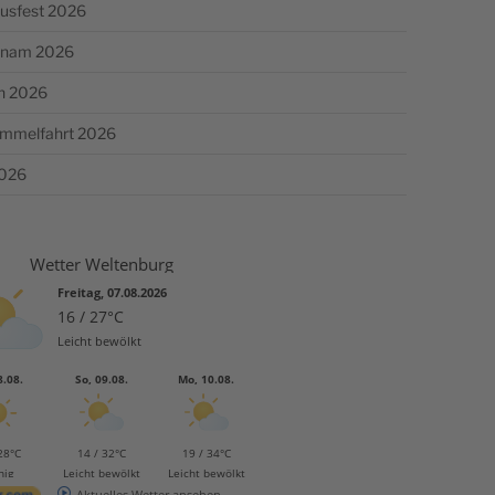
usfest 2026
chnam 2026
n 2026
Himmelfahrt 2026
2026
Wetter Weltenburg
Freitag, 07.08.2026
16 / 27°C
Leicht bewölkt
8.08.
So, 09.08.
Mo, 10.08.
28°C
14 / 32°C
19 / 34°C
nig
Leicht bewölkt
Leicht bewölkt
Aktuelles Wetter ansehen