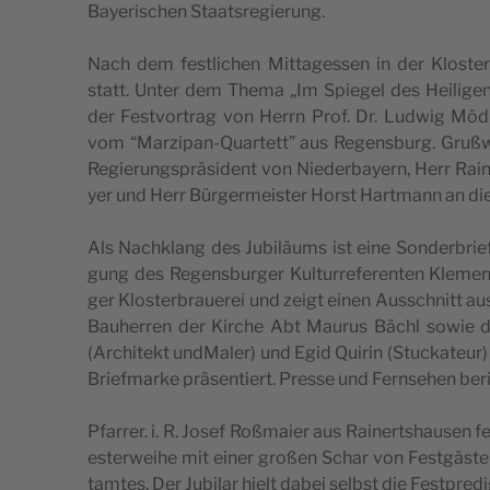
Baye­ri­sc­hen Staatsregierung.
Nach dem fes­tlic­hen Mit­ta­ges­sen in der Klo­s­t
statt. Unter dem Thema „Im Spi­e­gel des Hei­li­gen.
der Fest­vor­trag von Herrn Prof. Dr. Ludwig Mödl.
vom “Mar­zi­pan-Quar­tett” aus Regen­s­burg. Gru­ß
Regi­e­rung­s­präs­ident von Nie­der­ba­yern, Herr Ra
yer und Herr Bür­ger­me­i­s­ter Horst Hart­mann an di
Als Nac­hklang des Jubi­läums ist eine Son­der­bri­ef­
gung des Regen­s­bur­ger Kul­tu­rre­fe­ren­ten Kle­me
ger Klo­s­ter­bra­u­e­rei und zeigt einen Aus­sc­hnitt a
Bau­he­rren der Kirc­he Abt Mau­rus Bäc­hl sowie 
(Arc­hi­tekt und­Ma­ler) und Egid Qui­rin (Stuc­ka­te
Bri­ef­mar­ke präsen­ti­ert. Pres­se und Fern­se­hen ber
Pfa­rrer. i. R. Josef Roßma­i­er aus Rai­nerts­ha­u­sen fe
e­s­te­rwe­i­he mit einer gro­ßen Schar von Fest­gäs­t
tam­tes. Der Jubi­l­ar hielt dabei selbst die Festpredi