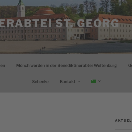
ERABTEI ST. GEORG
ben
Mönch werden in der Benediktinerabtei Weltenburg
G
Schenke
Kontakt
AKTUEL