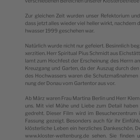
ver­sc­hi­e­de­nen Bere­ic­hen unse­rer Klo­s­ter­be­tri­e
Zur gle­ic­hen Zeit wur­den unser Refek­to­ri­um und
dass jetzt alles wie­der viel hel­ler wirkt, nac­hd
hwas­ser 1999 gesc­he­hen war.
Natür­lich wur­de nic­ht nur gefe­i­ert. Besinn­lich 
xer­zi­ti­en. Herr Spi­ri­tu­al Pius Schmidt aus Eic­hs­t
lamt zum Hoc­hfest der Ersc­he­i­nung des Herrn am 6
Kre­uz­gang und Gar­ten, da der Aus­zug durch den 
des Hoc­hwas­sers waren die Schutz­ma­ßna­hmen 
nung der Donau vom Gar­ten­tor aus vor.
Ab März waren Frau Mar­ti­na Ber­lin und Herr Kle­me
uns. Mit viel Mühe und Lie­be zum Deta­il haben 
gedre­ht. Die­ser Film wird im Besuc­her­zen­trum in 
Fas­sung geze­igt. Beson­ders auch für ihr Ein­fühl
klös­ter­lic­he Leben ein herz­lic­hes Dan­ke­sc­hön
www.kloster-weltenburg.de sehen. Sie fin­den u