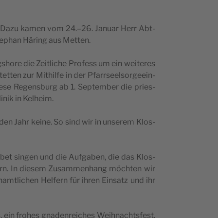
­lig. Dazu kamen vom 24.–26. Janu­ar Herr Abt­
Step­han Häring aus Metten.
gs­ho­re die Zei­tlic­he Pro­fess um ein wei­te­res
­ten zur Mit­hil­fe in der Pfa­rr­se­el­sor­ge­e­in­
e­se Regen­s­burg ab 1. Sep­tem­ber die pri­e­s­
i­nik in Kelheim.
n­den Jahr kei­ne. So sind wir in unse­rem Klo­s­
­bet sin­gen und die Auf­ga­ben, die das Klo­s­
s­tern. In die­sem Zusam­men­hang möc­hten wir
am­tlic­hen Hel­fern für ihren Ein­satz und ihr
in fro­hes gna­den­re­ic­hes Wei­hnac­ht­s­fest.