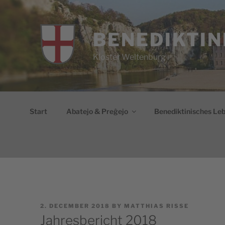
Skip
to
content
BENEDIKTIN
Kloster Weltenburg
Start
Abatejo & Preĝejo
Benediktinisches Le
POSTED
2. DECEMBER 2018
BY
MATTHIAS RISSE
ON
Jahresbericht 2018