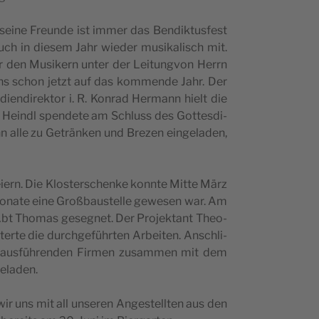
ei­ne Fre­un­de ist immer das Ben­dik­tu­s­fest
auch in die­sem Jahr wie­der musi­ka­li­sch mit.
ir den Musi­kern unter der Lei­tun­g­von Herrn
 uns schon jetzt auf das kom­mende Jahr. Der
i­en­di­rek­tor i. R. Kon­rad Her­mann hielt die
 E. Heindl spen­d­ete am Schluss des Got­tes­di­
n alle zu Geträn­ken und Bre­zen ein­ge­la­den,
­ern. Die Klo­s­ter­sc­hen­ke konn­te Mit­te März
na­te eine Gro­ßba­u­s­tel­le gewe­sen war. Am
bt Tho­mas gese­g­net. Der Pro­jek­tant The­o­
te die durc­hge­führ­ten Arbe­i­ten. Ansc­hli­
er aus­führen­den Fir­men zusam­men mit dem
eladen.
ir uns mit all unse­ren Ange­s­tellten aus den