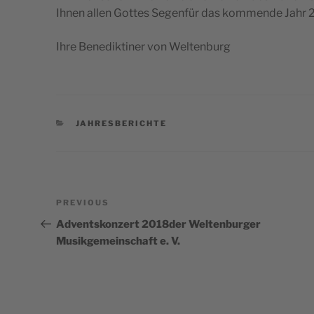
Ihnen allen Got­tes Segen­für das kom­mende Jahr
Ihre Bene­dik­ti­ner von Weltenburg
CATEGORIES
JAHRESBERICHTE
Post
Previous
PREVIOUS
navigation
Post
Adventskonzert 2018der Weltenburger
Musikgemeinschaft e. V.