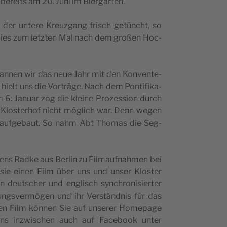
­be bere­its am 20. Juni im Biergarten.
 der unte­re Kre­uz­gang fri­sch getünc­ht, so
em dies zum letz­ten Mal nach dem gro­ßen Hoc­
began­nen wir das neue Jahr mit den Kon­ven­te­
ätt hielt uns die Vor­träge. Nach dem Pon­tifi­ka­
. Janu­ar zog die kle­i­ne Pro­zes­si­on durch
Klo­s­ter­hof nic­ht möglich war. Denn wegen
auf­ge­ba­ut. So nahm Abt Tho­mas die Seg­
ns Rad­ke aus Ber­lin zu Fil­ma­uf­na­hmen bei
sie einen Film über uns und unser Klo­s­ter
deut­sc­her und engli­sch sync­hro­ni­si­er­ter
ung­s­ver­mögen und ihr Ver­s­tänd­nis für das
. Den Film kön­nen Sie auf unse­rer Home­pa­ge
ns inzwi­sc­hen auch auf Face­bo­ok unter