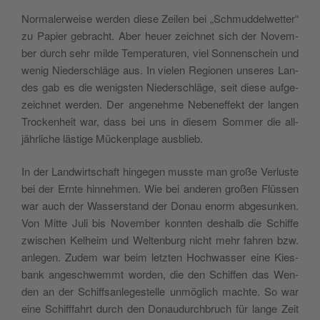
Nor­ma­ler­wei­se wer­den die­se Zei­len bei „Schmud­del­wet­ter“
zu Papier gebracht. Aber heu­er zeich­net sich der Novem­
ber durch sehr mil­de Tem­pe­ra­tu­ren, viel Son­nen­schein und
wenig Nie­der­schlä­ge aus. In vie­len Regio­nen unse­res Lan­
des gab es die wenigs­ten Nie­der­schlä­ge, seit die­se auf­ge­
zeich­net wer­den. Der ange­neh­me Neben­ef­fekt der lan­gen
Tro­cken­heit war, dass bei uns in die­sem Som­mer die all­
jähr­li­che läs­ti­ge Mücken­pla­ge ausblieb.
In der Land­wirt­schaft hin­ge­gen muss­te man gro­ße Ver­lus­te
bei der Ern­te hin­neh­men. Wie bei ande­ren gro­ßen Flüs­sen
war auch der Was­ser­stand der Donau enorm abge­sun­ken.
Von Mit­te Juli bis Novem­ber konn­ten des­halb die Schif­fe
zwi­schen Kel­heim und Wel­ten­burg nicht mehr fah­ren bzw.
anle­gen. Zudem war beim letz­ten Hoch­was­ser eine Kies­
bank ange­schwemmt wor­den, die den Schif­fen das Wen­
den an der Schiffs­an­le­ge­stel­le unmög­lich mach­te. So war
eine Schiff­fahrt durch den Donau­durch­bruch für lan­ge Zeit