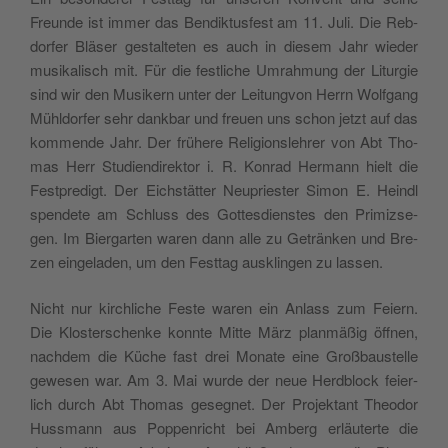
Freun­de ist immer das Ben­dik­tus­fest am 11. Juli. Die Reb­
dor­fer Blä­ser gestal­te­ten es auch in die­sem Jahr wie­der
musi­ka­lisch mit. Für die fest­li­che Umrah­mung der Lit­ur­gie
sind wir den Musi­kern unter der Lei­tung­von Herrn Wolf­gang
Mühl­dor­fer sehr dank­bar und freu­en uns schon jetzt auf das
kom­men­de Jahr. Der frü­he­re Reli­gi­ons­leh­rer von Abt Tho­
mas Herr Stu­di­en­di­rek­tor i. R. Kon­rad Her­mann hielt die
Fest­pre­digt. Der Eich­stät­ter Neu­pries­ter Simon E. Heindl
spen­de­te am Schluss des Got­tes­diens­tes den Pri­miz­se­
gen. Im Bier­gar­ten waren dann alle zu Geträn­ken und Bre­
zen ein­ge­la­den, um den Fest­tag aus­klin­gen zu lassen.
Nicht nur kirch­li­che Fes­te waren ein Anlass zum Fei­ern.
Die Klos­ter­schen­ke konn­te Mit­te März plan­mä­ßig öff­nen,
nach­dem die Küche fast drei Mona­te eine Groß­bau­stel­le
gewe­sen war. Am 3. Mai wur­de der neue Herd­block fei­er­
lich durch Abt Tho­mas geseg­net. Der Pro­jektant Theo­dor
Huss­mann aus Pop­pen­richt bei Amberg erläu­ter­te die