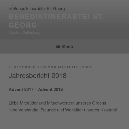
Zum
Inhalt
BENEDIKTINERABTEI ST.
springen
GEORG
Kloster Weltenburg
Menü
VERÖFFENTLICHT
2. DEZEMBER 2018
VON
MATTHIAS RISSE
AM
Jahresbericht 2018
Advent 2017 – Advent 2018
Lie­be Mit­brü­der und Mit­schwes­tern unse­res Ordens,
lie­be Ver­wand­te, Freun­de und Wohl­tä­ter unse­res Klosters!