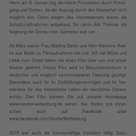
Herrn am 6. Janu­ar zog die klei­ne Pro­zes­si­on durch Kreuz­
gang und Gar­ten, da der Aus­zug durch den Klos­ter­hof nicht
mög­lich war. Denn wegen des Hoch­was­sers waren die
Schutz­maß­nah­men auf­ge­baut. So nahm Abt Tho­mas die
Seg­nung der Donau vom Gar­ten­tor aus vor.
Ab März waren Frau Mar­ti­na Ber­lin und Herr Kle­mens Rad­
ke aus Ber­lin zu Film­auf­nah­men bei uns. Mit viel Mühe und
Lie­be zum Detail haben sie einen Film über uns und unser
Klos­ter gedreht. Die­ser Film wird im Besu­cher­zen­trum in
deut­scher und eng­lisch syn­chro­ni­sier­ter Fas­sung gezeigt.
Beson­ders auch für ihr Ein­füh­lungs­ver­mö­gen und ihr Ver­
ständ­nis für das klös­ter­li­che Leben ein herz­li­ches Dan­ke­
schön. Den Film kön­nen Sie auf unse­rer Home­page
www.kloster-weltenburg.de sehen. Sie fin­den uns inzwi­
schen auch auf Face­book unter
www.facebook.com/KlosterWeltenburg
2018 war auch die tur­nus­mä­ßi­ge Visi­ta­ti­on fäl­lig. Dazu