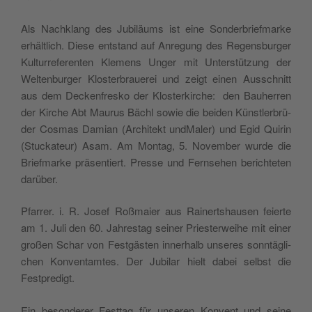
Als Nach­klang des Jubi­lä­ums ist eine Son­der­brief­mar­ke
erhält­lich. Die­se ent­stand auf Anre­gung des Regens­bur­ger
Kul­tur­re­fe­ren­ten Kle­mens Unger mit Unter­stüt­zung der
Wel­ten­bur­ger Klos­ter­braue­rei und zeigt einen Aus­schnitt
aus dem Decken­fres­ko der Klos­ter­kir­che: den Bau­her­ren
der Kir­che Abt Mau­rus Bächl sowie die bei­den Künst­ler­brü­
der Cos­mas Dami­an (Archi­tekt und­Ma­ler) und Egid Qui­rin
(Stu­cka­teur) Asam. Am Mon­tag, 5. Novem­ber wur­de die
Brief­mar­ke prä­sen­tiert. Pres­se und Fern­se­hen berich­te­ten
darüber.
Pfar­rer. i. R. Josef Roß­mai­er aus Rai­nerts­hau­sen fei­er­te
am 1. Juli den 60. Jah­res­tag sei­ner Pries­ter­wei­he mit einer
gro­ßen Schar von Fest­gäs­ten inner­halb unse­res sonn­täg­li­
chen Kon­vent­am­tes. Der Jubi­lar hielt dabei selbst die
Festpredigt.
Ein beson­de­rer Fest­tag für unse­ren Kon­vent und sei­ne