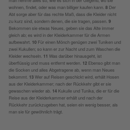
man nehme alles so, wie es sich in der Gegend, wo sie
wohnen, findet, oder was man billiger kaufen kann.
8
Der
Abt sorge aber für das rechte Maß, dass die Kleider nicht
zu kurz sind, sondern denen, die sie tragen, passen.
9
Bekommen sie etwas Neues, geben sie das Alte immer
gleich ab; es wird in der Kleiderkammer für die Armen
aufbewahrt.
10
Für einen Mönch genügen zwei Tuniken und
zwei Kukullen; so kann er zur Nacht und zum Waschen die
Kleider wechseln.
11
Was darüber hinausgeht, ist
überflüssig und muss entfernt werden.
12
Ebenso gibt man
die Socken und alles Abgetragene ab, wenn man Neues
bekommt.
13
Wer auf Reisen geschickt wird, erhält Hosen
aus der Kleiderkammer; nach der Rückkehr gibt er sie
gewaschen wieder ab.
14
Kukulle und Tunika, die er für die
Reise aus der Kleiderkammer erhält und nach der
Rückkehr zurückzugeben hat, seien ein wenig besser, als
man sie für gewöhnlich trägt.