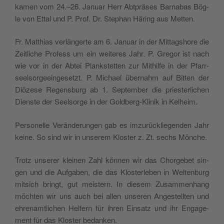
kamen vom 24.–26. Janu­ar Herr Abt­prä­ses Bar­na­bas Bög­
le von Ettal und P. Prof. Dr. Ste­phan Här­ing aus Metten.
Fr. Mat­thi­as ver­län­ger­te am 6. Janu­ar in der Mit­tagshore die
Zeit­li­che Pro­fess um ein wei­te­res Jahr. P. Gre­gor ist nach
wie vor in der Abtei Plank­stet­ten zur Mit­hil­fe in der Pfarr­
seel­sor­ge­ein­ge­setzt. P. Micha­el über­nahm auf Bit­ten der
Diö­ze­se Regens­burg ab 1. Sep­tem­ber die pries­ter­li­chen
Diens­te der Seel­sor­ge in der Gold­berg-Kli­nik in Kelheim.
Per­so­nel­le Ver­än­de­run­gen gab es imzu­rück­lie­gen­den Jahr
kei­ne. So sind wir in unse­rem Klos­ter z. Zt. sechs Mönche.
Trotz unse­rer klei­nen Zahl kön­nen wir das Chor­ge­bet sin­
gen und die Auf­ga­ben, die das Klos­ter­le­ben in Wel­ten­burg
mit­sich bringt, gut meis­tern. In die­sem Zusam­men­hang
möch­ten wir uns auch bei allen unse­ren Ange­stell­ten und
ehren­amt­li­chen Hel­fern für ihren Ein­satz und ihr Enga­ge­
ment für das Klos­ter bedanken.