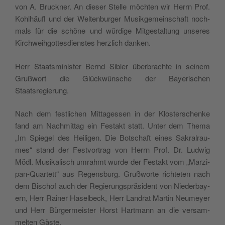
von A. Bruck­ner. An die­ser Stel­le möch­ten wir Herrn Prof.
Kohl­häufl und der Wel­ten­bur­ger Musik­ge­mein­schaft noch­
mals für die schö­ne und wür­di­ge Mit­ge­stal­tung unse­res
Kirch­weih­got­tes­diens­tes herz­lich danken.
Herr Staats­mi­nis­ter Bernd Sibler über­brach­te in sei­nem
Gruß­wort die Glück­wün­sche der Baye­ri­schen
Staatsregierung.
Nach dem fest­li­chen Mit­tag­essen in der Klos­ter­schen­ke
fand am Nach­mit­tag ein Fest­akt statt. Unter dem The­ma
„Im Spie­gel des Hei­li­gen. Die Bot­schaft eines Sakral­rau­
mes“ stand der Fest­vor­trag von Herrn Prof. Dr. Lud­wig
Mödl. Musi­ka­lisch umrahmt wur­de der Fest­akt vom „Mar­zi­
pan-Quar­tett“ aus Regens­burg. Gruß­wor­te rich­te­ten nach
dem Bischof auch der Regie­rungs­prä­si­dent von Nie­der­bay­
ern, Herr Rai­ner Hasel­beck, Herr Land­rat Mar­tin Neu­mey­er
und Herr Bür­ger­meis­ter Horst Hart­mann an die ver­sam­
mel­ten Gäste.