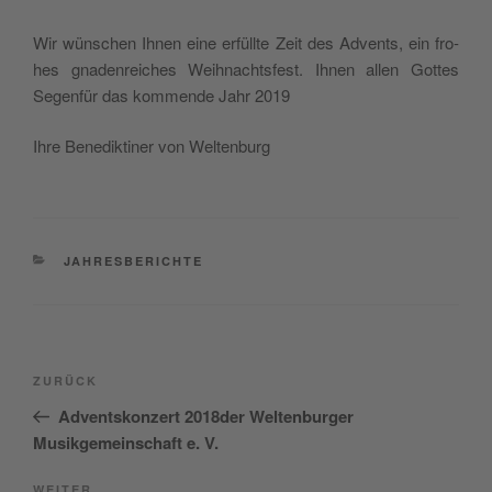
Wir wün­schen Ihnen eine erfüll­te Zeit des Advents, ein fro­
hes gna­den­rei­ches Weih­nachts­fest. Ihnen allen Got­tes
Segen­für das kom­men­de Jahr 2019
Ihre Bene­dik­ti­ner von Weltenburg
KATEGORIEN
JAHRESBERICHTE
Beitragsnavigation
Vorheriger
ZURÜCK
Beitrag
Adventskonzert 2018der Weltenburger
Musikgemeinschaft e. V.
WEITER