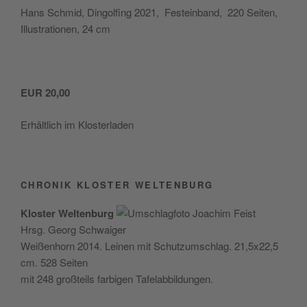
Hans Schmid, Din­gol­fing 2021, Fest­ein­band, 220 Sei­ten,
Illus­tra­tio­nen, 24 cm
EUR 20,00
Erhält­lich im Klosterladen
CHRONIK KLOSTER WELTENBURG
Klos­ter Wel­ten­burg
Hrsg. Georg Schwaiger
Wei­ßen­horn 2014. Lei­nen mit Schutz­um­schlag. 21,5x22,5
cm. 528 Seiten
mit 248 groß­teils far­bi­gen Tafelabbildungen.