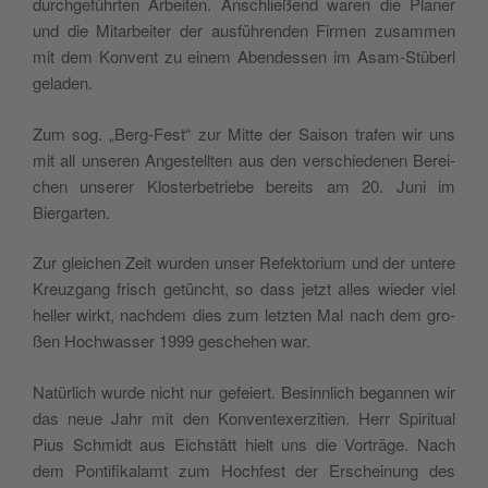
durch­ge­führ­ten Arbei­ten. Anschlie­ßend waren die Pla­ner
und die Mit­ar­bei­ter der aus­füh­ren­den Fir­men zusam­men
mit dem Kon­vent zu einem Abend­essen im Asam-Stüberl
geladen.
Zum sog. „Berg-Fest“ zur Mit­te der Sai­son tra­fen wir uns
mit all unse­ren Ange­stell­ten aus den ver­schie­de­nen Berei­
chen unse­rer Klos­ter­be­trie­be bereits am 20. Juni im
Biergarten.
Zur glei­chen Zeit wur­den unser Refek­to­ri­um und der unte­re
Kreuz­gang frisch getüncht, so dass jetzt alles wie­der viel
hel­ler wirkt, nach­dem dies zum letz­ten Mal nach dem gro­
ßen Hoch­was­ser 1999 gesche­hen war.
Natür­lich wur­de nicht nur gefei­ert. Besinn­lich began­nen wir
das neue Jahr mit den Kon­vent­ex­er­zi­ti­en. Herr Spi­ri­tu­al
Pius Schmidt aus Eich­stätt hielt uns die Vor­trä­ge. Nach
dem Pon­ti­fi­kal­amt zum Hoch­fest der Erschei­nung des