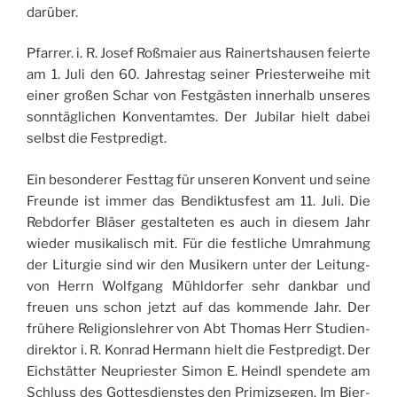
darüber.
Pfar­rer. i. R. Josef Roß­maier aus Rai­nert­shau­sen feierte
am 1. Juli den 60. Jah­res­tag sei­ner Pries­ter­weihe mit
einer großen Schar von Festgäs­ten inne­rhalb unseres
sonntä­gli­chen Kon­ven­tamtes. Der Jubi­lar hielt dabei
selbst die Festpredigt.
Ein beson­de­rer Fest­tag für unse­ren Konvent und seine
Freunde ist immer das Ben­dik­tus­fest am 11. Juli. Die
Reb­dor­fer Blä­ser ges­tal­te­ten es auch in die­sem Jahr
wie­der musi­ka­lisch mit. Für die fest­liche Umrah­mung
der Litur­gie sind wir den Musi­kern unter der Lei­tung­
von Herrn Wolf­gang Mühl­dor­fer sehr dank­bar und
freuen uns schon jetzt auf das kom­mende Jahr. Der
frü­here Reli­gions­leh­rer von Abt Tho­mas Herr Stu­dien­
di­rek­tor i. R. Kon­rad Her­mann hielt die Fest­pre­digt. Der
Eichstät­ter Neu­pries­ter Simon E. Heindl spen­dete am
Schluss des Got­tes­dienstes den Pri­miz­se­gen. Im Bier­