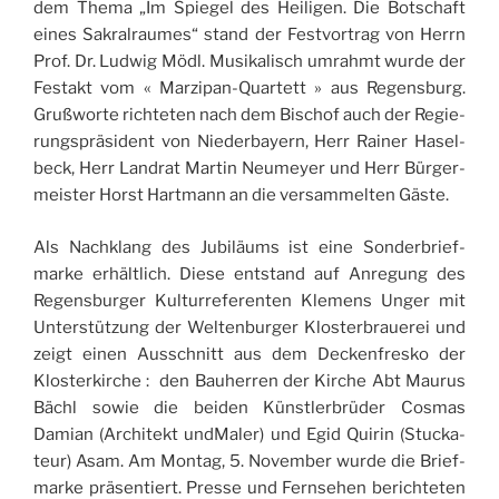
dem The­ma „Im Spie­gel des Hei­li­gen. Die Bot­schaft
eines Sakral­raumes“ stand der Fest­vor­trag von Herrn
Prof. Dr. Lud­wig Mödl. Musi­ka­lisch umrahmt wurde der
Fes­takt vom « Mar­zi­pan-Quar­tett » aus Regens­burg.
Gruß­worte rich­te­ten nach dem Bischof auch der Regie­
rung­sprä­sident von Nie­der­bayern, Herr Rai­ner Hasel­
beck, Herr Lan­drat Mar­tin Neu­meyer und Herr Bür­ger­
meis­ter Horst Hart­mann an die ver­sam­mel­ten Gäste.
Als Nachk­lang des Jubiläums ist eine Son­der­brief­
marke erhält­lich. Diese ents­tand auf Anre­gung des
Regens­bur­ger Kul­tur­re­fe­ren­ten Kle­mens Unger mit
Unterstüt­zung der Wel­ten­bur­ger Klos­ter­braue­rei und
zeigt einen Aus­sch­nitt aus dem Decken­fres­ko der
Klos­ter­kirche : den Bau­her­ren der Kirche Abt Mau­rus
Bächl sowie die bei­den Künst­ler­brü­der Cos­mas
Damian (Archi­tekt und­Ma­ler) und Egid Qui­rin (Stu­cka­
teur) Asam. Am Mon­tag, 5. Novem­ber wurde die Brief­
marke prä­sen­tiert. Presse und Fern­se­hen berich­te­ten