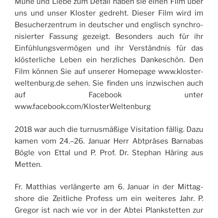
Mühe und Liebe zum Detail haben sie einen Film über
uns und unser Klos­ter gedreht. Die­ser Film wird im
Besu­cher­zen­trum in deut­scher und englisch syn­chro­
ni­sier­ter Fas­sung gezeigt. Beson­ders auch für ihr
Einfüh­lung­svermö­gen und ihr Verständ­nis für das
klös­ter­liche Leben ein herz­liches Dan­kes­chön. Den
Film kön­nen Sie auf unse­rer Home­page www.kloster-
weltenburg.de sehen. Sie fin­den uns inz­wi­schen auch
auf Face­book unter
www.facebook.com/KlosterWeltenburg
2018 war auch die tur­nusmäßige Visi­ta­tion fäl­lig. Dazu
kamen vom 24.–26. Januar Herr Abt­präses Bar­na­bas
Bögle von Ettal und P. Prof. Dr. Ste­phan Häring aus
Metten.
Fr. Mat­thias verlän­gerte am 6. Januar in der Mit­tag­
shore die Zeit­liche Pro­fess um ein wei­teres Jahr. P.
Gre­gor ist nach wie vor in der Abtei Planks­tet­ten zur