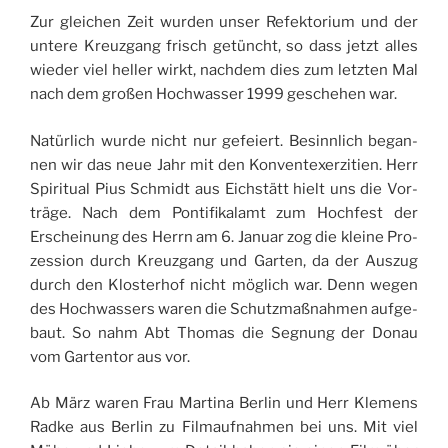
Zur glei­chen Zeit wur­den unser Refek­to­rium und der
untere Kreuz­gang frisch getüncht, so dass jetzt alles
wie­der viel hel­ler wirkt, nach­dem dies zum letz­ten Mal
nach dem großen Hoch­was­ser 1999 ges­che­hen war.
Natür­lich wurde nicht nur gefeiert. Besinn­lich began­
nen wir das neue Jahr mit den Kon­ven­texer­zi­tien. Herr
Spi­ri­tual Pius Schmidt aus Eichstätt hielt uns die Vor­
träge. Nach dem Pon­ti­fi­ka­lamt zum Hoch­fest der
Erschei­nung des Herrn am 6. Januar zog die kleine Pro­
zes­sion durch Kreuz­gang und Gar­ten, da der Aus­zug
durch den Klos­te­rhof nicht möglich war. Denn wegen
des Hoch­was­sers waren die Schutz­maß­nah­men auf­ge­
baut. So nahm Abt Tho­mas die Segnung der Donau
vom Gar­ten­tor aus vor.
Ab März waren Frau Mar­ti­na Ber­lin und Herr Kle­mens
Radke aus Ber­lin zu Fil­mauf­nah­men bei uns. Mit viel