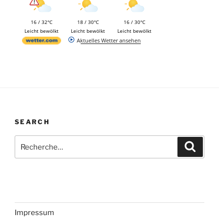
16 / 32°C
18 / 30°C
16 / 30°C
Leicht bewölkt
Leicht bewölkt
Leicht bewölkt
Aktuelles Wetter ansehen
SEARCH
Recherche
Recher
pour
:
Impressum