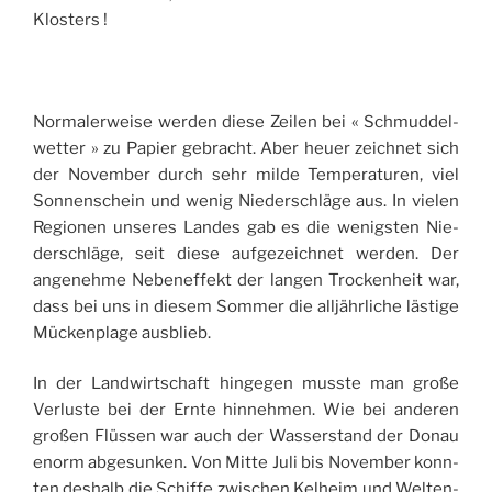
Klosters !
Nor­ma­ler­weise wer­den diese Zei­len bei « Schmud­del­
wet­ter » zu Papier gebracht. Aber heuer zeich­net sich
der Novem­ber durch sehr milde Tem­pe­ra­tu­ren, viel
Son­nen­schein und wenig Nie­der­schläge aus. In vie­len
Regio­nen unseres Landes gab es die wenig­sten Nie­
der­schläge, seit diese auf­ge­zeich­net wer­den. Der
ange­nehme Nebe­nef­fekt der lan­gen Tro­cken­heit war,
dass bei uns in die­sem Som­mer die all­jähr­liche läs­tige
Mücken­plage ausblieb.
In der Land­wirt­schaft hin­ge­gen musste man große
Ver­luste bei der Ernte hin­neh­men. Wie bei ande­ren
großen Flüs­sen war auch der Was­sers­tand der Donau
enorm abge­sun­ken. Von Mitte Juli bis Novem­ber konn­
ten deshalb die Schiffe zwi­schen Kel­heim und Wel­ten­