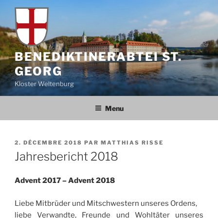
Aller
au
contenu
principal
BENEDIKTINERABTEI ST.
GEORG
Kloster Weltenburg
Menu
PUBLIÉ
2. DÉCEMBRE 2018
PAR
MATTHIAS RISSE
LE
Jahresbericht 2018
Advent 2017 – Advent 2018
Liebe Mit­brü­der und Mit­sch­wes­tern unseres Ordens,
liebe Ver­wandte, Freunde und Wohltä­ter unseres