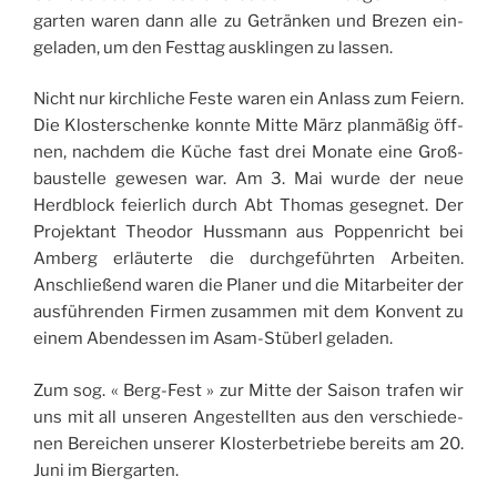
gar­ten waren dann alle zu Geträn­ken und Bre­zen ein­
ge­la­den, um den Fest­tag ausk­lin­gen zu lassen.
Nicht nur kir­chliche Feste waren ein Anlass zum Feiern.
Die Klos­ter­schenke konnte Mitte März planmäßig öff­
nen, nach­dem die Küche fast drei Monate eine Groß­
baus­telle gewe­sen war. Am 3. Mai wurde der neue
Herd­block feier­lich durch Abt Tho­mas gese­gnet. Der
Pro­jek­tant Theo­dor Huss­mann aus Pop­pen­richt bei
Amberg erläu­terte die durch­geführ­ten Arbei­ten.
Anschließend waren die Pla­ner und die Mitar­bei­ter der
ausfüh­ren­den Fir­men zusam­men mit dem Konvent zu
einem Aben­des­sen im Asam-Stü­berl geladen.
Zum sog. « Berg-Fest » zur Mitte der Sai­son tra­fen wir
uns mit all unse­ren Anges­tell­ten aus den ver­schie­de­
nen Berei­chen unse­rer Klos­ter­be­triebe bereits am 20.
Juni im Biergarten.