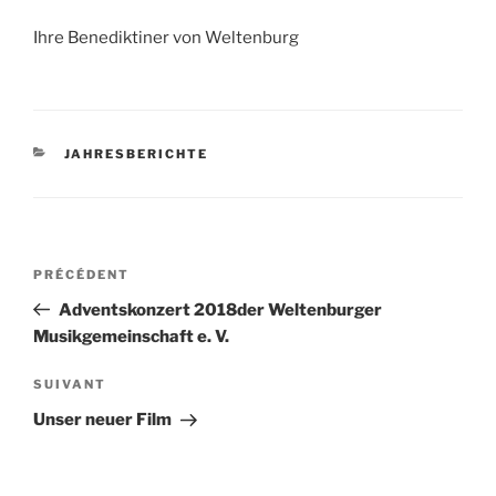
Ihre Bene­dik­ti­ner von Weltenburg
CATÉGORIES
JAHRESBERICHTE
Navigation
Article
PRÉCÉDENT
de
précédent
Adventskonzert 2018der Weltenburger
l’article
Musikgemeinschaft e. V.
Article
SUIVANT
suivant
Unser neuer Film