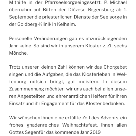
Mithilfe in der Pfarr­seel­sor­geein­ge­setzt. P. Michael
über­nahm auf Bit­ten der Diö­zese Regens­burg ab 1.
Sep­tem­ber die pries­ter­li­chen Dienste der Seel­sorge in
der Gold­berg-Kli­nik in Kelheim.
Per­so­nelle Verän­de­run­gen gab es imzurü­ck­lie­gen­den
Jahr keine. So sind wir in unse­rem Klos­ter z. Zt. sechs
Mönche.
Trotz unse­rer klei­nen Zahl kön­nen wir das Chor­ge­bet
sin­gen und die Auf­ga­ben, die das Klos­ter­le­ben in Wel­
ten­burg mit­sich bringt, gut meis­tern. In die­sem
Zusam­men­hang möch­ten wir uns auch bei allen unse­
ren Anges­tell­ten und ehre­namt­li­chen Hel­fern für ihren
Ein­satz und ihr Enga­ge­ment für das Klos­ter bedanken.
Wir wün­schen Ihnen eine erfüllte Zeit des Advents, ein
frohes gna­den­reiches Weih­nachts­fest. Ihnen allen
Gottes Segenfür das kom­mende Jahr 2019