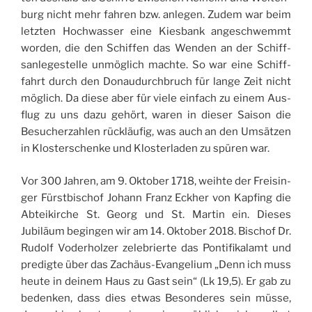
burg nicht mehr fah­ren bzw. anle­gen. Zudem war beim
letz­ten Hoch­was­ser eine Kies­bank anges­ch­wemmt
wor­den, die den Schif­fen das Wen­den an der Schiff­
san­le­ges­telle unmö­glich machte. So war eine Schiff­
fahrt durch den Donau­durch­bruch für lange Zeit nicht
möglich. Da diese aber für viele ein­fach zu einem Aus­
flug zu uns dazu gehört, waren in die­ser Sai­son die
Besu­cher­zah­len rückläu­fig, was auch an den Umsät­zen
in Klos­ter­schenke und Klos­ter­la­den zu spü­ren war.
Vor 300 Jah­ren, am 9. Okto­ber 1718, weihte der Frei­sin­
ger Fürst­bi­schof Johann Franz Eck­her von Kap­fing die
Abtei­kirche St. Georg und St. Mar­tin ein. Dieses
Jubiläum begin­gen wir am 14. Okto­ber 2018. Bischof Dr.
Rudolf Vode­rhol­zer zele­brierte das Pon­ti­fi­ka­lamt und
pre­digte über das Zachäus-Evan­ge­lium „Denn ich muss
heute in dei­nem Haus zu Gast sein“ (Lk 19,5). Er gab zu
beden­ken, dass dies etwas Beson­deres sein müsse,