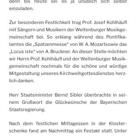
denn bis heute sei es ja unü­blich sich selbst
einzuladen.
Zur beson­de­ren Fest­li­ch­keit trug Prof. Josef Kohlhäu­fl
mit Sän­gern und Musi­kern der Wel­ten­bur­ger Musik­ge­
mein­schaft bei. So erk­lang wäh­rend des Pon­ti­fi­ka­
lamtes die „Spat­zen­messe“ von W. A. Mozart­so­wie das
„Locus iste“ von A. Bru­ck­ner. An die­ser Stelle möch­ten
wir Herrn Prof. Kohlhäu­fl und der Wel­ten­bur­ger Musik­
ge­mein­schaft noch­mals für die schöne und wür­dige
Mit­ges­tal­tung unseres Kirch­weih­got­tes­dienstes herz­
lich danken.
Herr Staats­mi­nis­ter Bernd Sibler über­brachte in sei­
nem Gruß­wort die Glü­ckwünsche der Baye­ri­schen
Staatsregierung.
Nach dem fest­li­chen Mit­ta­ges­sen in der Klos­ter­
schenke fand am Nach­mit­tag ein Fes­takt statt. Unter