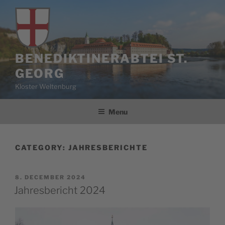
Skip
to
content
BENEDIKTINERABTEI ST.
GEORG
Kloster Weltenburg
Menu
CATEGORY:
JAHRESBERICHTE
POSTED
8. DECEMBER 2024
ON
Jahresbericht 2024