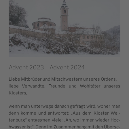
Advent 2023 – Advent 2024
Lie­be Mit­brüder und Mit­sc­hwe­s­tern unse­res Ordens,
lie­be Verwand­te, Fre­un­de und Wohl­täter unse­res
Klosters,
wenn man unte­rwegs danach gefragt wird, woher man
denn kom­me und antwor­tet: „Aus dem Klo­s­ter Wel­
ten­burg“ ent­ge­g­nen vie­le: „Ah, wo immer wie­der Hoc­
hwas­ser ist“. Denn im Zusam­men­hang mit den Über­sc­