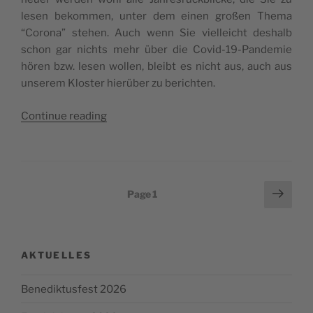
lesen bekom­men, unter dem einen gro­ßen Thema
“Coro­na” ste­hen. Auch wenn Sie viel­le­ic­ht des­halb
schon gar nic­hts mehr über die Covid-19-Pan­de­mie
hören bzw. lesen wol­len, ble­ibt es nic­ht aus, auch aus
unse­rem Klo­s­ter hie­rüber zu beric­hten.
“Jahre­
Con­ti­nue rea­ding
s­
be­
ric­
ht 2020”
Posts
Next
Page
1
page
pagination
AKTUELLES
Benediktusfest 2026