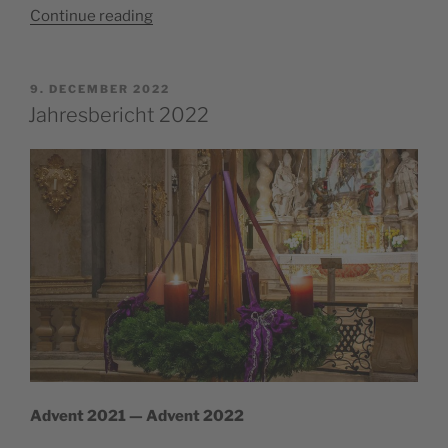
“Jahre­
Con­ti­nue rea­ding
s­
be­
ric­
POSTED
9. DECEMBER 2022
ON
ht 2023”
Jahresbericht 2022
Advent 2021 — Advent 2022