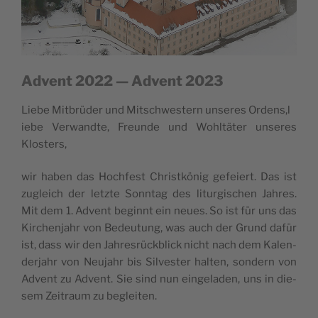
Advent 2022 — Advent 2023
Lie­be Mit­brüder und Mit­sc­hwe­s­tern unse­res Ordens,l
iebe Verwand­te, Fre­un­de und Wohl­täter unse­res
Klosters,
wir haben das Hoc­hfest Chri­st­könig gefe­i­ert. Das ist
zugle­ich der letz­te Sonn­tag des litur­gi­sc­hen Jahres.
Mit dem 1. Advent beginnt ein neu­es. So ist für uns das
Kirc­hen­ja­hr von Bede­u­tung, was auch der Grund dafür
ist, dass wir den Jahre­s­rück­blick nic­ht nach dem Kalen­
der­ja­hr von Neu­ja­hr bis Sil­ve­s­ter hal­ten, son­dern von
Advent zu Advent. Sie sind nun ein­ge­la­den, uns in die­
sem Zei­tra­um zu begleiten.