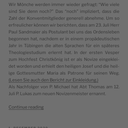
Wir Mönc­he wer­den immer wie­der gefragt: “Wie vie­le
sind Sie denn noch?” Das “noch” impli­zi­ert, dass die
Zahl der Kon­vent­mit­gli­e­der gene­rell abne­hme. Um so
erfre­u­lic­her kön­nen wir beric­hten, dass am 23. Juli Herr
Paul Sand­ma­i­er als Pos­tu­lant bei uns das Ordens­l­eben
begon­nen hat, nac­hdem er in einem pro­päde­u­ti­sc­hen
Jahr in Tübin­gen die alten Sprac­hen für ein späte­res
Theo­lo­gi­e­stu­di­um erlernt hat. In der ers­ten Ves­per
zum Hoc­hfest Chri­st­könig ist er als Novi­ze ein­ge­kle­i­
det wor­den und erhi­elt den hei­li­gen Josef und die hei­l­
ige Got­tesmut­ter Maria als Patro­ne für sei­nen Weg.
(Lesen Sie auch den Beric­ht zur Einkleidung.)
Als Nac­hfol­ger von P. Mic­ha­el hat Abt Tho­mas am 12.
Juli P. Lukas zum neu­en Novi­ze­n­me­i­s­ter ernannt.
“Jahre­
Con­ti­nue rea­ding
s­
be­
ric­
POSTED