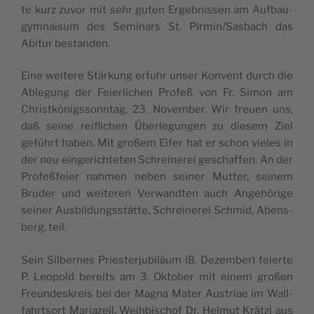
te kurz zuvor mit sehr guten Ergeb­nis­sen am Auf­bau­
gym­naisum des Sem­i­nars St. Pirmin/Sasbach das
Abitur bestanden.
Eine weit­ere Stärkung erfuhr unser Kon­vent durch die
Able­gung der Feier­lichen Pro­feß von Fr. Simon am
Christkönigsson­ntag, 23. Novem­ber. Wir freuen uns,
daß seine rei­flichen Über­legun­gen zu diesem Ziel
geführt haben. Mit großem Eifer hat er schon vieles in
der neu ein­gerichteten Schreinerei geschaf­fen. An der
Pro­feßfeier nah­men neben sein­er Mut­ter, seinem
Brud­er und weit­eren Ver­wandten auch Ange­hörige
sein­er Aus­bil­dungsstätte, Schreinerei Schmid, Abens­
berg, teil.
Sein Sil­bernes Priester­ju­biläum (8. Dezem­ber) feierte
P. Leopold bere­its am 3. Okto­ber mit einem großen
Fre­un­deskreis bei der Magna Mater Aus­tri­ae im Wall­
fahrt­sort Mari­azell. Wei­h­bischof Dr. Hel­mut Krät­zl aus