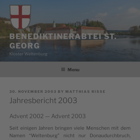
Skip
to
content
BENEDIKTINERABTEI ST.
GEORG
Kloster Weltenburg
Menu
POSTED
30. NOVEMBER 2003
BY
MATTHIAS RISSE
ON
Jahresbericht 2003
Advent 2002 — Advent 2003
Seit eini­gen Jahren brin­gen viele Men­schen mit dem
Namen “Wel­tenburg” nicht nur Donaudurch­bruch,