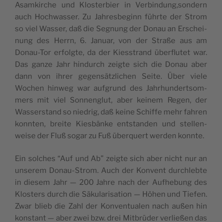
Asamkirche und Kloster­bier in Verbindung,sondern
auch Hochwass­er. Zu Jahres­be­ginn führte der Strom
so viel Wass­er, daß die Seg­nung der Donau an Erschei­
n­ung des Her­rn, 6. Jan­u­ar, von der Straße aus am
Donau-Tor erfol­gte, da der Kiesstrand über­flutet war.
Das ganze Jahr hin­durch zeigte sich die Donau aber
dann von ihrer gegen­sät­zlichen Seite. Über viele
Wochen hin­weg war auf­grund des Jahrhun­dert­som­
mers mit viel Son­neng­lut, aber keinem Regen, der
Wasser­stand so niedrig, daß keine Schiffe mehr fahren
kon­nten, bre­ite Kies­bänke ent­standen und stel­len­
weise der Fluß sog­ar zu Fuß über­quert wer­den konnte.
Ein solch­es “Auf und Ab” zeigte sich aber nicht nur an
unserem Donau-Strom. Auch der Kon­vent durch­lebte
in diesem Jahr — 200 Jahre nach der Aufhe­bung des
Klosters durch die Säku­lar­i­sa­tion — Höhen und Tiefen.
Zwar blieb die Zahl der Kon­ven­tualen nach außen hin
kon­stant — aber zwei bzw. drei Mit­brüder ver­ließen das