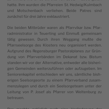
hat­te. Ihm wur­den die Pfar­reien St. Hedwig/Kulmbach
und Motschen­bach ver­liehen. Bei­de Patres sind
zunächst für drei Jahre exklaustriert.
Die bei­den Mit­brüder waren als Pfar­rvikar bzw. Pfar­
rad­min­is­tra­tor in Teuert­ing und Ein­muß gemein­sam
tätig gewe­sen. Durch ihren Weg­gang mußte die
Pfarrseel­sorge des Klosters neu organ­isiert wer­den.
Auf­grund des Regens­burg­er Pas­toralplanes zur Grün­
dung von Pfar­rver­bän­den im Dekanat bzw. Bis­tum
standen wir vor der Alter­na­tive, entwed­er alle bish­eri­
gen Gemein­den weit­erzuführen oder aufzugeben. Im
Seniorenkapi­tel entsch­ieden wir uns, sämtliche bish­
eri­gen Seel­sor­ge­orte zu einem Pfar­rver­band zusam­
men­zule­gen und durch ein Seel­sor­geteam unter der
Leitung von P. Josef als Pfar­rer von Wel­tenburg zu
betreuen.