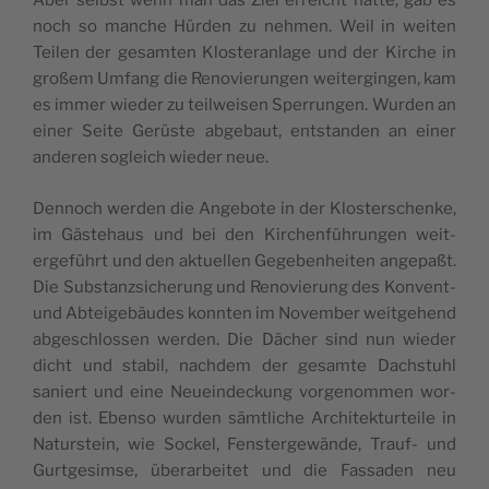
Aber selb­st wenn man das Ziel erre­icht hat­te, gab es
noch so manche Hür­den zu nehmen. Weil in weit­en
Teilen der gesamten Kloster­an­lage und der Kirche in
großem Umfang die Ren­ovierun­gen weit­ergin­gen, kam
es immer wieder zu teil­weisen Sper­run­gen. Wur­den an
ein­er Seite Gerüste abge­baut, ent­standen an ein­er
anderen sogle­ich wieder neue.
Den­noch wer­den die Ange­bote in der Kloster­schenke,
im Gäste­haus und bei den Kirchen­führun­gen weit­
erge­führt und den aktuellen Gegeben­heit­en angepaßt.
Die Sub­stanzsicherung und Ren­ovierung des Kon­vent-
und Abteige­bäudes kon­nten im Novem­ber weit­ge­hend
abgeschlossen wer­den. Die Däch­er sind nun wieder
dicht und sta­bil, nach­dem der gesamte Dachstuhl
saniert und eine Neuein­deck­ung vorgenom­men wor­
den ist. Eben­so wur­den sämtliche Architek­turteile in
Naturstein, wie Sock­el, Fen­stergewände, Trauf- und
Gurt­ges­imse, über­ar­beit­et und die Fas­saden neu