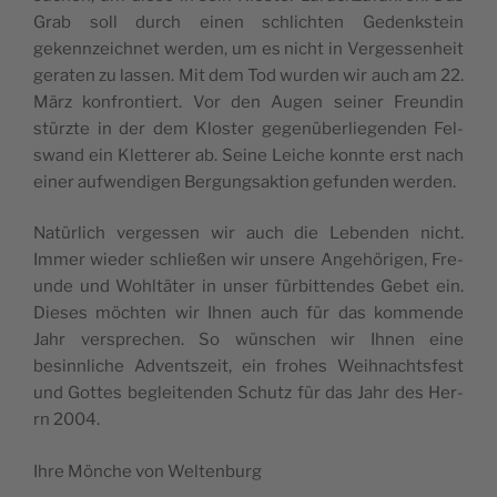
Grab soll durch einen schlicht­en Gedenkstein
gekennze­ich­net wer­den, um es nicht in Vergessen­heit
ger­at­en zu lassen. Mit dem Tod wur­den wir auch am 22.
März kon­fron­tiert. Vor den Augen sein­er Fre­undin
stürzte in der dem Kloster gegenüber­liegen­den Fel­
swand ein Klet­ter­er ab. Seine Leiche kon­nte erst nach
ein­er aufwendi­gen Bergungsak­tion gefun­den werden.
Natür­lich vergessen wir auch die Leben­den nicht.
Immer wieder schließen wir unsere Ange­höri­gen, Fre­
unde und Wohltäter in unser für­bit­ten­des Gebet ein.
Dieses möcht­en wir Ihnen auch für das kom­mende
Jahr ver­sprechen. So wün­schen wir Ihnen eine
besinnliche Adventszeit, ein fro­hes Wei­h­nachts­fest
und Gottes beglei­t­en­den Schutz für das Jahr des Her­
rn 2004.
Ihre Mönche von Weltenburg