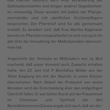
Das machte natür­lich auch eine Verän­derung der
Gottes­di­en­stzeit­en und einiger ander­er Gegeben­heit­
en notwendig. Diese wur­den mit jedem der Pfar­rge­
mein­deräte und mit sämtlichen Kirchenpflegern
besprochen. Der Pfar­rbrief wird für alle gemein­sam
erstellt. Es bewährt sich, daß Frau Martha Köglmeier
bere­its im Pfar­rbüro eingear­beit­et ist und nun auch für
alle Orte die Ver­wal­tung der Meßstipen­di­en über­nom­
men hat.
Angesichts der Ver­luste an Mit­brüdern war es Mut
machend, daß unser Kon­vent auch Zuwachs erhal­ten
hat­te. Am 22. Juni traf P. Boni­fatius Müller aus der
Abtei Sieg­burg ein mit der Absicht, in unser Kloster
überzutreten. Nach Ablauf der Probezeit von sechs
Monat­en wird die Entschei­dung über den endgülti­gen
Über­tritt fall­en. Er war bish­er Kurat auf der Frauenin­sel
im Chiem­see und Spir­i­tu­al bei den
Benediktinerinnen.Daraus ergab sich auch, daß wir dor­