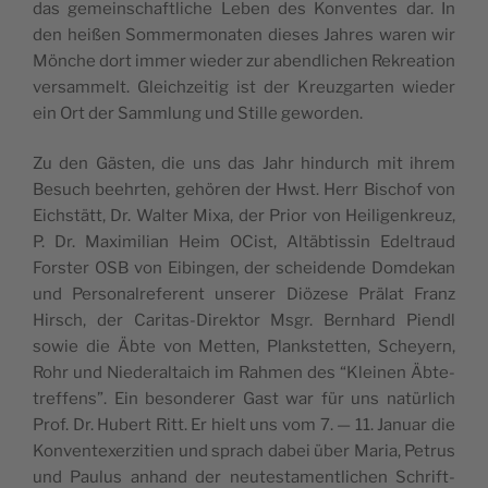
das gemein­schaftliche Leben des Kon­ventes dar. In
den heißen Som­mer­monat­en dieses Jahres waren wir
Mönche dort immer wieder zur abendlichen Rekreation
ver­sam­melt. Gle­ichzeit­ig ist der Kreuz­garten wieder
ein Ort der Samm­lung und Stille geworden.
Zu den Gästen, die uns das Jahr hin­durch mit ihrem
Besuch beehrten, gehören der Hwst. Herr Bischof von
Eich­stätt, Dr. Wal­ter Mixa, der Pri­or von Heili­genkreuz,
P. Dr. Max­i­m­il­ian Heim OCist, Altäbtissin Edel­traud
Forster OSB von Eibin­gen, der schei­dende Domdekan
und Per­son­al­ref­er­ent unser­er Diözese Prälat Franz
Hirsch, der Car­i­tas-Direk­tor Msgr. Bern­hard Piendl
sowie die Äbte von Met­ten, Plankstet­ten, Schey­ern,
Rohr und Nieder­al­taich im Rah­men des “Kleinen Äbte­
tr­e­f­fens”. Ein beson­der­er Gast war für uns natür­lich
Prof. Dr. Hubert Ritt. Er hielt uns vom 7. — 11. Jan­u­ar die
Kon­ven­tex­erz­i­tien und sprach dabei über Maria, Petrus
und Paulus anhand der neutes­ta­mentlichen Schrift­