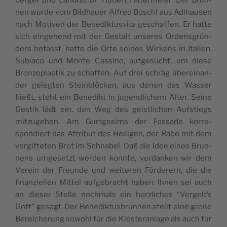
nen wurde vom Bild­hauer Alfred Böschl aus Adl­hausen
nach Motiv­en der Benedik­tusvi­ta geschaf­fen. Er hat­te
sich einge­hend mit der Gestalt unseres Ordens­grün­
ders befasst, hat­te die Orte seines Wirkens in Ital­ien,
Subi­a­co und Monte Cassi­no, aufge­sucht, um diese
Bronzeplas­tik zu schaf­fen. Auf drei schräg übere­inan­
der gelegten Stein­blöck­en, aus denen das Wass­er
fließt, ste­ht ein Benedikt in jugendlichem Alter. Seine
Gestik lädt ein, den Weg des geistlichen Auf­stiegs
mitzuge­hen. Am Gurt­ges­ims der Fas­sade kor­re­
spondiert das Attrib­ut des Heili­gen, der Rabe mit dem
vergifteten Brot im Schn­abel. Daß die Idee eines Brun­
nens umge­set­zt wer­den kon­nte, ver­danken wir dem
Vere­in der Fre­unde und weit­eren Förder­ern, die die
finanziellen Mit­tel aufge­bracht haben. Ihnen sei auch
an dieser Stelle nochmals ein her­zlich­es “Vergelt’s
Gott” gesagt. Der Benedik­tus­brun­nen stellt eine große
Bere­icherung sowohl für die Kloster­an­lage als auch für