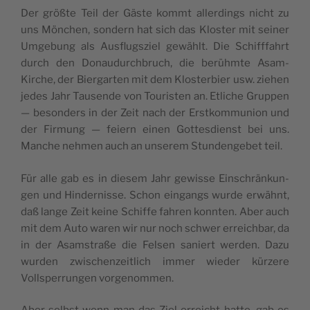
Der größte Teil der Gäste kommt allerd­ings nicht zu
uns Mönchen, son­dern hat sich das Kloster mit sein­er
Umge­bung als Aus­flugsziel gewählt. Die Schiff­fahrt
durch den Donaudurch­bruch, die berühmte Asam-
Kirche, der Bier­garten mit dem Kloster­bier usw. ziehen
jedes Jahr Tausende von Touris­ten an. Etliche Grup­pen
— beson­ders in der Zeit nach der Erstkom­mu­nion und
der Fir­mung — feiern einen Gottes­di­enst bei uns.
Manche nehmen auch an unserem Stun­denge­bet teil.
Für alle gab es in diesem Jahr gewisse Ein­schränkun­
gen und Hin­dernisse. Schon ein­gangs wurde erwäh­nt,
daß lange Zeit keine Schiffe fahren kon­nten. Aber auch
mit dem Auto waren wir nur noch schw­er erre­ich­bar, da
in der Asam­straße die Felsen saniert wer­den. Dazu
wur­den zwis­chen­zeitlich immer wieder kürzere
Vollsper­run­gen vorgenommen.