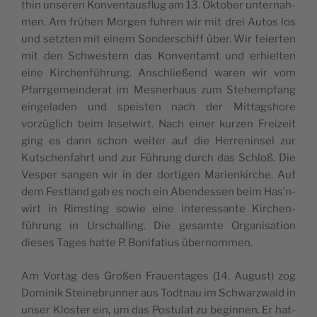
thin unseren Kon­ven­taus­flug am 13. Okto­ber unter­nah­
men. Am frühen Mor­gen fuhren wir mit drei Autos los
und set­zten mit einem Son­der­schiff über. Wir feierten
mit den Schwest­ern das Kon­ven­tamt und erhiel­ten
eine Kirchen­führung. Anschließend waren wir vom
Pfar­rge­mein­der­at im Mes­ner­haus zum Ste­hemp­fang
ein­ge­laden und speis­ten nach der Mit­tagshore
vorzüglich beim Insel­wirt. Nach ein­er kurzen Freizeit
ging es dann schon weit­er auf die Her­renin­sel zur
Kutschen­fahrt und zur Führung durch das Schloß. Die
Ves­per san­gen wir in der dor­ti­gen Marienkirche. Auf
dem Fes­t­land gab es noch ein Aben­dessen beim Has’n­
wirt in Rim­st­ing sowie eine inter­es­sante Kirchen­
führung in Urschalling. Die gesamte Organ­i­sa­tion
dieses Tages hat­te P. Boni­fatius übernommen.
Am Vortag des Großen Frauen­t­ages (14. August) zog
Dominik Steine­brun­ner aus Todt­nau im Schwarzwald in
unser Kloster ein, um das Pos­tu­lat zu begin­nen. Er hat­