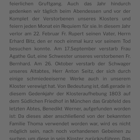
feier­lichen Gruft­gang. Auch das Jahr hin­durch
gedenken wir täglich beim Aben­dessen und vor der
Kom­plet der Ver­stor­be­nen unseres Klosters und
feiern jeden Monat ein Requiem für sie. In diesem Jahr
ver­lor am 22. Feb­ru­ar Fr. Rupert seinen Vater, Her­rn
Erhard Bitz, den er noch ein­mal kurz vor seinem Tod
besuchen kon­nte. Am 17.September ver­starb Frau
Agathe Gut, eine Schwest­er unseres ver­stor­be­nen Fr.
Bern­hard. Am 26. Okto­ber ver­starb der Schwa­ger
unseres Altabtes, Herr Anton Seitz, der sich durch
einige schmiedeeis­erne Werke auch in unserem
Kloster verewigt hat. Von Bedeu­tung ist, daß ger­ade in
diesem Gedenk­jahr der Kloster­aufhe­bung 1803 auf
dem Südlichen Fried­hof in München das Grabfeld des
let­zten Abtes, Benedikt Wern­er, aufge­fun­den wor­den
ist: Da dieses aber anschließend von der bekan­nten
Fam­i­lie Thoma ver­wen­det wor­den war, wird es nicht
möglich sein, nach noch vorhan­de­nen Gebeinen zu
suchen, um diese in sein Kloster zurück­zuführen. Das