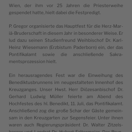
Wien, der ihm vor 25 Jahren die Priester­wei­he
gespendet hat­te, hielt dabei die Festpredigt.
P. Gre­gor organ­isierte das Haupt­fest für die Herz-Mar­
iä-Brud­er­schaft in diesem Jahr in beson­der­er Weise. Er
lud dazu seinen Stu­di­en­fre­und Wei­h­bischof Dr. Karl-
Heinz Wiese­mann (Erzbis­tum Pader­born) ein, der das
Pon­tif­ikalamt sowie die anschließende Sakra­
mentsprozes­sion hielt.
Ein her­aus­ra­gen­des Fest war die Ein­wei­hung des
Benedik­tus­brun­nens im neugestal­teten Innen­hof des
Kreuz­ganges. Unser Hwst. Herr Diöze­san­bischof Dr.
Ger­hard Lud­wig Müller feierte am Abend des
Hochfestes des hl. Benedikt, 11. Juli, das Pon­tif­ikalamt.
Anschließend zog die große Schar der Gäste gemein­
sam in den Kreuz­garten zur Segens­feier. Unter ihnen
waren auch Regierung­spräsi­dent Dr. Wal­ter Zitzels­
berg­er und Lan­drat Dr. Hubert Fal­ter­meier. Der Brun­