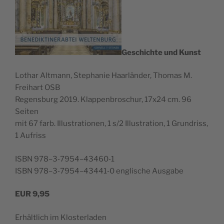
Geschichte und Kunst
Lothar Alt­mann, Stephanie Haar­län­der, Thomas M.
Frei­hart OSB
Regens­burg 2019. Klap­pen­broschur, 17x24 cm. 96
Seiten
mit 67 farb. Illus­tra­tio­nen, 1 s/2 Illus­tra­tion, 1 Grun­driss,
1 Aufriss
ISBN 978–3‑7954–43460‑1
ISBN 978–3‑7954–43441‑0 englis­che Ausgabe
EUR
9,95
Erhältlich im Klosterladen