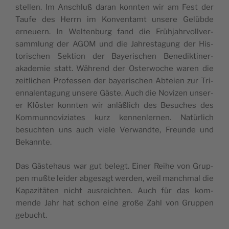
stellen. Im Anschluß daran kon­nten wir am Fest der
Taufe des Her­rn im Kon­ven­tamt unsere Gelübde
erneuern. In Wel­tenburg fand die Früh­jahrvol­lver­
samm­lung der AGOM und die Jahresta­gung der His­
torischen Sek­tion der Bay­erischen Benedik­tin­er­
akademie statt. Während der Oster­woche waren die
zeitlichen Pro­fessen der bay­erischen Abteien zur Tri­
en­na­len­ta­gung unsere Gäste. Auch die Novizen unser­
er Klöster kon­nten wir anläßlich des Besuch­es des
Kom­munnoviziates kurz ken­nen­ler­nen. Natür­lich
besucht­en uns auch viele Ver­wandte, Fre­unde und
Bekannte.
Das Gäste­haus war gut belegt. Ein­er Rei­he von Grup­
pen mußte lei­der abge­sagt wer­den, weil manch­mal die
Kapaz­itäten nicht aus­re­icht­en. Auch für das kom­
mende Jahr hat schon eine große Zahl von Grup­pen
gebucht.