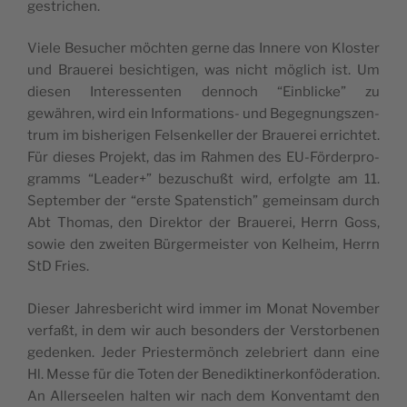
gestrichen.
Viele Besuch­er möcht­en gerne das Innere von Kloster
und Brauerei besichti­gen, was nicht möglich ist. Um
diesen Inter­essen­ten den­noch “Ein­blicke” zu
gewähren, wird ein Infor­ma­tions- und Begeg­nungszen­
trum im bish­eri­gen Felsenkeller der Brauerei errichtet.
Für dieses Pro­jekt, das im Rah­men des EU-Förder­pro­
gramms “Leader+” bezuschußt wird, erfol­gte am 11.
Sep­tem­ber der “erste Spaten­stich” gemein­sam durch
Abt Thomas, den Direk­tor der Brauerei, Her­rn Goss,
sowie den zweit­en Bürg­er­meis­ter von Kel­heim, Her­rn
StD Fries.
Dieser Jahres­bericht wird immer im Monat Novem­ber
ver­faßt, in dem wir auch beson­ders der Ver­stor­be­nen
gedenken. Jed­er Priester­mönch zele­bri­ert dann eine
Hl. Messe für die Toten der Benedik­tin­erkon­föder­a­tion.
An Allersee­len hal­ten wir nach dem Kon­ven­tamt den