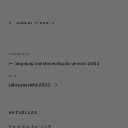
CATEGORIES
ANNUAL REPORTS
Post
Previous
PREVIOUS
navigation
Post
Segnung des Benediktusbrunnens 2003
Next
NEXT
Post
Jahresbericht 2002
AKTUELLES
Benediktusfest 2026