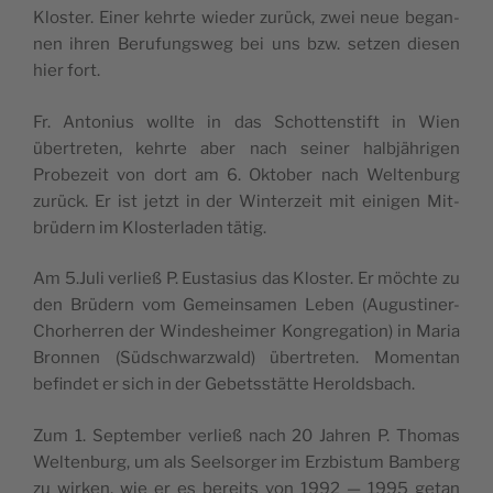
Kloster. Ein­er kehrte wieder zurück, zwei neue began­
nen ihren Beru­fungsweg bei uns bzw. set­zen diesen
hier fort.
Fr. Anto­nius wollte in das Schot­ten­s­tift in Wien
übertreten, kehrte aber nach sein­er hal­b­jähri­gen
Probezeit von dort am 6. Okto­ber nach Wel­tenburg
zurück. Er ist jet­zt in der Win­terzeit mit eini­gen Mit­
brüdern im Kloster­laden tätig.
Am 5.Juli ver­ließ P. Eusta­sius das Kloster. Er möchte zu
den Brüdern vom Gemein­samen Leben (Augustin­er-
Chorher­ren der Windesheimer Kon­gre­ga­tion) in Maria
Bron­nen (Süd­schwarzwald) übertreten. Momen­tan
befind­et er sich in der Gebetsstätte Heroldsbach.
Zum 1. Sep­tem­ber ver­ließ nach 20 Jahren P. Thomas
Wel­tenburg, um als Seel­sorg­er im Erzbis­tum Bam­berg
zu wirken, wie er es bere­its von 1992 — 1995 getan