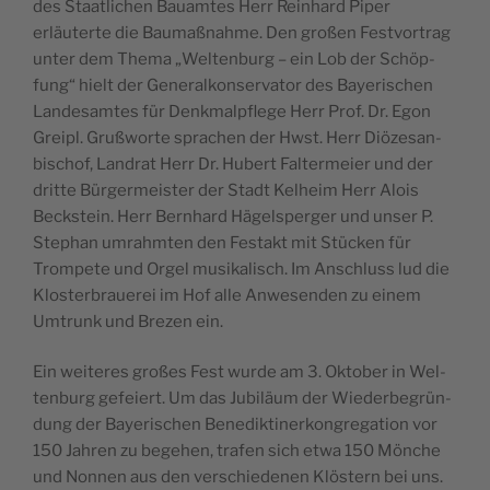
des Staatlichen Bauamtes Herr Rein­hard Piper
erläuterte die Bau­maß­nahme. Den großen Festvor­trag
unter dem The­ma „Wel­tenburg – ein Lob der Schöp­
fung“ hielt der Gen­er­alkon­ser­va­tor des Bay­erischen
Lan­desamtes für Denkmalpflege Herr Prof. Dr. Egon
Greipl. Gruß­worte sprachen der Hwst. Herr Diöze­san­
bischof, Lan­drat Herr Dr. Hubert Fal­ter­meier und der
dritte Bürg­er­meis­ter der Stadt Kel­heim Herr Alois
Beck­stein. Herr Bern­hard Hägelsperg­er und unser P.
Stephan umrahmten den Fes­takt mit Stück­en für
Trompete und Orgel musikalisch. Im Anschluss lud die
Kloster­brauerei im Hof alle Anwe­senden zu einem
Umtrunk und Brezen ein.
Ein weit­eres großes Fest wurde am 3. Okto­ber in Wel­
tenburg gefeiert. Um das Jubiläum der Wieder­be­grün­
dung der Bay­erischen Benedik­tin­erkon­gre­ga­tion vor
150 Jahren zu bege­hen, trafen sich etwa 150 Mönche
und Non­nen aus den ver­schiede­nen Klöstern bei uns.