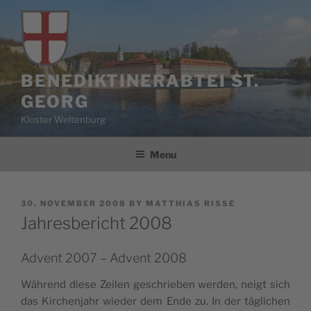
Skip
to
content
BENEDIKTINERABTEI ST.
GEORG
Kloster Weltenburg
Menu
POSTED
30. NOVEMBER 2008
BY
MATTHIAS RISSE
ON
Jahresbericht 2008
Advent 2007 – Advent 2008
Während diese Zeilen geschrieben wer­den, neigt sich
das Kirchen­jahr wieder dem Ende zu. In der täglichen