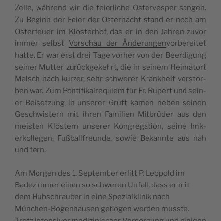
Zelle, während wir die feier­liche Oster­ves­per san­gen.
Zu Beginn der Feier der Oster­nacht stand er noch am
Oster­feuer im Kloster­hof, das er in den Jahren zuvor
(öffnet
immer selb­st
Vorschau der Änderun­gen
vor­bere­it­et
in
hat­te. Er war erst drei Tage vorher von der Beerdi­gung
neuem
sein­er Mut­ter zurück­gekehrt, die in seinem Heima­tort
Tab)
Malsch nach kurz­er, sehr schw­er­er Krankheit ver­stor­
ben war. Zum Pon­tif­ikalre­quiem für Fr. Rupert und sein­
er Beiset­zung in unser­er Gruft kamen neben seinen
Geschwis­tern mit ihren Fam­i­lien Mit­brüder aus den
meis­ten Klöstern unser­er Kon­gre­ga­tion, seine Imk­
erkol­le­gen, Fußball­fre­unde, sowie Bekan­nte aus nah
und fern.
Am Mor­gen des 1. Sep­tem­ber erlitt P. Leopold im
Badez­im­mer einen so schw­eren Unfall, dass er mit
dem Hub­schrauber in eine Spezialk­linik nach
München-Bogen­hausen geflo­gen wer­den musste.
Trotz inten­siv­er medi­zinis­ch­er Ver­sorgung und eini­gen