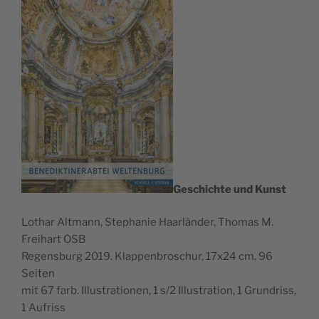
Geschichte und Kunst
Lothar Alt­mann, Stephanie Haar­län­der, Thomas M.
Frei­hart OSB
Regens­burg 2019. Klap­pen­broschur, 17x24 cm. 96
Seiten
mit 67 farb. Illus­tra­tio­nen, 1 s/2 Illus­tra­tion, 1 Grun­driss,
1 Aufriss