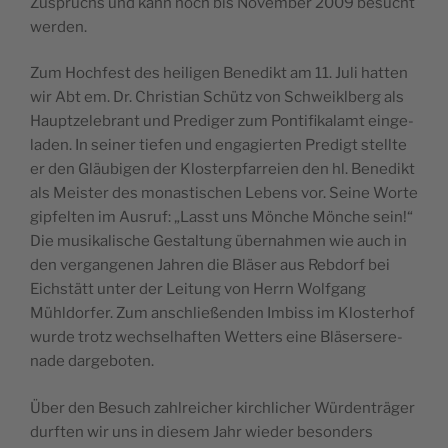
Zus­pruchs und kann noch bis Novem­ber 2009 besucht
werden.
Zum Hochfest des heili­gen Benedikt am 11. Juli hat­ten
wir Abt em. Dr. Chris­t­ian Schütz von Schweikl­berg als
Hauptzel­e­brant und Predi­ger zum Pon­tif­ikalamt ein­ge­
laden. In sein­er tiefen und engagierten Predigt stellte
er den Gläu­bi­gen der Klosterp­far­reien den hl. Benedikt
als Meis­ter des monas­tis­chen Lebens vor. Seine Worte
gipfel­ten im Aus­ruf: „Lasst uns Mönche Mönche sein!“
Die musikalis­che Gestal­tung über­nah­men wie auch in
den ver­gan­genen Jahren die Bläs­er aus Reb­dorf bei
Eich­stätt unter der Leitung von Her­rn Wolf­gang
Mühldor­fer. Zum anschließen­den Imbiss im Kloster­hof
wurde trotz wech­sel­haften Wet­ters eine Bläserser­e­
nade dargeboten.
Über den Besuch zahlre­ich­er kirch­lich­er Wür­den­träger
durften wir uns in diesem Jahr wieder beson­ders