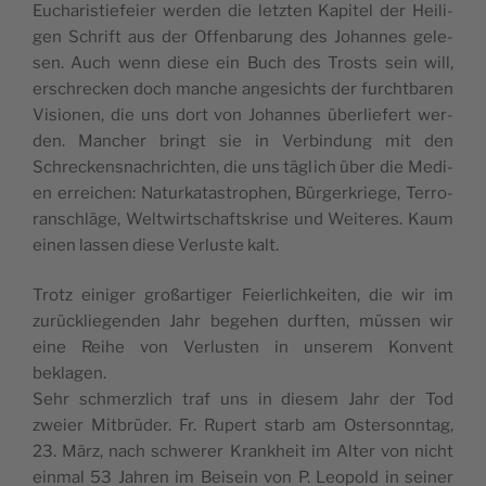
Eucharistiefeier wer­den die let­zten Kapi­tel der Heili­
gen Schrift aus der Offen­barung des Johannes gele­
sen. Auch wenn diese ein Buch des Trosts sein will,
erschreck­en doch manche angesichts der furcht­baren
Visio­nen, die uns dort von Johannes über­liefert wer­
den. Manch­er bringt sie in Verbindung mit den
Schreck­en­snachricht­en, die uns täglich über die Medi­
en erre­ichen: Naturkatas­tro­phen, Bürg­erkriege, Ter­ro­
ran­schläge, Weltwirtschaft­skrise und Weit­eres. Kaum
einen lassen diese Ver­luste kalt.
Trotz einiger großar­tiger Feier­lichkeit­en, die wir im
zurück­liegen­den Jahr bege­hen durften, müssen wir
eine Rei­he von Ver­lus­ten in unserem Kon­vent
beklagen.
Sehr schmer­zlich traf uns in diesem Jahr der Tod
zweier Mit­brüder. Fr. Rupert starb am Oster­son­ntag,
23. März, nach schw­er­er Krankheit im Alter von nicht
ein­mal 53 Jahren im Bei­sein von P. Leopold in sein­er