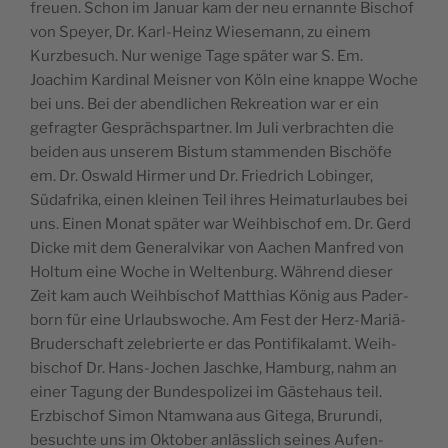
freuen. Schon im Jan­u­ar kam der neu ernan­nte Bischof
von Spey­er, Dr. Karl-Heinz Wiese­mann, zu einem
Kurzbe­such. Nur wenige Tage später war S. Em.
Joachim Kar­di­nal Meis­ner von Köln eine knappe Woche
bei uns. Bei der abendlichen Rekreation war er ein
gefragter Gesprächspart­ner. Im Juli ver­bracht­en die
bei­den aus unserem Bis­tum stam­menden Bis­chöfe
em. Dr. Oswald Hirmer und Dr. Friedrich Lob­inger,
Südafri­ka, einen kleinen Teil ihres Heimaturlaubes bei
uns. Einen Monat später war Wei­h­bischof em. Dr. Gerd
Dicke mit dem Gen­er­alvikar von Aachen Man­fred von
Hol­tum eine Woche in Wel­tenburg. Während dieser
Zeit kam auch Wei­h­bischof Matthias König aus Pader­
born für eine Urlaub­swoche. Am Fest der Herz-Mar­iä-
Brud­er­schaft zele­bri­erte er das Pon­tif­ikalamt. Wei­h­
bischof Dr. Hans-Jochen Jaschke, Ham­burg, nahm an
ein­er Tagung der Bun­de­spolizei im Gäste­haus teil.
Erzbischof Simon Ntamwana aus Gite­ga, Bru­run­di,
besuchte uns im Okto­ber anlässlich seines Aufen­