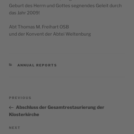
Geburt des Her­rn und Gottes seg­nen­des Geleit durch
das Jahr 2009!
Abt Thomas M. Frei­hart OSB
und der Kon­vent der Abtei Weltenburg
CATEGORIES
ANNUAL REPORTS
Post
Previous
PREVIOUS
navigation
Post
Abschluss der Gesamtrestaurierung der
Klosterkirche
Next
NEXT