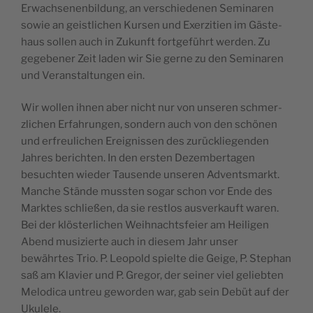
Erwach­se­nen­bil­dung, an ver­schiede­nen Sem­i­naren
sowie an geistlichen Kursen und Exerz­i­tien im Gäste­
haus sollen auch in Zukun­ft fort­ge­führt wer­den. Zu
gegeben­er Zeit laden wir Sie gerne zu den Sem­i­naren
und Ver­anstal­tun­gen ein.
Wir wollen ihnen aber nicht nur von unseren schmer­
zlichen Erfahrun­gen, son­dern auch von den schö­nen
und erfreulichen Ereignis­sen des zurück­liegen­den
Jahres bericht­en. In den ersten Dezem­berta­gen
besucht­en wieder Tausende unseren Advents­markt.
Manche Stände mussten sog­ar schon vor Ende des
Mark­tes schließen, da sie rest­los ausverkauft waren.
Bei der klöster­lichen Wei­h­nachts­feier am Heili­gen
Abend musizierte auch in diesem Jahr unser
bewährtes Trio. P. Leopold spielte die Geige, P. Stephan
saß am Klavier und P. Gre­gor, der sein­er viel geliebten
Melod­i­ca untreu gewor­den war, gab sein Debüt auf der
Ukulele.