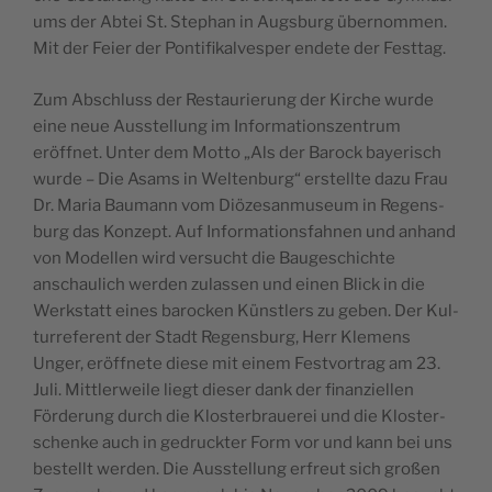
ums der Abtei St. Stephan in Augs­burg über­nom­men.
Mit der Feier der Pon­tif­ikalves­per endete der Festtag.
Zum Abschluss der Restau­rierung der Kirche wurde
eine neue Ausstel­lung im Infor­ma­tion­szen­trum
eröffnet. Unter dem Mot­to „Als der Barock bay­erisch
wurde – Die Asams in Wel­tenburg“ erstellte dazu Frau
Dr. Maria Bau­mann vom Diöze­san­mu­se­um in Regens­
burg das Konzept. Auf Infor­ma­tions­fah­nen und anhand
von Mod­ellen wird ver­sucht die Baugeschichte
anschaulich wer­den zulassen und einen Blick in die
Werk­statt eines barock­en Kün­stlers zu geben. Der Kul­
tur­ref­er­ent der Stadt Regens­burg, Herr Kle­mens
Unger, eröffnete diese mit einem Festvor­trag am 23.
Juli. Mit­tler­weile liegt dieser dank der finanziellen
Förderung durch die Kloster­brauerei und die Kloster­
schenke auch in gedruck­ter Form vor und kann bei uns
bestellt wer­den. Die Ausstel­lung erfreut sich großen