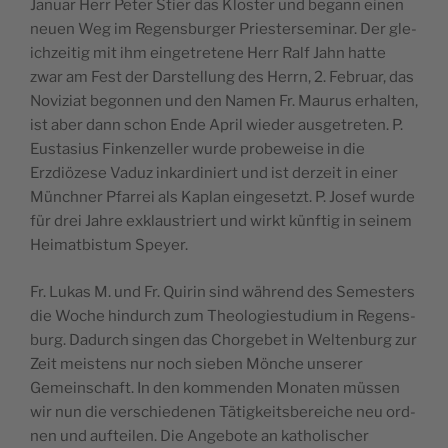
Jan­u­ar Herr Peter Sti­er das Kloster und begann einen
neuen Weg im Regens­burg­er Priestersem­i­nar. Der gle­
ichzeit­ig mit ihm einge­tretene Herr Ralf Jahn hat­te
zwar am Fest der Darstel­lung des Her­rn, 2. Feb­ru­ar, das
Noviziat begonnen und den Namen Fr. Mau­rus erhal­ten,
ist aber dann schon Ende April wieder aus­ge­treten. P.
Eusta­sius Finken­zeller wurde probe­weise in die
Erzdiözese Vaduz inkar­diniert und ist derzeit in ein­er
Münch­n­er Pfar­rei als Kaplan einge­set­zt. P. Josef wurde
für drei Jahre exk­laus­tri­ert und wirkt kün­ftig in seinem
Heimat­bis­tum Speyer.
Fr. Lukas M. und Fr. Quirin sind während des Semes­ters
die Woche hin­durch zum The­olo­gi­es­tudi­um in Regens­
burg. Dadurch sin­gen das Chorge­bet in Wel­tenburg zur
Zeit meis­tens nur noch sieben Mönche unser­er
Gemein­schaft. In den kom­menden Monat­en müssen
wir nun die ver­schiede­nen Tätigkeits­bere­iche neu ord­
nen und aufteilen. Die Ange­bote an katholis­ch­er