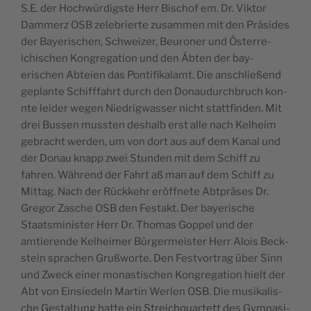
S.E. der Hochwürdig­ste Herr Bischof em. Dr. Vik­tor
Dammerz OSB zele­bri­erte zusam­men mit den Prä­sides
der Bay­erischen, Schweiz­er, Beu­roner und Öster­re­
ichis­chen Kon­gre­ga­tion und den Äbten der bay­
erischen Abteien das Pon­tif­ikalamt. Die anschließend
geplante Schiff­fahrt durch den Donaudurch­bruch kon­
nte lei­der wegen Niedrig­wass­er nicht stat­tfind­en. Mit
drei Bussen mussten deshalb erst alle nach Kel­heim
gebracht wer­den, um von dort aus auf dem Kanal und
der Donau knapp zwei Stun­den mit dem Schiff zu
fahren. Während der Fahrt aß man auf dem Schiff zu
Mit­tag. Nach der Rück­kehr eröffnete Abt­präs­es Dr.
Gre­gor Zasche OSB den Fes­takt. Der bay­erische
Staatsmin­is­ter Herr Dr. Thomas Gop­pel und der
amtierende Kel­heimer Bürg­er­meis­ter Herr Alois Beck­
stein sprachen Gruß­worte. Den Festvor­trag über Sinn
und Zweck ein­er monas­tis­chen Kon­gre­ga­tion hielt der
Abt von Ein­siedeln Mar­tin Werlen OSB. Die musikalis­
che Gestal­tung hat­te ein Stre­ichquar­tett des Gym­na­si­