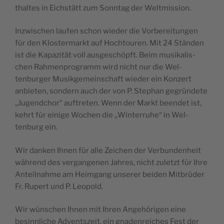
thaltes in Eich­stätt zum Son­ntag der Weltmission.
Inzwis­chen laufen schon wieder die Vor­bere­itun­gen
für den Kloster­markt auf Hoch­touren. Mit 24 Stän­den
ist die Kapaz­ität voll aus­geschöpft. Beim musikalis­
chen Rah­men­pro­gramm wird nicht nur die Wel­
tenburg­er Musikge­mein­schaft wieder ein Konz­ert
anbi­eten, son­dern auch der von P. Stephan gegrün­dete
„Jugend­chor“ auftreten. Wenn der Markt been­det ist,
kehrt für einige Wochen die „Win­ter­ruhe“ in Wel­
tenburg ein.
Wir danken Ihnen für alle Zeichen der Ver­bun­den­heit
während des ver­gan­genen Jahres, nicht zulet­zt für Ihre
Anteil­nahme am Heim­gang unser­er bei­den Mit­brüder
Fr. Rupert und P. Leopold.
Wir wün­schen Ihnen mit Ihren Ange­höri­gen eine
besinnliche Adventszeit, ein gnaden­re­ich­es Fest der