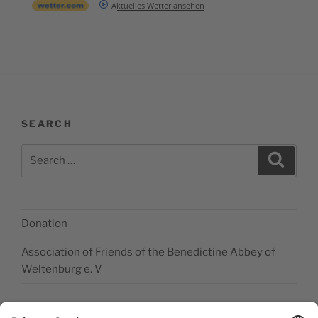
Aktuelles Wetter ansehen
SEARCH
Search
Search
for:
Donation
Association of Friends of the Benedictine Abbey of
Weltenburg e. V