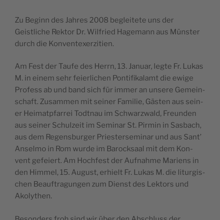
Zu Beginn des Jahres 2008 begleit­ete uns der
Geistliche Rek­tor Dr. Wil­fried Hage­mann aus Mün­ster
durch die Konventexerzitien.
Am Fest der Taufe des Her­rn, 13. Jan­u­ar, legte Fr. Lukas
M. in einem sehr feier­lichen Pon­tif­ikalamt die ewige
Pro­fess ab und band sich für immer an unsere Gemein­
schaft. Zusam­men mit sein­er Fam­i­lie, Gästen aus sein­
er Heimatp­far­rei Todt­nau im Schwarzwald, Fre­un­den
aus sein­er Schulzeit im Sem­i­nar St. Pirmin in Sas­bach,
aus dem Regens­burg­er Priestersem­i­nar und aus Sant’
Ansel­mo in Rom wurde im Barock­saal mit dem Kon­
vent gefeiert. Am Hochfest der Auf­nahme Mariens in
den Him­mel, 15. August, erhielt Fr. Lukas M. die litur­gis­
chen Beauf­tra­gun­gen zum Dienst des Lek­tors und
Akolythen.
Beson­ders froh sind wir über den Abschluss der