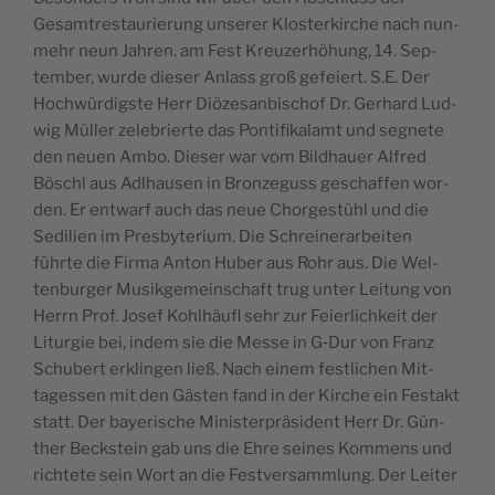
Gesamtrestau­rierung unser­er Klosterkirche nach nun­
mehr neun Jahren. am Fest Kreuzer­höhung, 14. Sep­
tem­ber, wurde dieser Anlass groß gefeiert. S.E. Der
Hochwürdig­ste Herr Diöze­san­bischof Dr. Ger­hard Lud­
wig Müller zele­bri­erte das Pon­tif­ikalamt und seg­nete
den neuen Ambo. Dieser war vom Bild­hauer Alfred
Böschl aus Adl­hausen in Bronze­guss geschaf­fen wor­
den. Er ent­warf auch das neue Chorgestühl und die
Sedilien im Pres­by­teri­um. Die Schreinerar­beit­en
führte die Fir­ma Anton Huber aus Rohr aus. Die Wel­
tenburg­er Musikge­mein­schaft trug unter Leitung von
Her­rn Prof. Josef Kohlhäu­fl sehr zur Feier­lichkeit der
Liturgie bei, indem sie die Messe in G‑Dur von Franz
Schu­bert erklin­gen ließ. Nach einem fes­tlichen Mit­
tagessen mit den Gästen fand in der Kirche ein Fes­takt
statt. Der bay­erische Min­is­ter­präsi­dent Herr Dr. Gün­
ther Beck­stein gab uns die Ehre seines Kom­mens und
richtete sein Wort an die Festver­samm­lung. Der Leit­er