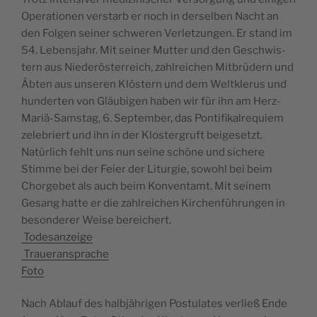
Oper­a­tio­nen ver­starb er noch in der­sel­ben Nacht an
den Fol­gen sein­er schw­eren Ver­let­zun­gen. Er stand im
54. Leben­s­jahr. Mit sein­er Mut­ter und den Geschwis­
tern aus Niederöster­re­ich, zahlre­ichen Mit­brüdern und
Äbten aus unseren Klöstern und dem Weltk­lerus und
hun­derten von Gläu­bi­gen haben wir für ihn am Herz-
Mar­iä-Sam­stag, 6. Sep­tem­ber, das Pon­tif­ikalre­quiem
zele­bri­ert und ihn in der Kloster­gruft beigesetzt.
Natür­lich fehlt uns nun seine schöne und sichere
Stimme bei der Feier der Liturgie, sowohl bei beim
Chorge­bet als auch beim Kon­ven­tamt. Mit seinem
Gesang hat­te er die zahlre­ichen Kirchen­führun­gen in
beson­der­er Weise bereichert.
Todesanzeige
Traueransprache
Foto
Nach Ablauf des hal­b­jähri­gen Pos­tu­lates ver­ließ Ende