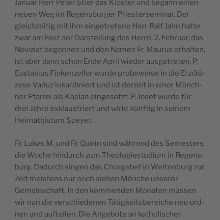
Januar Herr Peter Stier das Klos­ter und begann einen
neuen Weg im Regens­bur­ger Pries­ter­se­mi­nar. Der
glei­ch­zei­tig mit ihm ein­ge­tre­tene Herr Ralf Jahn hatte
zwar am Fest der Dars­tel­lung des Herrn, 2. Februar, das
Novi­ziat begon­nen und den Namen Fr. Mau­rus erhal­ten,
ist aber dann schon Ende April wie­der aus­ge­tre­ten. P.
Eus­ta­sius Fin­ken­zel­ler wurde pro­be­weise in die Erz­diö­
zese Vaduz inkar­di­niert und ist der­zeit in einer Münch­
ner Pfar­rei als Kaplan ein­ge­setzt. P. Josef wurde für
drei Jahre exk­laus­triert und wirkt künf­tig in sei­nem
Hei­mat­bis­tum Speyer.
Fr. Lukas M. und Fr. Qui­rin sind wäh­rend des Semes­ters
die Woche hin­durch zum Theo­lo­gies­tu­dium in Regens­
burg. Dadurch sin­gen das Chor­ge­bet in Wel­ten­burg zur
Zeit meis­tens nur noch sie­ben Mönche unse­rer
Gemein­schaft. In den kom­men­den Mona­ten müs­sen
wir nun die ver­schie­de­nen Tätig­keits­be­reiche neu ord­
nen und auf­tei­len. Die Ange­bote an katho­li­scher