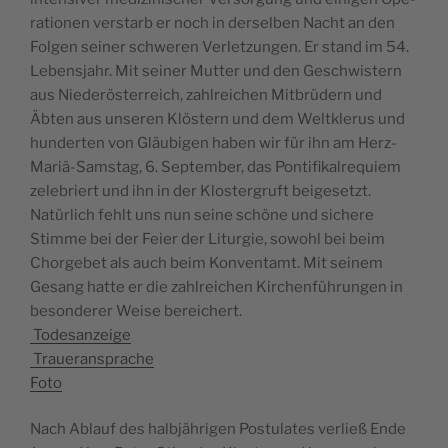
ra­tio­nen vers­tarb er noch in der­sel­ben Nacht an den
Fol­gen sei­ner schwe­ren Ver­let­zun­gen. Er stand im 54.
Lebens­jahr. Mit sei­ner Mut­ter und den Ges­ch­wis­tern
aus Nie­derös­ter­reich, zahl­rei­chen Mit­brü­dern und
Äbten aus unse­ren Klös­tern und dem Weltk­le­rus und
hun­der­ten von Gläu­bi­gen haben wir für ihn am Herz-
Mariä-Sam­stag, 6. Sep­tem­ber, das Pon­ti­fi­kal­re­quiem
zele­briert und ihn in der Klos­ter­gruft beigesetzt.
Natür­lich fehlt uns nun seine schöne und sichere
Stimme bei der Feier der Litur­gie, sowohl bei beim
Chor­ge­bet als auch beim Kon­ven­tamt. Mit sei­nem
Gesang hatte er die zahl­rei­chen Kir­chenfüh­run­gen in
beson­de­rer Weise bereichert.
Todesanzeige
Traueransprache
Foto
Nach Ablauf des halb­jäh­ri­gen Pos­tu­lates ver­ließ Ende