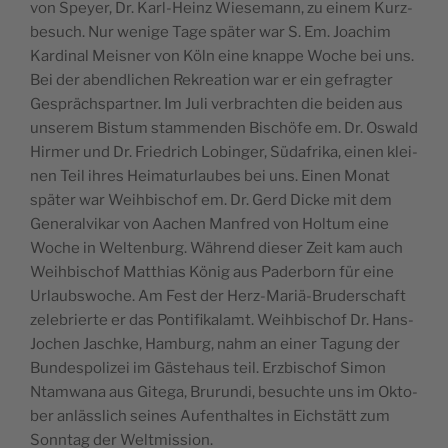
von Speyer, Dr. Karl-Heinz Wie­se­mann, zu einem Kurz­
be­such. Nur wenige Tage spä­ter war S. Em. Joa­chim
Kar­di­nal Meis­ner von Köln eine knappe Woche bei uns.
Bei der abend­li­chen Rekrea­tion war er ein gefrag­ter
Ges­prächs­part­ner. Im Juli ver­brach­ten die bei­den aus
unse­rem Bis­tum stam­men­den Bischöfe em. Dr. Oswald
Hir­mer und Dr. Frie­drich Lobin­ger, Süda­fri­ka, einen klei­
nen Teil ihres Hei­ma­tur­laubes bei uns. Einen Monat
spä­ter war Weih­bi­schof em. Dr. Gerd Dicke mit dem
Gene­ral­vi­kar von Aachen Man­fred von Hol­tum eine
Woche in Wel­ten­burg. Wäh­rend die­ser Zeit kam auch
Weih­bi­schof Mat­thias König aus Pader­born für eine
Urlaubs­woche. Am Fest der Herz-Mariä-Bru­der­schaft
zele­brierte er das Pon­ti­fi­ka­lamt. Weih­bi­schof Dr. Hans-
Jochen Jaschke, Ham­burg, nahm an einer Tagung der
Bun­des­po­li­zei im Gäs­te­haus teil. Erz­bi­schof Simon
Ntam­wa­na aus Gite­ga, Bru­run­di, besuchte uns im Okto­
ber anläss­lich seines Aufen­thaltes in Eichstätt zum
Sonn­tag der Weltmission.