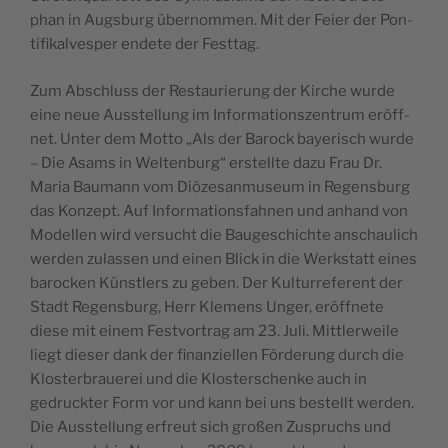
phan in Aug­sburg über­nom­men. Mit der Feier der Pon­
ti­fi­kal­ves­per endete der Festtag.
Zum Abschluss der Res­tau­rie­rung der Kirche wurde
eine neue Auss­tel­lung im Infor­ma­tions­zen­trum eröff­
net. Unter dem Mot­to „Als der Barock baye­risch wurde
– Die Asams in Wel­ten­burg“ ers­tellte dazu Frau Dr.
Maria Bau­mann vom Diö­ze­san­mu­seum in Regens­burg
das Kon­zept. Auf Infor­ma­tions­fah­nen und anhand von
Model­len wird ver­sucht die Bau­ges­chichte anschau­lich
wer­den zulas­sen und einen Blick in die Werks­tatt eines
baro­cken Künst­lers zu geben. Der Kul­tur­re­ferent der
Stadt Regens­burg, Herr Kle­mens Unger, eröff­nete
diese mit einem Fest­vor­trag am 23. Juli. Mit­tler­weile
liegt die­ser dank der finan­ziel­len För­de­rung durch die
Klos­ter­braue­rei und die Klos­ter­schenke auch in
gedruck­ter Form vor und kann bei uns bes­tellt wer­den.
Die Auss­tel­lung erfreut sich großen Zus­pruchs und