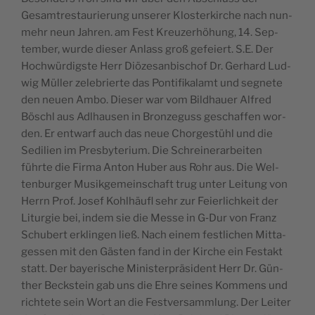
Gesam­tres­tau­rie­rung unse­rer Klos­ter­kirche nach nun­
mehr neun Jah­ren. am Fest Kreu­ze­rhö­hung, 14. Sep­
tem­ber, wurde die­ser Anlass groß gefeiert. S.E. Der
Hochwür­dig­ste Herr Diö­ze­san­bi­schof Dr. Gerhard Lud­
wig Mül­ler zele­brierte das Pon­ti­fi­ka­lamt und segnete
den neuen Ambo. Die­ser war vom Bild­hauer Alfred
Böschl aus Adl­hau­sen in Bron­ze­guss ges­chaf­fen wor­
den. Er ent­warf auch das neue Chor­gestühl und die
Sedi­lien im Pres­by­te­rium. Die Schrei­ne­rar­bei­ten
führte die Fir­ma Anton Huber aus Rohr aus. Die Wel­
ten­bur­ger Musik­ge­mein­schaft trug unter Lei­tung von
Herrn Prof. Josef Kohlhäu­fl sehr zur Feier­li­ch­keit der
Litur­gie bei, indem sie die Messe in G‑Dur von Franz
Schu­bert erk­lin­gen ließ. Nach einem fest­li­chen Mit­ta­
ges­sen mit den Gäs­ten fand in der Kirche ein Fes­takt
statt. Der baye­rische Minis­ter­prä­sident Herr Dr. Gün­
ther Beck­stein gab uns die Ehre seines Kom­mens und
rich­tete sein Wort an die Fest­ver­samm­lung. Der Lei­ter