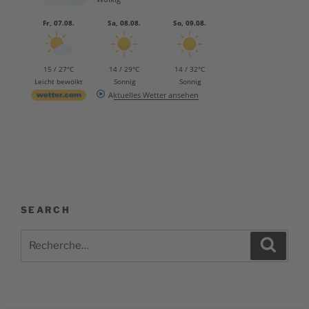
Fr, 07.08.
Sa, 08.08.
So, 09.08.
15 / 27°C
14 / 29°C
14 / 32°C
Leicht bewölkt
Sonnig
Sonnig
Aktuelles Wetter ansehen
SEARCH
Recherche
Recher
pour
: