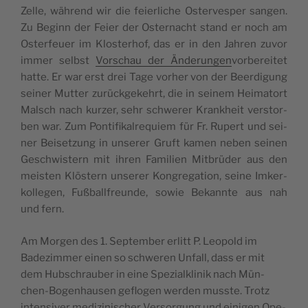
Zelle, wäh­rend wir die feier­liche Oster­ves­per san­gen.
Zu Beginn der Feier der Oster­nacht stand er noch am
Oster­feuer im Klos­te­rhof, das er in den Jah­ren zuvor
(öff­
immer selbst
Vor­schau der Ände­run­gen
vor­be­rei­tet
net
hatte. Er war erst drei Tage vorher von der Beer­di­gung
in
sei­ner Mut­ter zurück­ge­kehrt, die in sei­nem Hei­ma­tort
neuem
Malsch nach kur­zer, sehr schwe­rer Kran­kheit vers­tor­
Tab)
ben war. Zum Pon­ti­fi­kal­re­quiem für Fr. Rupert und sei­
ner Bei­set­zung in unse­rer Gruft kamen neben sei­nen
Ges­ch­wis­tern mit ihren Fami­lien Mit­brü­der aus den
meis­ten Klös­tern unse­rer Kon­gre­ga­tion, seine Imker­
kol­le­gen, Fuß­ball­freunde, sowie Bekannte aus nah
und fern.
Am Mor­gen des 1. Sep­tem­ber erlitt P. Leo­pold im
Bade­zim­mer einen so schwe­ren Unfall, dass er mit
dem Hub­schrau­ber in eine Spe­zialk­li­nik nach Mün­
chen-Bogen­hau­sen geflo­gen wer­den musste. Trotz
inten­si­ver medi­zi­ni­scher Ver­sor­gung und eini­gen Ope­