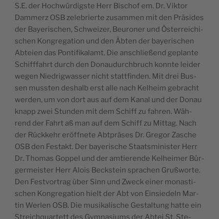
S.E. der Hochwür­dig­ste Herr Bischof em. Dr. Vik­tor
Dam­merz OSB zele­brierte zusam­men mit den Prä­sides
der Baye­ri­schen, Schwei­zer, Beu­ro­ner und Öster­rei­chi­
schen Kon­gre­ga­tion und den Äbten der baye­ri­schen
Abteien das Pon­ti­fi­ka­lamt. Die anschließend geplante
Schiff­fahrt durch den Donau­durch­bruch konnte lei­der
wegen Nie­drig­was­ser nicht statt­fin­den. Mit drei Bus­
sen muss­ten deshalb erst alle nach Kel­heim gebracht
wer­den, um von dort aus auf dem Kanal und der Donau
knapp zwei Stun­den mit dem Schiff zu fah­ren. Wäh­
rend der Fahrt aß man auf dem Schiff zu Mit­tag. Nach
der Rück­kehr eröff­nete Abt­präses Dr. Gre­gor Zasche
OSB den Fes­takt. Der baye­rische Staats­mi­nis­ter Herr
Dr. Tho­mas Gop­pel und der amtie­rende Kel­hei­mer Bür­
ger­meis­ter Herr Alois Beck­stein spra­chen Gruß­worte.
Den Fest­vor­trag über Sinn und Zweck einer monas­ti­
schen Kon­gre­ga­tion hielt der Abt von Ein­sie­deln Mar­
tin Wer­len OSB. Die musi­ka­lische Ges­tal­tung hatte ein
Strei­ch­quar­tett des Gym­na­siums der Abtei St. Ste­