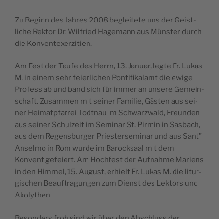
Zu Beginn des Jahres 2008 beglei­tete uns der Geist­
liche Rek­tor Dr. Wil­fried Hage­mann aus Müns­ter durch
die Konventexerzitien.
Am Fest der Taufe des Herrn, 13. Januar, legte Fr. Lukas
M. in einem sehr feier­li­chen Pon­ti­fi­ka­lamt die ewige
Pro­fess ab und band sich für immer an unsere Gemein­
schaft. Zusam­men mit sei­ner Fami­lie, Gäs­ten aus sei­
ner Hei­matp­far­rei Todt­nau im Schwarz­wald, Freun­den
aus sei­ner Schul­zeit im Semi­nar St. Pir­min in Sas­bach,
aus dem Regens­bur­ger Pries­ter­se­mi­nar und aus Sant”
Ansel­mo in Rom wurde im Barock­saal mit dem
Konvent gefeiert. Am Hoch­fest der Auf­nahme Mariens
in den Him­mel, 15. August, erhielt Fr. Lukas M. die litur­
gi­schen Beauf­tra­gun­gen zum Dienst des Lek­tors und
Akolythen.
Beson­ders froh sind wir über den Abschluss der