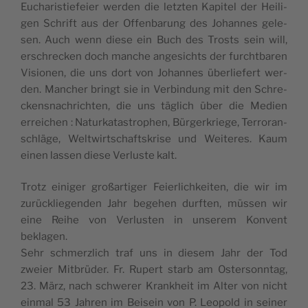
Eucha­ris­tie­feier wer­den die letz­ten Kapi­tel der Hei­li­
gen Schrift aus der Offen­ba­rung des Johannes gele­
sen. Auch wenn diese ein Buch des Trosts sein will,
erschre­cken doch manche ange­sichts der furcht­ba­ren
Visio­nen, die uns dort von Johannes über­lie­fert wer­
den. Man­cher bringt sie in Ver­bin­dung mit den Schre­
ckens­na­chrich­ten, die uns täglich über die Medien
errei­chen : Natur­ka­tas­tro­phen, Bür­ger­kriege, Ter­ro­ran­
schläge, Welt­wirt­schafts­krise und Wei­teres. Kaum
einen las­sen diese Ver­luste kalt.
Trotz eini­ger großar­ti­ger Feier­li­ch­kei­ten, die wir im
zurü­ck­lie­gen­den Jahr bege­hen durf­ten, müs­sen wir
eine Reihe von Ver­lus­ten in unse­rem Konvent
beklagen.
Sehr schmerz­lich traf uns in die­sem Jahr der Tod
zweier Mit­brü­der. Fr. Rupert starb am Oster­sonn­tag,
23. März, nach schwe­rer Kran­kheit im Alter von nicht
ein­mal 53 Jah­ren im Bei­sein von P. Leo­pold in sei­ner