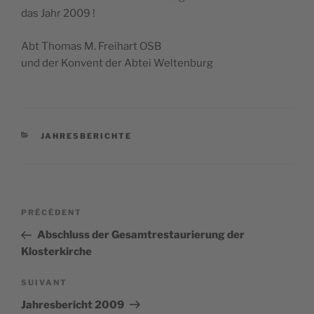
das Jahr 2009 !
Abt Tho­mas M. Frei­hart OSB
und der Konvent der Abtei Weltenburg
CATÉGORIES
JAHRESBERICHTE
Navigation
Article
PRÉCÉDENT
de
précédent
Abschluss der Gesamtrestaurierung der
l’article
Klosterkirche
Article
SUIVANT
suivant
Jahresbericht 2009