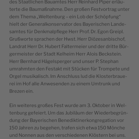
des Staat­li­chen Bauamtes Herr Rein­hard Piper erläu­
terte die Bau­maß­nahme. Den großen Fest­vor­trag unter
dem The­ma „Wel­ten­burg – ein Lob der Schöp­fung“
hielt der Gene­ral­kon­ser­va­tor des Baye­ri­schen Lan­de­
samtes für Denk­malp­flege Herr Prof. Dr. Egon Grei­pl.
Gruß­worte spra­chen der Hwst. Herr Diö­ze­san­bi­schof,
Lan­drat Herr Dr. Hubert Fal­ter­meier und der dritte Bür­
ger­meis­ter der Stadt Kel­heim Herr Alois Beck­stein.
Herr Bern­hard Hägels­per­ger und unser P. Ste­phan
umrahm­ten den Fes­takt mit Stü­cken für Trom­pete und
Orgel musi­ka­lisch. Im Anschluss lud die Klos­ter­braue­
rei im Hof alle Anwe­sen­den zu einem Umtrunk und
Bre­zen ein.
Ein wei­teres großes Fest wurde am 3. Okto­ber in Wel­
ten­burg gefeiert. Um das Jubiläum der Wie­der­be­grün­
dung der Baye­ri­schen Bene­dik­ti­ner­kon­gre­ga­tion vor
150 Jah­ren zu bege­hen, tra­fen sich etwa 150 Mönche
und Non­nen aus den ver­schie­de­nen Klös­tern bei uns.