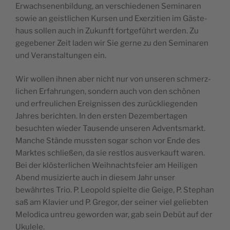
Erwach­se­nen­bil­dung, an ver­schie­de­nen Semi­na­ren
sowie an geist­li­chen Kur­sen und Exer­zi­tien im Gäs­te­
haus sol­len auch in Zukunft fort­geführt wer­den. Zu
gege­be­ner Zeit laden wir Sie gerne zu den Semi­na­ren
und Verans­tal­tun­gen ein.
Wir wol­len ihnen aber nicht nur von unse­ren schmerz­
li­chen Erfah­run­gen, son­dern auch von den schö­nen
und erfreu­li­chen Erei­gnis­sen des zurü­ck­lie­gen­den
Jahres berich­ten. In den ers­ten Dezem­ber­ta­gen
besuch­ten wie­der Tau­sende unse­ren Advents­markt.
Manche Stände muss­ten sogar schon vor Ende des
Marktes schließen, da sie res­t­los aus­ver­kauft waren.
Bei der klös­ter­li­chen Weih­nachts­feier am Hei­li­gen
Abend musi­zierte auch in die­sem Jahr unser
bewährtes Trio. P. Leo­pold spielte die Geige, P. Ste­phan
saß am Kla­vier und P. Gre­gor, der sei­ner viel gelieb­ten
Melo­di­ca untreu gewor­den war, gab sein Debüt auf der
Ukulele.