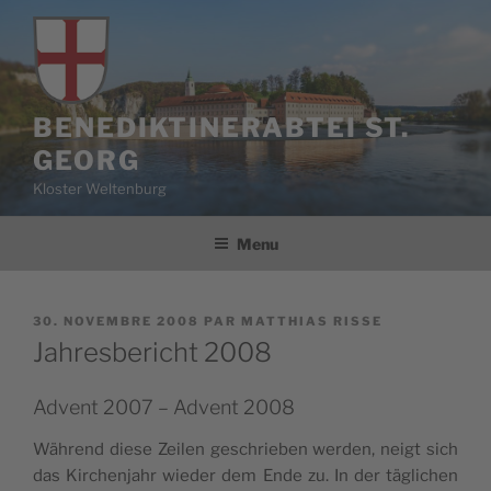
Aller
au
contenu
principal
BENEDIKTINERABTEI ST.
GEORG
Kloster Weltenburg
Menu
PUBLIÉ
30. NOVEMBRE 2008
PAR
MATTHIAS RISSE
LE
Jahresbericht 2008
Advent 2007 – Advent 2008
Wäh­rend diese Zei­len ges­chrie­ben wer­den, neigt sich
das Kir­chen­jahr wie­der dem Ende zu. In der tägli­chen