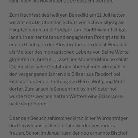
kann noch bis Novem­ber 2009 besucht werden.
Zum Hoch­fest des hei­li­gen Bene­dikt am 11. Juli hat­ten
wir Abt em. Dr. Chris­tian Schütz von Schweikl­berg als
Haupt­ze­le­brant und Pre­di­ger zum Pon­ti­fi­ka­lamt ein­ge­
la­den. In sei­ner tie­fen und enga­gier­ten Pre­digt stellte
er den Gläu­bi­gen der Klos­terp­far­reien den hl. Bene­dikt
als Meis­ter des monas­ti­schen Lebens vor. Seine Worte
gip­fel­ten im Aus­ruf : „Lasst uns Mönche Mönche sein!“
Die musi­ka­lische Ges­tal­tung über­nah­men wie auch in
den ver­gan­ge­nen Jah­ren die Blä­ser aus Reb­dorf bei
Eichstätt unter der Lei­tung von Herrn Wolf­gang Mühl­
dor­fer. Zum anschließen­den Imbiss im Klos­te­rhof
wurde trotz wech­sel­haf­ten Wet­ters eine Blä­ser­se­re­
nade dargeboten.
Über den Besuch zahl­rei­cher kir­chli­cher Wür­den­trä­ger
durf­ten wir uns in die­sem Jahr wie­der beson­ders
freuen. Schon im Januar kam der neu ernannte Bischof