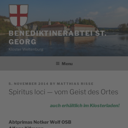
Skip
to
content
BENEDIKTINERABTEI ST.
GEORG
Kloster Weltenburg
Menu
POSTED
5. NOVEMBER 2014
BY
MATTHIAS RISSE
ON
Spiritus loci — vom Geist des Ortes
auch erhält­lich im Klosterladen!
Abtprimas Notker Wolf OSB