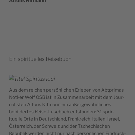
Alfons Kifmann
Ein spirituelles Reisebuch
Aus dem reichen per­sön­lichen Erleben von Abt­pri­mas
Notk­er Wolf OSB ist in Zusam­me­nar­beit mit dem Jour­
nal­is­ten Alfons Kif­mann ein außergewöhn­lich­es
bebildertes Reise-Lese­buch ent­standen: 31 sprir­
ituelle Orte in Deutsch­land, Frankre­ich, Ital­ien, Israel,
Öster­re­ich, der Schweiz und der Tschechis­chen
Repub­lik wer­den nicht nur nach per­sön­lichen Ein­drück­