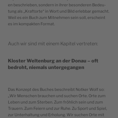
en beschrieben, son­dern in ihrer beson­deren Bedeu­
tung als „Kraftorte“ in Wort und Bild erleb­bar gemacht.
Weil es ein Buch zum Mit­nehmen sein soll, erscheint
es im kom­pak­ten Format.
Auch wir sind mit einem Kapitel vertreten:
Kloster Weltenburg an der Donau – oft
bedroht, niemals untergegangen
Das Konzept des Buch­es beschreibt Notk­er Wolf so:
„Wir Men­schen brauchen und suchen Orte. Orte zum
Leben und zum Ster­ben. Zum fröh­lich sein und zum
Trauern. Zum Feiern und zur Ruhe. Zu Sport und Spiel,
zur Unter­hal­tung und Erhol­ung. Wir suchen Orte mit