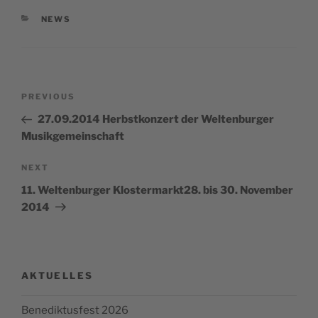
CATEGORIES
NEWS
Post
Previous
PREVIOUS
navigation
Post
27.09.2014 Herbstkonzert der Weltenburger
Musikgemeinschaft
Next
NEXT
Post
11. Weltenburger Klostermarkt28. bis 30. November
2014
AKTUELLES
Benediktusfest 2026