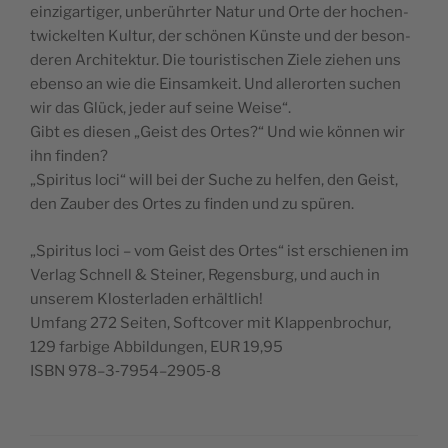
einzi­gar­tiger, unberührter Natur und Orte der hochen­
twick­el­ten Kul­tur, der schö­nen Kün­ste und der beson­
deren Architek­tur. Die touris­tis­chen Ziele ziehen uns
eben­so an wie die Ein­samkeit. Und allerorten suchen
wir das Glück, jed­er auf seine Weise“.
Gibt es diesen „Geist des Ortes?“ Und wie kön­nen wir
ihn finden?
„Spir­i­tus loci“ will bei der Suche zu helfen, den Geist,
den Zauber des Ortes zu find­en und zu spüren.
„Spir­i­tus loci – vom Geist des Ortes“ ist erschienen im
Ver­lag Schnell & Stein­er, Regens­burg, und auch in
unserem Kloster­laden erhältlich!
Umfang 272 Seit­en, Soft­cov­er mit Klap­pen­brochur,
129 far­bige Abbil­dun­gen, EUR 19,95
ISBN 978–3‑7954–2905‑8