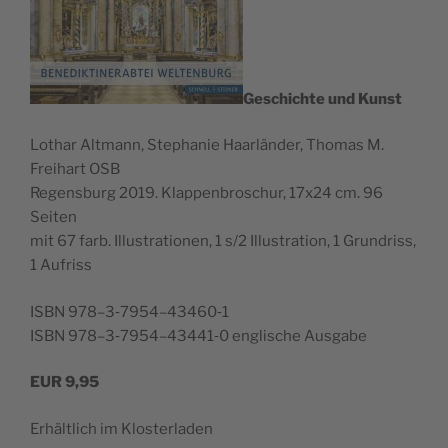
Geschichte und Kunst
Lothar Alt­mann, Stephanie Haar­län­der, Thomas M.
Frei­hart OSB
Regens­burg 2019. Klap­pen­broschur, 17x24 cm. 96
Seiten
mit 67 farb. Illus­tra­tio­nen, 1 s/2 Illus­tra­tion, 1 Grun­driss,
1 Aufriss
ISBN 978–3‑7954–43460‑1
ISBN 978–3‑7954–43441‑0 englis­che Ausgabe
EUR
9,95
Erhältlich im Klosterladen