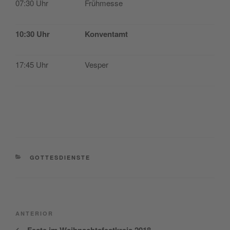
07:30 Uhr
Früh­mes­se
10:30 Uhr
Kon­ven­tamt
17:45 Uhr
Ves­per
CATEGORÍAS
GOTTESDIENSTE
Navegación
Entrada
ANTERIOR
de
anterior: