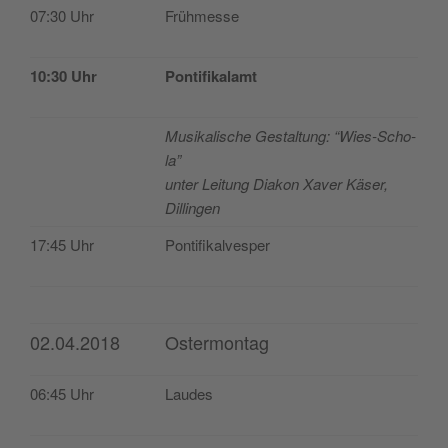
07:30 Uhr
Früh­mes­se
10:30 Uhr
Pon­ti­fi­ka­lamt
Musi­ka­lis­che Ges­tal­tung: “Wies-Scho­
la”
unter Lei­tung Dia­kon Xaver Käser,
Dillingen
17:45 Uhr
Pon­ti­fi­kal­ves­per
02.04.2018
Ostermontag
06:45 Uhr
Lau­des