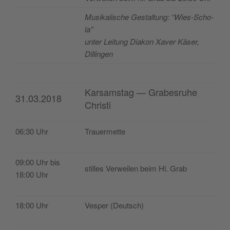
Musi­ka­lis­che Ges­tal­tung: “Wies-Scho­
la”
unter Lei­tung Dia­kon Xaver Käser,
Dillingen
Karsamstag — Grabesruhe
31.03.2018
Christi
06:30 Uhr
Trauer­met­te
09:00 Uhr bis
sti­lles Ver­wei­len beim Hl. Grab
18:00 Uhr
18:00 Uhr
Ves­per (Deu­tsch)