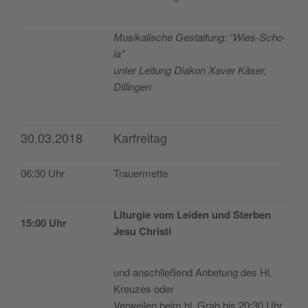
Musi­ka­lis­che Ges­tal­tung: “Wies-Scho­
la”
unter Lei­tung Dia­kon Xaver Käser,
Dillingen
30.03.2018
Karfreitag
06:30 Uhr
Trauer­met­te
Litur­gie vom Lei­den und Ster­ben
15:00 Uhr
Jesu Christi
und ans­chließend Anbe­tung des Hl.
Kreu­zes oder
Ver­wei­len beim hl. Grab bis 20:30 Uhr