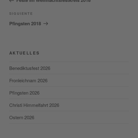
Feste im Weihnachtsfestkreis 2018
entradas
Siguiente
SIGUIENTE
entrada
Pfingsten 2018
AKTUELLES
Benediktusfest 2026
Fronleichnam 2026
Pfingsten 2026
Christi Himmelfahrt 2026
Ostern 2026