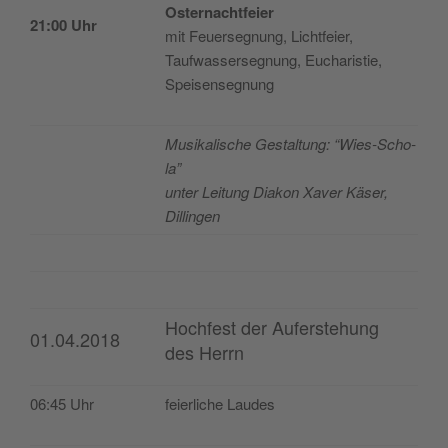
Oster­nacht­feier
21:00 Uhr
mit Feuer­seg­nung, Lichtfeier,
Tauf­was­ser­seg­nung, Eucha­ris­tie,
Speisensegnung
Musi­ka­lis­che Ges­tal­tung: “Wies-Scho­
la”
unter Lei­tung Dia­kon Xaver Käser,
Dillingen
Hochfest der Auferstehung
01.04.2018
des Herrn
06:45 Uhr
feier­li­che Laudes