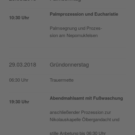
Palm­pro­zes­sion und Eucharistie
10:30 Uhr
Palm­seg­nung und Pro­zes­
sion am Nepomukfelsen
29.03.2018
Gründonnerstag
06:30 Uhr
Trauer­met­te
Abend­mahl­samt mit Fußwaschung
19:30 Uhr
ans­chließen­der Pro­zes­sion zur
Niko­laus­ka­pe­lle Ölber­gan­dacht und
sti­lle Anbe­tung bis 06:30 Uhr