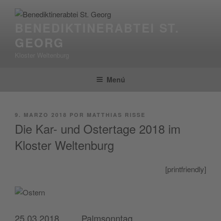
Saltar
al
BENEDIKTINERABTEI ST.
contenido
GEORG
Kloster Weltenburg
Menú
PUBLICADO
9. MARZO 2018
POR
MATTHIAS RISSE
EL
Die Kar- und Ostertage 2018 im
Kloster Weltenburg
[print­friendly]
25.03.2018
Palmsonntag