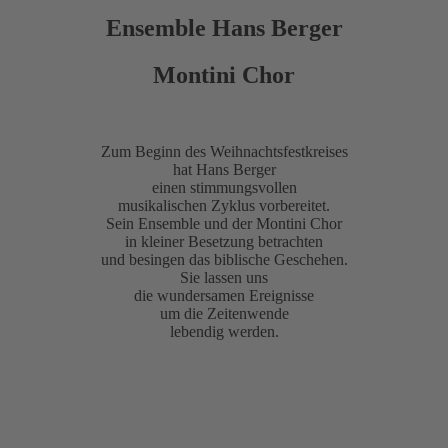
Ensemble Hans Berger
Montini Chor
Zum Beginn des Weihnachtsfestkreises
hat Hans Berger
einen stimmungsvollen
musi­ka­lis­chen Zyklus vorbereitet.
Sein Ensem­ble und der Mon­ti­ni Chor
in klei­ner Besetzung betrachten
und besin­gen das biblis­che Geschehen.
Sie las­sen uns
die wun­der­sa­men Ereignisse
um die Zeitenwende
leben­dig werden.