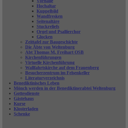
Vorhalle
Hochaltar
Kuppelbild
Wandfresken
Seitenaltäre
Stuckreliefs
Orgel und Psallierchor
Glocken
Zeittafel zur Baugeschichte
Die Äbte von Weltenburg
Abt Thomas M. Freihart OSB
Kirchenführungen
Virtuelle Kirchenführung
Wallfahrtskirche auf dem Frauenberg
Besucherzentrum im Felsenkeller
Literaturverzeichnis
Benediktinisches Leben
Mönch werden in der Benediktinerabtei Weltenburg
Gottesdienste
Gästehaus
Kurse
Klosterladen
Schenke