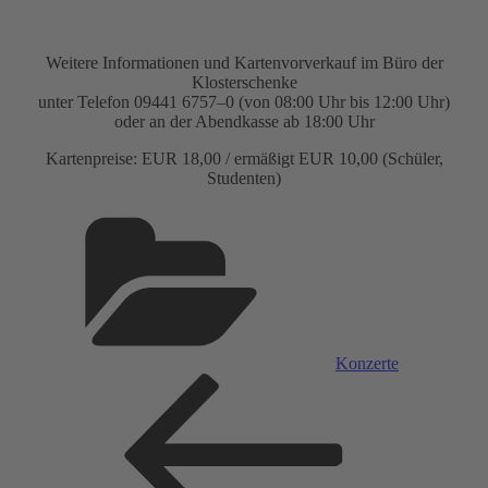
Wei­te­re Infor­ma­tio­nen und Kar­ten­vor­ver­kauf im Büro der
Klosterschenke
unter Tele­fon 09441 6757–0 (von 08:00 Uhr bis 12:00 Uhr)
oder an der Abend­kas­se ab 18:00 Uhr
Kar­ten­prei­se: EUR 18,00 / ermäßigt EUR 10,00 (Schü­ler,
Studenten)
Categorías
Konzerte
Navegación
Entrada
anterior:
de
entradas