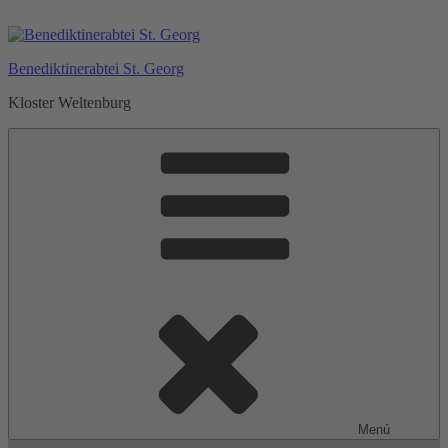
Saltar
al
contenido
Benediktinerabtei St. Georg
Kloster Weltenburg
Menú