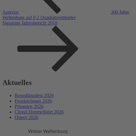
Anterior
300 Jahre
Weltenburg auf 0,2 Quadratzentimeter
Siguiente
Siguiente
Jahresbericht 2018
entrada
Aktuelles
Benediktusfest 2026
Fronleichnam 2026
Pfingsten 2026
Christi Himmelfahrt 2026
Ostern 2026
Wetter Weltenburg