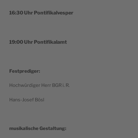
16:30 Uhr Pontifikalvesper
19:00 Uhr Pontifikalamt
Fest­pre­di­ger:
Hoch­wür­di­ger Herr BGR i. R.
Hans-Josef Bösl
musi­ka­lis­che Gestaltung: