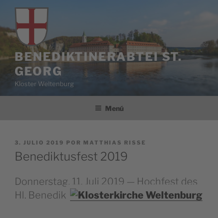
Saltar
al
contenido
BENEDIKTINERABTEI ST.
GEORG
Kloster Weltenburg
Menú
PUBLICADO
3. JULIO 2019
POR
MATTHIAS RISSE
EL
Benediktusfest 2019
Donnerstag, 11. Juli 2019 — Hochfest des
Hl. Benedikt