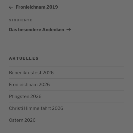
de
anterior:
Fronleichnam 2019
entradas
Siguiente
SIGUIENTE
entrada
Das besondere Andenken
AKTUELLES
Benediktusfest 2026
Fronleichnam 2026
Pfingsten 2026
Christi Himmelfahrt 2026
Ostern 2026