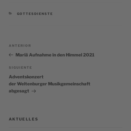
CATEGORÍAS
GOTTESDIENSTE
Navegación
Entrada
ANTERIOR
de
anterior:
Mariä Aufnahme in den Himmel 2021
entradas
Siguiente
SIGUIENTE
entrada
Adventskonzert
der Weltenburger Musikgemeinschaft
abgesagt
AKTUELLES