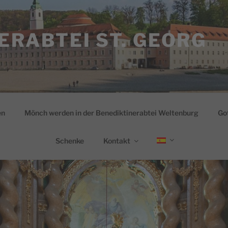
ERABTEI ST. GEORG
en
Mönch werden in der Benediktinerabtei Weltenburg
Go
Schenke
Kontakt