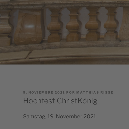
PUBLICADO
9. NOVIEMBRE 2021
POR
MATTHIAS RISSE
EL
Hochfest ChristKönig
Sams­tag, 19. Novem­ber 2021