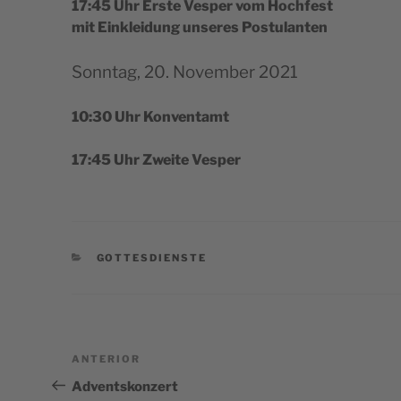
17:45 Uhr Ers­te Ves­per vom Hochfest
mit Ein­klei­dung unse­res Postulanten
Sonn­tag, 20. Novem­ber 2021
10:30 Uhr Konventamt
17:45 Uhr Zwei­te Vesper
CATEGORÍAS
GOTTESDIENSTE
Navegación
Entrada
ANTERIOR
de
anterior:
Adventskonzert