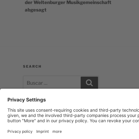
der Weltenburger Musikgemeinschaft
entradas
abgesagt
SEARCH
Buscar
Buscar
por:
Facebook
E‑Mail