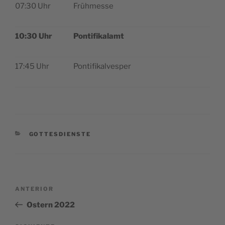
07:30 Uhr
Früh­mes­se
10:30 Uhr
Pon­ti­fi­ka­lamt
17:45 Uhr
Pon­ti­fi­kal­ves­per
CATEGORÍAS
GOTTESDIENSTE
Navegación
Entrada
ANTERIOR
de
anterior:
Ostern 2022
entradas