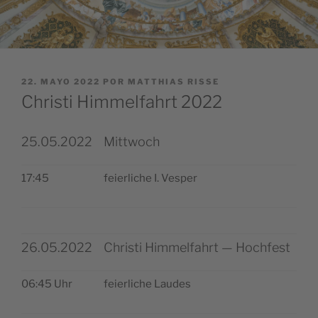
PUBLICADO
22. MAYO 2022
POR
MATTHIAS RISSE
EL
Christi Himmelfahrt 2022
25.05.2022
Mittwoch
17:45
feier­li­che I. Vesper
26.05.2022
Christi Himmelfahrt — Hochfest
06:45 Uhr
feier­li­che Laudes