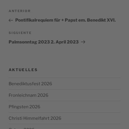
Navegación
Entrada
ANTERIOR
de
anterior:
Pontifikalrequiem für + Papst em. Benedikt XVI.
entradas
Siguiente
SIGUIENTE
entrada
Palmsonntag 2023 2. April 2023
AKTUELLES
Benediktusfest 2026
Fronleichnam 2026
Pfingsten 2026
Christi Himmelfahrt 2026