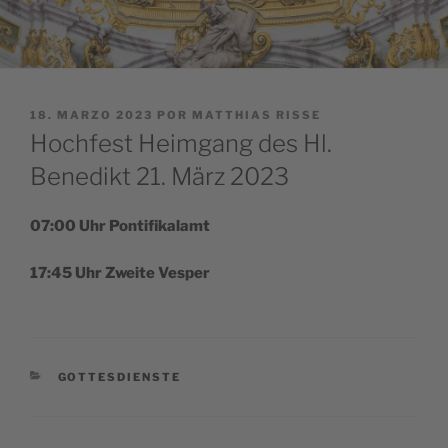
PUBLICADO
18. MARZO 2023
POR
MATTHIAS RISSE
EL
Hochfest Heimgang des Hl.
Benedikt 21. März 2023
07:00 Uhr Pontifikalamt
17:45 Uhr Zwei­te Vesper
CATEGORÍAS
GOTTESDIENSTE