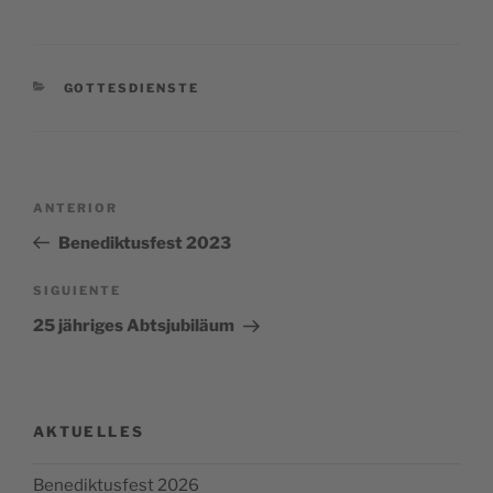
CATEGORÍAS
GOTTESDIENSTE
Navegación
Entrada
ANTERIOR
de
anterior:
Benediktusfest 2023
entradas
Siguiente
SIGUIENTE
entrada
25 jähriges Abtsjubiläum
AKTUELLES
Benediktusfest 2026