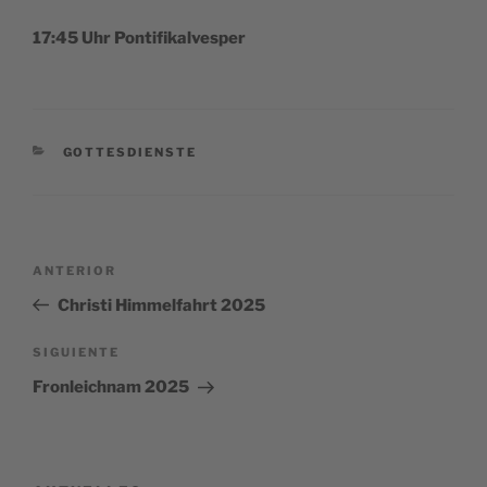
17:45 Uhr Pontifikalvesper
CATEGORÍAS
GOTTESDIENSTE
Navegación
Entrada
ANTERIOR
de
anterior:
Christi Himmelfahrt 2025
entradas
Siguiente
SIGUIENTE
entrada
Fronleichnam 2025