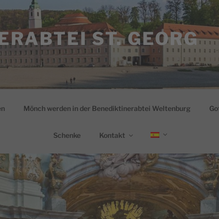
ERABTEI ST. GEORG
en
Mönch werden in der Benediktinerabtei Weltenburg
Go
Schenke
Kontakt