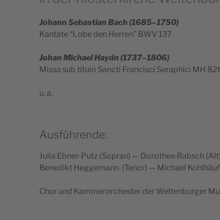
Johann Sebas­tian Bach (1685–1750)
Kan­ta­te “Lobe den Herren” BWV 137
Johan Michael Haydn (1737–1806)
Mis­sa sub titu­lo Sanc­ti Fran­cis­ci Seraphi­ci MH 82
u. a.
Ausführende:
Julia Ebner-Putz (Sopran) — Dorothee Rabsch (Alt
Bene­dikt Heg­ge­mann (Tenor) — Michael Kohlhäuf
Chor und Kam­me­ror­ches­ter der Wel­ten­bur­ger 