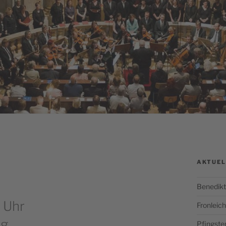
AKTUEL
Benedikt
 Uhr
Fronlei
rg
Pfingste