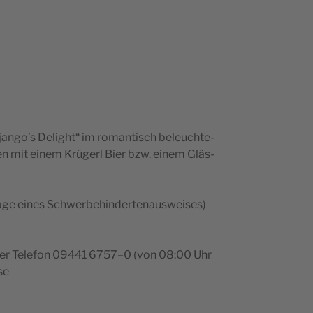
jango’s Delight“ im roman­tisch beleuch­te­
den mit einem Krü­gerl Bier bzw. einem Gläs­
ge eines Sch­wer­behin­der­te­naus­wei­ses)
unter Tele­fon 09441 6757–0 (von 08:00 Uhr
se