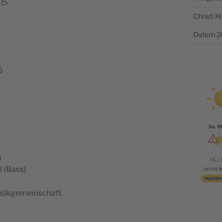
Christi 
Ostern 
6
So, 0
)
15 / 
l (Bass)
Leicht 
Musikgemeinschaft