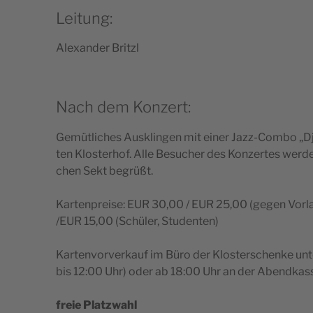
Leitung:
Ale­xan­der Britzl
Nach dem Konzert:
Gemütli­ches Aus­klin­gen mit einer Jazz-Com­bo „D
ten Klos­terhof. Alle Besu­cher des Kon­zer­tes wer­
chen Sekt begrüßt.
Kar­ten­prei­se: EUR 30,00 / EUR 25,00 (gegen Vor­la­
/EUR 15,00 (Schü­ler, Studenten)
Kar­ten­vor­ver­kauf im Büro der Klos­ters­chen­ke 
bis 12:00 Uhr) oder ab 18:00 Uhr an der Abendkas
freie Platz­wahl