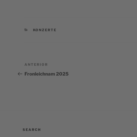
CATEGORÍAS
KONZERTE
Navegación
Entrada
ANTERIOR
de
anterior:
Fronleichnam 2025
entradas
SEARCH