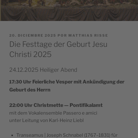
PUBLICADO
20. DICIEMBRE 2025
POR
MATTHIAS RISSE
EL
Die Festtage der Geburt Jesu
Christi 2025
24.12.2025 Heiliger Abend
Feier­li­che Ves­per mit Ankün­di­gung der
17:30 Uhr
Geburt des Herrn
Christ­met­te — Pontifikalamt
22:00 Uhr
mit dem Voka­len­sem­ble Pas­se­ro e amici
unter Lei­tung von Karl-Heinz Liebl
Transea­mus | Joseph Sch­na­bel (1767–1831) für