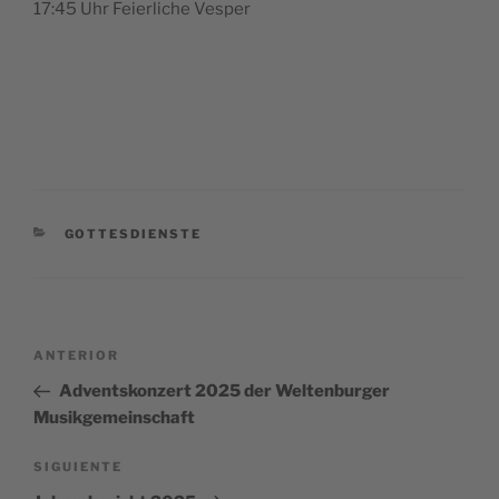
17:45 Uhr Feier­li­che Vesper
CATEGORÍAS
GOTTESDIENSTE
Navegación
Entrada
ANTERIOR
de
anterior:
Adventskonzert 2025 der Weltenburger
entradas
Musikgemeinschaft
Siguiente
SIGUIENTE
entrada