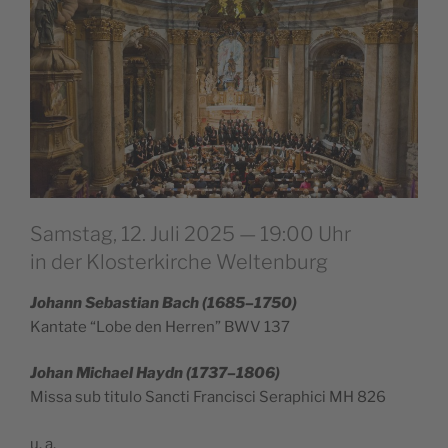
Samstag, 12. Juli 2025 — 19:00 Uhr
in der Klosterkirche Weltenburg
Johann Sebas­tian Bach (1685–1750)
Kan­ta­te “Lobe den Herren” BWV 137
Johan Michael Haydn (1737–1806)
Mis­sa sub titu­lo Sanc­ti Fran­cis­ci Seraphi­ci MH 826
u. a.