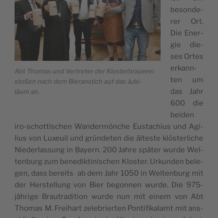
beson­de­
rer Ort.
Die Ener­
gie die­
ses Ortes
erkann­
Abt Tho­mas und Ver­tre­ter der Klos­ter­braue­rei
ten um
stoßen nach dem Bie­rans­tich auf das Jubi­
das Jahr
läum an.
600 die
bei­den
iro-schot­tis­chen Wan­der­mön­che Eus­ta­chius und Agi­
lius von Luxeuil und grün­de­ten die ältes­te klös­ter­li­che
Nie­der­las­sung in Bayern. 200 Jah­re spä­ter wur­de Wel­
ten­burg zum bene­dik­ti­nis­chen Klos­ter. Urkun­den bele­
gen, dass bereits ab dem Jahr 1050 in Wel­ten­burg mit
der Hers­te­llung von Bier begon­nen wur­de. Die 975-
jäh­ri­ge Brau­tra­di­tion wur­de nun mit einem von Abt
Tho­mas M. Freihart zele­brier­ten Pon­ti­fi­ka­lamt mit ans­