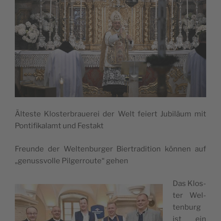
Ältes­te Klos­ter­braue­rei der Welt feiert Jubi­läum mit
Pon­ti­fi­ka­lamt und Festakt
Freun­de der Wel­ten­bur­ger Bier­tra­di­tion kön­nen auf
„genuss­vo­lle Pil­ge­rrou­te“ gehen
Das Klos­
ter Wel­
ten­burg
ist ein