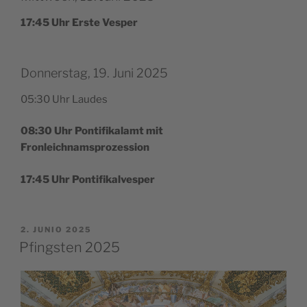
17:45 Uhr Ers­te Vesper
Donnerstag, 19. Juni 2025
05:30 Uhr Laudes
08:30 Uhr Pon­ti­fi­ka­lamt mit
Fronleichnamsprozession
17:45 Uhr Pontifikalvesper
PUBLICADO
2. JUNIO 2025
EL
Pfingsten 2025