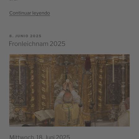
“Som­
Con­ti­nuar leyen­do
mer­
kon­
zert 2025”
PUBLICADO
8. JUNIO 2025
EL
Fronleichnam 2025
Mittwoch, 18. Juni 2025