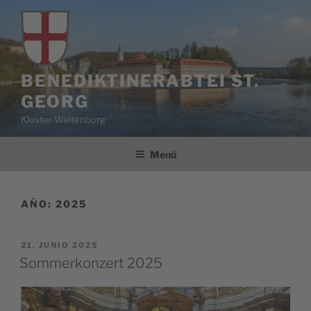
Saltar
al
contenido
BENEDIKTINERABTEI ST.
GEORG
Kloster Weltenburg
Menú
AÑO:
2025
PUBLICADO
21. JUNIO 2025
EL
Sommerkonzert 2025