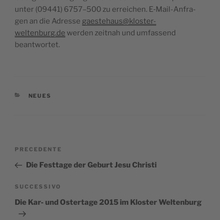
unter (09441) 6757–500 zu errei­chen. E‑Mail-Anfra­
gen an die Adres­se
gaestehaus@kloster-
weltenburg.de
wer­den zeit­nah und umfas­send
beantwortet.
CATEGORIE
NEUES
Navigazione
Articolo
PRECEDENTE
articoli
precedente:
Die Festtage der Geburt Jesu Christi
Articolo
SUCCESSIVO
successivo
Die Kar- und Ostertage 2015 im Kloster Weltenburg