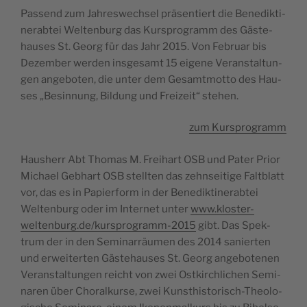
Pas­send zum Jah­re­swe­ch­sel prä­sen­tiert die Bene­dik­ti­
ne­rab­tei Welt­en­burg das Kur­spro­gramm des Gäste­
hau­ses St. Georg für das Jahr 2015. Von Februar bis
Dezem­ber wer­den insge­samt 15 eige­ne Veran­stal­tun­
gen ange­bo­ten, die unter dem Gesamt­mot­to des Hau­
ses „Besin­nung, Bil­dung und Frei­zeit“ stehen.
zum Kur­spro­gramm
Hau­sherr Abt Tho­mas M. Frei­hart OSB und Pater Prior
Michael Geb­hart OSB stell­ten das zehn­sei­ti­ge Falt­blatt
vor, das es in Papier­form in der Bene­dik­ti­ne­rab­tei
Welt­en­burg oder im Inter­net unter
www.kloster-
weltenburg.de/kursprogramm-2015
gibt. Das Spek­
trum der in den Semi­nar­räu­men des 2014 sanier­ten
und erwei­ter­ten Gäste­hau­ses St. Georg ange­bo­te­nen
Veran­stal­tun­gen rei­cht von zwei Ost­kir­chli­chen Semi­
na­ren über Cho­ral­kur­se, zwei Kun­sthi­sto­ri­sch-Theo­lo­