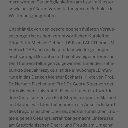
mern wer­den Park­mö­gli­ch­kei­ten am bzw. im Klo­ster
sowie bei größe­ren Veran­stal­tun­gen am Par­k­pla­tz in
Welt­en­burg angeboten.
Una­b­hän­gig von den beschrie­be­nen äuße­ren Voraus­
se­tzun­gen ist es dem verant­wor­tli­chen Kur­slei­ter,
Prior Pater Michael Geb­hart OSB, und Abt Tho­mas M.
Frei­hart OSB auch in die­sem Jahr wie­der gelun­gen,
hoch­ka­rä­ti­ge Dozen­ten mit nicht weni­ger inte­res­san­
ten The­men­stel­lun­gen zu gewin­nen. Einer der Höhe­
punk­te des Jah­reszy­klus ist die ein­wö­chi­ge „Ein­füh­
rung in das Den­ken Mei­ster Eckharts II“, die von Prof.
Dr. Nor­bert Fischer und Prof. Dr. Georg Steer von der
Katho­li­schen Uni­ver­si­tät Eich­stätt gestal­tet wird. In
den Cho­ral­kur­sen von Prof. Ste­phan Zip­pe im Mai und
im Okto­ber wird den Teil­neh­mern die Ausdruck­skraft
des Gre­go­ria­ni­schen Cho­rals, des der römi­schen Litur­
gie eige­nen Gesangs, erfahr­bar gema­cht. „Inte­res­se
am Gre­go­ria­ni­schen Cho­ral und Freu­de am Umgang