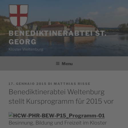
Salta
al
contenuto
BENEDIKTINERABTEI ST.
GEORG
Kloster Weltenburg
Menu
PUBBLICATO
17. GENNAIO 2015
DI
MATTHIAS RISSE
IL
Benediktinerabtei Weltenburg
stellt Kursprogramm für 2015 vor
Besinnung, Bildung und Freizeit im Kloster