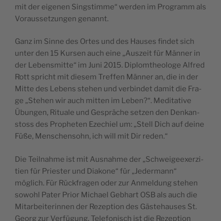
mit der eige­nen Sing­stim­me“ wer­den im Pro­gramm als
Voraus­se­tzun­gen genannt.
Ganz im Sin­ne des Ortes und des Hau­ses fin­det sich
unter den 15 Kur­sen auch eine „Auszeit für Män­ner in
der Leben­smit­te“ im Juni 2015. Diplom­theo­lo­ge Alfred
Rott spri­cht mit die­sem Tref­fen Män­ner an, die in der
Mit­te des Lebens ste­hen und ver­bin­det damit die Fra­
ge „Ste­hen wir auch mit­ten im Leben?“. Medi­ta­ti­ve
Übun­gen, Ritua­le und Gesprä­che setzen den Den­kan­
stoss des Pro­phe­ten Eze­chiel um: „Stell Dich auf dei­ne
Füße, Men­schen­sohn, ich will mit Dir reden.“
Die Teil­nah­me ist mit Ausnah­me der „Sch­wei­gee­xer­zi­
tien für Prie­ster und Dia­ko­ne“ für „Jeder­mann“
möglich. Für Rück­fra­gen oder zur Anmel­dung ste­hen
sowo­hl Pater Prior Michael Geb­hart OSB als auch die
Mitar­bei­te­rin­nen der Rezep­tion des Gäste­hau­ses St.
Georg zur Ver­fü­gung. Tele­fo­ni­sch ist die Rezep­tion