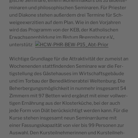
gi­sche Semi­na­re, einem Iko­nen­mal­kurs bis zu Bibel­se­
mi­na­ren und phi­lo­so­phi­schen Semi­na­ren. Für Prie­ster
und Dia­ko­ne ste­hen außer­dem drei Ter­mi­ne für Sch­
wei­gee­xer­zi­tien auf dem Plan. Wie in den Vor­jah­ren
wird das Pro­gramm von der KEB, der Katho­li­schen
Erwa­ch­se­nen­bil­dung im Bistum Regen­sburg e.V.,
unterstützt.
Wich­ti­ge Grund­la­ge für die Attrak­ti­vi­tät der zumei­st an
Woche­nen­den statt­fin­den­den Semi­na­re war die Fer­
tig­stel­lung des Gäste­hau­ses im Wir­ts­chaf­tsge­bäu­de
und im Tor­bau der Bene­dik­ti­ne­rab­tei Welt­en­burg. Die
Beher­ber­gung­smö­gli­ch­keit in nun­mehr insge­samt 54
Zim­mern mit 97 Bet­ten wird ergänzt mit einer voll­wer­
ti­gen Ernäh­rung aus der Klo­ster­kü­che, bei der auch
jede Form von Diät berück­si­ch­tigt wer­den kann. Für die
Kur­se ste­hen insge­samt neun Semi­nar­räu­me mit
einer Fas­sung­ska­pa­zi­tät von vier bis 99 Per­so­nen zur
Auswa­hl. Den Kur­steil­neh­me­rin­nen und Kur­steil­neh­