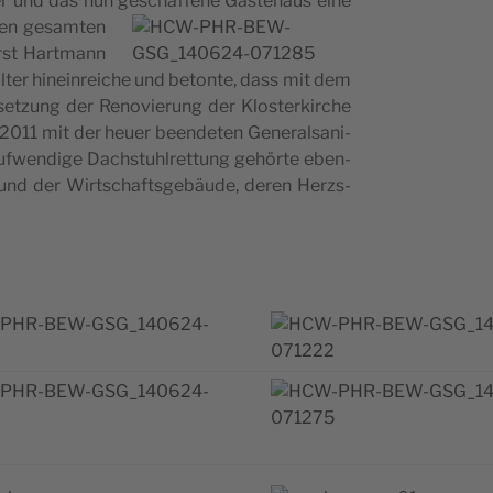
ter und das nun gesc­haf­fe­ne Gäs­te­ha­us ein
e
r den gesam­ten
orst Hart­mann
al­ter hine­in­re­ic­he und bet­onte, dass mit dem
t­set­zung der Reno­vi­e­rung der Klo­s­ter­kirc­he
011 mit der heu­er been­de­ten Gene­ral­sa­ni­
ufwen­d­ige Dac­hs­tu­hl­ret­tung gehör­te eben­
und der Wirt­sc­ha­ft­s­ge­bäu­de, deren Herz­s­