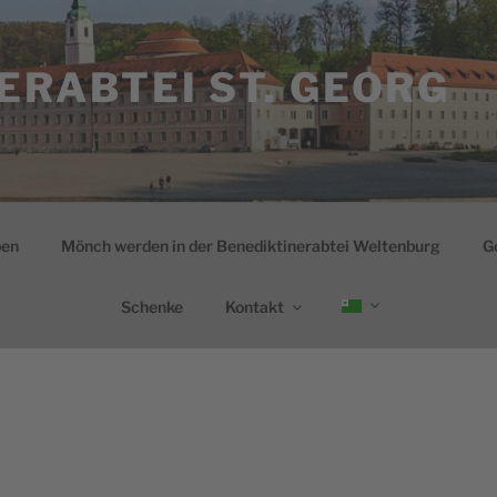
ERABTEI ST. GEORG
ben
Mönch werden in der Benediktinerabtei Weltenburg
G
Schenke
Kontakt