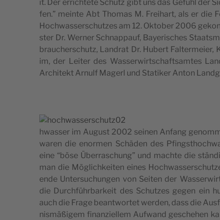
it. Der erric­ht­ete Schutz gibt uns das Gefühl der Sic­
fen.” meinte Abt Tho­mas M. Fre­i­hart, als er die 
Hoc­hwas­ser­sc­hut­zes am 12. Okt­ober 2006 gekom
s­ter Dr. Wer­ner Schna­ppa­uf, Baye­ri­sc­hes Sta­ats­m
bra­uc­her­sc­hutz, Lan­drat Dr. Hubert Fal­ter­me­i­er, K
im, der Lei­ter des Was­se­rwirt­sc­ha­ft­sam­tes L
Arc­hi­tekt Arnulf Magerl und Sta­ti­ker Anton Land­
hwas­ser im August 2002 sei­nen Anfang genom­me
waren die enor­men Schäden des Pfing­st­hoc­hwas­
eine “böse Übe­rra­sc­hung” und mac­hte die stän­
man die Möglic­hke­i­ten eines Hoc­hwas­ser­sc­hut­ze
ende Unter­suc­hun­gen von Sei­ten der Was­se­rwirt­s
die Durc­hführ­bar­ke­it des Schut­zes gegen ein hun
auch die Fra­ge bean­twor­tet wer­den, dass die Aus­f
nis­mäß­ig­em finan­zi­el­lem Aufwand gesc­he­he