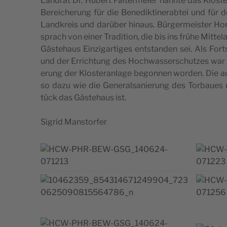
Lan­drat Dr. Hubert Fal­ter­me­i­er nann­te das Klo­s­
Bere­ic­he­rung für die Bene­dik­ti­ne­rab­tei und fü
Land­kre­is und darüber hina­us. Bür­ger­me­i­s­ter H
sprach von einer Tra­di­ti­on, die bis ins frühe Mit­te­l
Gäs­te­ha­us Ein­zi­gar­ti­ges ent­s­tan­den sei. Als For
und der Erric­htung des Hoc­hwas­ser­sc­hut­zes war 2
e­rung der Klo­s­te­ran­la­ge begon­nen wor­den. Die a
so dazu wie die Gene­ral­sa­ni­e­rung des Tor­ba­u­es 
tück das Gäs­te­ha­us ist.
Sigrid Man­stor­fer