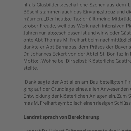
hl als Gla­s­bil­der gesc­haf­fe­ne Sze­nen aus dem 
Bösc­hl stam­men auch das Ein­gang­s­kre­uz und d
rräu­men. „Der heu­t­ige Tag erfüllt mei­ne Mit­brüder
gro­ßer Fre­u­de, weil das Werk nach inten­si­ven Pla­
Jahren nun abge­sc­hlos­sen ist und wir wie­der Gäs­t
onte Abt Tho­mas M. Fre­i­hart beim nac­hmit­tägli
dank­te er Abt Bar­na­bas, dem Präses der Baye­ri­sc­
Dr. Johan­nes Eckert von der Abtei St. Boni­faz in 
Mot­to; „Wohne bei Dir selbst: Klös­ter­lic­he Gast­fre­u
stellte.
Dank sag­te der Abt allen am Bau bete­i­lig­ten Fir
ging auf der Grund­la­ge eines, allen Anwe­sen­den übe
Entwic­klung der klös­ter­lic­hen Anla­gen ein. Zum S
mas M. Fre­i­hart sym­bo­li­sch einen rie­si­gen Schlüss
Lan­drat sprach von Bereicherung