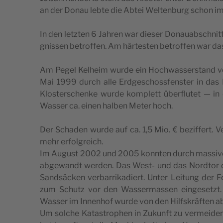
an der Donau leb­te die Abtei Wel­ten­burg schon
In den letz­ten 6 Jahren war die­ser Dona­u­ab­sc­hnitt
g­nis­sen betrof­fen. Am här­te­s­ten betrof­fen war d
Am Pegel Kel­he­im wur­de ein Hoc­hwas­ser­s­tand 
Mai 1999 durch alle Erd­ge­sc­hos­s­fen­ster in das K
Klo­s­ter­sc­hen­ke wur­de kom­plett über­flu­tet — 
Was­ser ca. einen hal­ben Meter hoch.
Der Scha­den wur­de auf ca. 1,5 Mio. € bezif­fert. V
mehr erfolgreich.
Im August 2002 und 2005 konn­ten durch mas­si­ven
abge­wandt wer­den. Das West- und das Nord­tor de
Sand­säc­ken ver­ba­rri­ka­di­ert. Unter Lei­tung de
zum Schutz vor den Was­ser­mas­sen ein­ge­setzt.
Was­ser im Innen­hof wur­de von den Hilf­s­kräf­ten
Um solc­he Kata­s­trop­hen in Zukun­ft zu ver­me­i­de