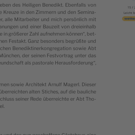
Leben des Hei­li­gen Bene­dikt. Eben­falls von
15 / 
ie Kre­u­ze in den Zim­mern und den Semi­na­
Leicht 
, alle Mitar­be­i­ter und mich per­sön­lich mit
nun­gen und einer Bau­ze­it von dre­i­e­in­halb
e in größe­rer Zahl auf­ne­hmen kön­nen“, bet­
c­hen Fes­takt. Ganz beson­ders begrüßte und
hen Bene­dik­ti­ner­kon­gre­ga­ti­on sowie Abt
Münc­hen, der sei­nen Fest­vor­trag unter das
nd­sc­ha­ft als pas­to­ra­le Hera­u­s­for­de­rung“,
­men sowie Arc­hi­tekt Arnulf Magerl. Die­ser
­rre­ic­hten alten Stic­hes, auf die bau­lic­he
chluss sei­ner Rede übe­rre­ic­hte er Abt Tho­
el.