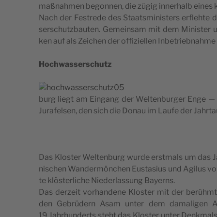
ma­ßna­hmen begon­nen, die zügig inner­halb eines 
Nach der Festre­de des Sta­ats­mi­ni­s­ters erfle­h
ser­sc­hutz­ba­u­ten. Geme­in­sam mit dem Mini­s­te
ken auf als Zeic­hen der offi­zi­el­len Inbe­tri­eb­na­h
Hoc­hwas­ser­sc­hutz
burg liegt am Ein­gang der Wel­ten­bur­ger Enge 
Jura­fel­sen, den sich die Donau im Lau­fe der Jahr­ta­
Das Klo­s­ter Wel­ten­burg wur­de erst­mals um das J
ni­sc­hen Wan­der­mönc­hen Eus­ta­si­us und Agi­lus von
te klös­ter­lic­he Nie­der­las­sung Bayerns.
Das der­ze­it vor­han­de­ne Klo­s­ter mit der berü
den Gebrüdern Asam unter dem dama­li­gen Abt 
19.Jahrhunderts ste­ht das Klo­s­ter unter Denk­mal­s