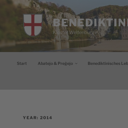
Skip
to
content
BENEDIKTIN
Kloster Weltenburg
Start
Abatejo & Preĝejo
Benediktinisches Le
YEAR:
2014