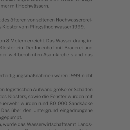
 immer mit Hochwässern.
 des öfte­ren von sel­te­nen Hoc­hwas­se­re­re­i­
as Klo­s­ter vom Pfing­st­hoc­hwas­ser 1999.
von 8 Metern erre­ic­ht. Das Was­ser drang im
lo­s­ter ein. Der Innen­hof mit Bra­u­e­rei und
in der welt­be­rühm­ten Asam­kirc­he stand das
er­te­i­di­gungs­ma­ßna­hmen waren 1999 nic­ht
 logi­s­ti­sc­hen Aufwand größe­rer Schäden
s Klo­s­ters, sowie die Fen­ster wur­den mit
r Feu­e­rwe­hr wur­den rund 80 000 Sand­säc­ke
 Das über den Unter­grund ein­ge­drun­ge­ne
 abgepumpt.
n, wur­de das Was­se­rwirt­sc­ha­ft­samt Lands­