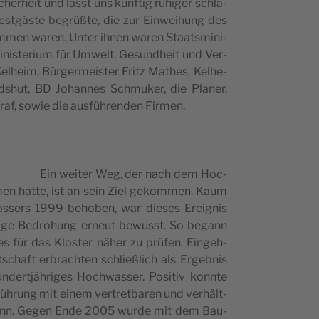
her­he­it und lässt uns kün­f­tig ruhi­ger schla­
Fest­gäs­te begrüßte, die zur Einwe­i­hung des
­men waren. Unter ihnen waren Sta­ats­mi­ni­
i­ni­s­te­ri­um für Umwelt, Gesund­he­it und Ver­
el­he­im, Bür­ger­me­i­s­ter Fritz Mat­hes, Kel­he­
ands­hut, BD Johan­nes Schmu­ker, die Pla­ner,
graf, sowie die aus­führen­den Firmen.
Ein wei­ter Weg, der nach dem Hoc­
n hat­te, ist an sein Ziel gekom­men. Kaum
sers 1999 beh­oben, war die­ses Ere­i­g­nis
d­ige Bedro­hung erne­ut bewusst. So begann
s für das Klo­s­ter näher zu prüfen. Ein­ge­h­
c­ha­ft erbrac­hten schli­e­ßlich als Ergeb­nis
­dert­jähri­ges Hoc­hwas­ser. Posi­tiv konn­te
ührung mit einem ver­tret­ba­ren und ver­hält­
n kann. Gegen Ende 2005 wur­de mit dem Bau­