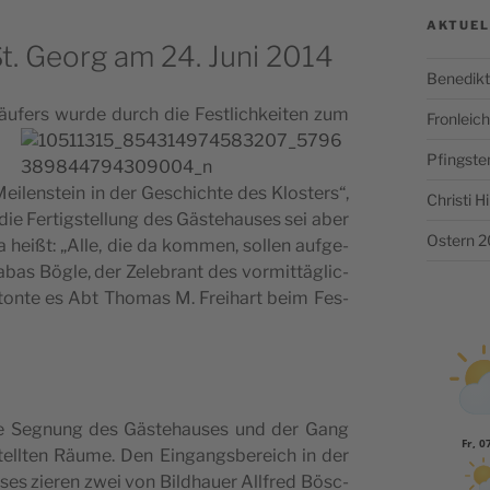
AKTUEL
. Georg am 24. Juni 2014
Benedikt
fers wur­de durch die Fes­tlic­hke­i­ten zu
m
Fronlei
Pfingste
i­len­ste­in in der Gesc­hic­hte des Klo­s­ters“,
Christi 
ie Fer­tig­s­tel­lung des Gäs­te­ha­u­ses sei aber
Ostern 
a hei­ßt: „Alle, die da kom­men, sol­len auf­ge­
bas Bögle, der Zele­brant des vor­mit­täglic­
bet­onte es Abt Tho­mas M. Fre­i­hart beim Fes­
e Seg­nung des Gäs­te­ha­u­ses und der Gang
Fr, 0
s­tellten Räume. Den Ein­gang­s­be­re­ich in der
­ses zie­ren zwei von Bild­ha­u­er Allfred Bösc­