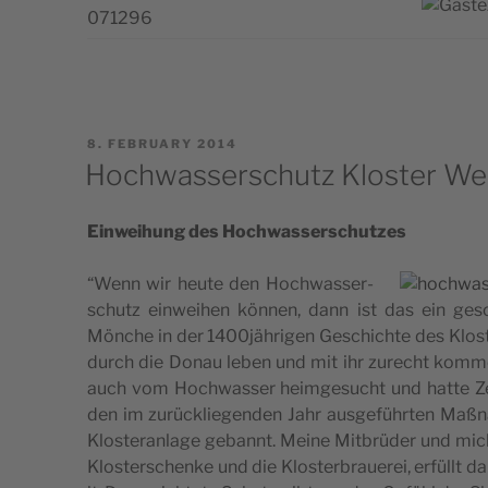
POSTED
8. FEBRUARY 2014
ON
Hochwasserschutz Kloster We
Einwe­i­hung des Hoc­hwas­ser­sc­hut­zes
“Wenn wir heu­te den Hoc­hwas­ser­
sc­hutz einwe­i­hen kön­nen, dann ist das ein gesc­hi
Mönc­he in der 1400jährigen Gesc­hic­hte des Klo­s­t
durch die Donau leben und mit ihr zurec­ht kom­me
auch vom Hoc­hwas­ser heim­ge­suc­ht und hat­te Z
den im zurüc­kli­e­gen­den Jahr aus­ge­führ­ten Maß
Klo­s­te­ran­la­ge gebannt. Mei­ne Mit­brüder und mich
Klo­s­ter­sc­hen­ke und die Klo­s­ter­bra­u­e­rei, erfül