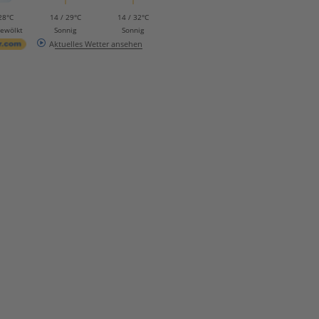
28°C
14 / 29°C
14 / 32°C
bewölkt
Sonnig
Sonnig
Aktuelles Wetter ansehen