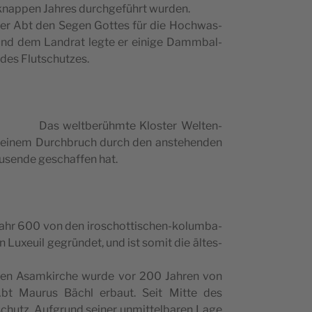
kna­ppen Jahres durc­hge­führt wurden.
te der Abt den Segen Got­tes für die Hoc­hwas­
r und dem Lan­drat leg­te er ein­ige Dammbal­
me des Flutschutzes.
Das welt­be­rühm­te Klo­s­ter Wel­ten­
— einem Durc­hbruch durch den anste­hen­den
u­s­ende gesc­haf­fen hat.
ahr 600 von den iro­sc­hot­ti­sc­hen-kolum­ba­
 Luxe­u­il gegrün­det, und ist somit die älte­s­
hm­ten Asam­kirc­he wur­de vor 200 Jahren von
Mau­rus Bäc­hl erba­ut. Seit Mit­te des
c­hutz. Auf­grund sei­ner unmit­tel­ba­ren Lage