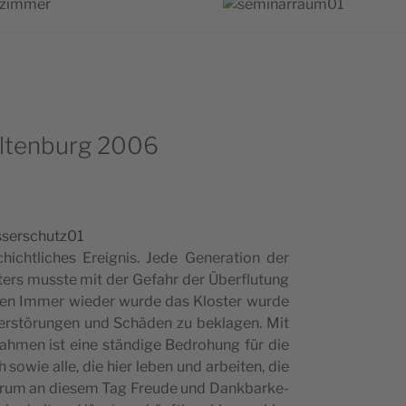
ltenburg 2006
c­htlic­hes Ere­i­g­nis. Jede Gene­ra­ti­on der
ers mus­s­te mit der Gefa­hr der Über­flu­tung
n Immer wie­der wur­de das Klo­s­ter wur­de
er­s­törun­gen und Schäden zu bekla­gen. Mit
na­hmen ist eine stän­d­ige Bedro­hung für die
 sowie alle, die hier leben und arbe­i­ten, die
lt darum an die­sem Tag Fre­u­de und Dank­bar­ke­