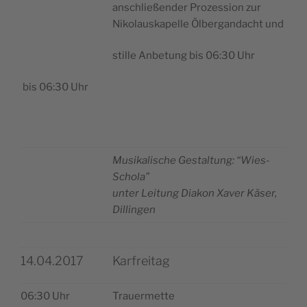
ansc­hli­e­ßen­der Pro­zes­si­on zur
Niko­la­u­s­ka­pel­le Ölber­gan­dac­ht und
stil­le Anbe­tung bis 06:30 Uhr
bis 06:30 Uhr
Musi­ka­li­sc­he Ges­tal­tung: “Wies-
Scho­la”
unter Lei­tung Dia­kon Xaver Käser,
Dillingen
14.04.2017
Karfreitag
06:30 Uhr
Tra­u­er­met­te