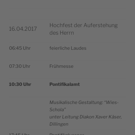
Hochfest der Auferstehung
16.04.2017
des Herrn
06:45 Uhr
fei­er­lic­he Laudes
07:30 Uhr
Frühmes­se
10:30 Uhr
Pon­tifi­ka­lamt
Musi­ka­li­sc­he Ges­tal­tung: “Wies-
Scho­la”
unter Lei­tung Dia­kon Xaver Käser,
Dillingen