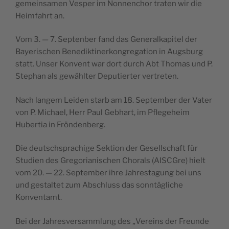
geme­in­sa­men Ves­per im Non­nenc­hor tra­ten wir die
Heim­fa­hrt an.
Vom 3. — 7. Sep­ten­ber fand das Gene­ral­ka­pi­tel der
Baye­ri­sc­hen Bene­dik­ti­ner­kon­gre­ga­ti­on in Aug­s­burg
statt. Unser Kon­vent war dort durch Abt Tho­mas und P.
Step­han als gewähl­ter Depu­ti­er­ter vertreten.
Nach lan­gem Lei­den starb am 18. Sep­tem­ber der Vater
von P. Mic­ha­el, Herr Paul Geb­hart, im Pfle­ge­he­im
Huber­tia in Fröndenberg.
Die deut­sc­hs­prac­hige Sek­ti­on der Gesellsc­ha­ft für
Stu­di­en des Gre­go­ri­a­ni­sc­hen Cho­rals (AISC­Gre) hielt
vom 20. — 22. Sep­tem­ber ihre Jahre­s­ta­gung bei uns
und ges­tal­tet zum Absc­hluss das sonn­täglic­he
Konventamt.
Bei der Jahre­s­ver­sammlung des „Vere­ins der Fre­un­de