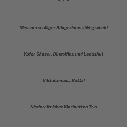
Mess­ner­sc­hläger Sän­ge­rin­nen, Wegscheid
Kofer Sän­ger, Din­gol­fing und Landshut
Vilsle­it­n­mu­si, Rottal
Nie­de­ral­te­ic­her Kla­ri­net­ten Trio