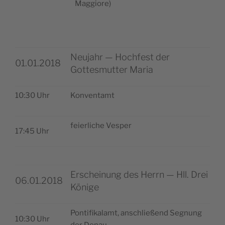
Neujahr — Hochfest der
01.01.2018
Gottesmutter Maria
10:30 Uhr
Kon­ven­tamt
fei­er­lic­he Vesper
17:45 Uhr
Erscheinung des Herrn — Hll. Drei
06.01.2018
Könige
Pon­tifi­ka­lamt, ansc­hli­e­ßend Seg­nung
10:30 Uhr
der Donau