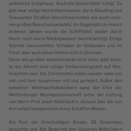
wöhn­lic­he Ere­i­g­nis­se. Auch die Donau bli­eb “ruhig”. Es
gab zwar ein­ige kle­i­ne Hoc­hwas­ser, die in Sta­u­bing und
Sta­u­sac­ker Stra­ßen über­sc­hwemmten wie auch unse­
ren gro­ßen Besuc­her­park­platz. Im Gegen­satz zu manch
ande­ren Jahren wur­de die Schifffa­hrt weder durch
Hoch- noch durch Nie­dri­gwas­ser bee­in­träc­htigt. Ein­ige
Stür­me verur­sac­hten Schäden an Gebäu­den und im
Forst, aber auch die­se hiel­ten sich in Grenzen.
Da es den gro­ßen Advents­markt nic­ht mehr gibt, konn­
te der Advent eine ruh­ige Vor­be­re­i­tungs­ze­it auf Wei­
hnac­hten sein. Die Chri­st­met­te haben wie­der vie­le von
nah und fern zusam­men mit uns gefe­i­ert. Außer den
beli­eb­ten Wei­hnac­ht­s­klas­si­kern sang der Chor der
Wel­ten­bur­ger Musik­ge­me­in­sc­ha­ft unter der Lei­tung
von Herrn Prof. Josef Kohl­häu­fl in die­sem Jahr die von
ihm selbst kom­po­ni­er­te Anna-Schäffer-Messe.
Am Fest der Unsc­hul­di­gen Kin­der, 28. Dezem­ber,
besuc­hte uns Abt Beda mit den jün­ge­ren Mit­brüdern