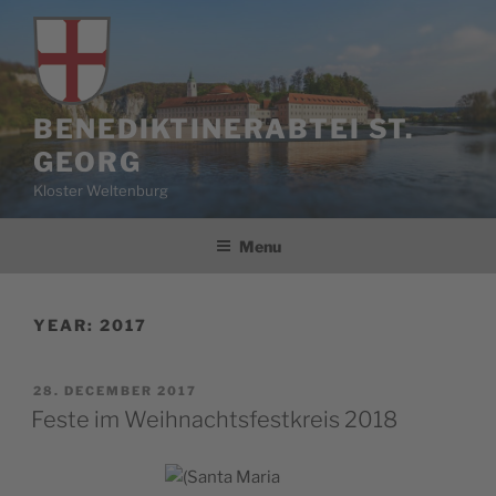
Skip
to
content
BENEDIKTINERABTEI ST.
GEORG
Kloster Weltenburg
Menu
YEAR:
2017
POSTED
28. DECEMBER 2017
ON
Feste im Weihnachtsfestkreis 2018