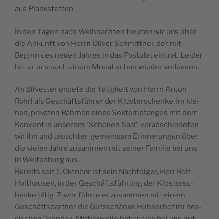
aus Plankstetten.
In den Tagen nach Wei­hnac­hten fre­u­ten wir uns über
die Ankun­ft von Herrn Oli­ver Schmitt­ner, der mit
Beginn des neu­en Jahres in das Pos­tu­lat ein­trat. Lei­der
hat er uns nach einem Monat schon wie­der verlassen.
An Sil­ve­s­ter end­ete die Tätig­ke­it von Herrn Anton
Röhrl als Gesc­häft­s­führer der Klo­s­ter­sc­hen­ke. Im kle­i­
nen, pri­va­ten Rahmen eines Sek­tem­p­fan­ges mit dem
Kon­vent in unse­rem “Schönen Saal” verab­sc­hi­e­de­ten
wir ihn und tau­sc­hten geme­in­sam Erin­ne­run­gen über
die vie­len Jahre zusam­men mit sei­ner Fami­lie bei uns
in Wel­ten­burg aus.
Bere­its seit 1. Okt­ober ist sein Nac­hfol­ger, Herr Rolf
Holt­ha­u­sen, in der Gesc­häft­s­führung der Klo­s­ter­sc­
hen­ke tätig. Zuvor führ­te er zusam­men mit einem
Gesc­häft­s­part­ner die Guts­sc­hän­ke Hühner­hof im hes­
si­sc­hen Grün­dau. Mit­tle­rwe­ile hat er sich bei uns gut