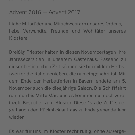
Advent 2016 — Advent 2017
Lie­be Mit­brüder und Mit­sc­hwe­s­tern unse­res Ordens,
lie­be Verwand­te, Fre­un­de und Wohl­täter unse­res
Klosters!
Dre­i­ßig Pri­e­s­ter hal­ten in die­sen Novem­ber­ta­gen ihre
Jahre­se­xer­zi­ti­en in unse­rem Gäs­te­ha­us. Pas­send zu
die­ser besinn­lic­hen Zeit kön­nen sie bei mil­dem Herb­s­
twet­ter die Ruhe geni­e­ßen, die nun ein­ge­ke­hrt ist. Mit
dem Ende der Herb­st­fe­ri­en in Bayern end­ete am 5.
Novem­ber auch die dies­jähr­ige Sai­son. Die Schifffa­hrt
ruht nun bis Mit­te März und es kom­men nur noch vere­
in­zelt Besuc­her zum Klo­s­ter. Die­se “stade Zeit” spi­e­
gelt auch den Rück­blick auf das zu Ende geh­ende Jahr
wieder.
Es war für uns im Klo­s­ter rec­ht ruhig, ohne außer­ge­