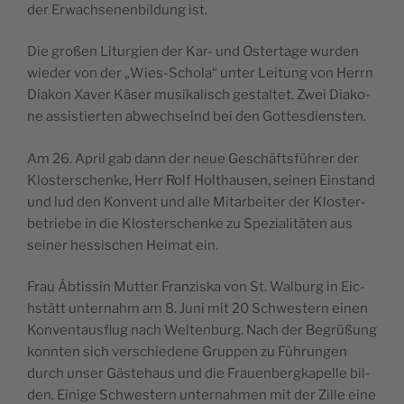
der Erwac­hse­nen­bil­dung ist.
Die gro­ßen Litur­gi­en der Kar- und Oster­ta­ge wur­den
wie­der von der „Wies-Scho­la“ unter Lei­tung von Herrn
Dia­kon Xaver Käser musi­ka­li­sch ges­tal­tet. Zwei Dia­ko­
ne assi­s­ti­er­ten abwec­hselnd bei den Gottesdiensten.
Am 26. April gab dann der neue Gesc­häft­s­führer der
Klo­s­ter­sc­hen­ke, Herr Rolf Holt­ha­u­sen, sei­nen Ein­stand
und lud den Kon­vent und alle Mitar­be­i­ter der Klo­s­ter­
be­tri­e­be in die Klo­s­ter­sc­hen­ke zu Spe­zi­a­li­täten aus
sei­ner hes­si­sc­hen Hei­mat ein.
Frau Äbtis­sin Mut­ter Fran­zi­s­ka von St. Wal­burg in Eic­
hs­tätt unter­na­hm am 8. Juni mit 20 Schwe­s­tern einen
Kon­ven­ta­u­s­flug nach Wel­ten­burg. Nach der Begrüßung
konn­ten sich ver­sc­hi­e­de­ne Gru­ppen zu Führun­gen
durch unser Gäs­te­ha­us und die Fra­u­en­berg­ka­pel­le bil­
den. Ein­ige Schwe­s­tern unter­na­hmen mit der Zil­le eine