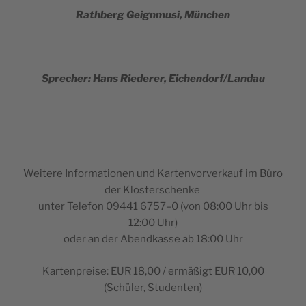
Rat­hberg Gei­g­n­mu­si, München
Sprec­her: Hans Rie­de­rer, Eichendorf/Landau
Wei­te­re Infor­ma­ti­o­nen und Kar­ten­vor­ver­ka­uf im Büro
der Klosterschenke
unter Tele­fon 09441 6757–0 (von 08:00 Uhr bis
12:00 Uhr)
oder an der Abend­kas­se ab 18:00 Uhr
Kar­ten­pre­i­se: EUR 18,00 / ermäßigt EUR 10,00
(Schüler, Studenten)