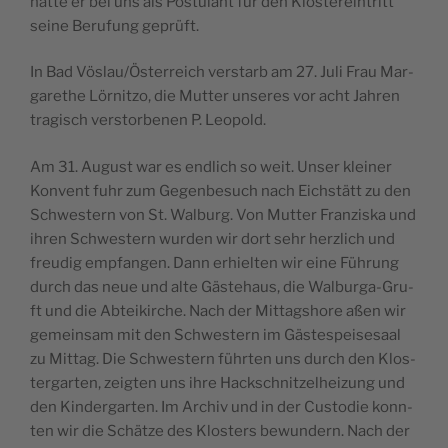
hat­te er bei uns als Pos­tu­lant für den Klo­s­te­re­in­tritt
sei­ne Beru­fung geprüft.
In Bad Vöslau/Österreich ver­s­tarb am 27. Juli Frau Mar­
ga­ret­he Lör­nit­zo, die Mut­ter unse­res vor acht Jahren
tra­gi­sch ver­s­tor­be­nen P. Leopold.
Am 31. August war es end­lich so weit. Unser kle­i­ner
Kon­vent fuhr zum Gegen­be­such nach Eic­hs­tätt zu den
Schwe­s­tern von St. Wal­burg. Von Mut­ter Fran­zi­s­ka und
ihren Schwe­s­tern wur­den wir dort sehr herz­lich und
fre­u­dig emp­fan­gen. Dann erhi­el­ten wir eine Führung
durch das neue und alte Gäs­te­ha­us, die Wal­bur­ga-Gru­
ft und die Abte­i­kirc­he. Nach der Mit­tags­ho­re aßen wir
geme­in­sam mit den Schwe­s­tern im Gäs­te­s­pe­i­se­sa­al
zu Mit­tag. Die Schwe­s­tern führ­ten uns durch den Klo­s­
ter­gar­ten, zeig­ten uns ihre Hack­sc­hnit­zel­he­i­zung und
den Kin­der­gar­ten. Im Arc­hiv und in der Cus­to­die konn­
ten wir die Schät­ze des Klo­s­ters bewun­dern. Nach der