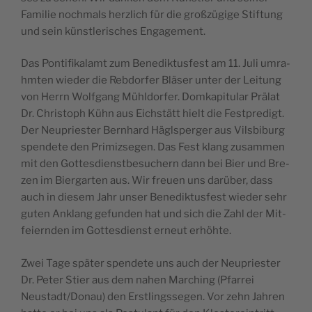
Fami­lie noc­hmals herz­lich für die gro­ßzüg­ige Sti­f­tung
und sein kün­stle­ri­sc­hes Engagement.
Das Pon­tifi­ka­lamt zum Bene­dik­tu­s­fest am 11. Juli umra­
hm­ten wie­der die Reb­dor­fer Bläser unter der Lei­tung
von Herrn Wolf­gang Mühl­dor­fer. Dom­ka­pi­tu­l­ar Prälat
Dr. Chri­s­toph Kühn aus Eic­hs­tätt hielt die Fest­pre­digt.
Der Neu­pri­e­s­ter Bern­hard Hägl­sper­ger aus Vil­sbi­burg
spen­d­ete den Pri­miz­se­gen. Das Fest klang zusam­men
mit den Got­tes­di­en­st­be­suc­hern dann bei Bier und Bre­
zen im Bier­gar­ten aus. Wir fre­u­en uns darüber, dass
auch in die­sem Jahr unser Bene­dik­tu­s­fest wie­der sehr
guten Anklang gefun­den hat und sich die Zahl der Mit­
fe­i­ern­den im Got­tes­di­enst erne­ut erhöhte.
Zwei Tage später spen­d­ete uns auch der Neu­pri­e­s­ter
Dr. Peter Sti­er aus dem nahen Marc­hing (Pfa­rrei
Neustadt/Donau) den Ers­tlings­se­gen. Vor zehn Jahren