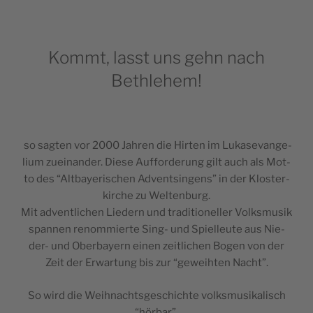
Kommt, lasst uns gehn nach
Bethlehem!
so sag­ten vor 2000 Jahren die Hir­ten im Luka­se­van­ge­
li­um zue­i­nan­der. Die­se Auf­for­de­rung gilt auch als Mot­
to des “Alt­ba­ye­ri­sc­hen Advent­sin­gens” in der Klo­s­ter­
kirc­he zu Weltenburg.
Mit adven­tlic­hen Lie­dern und tra­di­ti­o­nel­ler Volks­mu­sik
span­nen renom­mi­er­te Sing- und Spi­el­le­u­te aus Nie­
der- und Ober­ba­yern einen zei­tlic­hen Bogen von der
Zeit der Erwar­tung bis zur “gewe­i­hten Nacht”.
So wird die Wei­hnac­ht­s­ge­sc­hic­hte volks­mu­si­ka­li­sch
“hör­bar”.