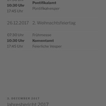
Pon­tifi­ka­lamt
10:30 Uhr
Pontifikalvesper
17:45 Uhr
26.12.2017
2. Weihnachtsfeiertag
07:30 Uhr
Frühmes­se
10:30 Uhr
Kon­ven­tamt
17:45 Uhr
Fei­er­lic­he Vesper
POSTED
3. DECEMBER 2017
ON
Jahresbericht 2017