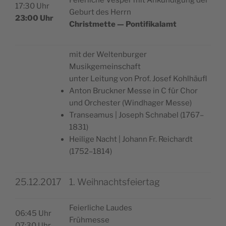
Fei­er­lic­he Ves­per mit Ankün­di­gung der
17:30 Uhr
Geburt des Herrn
23:00 Uhr
Chri­st­met­te — Pontifikalamt
mit der Wel­ten­bur­ger
Musikgemeinschaft
unter Lei­tung von Prof. Josef Kohlhäufl
Anton Bruck­ner Mes­se in C für Chor
und Orc­he­s­ter (Wind­ha­ger Messe)
Transe­a­mus | Joseph Schna­bel (1767–
1831)
Hei­l­ige Nac­ht | Johann Fr. Reic­hardt
(1752–1814)
25.12.2017
1. Weihnachtsfeiertag
Fei­er­lic­he Laudes
06:45 Uhr
Frühmesse
07:30 Uhr