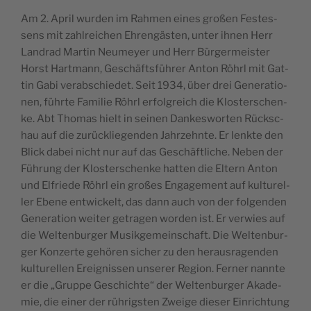
Am 2. April wur­den im Rahmen eines gro­ßen Fes­tes­
sens mit zahl­re­ic­hen Ehren­gäs­ten, unter ihnen Herr
Lan­drad Mar­tin Neu­me­yer und Herr Bür­ger­me­i­s­ter
Horst Hart­mann, Gesc­häft­s­führer Anton Röhrl mit Gat­
tin Gabi verab­sc­hi­e­det. Seit 1934, über drei Gene­ra­ti­o­
nen, führ­te Fami­lie Röhrl erfol­gre­ich die Klo­s­ter­sc­hen­
ke. Abt Tho­mas hielt in sei­nen Dan­ke­swor­ten Rück­sc­
hau auf die zurüc­kli­e­gen­den Jahr­ze­hn­te. Er lenk­te den
Blick dabei nic­ht nur auf das Gesc­häf­tlic­he. Neben der
Führung der Klo­s­ter­sc­hen­ke hat­ten die Eltern Anton
und Elfri­e­de Röhrl ein gro­ßes Enga­ge­ment auf kul­tu­rel­
ler Ebe­ne entwic­kelt, das dann auch von der fol­gen­den
Gene­ra­ti­on wei­ter getra­gen wor­den ist. Er verwi­es auf
die Wel­ten­bur­ger Musik­ge­me­in­sc­ha­ft. Die Wel­ten­bur­
ger Kon­zer­te gehören sic­her zu den hera­u­s­ra­gen­den
kul­tu­rel­len Ere­i­g­nis­sen unse­rer Regi­on. Fer­ner nann­te
er die „Gru­ppe Gesc­hic­hte“ der Wel­ten­bur­ger Aka­de­
mie, die einer der rührig­s­ten Zwe­ige die­ser Ein­ric­htung