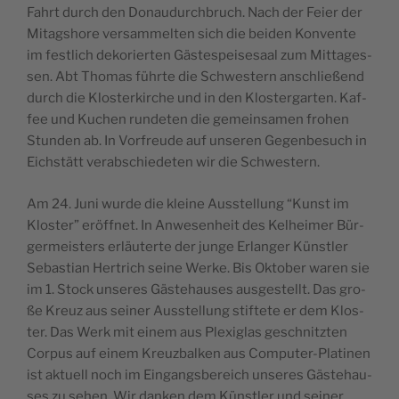
Fahrt durch den Dona­u­durc­hbruch. Nach der Fei­er der
Mitags­ho­re ver­sam­mel­ten sich die bei­den Kon­ven­te
im fes­tlich deko­ri­er­ten Gäs­te­s­pe­i­se­sa­al zum Mit­ta­ges­
sen. Abt Tho­mas führ­te die Schwe­s­tern ansc­hli­e­ßend
durch die Klo­s­ter­kirc­he und in den Klo­s­ter­gar­ten. Kaf­
fee und Kuc­hen run­de­ten die geme­in­sa­men fro­hen
Stun­den ab. In Vor­fre­u­de auf unse­ren Gegen­be­such in
Eic­hs­tätt verab­sc­hi­e­de­ten wir die Schwestern.
Am 24. Juni wur­de die kle­i­ne Aus­s­tel­lung “Kunst im
Klo­s­ter” eröffnet. In Anwe­sen­he­it des Kel­he­i­mer Bür­
ger­me­i­s­ters erläu­ter­te der jun­ge Erlan­ger Kün­stler
Seba­s­ti­an Her­trich sei­ne Wer­ke. Bis Okt­ober waren sie
im 1. Stock unse­res Gäs­te­ha­u­ses aus­ge­s­tellt. Das gro­
ße Kre­uz aus sei­ner Aus­s­tel­lung sti­f­t­ete er dem Klo­s­
ter. Das Werk mit einem aus Ple­xi­glas gesc­hnitz­ten
Cor­pus auf einem Kre­uz­bal­ken aus Com­pu­ter-Pla­ti­nen
ist aktu­ell noch im Ein­gang­s­be­re­ich unse­res Gäs­te­ha­u­
ses zu sehen. Wir dan­ken dem Kün­stler und sei­ner