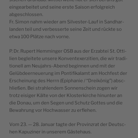
ein­ge­ar­be­i­tet und sei­ne ers­te Sai­son erfol­gre­ich
abgeschlossen.
Fr. Simon nahm wie­der am Sil­ve­s­ter-Lauf in Sand­har­
lan­den teil und ver­bes­ser­te sei­ne Zeit und rück­te so
etwa 100 Plät­ze nach vorne.
P. Dr. Rupert Hem­min­ger OSB aus der Erzab­tei St. Otti­
li­en begle­i­t­ete unse­re Kon­ven­te­xer­zi­ti­en, die wir tra­di­
ti­o­nell am Neu­ja­hrs-Abend begin­nen und mit der
Gelüb­de­er­ne­u­e­rung im Pon­tifi­ka­lamt am Hoc­hfest der
Ersc­he­i­nung des Herrn (Epip­ha­nie / “Dre­i­könig”) absc­
hli­e­ßen. Bei stra­hlen­dem Son­nen­sc­he­in zogen wir
trotz eisi­ger Käl­te von der Klo­s­ter­kirc­he hinun­ter an
die Donau, um den Segen und Schutz Got­tes und die
Bewa­hrung vor Hoc­hwas­ser zu erflehen.
Vom 23. — 28. Janu­ar tag­te der Pro­vinz­rat der Deut­sc­
hen Kapu­zi­ner in unse­rem Gästehaus.