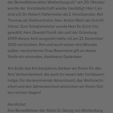
der Bene­dik­ti­ne­rab­tei Wel­ten­burg e.V.“ am 30. Okt­ober
wur­de die Vor­s­tand­sc­ha­ft wie­der bes­tätigt: Herr Lan­
drat a.D. Dr. Hubert Fal­ter­me­i­er als 1. Vor­sit­zen­der, Abt
Tho­mas als Stellver­tre­ter, Herr Anton Röhrl als Schri­ft­
führer. Zum Schatz­me­i­s­ter wur­de Herr Dr. Erich Utz
gewählt. Herr Oswald Fre­idl, der seit der Grün­dung
1999 die­ses Amt aus­ge­übt hat­te, ist am 21. Dezem­ber
2016 ver­s­tor­ben. Ihm und auch sei­ner drei Mona­te
später ver­s­tor­be­nen Frau Rose­ma­rie gilt an die­ser
Stel­le ein ehren­des, dank­ba­res Gedenken.
Am Ende des Kirc­hen­ja­hres dan­ken wir Ihnen für alle
Ihre Ver­bun­den­he­it, die auch im neu­en Jahr fort­da­u­ern
möge. Für die kom­mende Advents­ze­it, das Wei­hnac­ht­
s­fest und den Jahre­swec­hsel wün­sc­hen wir Ihnen Got­
tes reic­hen Segen!
Herz­lic­hst
Ihre Bene­dik­ti­ner der Abtei St. Georg von Weltenburg