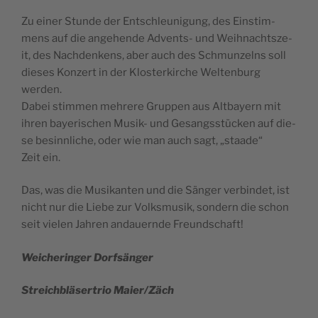
Zu einer Stun­de der Ent­sc­hle­u­ni­gung, des Ein­stim­
mens auf die ange­h­ende Advents- und Wei­hnac­hts­ze­
it, des Nac­hden­kens, aber auch des Schmun­zelns soll
die­ses Kon­zert in der Klo­s­ter­kirc­he Wel­ten­burg
werden.
Dabei stim­men mehre­re Gru­ppen aus Alt­ba­yern mit
ihren baye­ri­sc­hen Musik- und Gesangs­s­tüc­ken auf die­
se besinn­lic­he, oder wie man auch sagt, „sta­ade“
Zeit ein.
Das, was die Musi­kan­ten und die Sän­ger ver­bin­det, ist
nic­ht nur die Lie­be zur Volks­mu­sik, son­dern die schon
seit vie­len Jahren anda­u­ern­de Freundschaft!
Weic­he­rin­ger Dorfsänger
Stre­ic­hbläser­trio Maier/Zäch