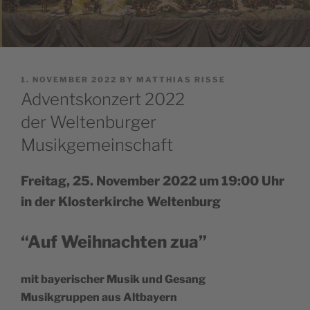
POSTED
1. NOVEMBER 2022
BY
MATTHIAS RISSE
ON
Adventskonzert 2022
der Weltenburger
Musikgemeinschaft
Fre­i­tag, 25. Novem­ber 2022 um 19:00 Uhr
in der Klo­s­ter­kirc­he Weltenburg
“Auf Wei­hnac­hten zua”
mit baye­ri­sc­her Musik und Gesang
Musik­gru­ppen aus Altbayern