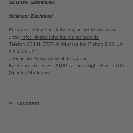
Schan­zer Saitnmusik
Schan­zer Ziachmusi
Kar­ten­vor­ver­ka­uf mit Abho­lung an der Abendkasse
unter
info@klosterschenke-weltenburg.de
Tele­fon 09441 6757–0 (Mon­tag bis Fre­i­tag 8:00 Uhr
bis 12:00 Uhr)
oder an der Abend­kas­se ab 18:00 Uhr
Kar­ten­pre­i­se: EUR 20,00 / ermäßigt EUR 10,00
(Schüler, Studenten)
CATEGORIES
KONZERTE
Post