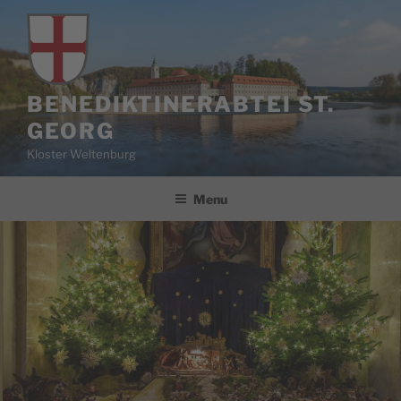
Skip
to
content
BENEDIKTINERABTEI ST.
GEORG
Kloster Weltenburg
Menu