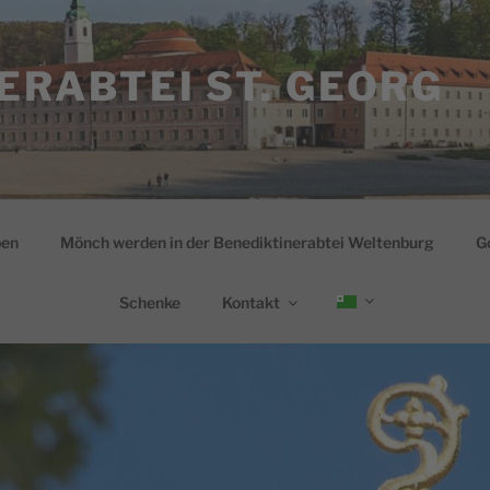
ERABTEI ST. GEORG
ben
Mönch werden in der Benediktinerabtei Weltenburg
G
Schenke
Kontakt