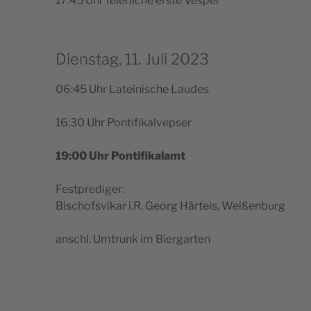
17:45 Uhr fei­er­lic­he ers­te Vesper
Dienstag, 11. Juli 2023
06:45 Uhr Late­i­ni­sc­he Laudes
16:30 Uhr Pontifikalvepser
19:00 Uhr Pontifikalamt
Fest­pre­di­ger:
Bisc­hof­s­vi­kar i.R. Georg Här­te­is, Weißenburg
ansc­hl. Umtrunk im Biergarten