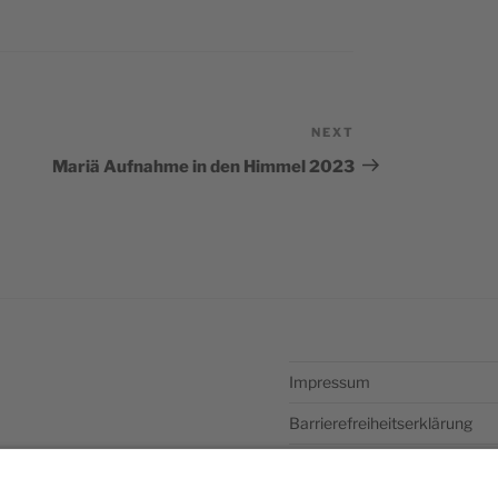
NEXT
Next
Post
Mariä Aufnahme in den Himmel 2023
Impressum
Barrierefreiheitserklärung
Datenschutzerklärung