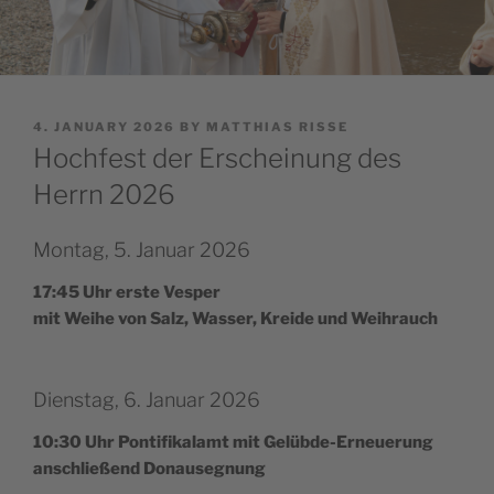
POSTED
4. JANUARY 2026
BY
MATTHIAS RISSE
ON
Hochfest der Erscheinung des
Herrn 2026
Montag, 5. Januar 2026
17:45 Uhr ers­te Vesper
mit Wei­he von Salz, Was­ser, Kre­ide und Weihrauch
Dienstag, 6. Januar 2026
10:30 Uhr Pon­tifi­ka­lamt mit Gelüb­de-Erne­u­e­rung
ansc­hli­e­ßend Donausegnung