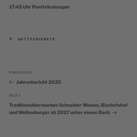
17:45 Uhr Pontivikalvesper
CATEGORIES
GOTTESDIENSTE
Post
Previous
PREVIOUS
navigation
Post
Jahresbericht 2025
Next
NEXT
Post
Traditionsbiermarken Schneider Weisse, Bischofshof
und Weltenburger ab 2027 unter einem Dach