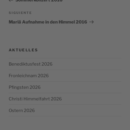
Sommerkonzert 2016
entradas
Siguiente
SIGUIENTE
entrada
Mariä Aufnahme in den Himmel 2016
AKTUELLES
Benediktusfest 2026
Fronleichnam 2026
Pfingsten 2026
Christi Himmelfahrt 2026
Ostern 2026