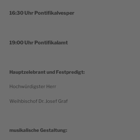
16:30 Uhr Pontifikalvesper
19:00 Uhr Pontifikalamt
Hauptze­le­brant und Festpredigt:
Hoch­wür­digs­ter Herr
Weih­bis­chof Dr. Josef Graf
musi­ka­lis­che Gestaltung: