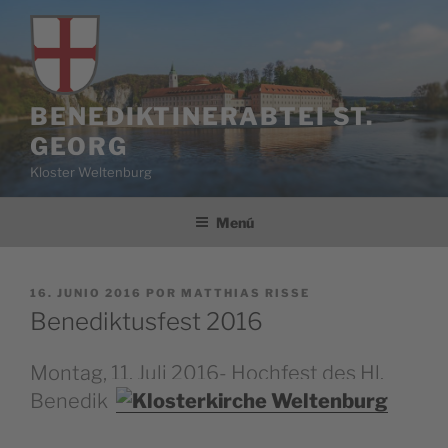
Saltar
al
contenido
BENEDIKTINERABTEI ST.
GEORG
Kloster Weltenburg
Menú
PUBLICADO
16. JUNIO 2016
POR
MATTHIAS RISSE
EL
Benediktusfest 2016
Montag, 11. Juli 2016- Hochfest des Hl.
Benedikt